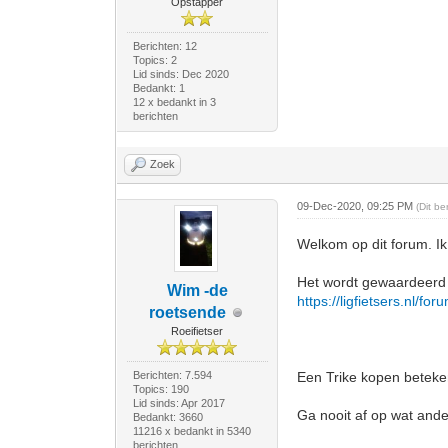
Opstapper
Berichten: 12
Topics: 2
Lid sinds: Dec 2020
Bedankt: 1
12 x bedankt in 3
berichten
Zoek
09-Dec-2020, 09:25 PM
(Dit b
Welkom op dit forum. Ik 
Het wordt gewaardeerd a
Wim -de
https://ligfietsers.nl/fo
roetsende
Roeifietser
Berichten: 7.594
Een Trike kopen beteken
Topics: 190
Lid sinds: Apr 2017
Ga nooit af op wat ander
Bedankt: 3660
11216 x bedankt in 5340
berichten