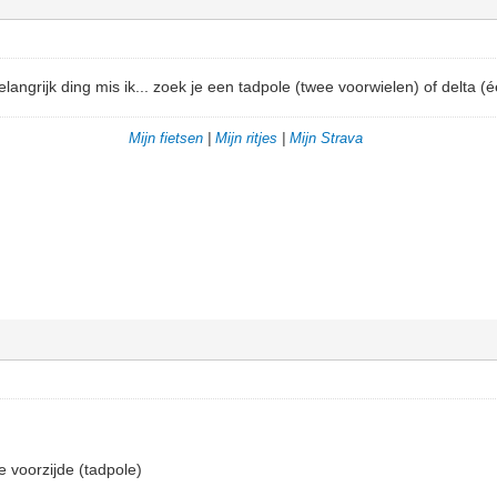
ngrijk ding mis ik... zoek je een tadpole (twee voorwielen) of delta (é
Mijn fietsen
|
Mijn ritjes
|
Mijn Strava
e voorzijde (tadpole)