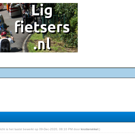
ericht is het laatst bewerkt op 09-Dec-2020, 08:10 PM door
knottervinkel
.)