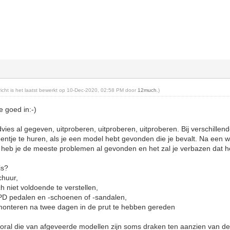
ericht is het laatst bewerkt op 10-Dec-2020, 02:58 PM door
12much
.)
e goed in:-)
dvies al gegeven, uitproberen, uitproberen, uitproberen. Bij verschille
entje te huren, als je een model hebt gevonden die je bevalt. Na een w
heb je de meeste problemen al gevonden en het zal je verbazen dat he
uis?
schuur,
och niet voldoende te verstellen,
SPD pedalen en -schoenen of -sandalen,
monteren na twee dagen in de prut te hebben gereden
ral die van afgeveerde modellen zijn soms draken ten aanzien van de c