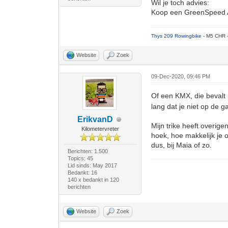
Wil je toch advies:
Koop een GreenSpeed Aer
Thys 209 Rowingbike
- M5 CHR 
Website
Zoek
09-Dec-2020, 09:46 PM
Of een KMX, die bevalt
lang dat je niet op de g
ErikvanD
Mijn trike heeft overige
Kilometervreter
hoek, hoe makkelijk je 
dus, bij Maia of zo.
Berichten: 1.500
Topics: 45
Lid sinds: May 2017
Bedankt: 16
140 x bedankt in 120
berichten
Website
Zoek