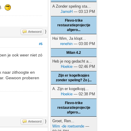
A Zonder speling sta...
e).
JarnoH
— 03:13 PM
Flevo-trike
restauratieprojectje
afgero...
}
Antwoord
Hoi Wim, Ja klopt...
renehin
— 03:00 PM
#5
Milan 4.2
ben je ook weer niet zó
Heb je nog gedacht a...
Hoekie
— 02:46 PM
ok naar zithoogte en
Zijn er kogelkopjes
baar. Gewoon proberen
zonder speling? Zo j...
A. Zijn er kogelkopj...
Hoekie
— 02:38 PM
Flevo-trike
restauratieprojectje
afgero...
Groet, Ren...
}
Antwoord
Wim -de roetsende
—