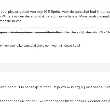
veel plezier gehad van mijn ICE Sprint. Voor de aanschaf had ik een p
 Winterswijk en deze vond ik persoonlijk de fijnste. Maar zoals gezegd: 
meeste bevalt.
Sprint
-
Challenge Furai
-
carbon Strada 073
- Flevotrike - Quatrevelo 375 - Ch
, ik heb voor elke omstandigheid een voor mij ideale fiets!
n een duit in het zakje te doen: Mijn vrouw is erg blij met haar HP V
angaat denk ik dat de FS20 meer opties biedt, hoewel ik eerder aan e