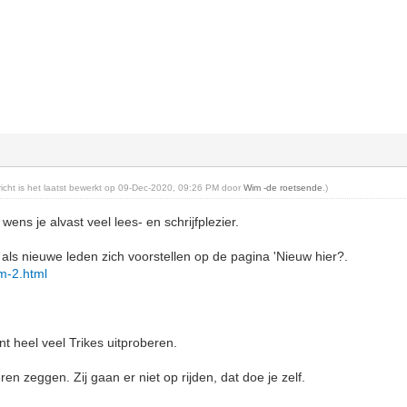
ericht is het laatst bewerkt op 09-Dec-2020, 09:26 PM door
Wim -de roetsende
.)
wens je alvast veel lees- en schrijfplezier.
ls nieuwe leden zich voorstellen op de pagina 'Nieuw hier?.
rum-2.html
t heel veel Trikes uitproberen.
en zeggen. Zij gaan er niet op rijden, dat doe je zelf.