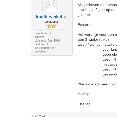
Als gedreven en ervaren
heb ik ook 2 jaar op een
gelaten.
knottervinkel
Opstapper
Echter nu:
Berichten: 12
Het word tijd voor een 
Topics: 2
Een 3-wieler (trike)
Lid sinds: Dec 2020
Eisen / wensen: stabiel
Bedankt: 1
12 x bedankt in 3
voor lange toer
berichten
geen elektrische a
geschikt voor mi
nieuw/gebruik
geschikt voor v
geveerd/onge
Wie o wie adviseert mij 
m.vr.gr
Charles
Zoek