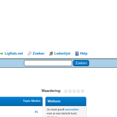
Ligfiets.net
Zoeken
Ledenlijst
Help
Waardering:
Topic Modes
Welkom
Je moet jezelf
aanmelden
#1
voor je een bericht kunt