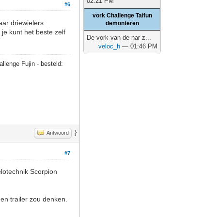
02:21 PM
#6
vork Challenge Taifun
aar driewielers
demonteren
je kunt het beste zelf
De vork van de nar z...
veloc_h
— 01:46 PM
allenge Fujin - besteld:
}
Antwoord
#7
elotechnik Scorpion
en trailer zou denken.