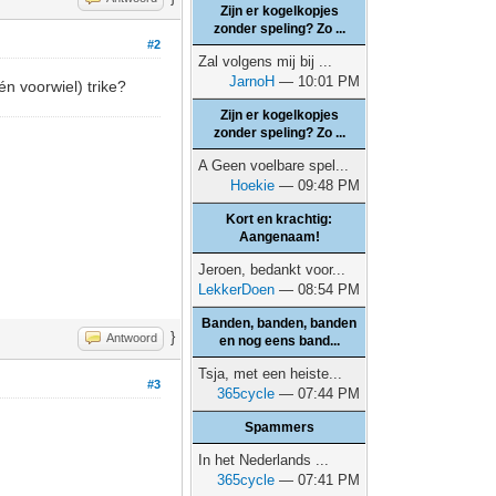
Zijn er kogelkopjes
zonder speling? Zo ...
#2
Zal volgens mij bij ...
JarnoH
— 10:01 PM
én voorwiel) trike?
Zijn er kogelkopjes
zonder speling? Zo ...
A Geen voelbare spel...
Hoekie
— 09:48 PM
Kort en krachtig:
Aangenaam!
Jeroen, bedankt voor...
LekkerDoen
— 08:54 PM
Banden, banden, banden
}
Antwoord
en nog eens band...
Tsja, met een heiste...
#3
365cycle
— 07:44 PM
Spammers
In het Nederlands ...
365cycle
— 07:41 PM