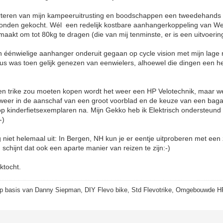
orteren van mijn kampeeruitrusting en boodschappen een tweedehands 
 honden gekocht. Wél een redelijk kostbare aanhangerkoppeling van W
emaakt om tot 80kg te dragen (die van mij tenminste, er is een uitvoerin
 éénwielige aanhanger onderuit gegaan op cycle vision met mijn lage ra
s was toen gelijk genezen van eenwielers, alhoewel die dingen een h
 een trike zou moeten kopen wordt het weer een HP Velotechnik, maar 
 weer in de aanschaf van een groot voorblad en de keuze van een bagag
 op kinderfietsexemplaren na. Mijn Gekko heb ik Elektrisch ondersteund
-)
 niet helemaal uit: In Bergen, NH kun je er eentje uitproberen met een z
schijnt dat ook een aparte manier van reizen te zijn:-)
ktocht.
p basis van Danny Siepman, DIY Flevo bike, Std Flevotrike, Omgebouwde H