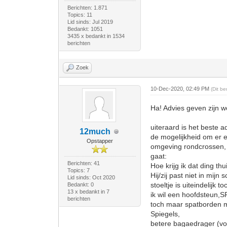
Berichten: 1.871
Topics: 11
Lid sinds: Jul 2019
Bedankt: 1051
3435 x bedankt in 1534
berichten
Zoek
10-Dec-2020, 02:49 PM
(Dit b
Ha! Advies geven zijn w
uiteraard is het beste a
12much
de mogelijkheid om er e
Opstapper
omgeving rondcrossen, 
gaat:
Berichten: 41
Hoe krijg ik dat ding th
Topics: 7
Hij/zij past niet in mijn 
Lid sinds: Oct 2020
stoeltje is uiteindelijk t
Bedankt: 0
13 x bedankt in 7
ik wil een hoofdsteun,
berichten
toch maar spatborden 
Spiegels,
betere bagaedrager (voo