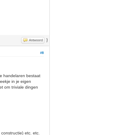
}
Antwoord
#8
nde handelaren bestaat
eekje in je eigen
t om triviale dingen
onstructie) etc. etc.