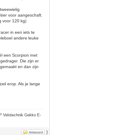
tweewielig
eber voor aangeschaft.
g voor 120 kg)
cer in een iets te
eleboel andere leuke
wél een Scorpion met
edrager. Die zijn er
 gemaakt en dan zijn
eil erop. Als je lange
P Velotechnik Gekko E-
}
Antwoord