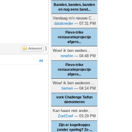
Banden, banden, banden
en nog eens band...
Vandaag m'n nieuwe C...
datakneder
— 07:31 PM
Flevo-trike
restauratieprojectje
afgero...
}
Antwoord
Wow! ik ben wedero...
renehin
— 04:48 PM
#4
Flevo-trike
restauratieprojectje
afgero...
Wow! ik ben wederom ...
tiemen
— 04:14 PM
vork Challenge Taifun
demonteren
Kan haast niet ander...
ZoefZoef
— 03:29 PM
Zijn er kogelkopjes
zonder speling? Zo ...