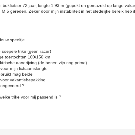
 bukfietser 72 jaar, lengte 1.93 m (gepokt en gemazeld op lange vakan
 M 5 gereden. Zeker door mijn instabiliteit in het stedelijke bereik heb 
nieuw speeltje
e soepele trike (geen racer)
tochten 100/150 km
andrijving (de benen zijn nog prima)
jn lichaamslengte
t mag beide
akantiebepakking
veerd ?
welke trike voor mij passend is ?