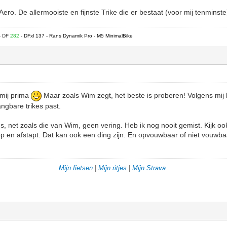
o. De allermooiste en fijnste Trike die er bestaat (voor mij tenminst
- DF
282
- DFxl 137 - Rans Dynamik Pro - M5 MinimalBike
 mij prima
Maar zoals Wim zegt, het beste is proberen! Volgens mij 
angbare trikes past.
ns, net zoals die van Wim, geen vering. Heb ik nog nooit gemist. Kijk o
op en afstapt. Dat kan ook een ding zijn. En opvouwbaar of niet vouw
Mijn fietsen
|
Mijn ritjes
|
Mijn Strava