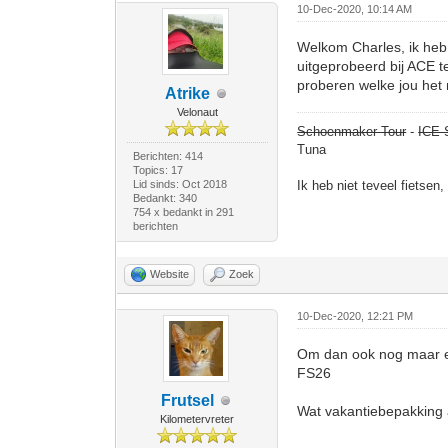
10-Dec-2020, 10:14 AM
Welkom Charles, ik heb 
uitgeprobeerd bij ACE te
proberen welke jou het 
Atrike
Velonaut
Schoenmaker Tour
-
ICE 
Tuna
Berichten: 414
Topics: 17
Lid sinds: Oct 2018
Ik heb niet teveel fietsen
Bedankt: 340
754 x bedankt in 291
berichten
Website
Zoek
10-Dec-2020, 12:21 PM
Om dan ook nog maar eve
FS26
Frutsel
Wat vakantiebepakking a
Kilometervreter