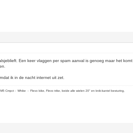
sjeblieft. Een keer vlaggen per spam aanval is genoeg maar het komt 
en.
omdat ik in de nacht internet uit zet.
5 Cmpct - Whike - Flevo bike, Flevo trike, beide alle wielen 20" en knik-kantel besturing,