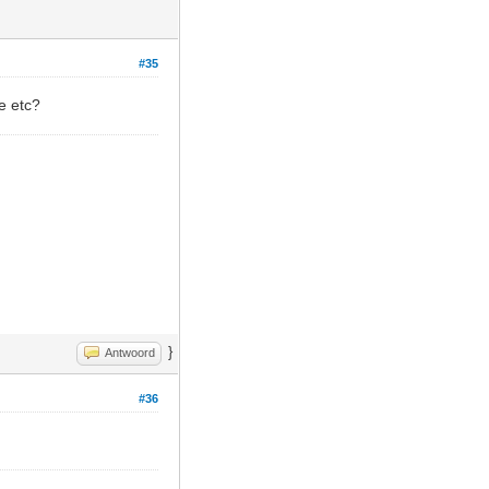
#35
je etc?
}
Antwoord
#36