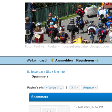
Welkom gast!
Aanmelden
Registreren
ligfietsers.nl
›
Site
›
Site info
Spammers
0 stemmen - gemiddelde waardering is 0
1
2
3
4
5
Pagina's (4):
« Vorige
1
2
3
4
Volgende »
Spammers
12-Mar-2026, 07:57 PM