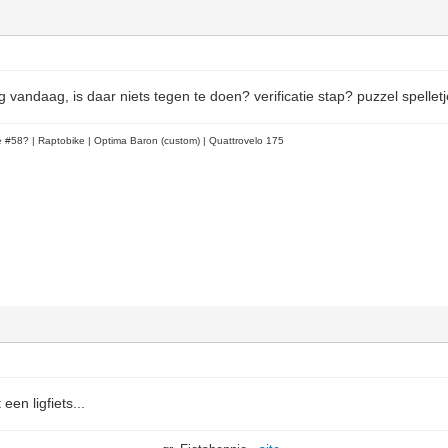
g vandaag, is daar niets tegen te doen? verificatie stap? puzzel spellet
le #58?
| Raptobike | Optima Baron (custom) | Quattrovelo 175
een ligfiets...