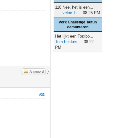
118 Nee, het is een...
veloc_h
— 08:25 PM
vork Challenge Taifun
demonteren
Het lijkt een Torxbo...
Tom Fekkes
— 08:22
PM
}
Antwoord
#33