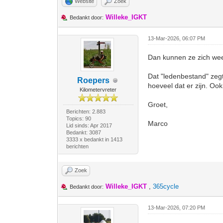
Website
Zoek
Willeke_IGKT
Bedankt door:
13-Mar-2026, 06:07 PM
Dan kunnen ze zich we
Dat "ledenbestand" zegt
Roepers
hoeveel dat er zijn. Ook
Kilometervreter
Groet,
Berichten: 2.883
Topics: 90
Marco
Lid sinds: Apr 2017
Bedankt: 3087
3333 x bedankt in 1413
berichten
Zoek
Willeke_IGKT
,
365cycle
Bedankt door:
13-Mar-2026, 07:20 PM