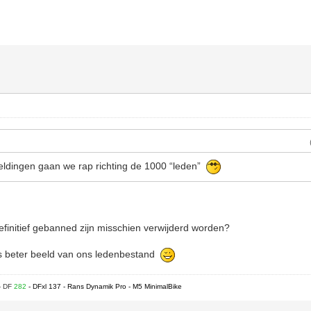
o
eldingen gaan we rap richting de 1000 “leden”
efinitief gebanned zijn misschien verwijderd worden?
s beter beeld van ons ledenbestand
- DF
282
- DFxl 137 - Rans Dynamik Pro - M5 MinimalBike