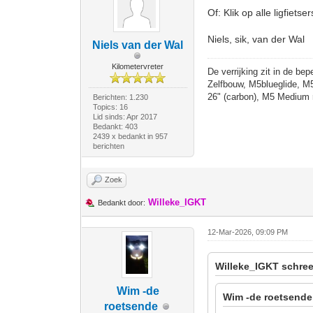
Of: Klik op alle ligfiets
Niels, sik, van der Wal
Niels van der Wal
Kilometervreter
De verrijking zit in de bep
Zelfbouw, M5blueglide, M
26" (carbon), M5 Medium 
Berichten: 1.230
Topics: 16
Lid sinds: Apr 2017
Bedankt: 403
2439 x bedankt in 957
berichten
Zoek
Willeke_IGKT
Bedankt door:
12-Mar-2026, 09:09 PM
Willeke_IGKT schree
Wim -de
Wim -de roetsende
roetsende