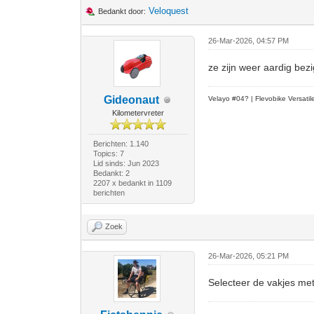
Veloquest
Bedankt door:
26-Mar-2026, 04:57 PM
ze zijn weer aardig bezi
Gideonaut
Velayo #
0
4?
| Flevobike Versati
Kilometervreter
Berichten: 1.140
Topics: 7
Lid sinds: Jun 2023
Bedankt: 2
2207 x bedankt in 1109
berichten
Zoek
26-Mar-2026, 05:21 PM
Selecteer de vakjes met 