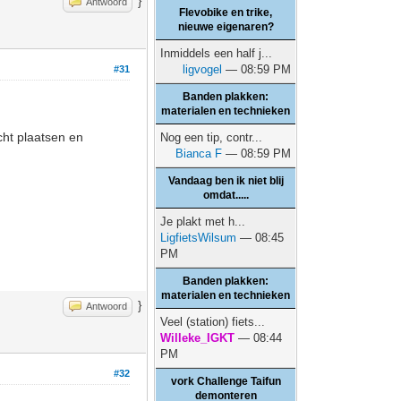
}
Antwoord
Flevobike en trike,
nieuwe eigenaren?
Inmiddels een half j...
ligvogel
— 08:59 PM
#31
Banden plakken:
materialen en technieken
cht plaatsen en
Nog een tip, contr...
Bianca F
— 08:59 PM
Vandaag ben ik niet blij
omdat.....
Je plakt met h...
LigfietsWilsum
— 08:45
PM
Banden plakken:
materialen en technieken
}
Antwoord
Veel (station) fiets...
Willeke_IGKT
— 08:44
PM
#32
vork Challenge Taifun
demonteren