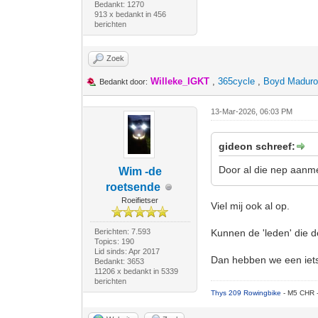
Bedankt: 1270
913 x bedankt in 456
berichten
Zoek
Willeke_IGKT
,
365cycle
,
Boyd Madur
Bedankt door:
13-Mar-2026, 06:03 PM
gideon schreef:
Door al die nep aanm
Wim -de
roetsende
Roeifietser
Viel mij ook al op.
Berichten: 7.593
Kunnen de 'leden' die d
Topics: 190
Lid sinds: Apr 2017
Dan hebben we een iet
Bedankt: 3653
11206 x bedankt in 5339
berichten
Thys 209 Rowingbike
- M5 CHR 