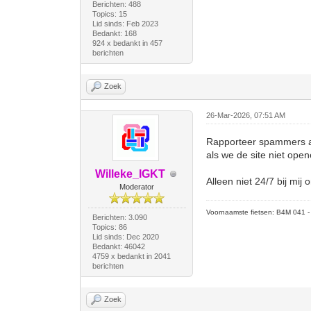
Berichten: 488
Topics: 15
Lid sinds: Feb 2023
Bedankt: 168
924 x bedankt in 457
berichten
Zoek
26-Mar-2026, 07:51 AM
Rapporteer spammers al
als we de site niet open
Willeke_IGKT
Alleen niet 24/7 bij mij 
Moderator
Voornaamste fietsen: B4M 041 - M
Berichten: 3.090
Topics: 86
Lid sinds: Dec 2020
Bedankt: 46042
4759 x bedankt in 2041
berichten
Zoek