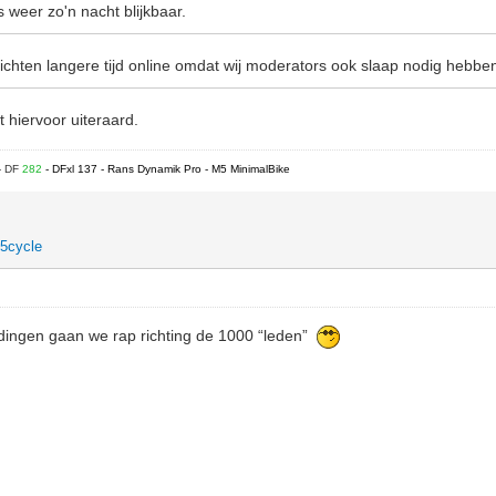
 weer zo'n nacht blijkbaar.
chten langere tijd online omdat wij moderators ook slaap nodig hebbe
t hiervoor uiteraard.
- DF
282
- DFxl 137 - Rans Dynamik Pro - M5 MinimalBike
5cycle
dingen gaan we rap richting de 1000 “leden”