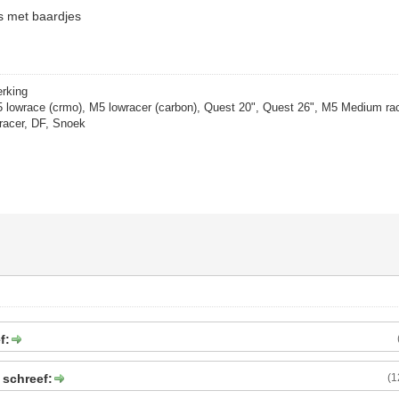
ers met baardjes
erking
5 lowrace (crmo), M5 lowracer (carbon), Quest 20", Quest 26", M5 Medium rac
racer, DF, Snoek
f:
 schreef:
(1