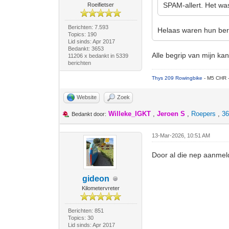
SPAM-allert. Het was
Roeifietser
Berichten: 7.593
Helaas waren hun beri
Topics: 190
Lid sinds: Apr 2017
Bedankt: 3653
Alle begrip van mijn kan
11206 x bedankt in 5339
berichten
Thys 209 Rowingbike
- M5 CHR 
Website
Zoek
Willeke_IGKT
,
Jeroen S
,
Roepers
,
36
Bedankt door:
13-Mar-2026, 10:51 AM
Door al die nep aanmel
gideon
Kilometervreter
Berichten: 851
Topics: 30
Lid sinds: Apr 2017