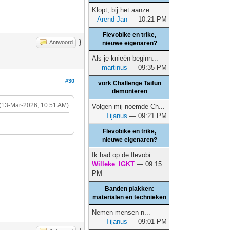
Klopt, bij het aanze...
Arend-Jan
— 10:21 PM
Flevobike en trike,
}
Antwoord
nieuwe eigenaren?
Als je knieën beginn...
martinus
— 09:35 PM
#30
vork Challenge Taifun
demonteren
(13-Mar-2026, 10:51 AM)
Volgen mij noemde Ch...
Tijanus
— 09:21 PM
Flevobike en trike,
nieuwe eigenaren?
Ik had op de flevobi...
Willeke_IGKT
— 09:15
PM
Banden plakken:
materialen en technieken
Nemen mensen n...
Tijanus
— 09:01 PM