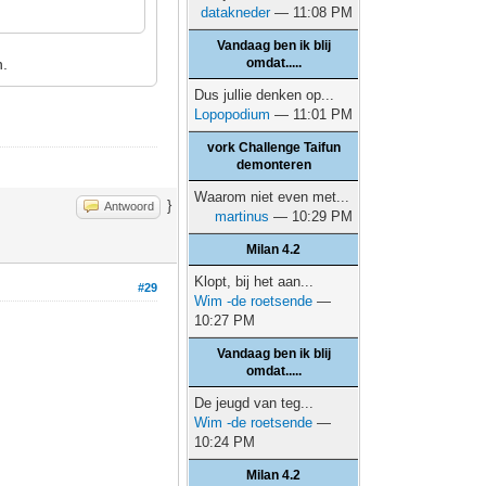
datakneder
— 11:08 PM
Vandaag ben ik blij
n.
omdat.....
Dus jullie denken op...
Lopopodium
— 11:01 PM
vork Challenge Taifun
demonteren
Waarom niet even met...
}
Antwoord
martinus
— 10:29 PM
Milan 4.2
Klopt, bij het aan...
#29
Wim -de roetsende
—
10:27 PM
Vandaag ben ik blij
omdat.....
De jeugd van teg...
Wim -de roetsende
—
10:24 PM
Milan 4.2