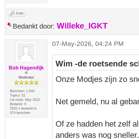
Zoek
Willeke_IGKT
Bedankt door:
07-May-2026, 04:24 PM
Wim -de roetsende sc
Bob Hagendijk
Onze Modjes zijn zo sn
Moderator
Berichten: 1.040
Topics: 51
Net gemeld, nu al geba
Lid sinds: May 2022
Bedankt: 9
2520 x bedankt in
974 berichten
Of ze hadden het zelf a
anders was nog sneller