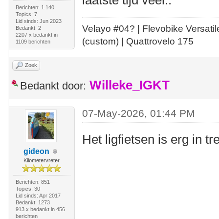
laatste tijd veel..
Berichten: 1.140
Topics: 7
Lid sinds: Jun 2023
Velayo #
0
4?
| Flevobike Versati
Bedankt: 2
2207 x bedankt in
(custom) | Quattrovelo 175
1109 berichten
Zoek
Willeke_IGKT
Bedankt door:
07-May-2026, 01:44 PM
Het ligfietsen is erg in t
gideon
Kilometervreter
Berichten: 851
Topics: 30
Lid sinds: Apr 2017
Bedankt: 1273
913 x bedankt in 456
berichten