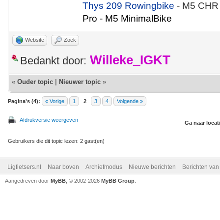
Thys 209 Rowingbike
- M5 CHR
Pro - M5 MinimalBike
Website
Zoek
Willeke_IGKT
Bedankt door:
«
Ouder topic
|
Nieuwer topic
»
Pagina's (4):
« Vorige
1
2
3
4
Volgende »
Afdrukversie weergeven
Ga naar locat
Gebruikers die dit topic lezen: 2 gast(en)
Ligfietsers.nl
Naar boven
Archiefmodus
Nieuwe berichten
Berichten va
Aangedreven door
MyBB
, © 2002-2026
MyBB Group
.