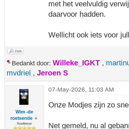
met het veelvuldig verw
daarvoor hadden.
Wellicht ook iets voor jull
Zoek
Willeke_IGKT
,
martin
Bedankt door:
mvdriel
,
Jeroen S
07-May-2026, 11:03 AM
Onze Modjes zijn zo sne
Wim -de
roetsende
Net gemeld, nu al geban
Roeifietser