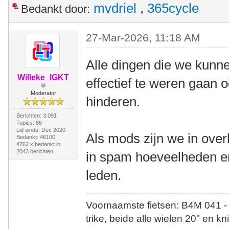
mvdriel
,
365cycle
Bedankt door:
27-Mar-2026, 11:18 AM
Alle dingen die we kun
Willeke_IGKT
effectief te weren gaan 
Moderator
hinderen.
Berichten: 3.091
Topics: 86
Lid sinds: Dec 2020
Als mods zijn we in over
Bedankt: 46100
4762 x bedankt in
2043 berichten
in spam hoeveelheden en
leden.
Voornaamste fietsen: B4M 041 -
trike, beide alle wielen 20" en kn