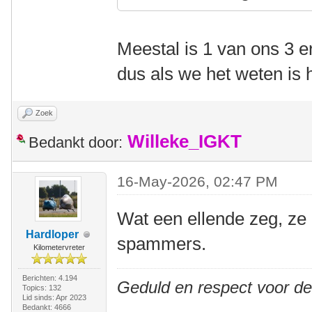
Meestal is 1 van ons 3 er
dus als we het weten is 
Zoek
Willeke_IGKT
Bedankt door:
16-May-2026, 02:47 PM
Wat een ellende zeg, ze
Hardloper
spammers.
Kilometervreter
Berichten: 4.194
Geduld en respect voor d
Topics: 132
Lid sinds: Apr 2023
Bedankt: 4666