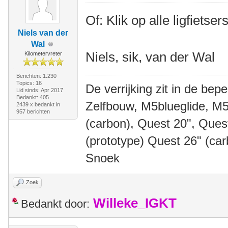
Of: Klik op alle ligfietse
Niels van der
Wal
Niels, sik, van der Wal
Kilometervreter
Berichten: 1.230
Topics: 16
De verrijking zit in de bep
Lid sinds: Apr 2017
Bedankt: 405
Zelfbouw, M5blueglide, M5
2439 x bedankt in
957 berichten
(carbon), Quest 20", Que
(prototype) Quest 26" (ca
Snoek
Zoek
Willeke_IGKT
Bedankt door: