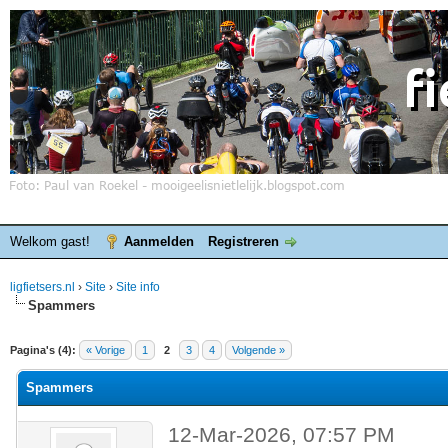
Welkom gast!
Aanmelden
Registreren
ligfietsers.nl
›
Site
›
Site info
Spammers
elde waardering is 0
Pagina's (4):
« Vorige
1
2
3
4
Volgende »
Spammers
12-Mar-2026, 07:57 PM