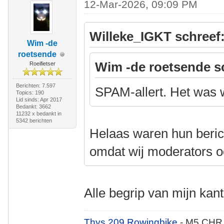
12-Mar-2026, 09:09 PM
Willeke_IGKT schreef
Wim -de
roetsende
Wim -de roetsende s
Roeifietser
Berichten: 7.597
SPAM-allert. Het was w
Topics: 190
Lid sinds: Apr 2017
Bedankt: 3662
11232 x bedankt in
5342 berichten
Helaas waren hun berich
omdat wij moderators o
Alle begrip van mijn kant
Thys 209 Rowingbike
- M5 CHR