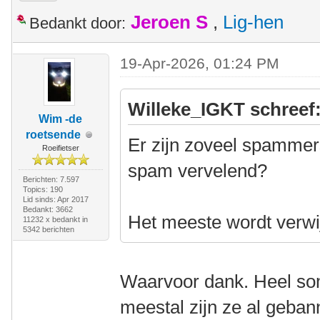
Jeroen S
,
Lig-hen
Bedankt door:
19-Apr-2026, 01:24 PM
Willeke_IGKT schreef
Wim -de
roetsende
Er zijn zoveel spammer
Roeifietser
spam vervelend?
Berichten: 7.597
Topics: 190
Lid sinds: Apr 2017
Bedankt: 3662
Het meeste wordt verwi
11232 x bedankt in
5342 berichten
Waarvoor dank. Heel som
meestal zijn ze al gebann