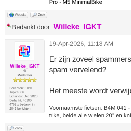
Pro - M5 MinimalBike
Website
Zoek
Willeke_IGKT
Bedankt door:
19-Apr-2026, 11:13 AM
Er zijn zoveel spammers
Willeke_IGKT
spam vervelend?
Moderator
Berichten: 3.091
Het meeste wordt verwij
Topics: 86
Lid sinds: Dec 2020
Bedankt: 46100
4762 x bedankt in
Voornaamste fietsen: B4M 041 -
2043 berichten
trike, beide alle wielen 20" en kn
Zoek