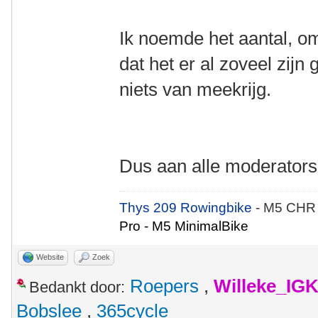
Ik noemde het aantal, o
dat het er al zoveel zijn
niets van meekrijg.
Dus aan alle moderators
Thys 209 Rowingbike
- M5 CHR
Pro - M5 MinimalBike
Website
Zoek
Roepers
,
Willeke_IG
Bedankt door:
Bobslee
,
365cycle