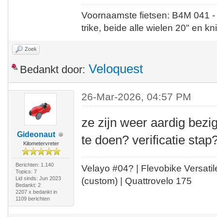
Voornaamste fietsen: B4M 041 -
trike, beide alle wielen 20" en kn
Zoek
Veloquest
Bedankt door:
26-Mar-2026, 04:57 PM
ze zijn weer aardig bezi
Gideonaut
te doen? verificatie stap
Kilometervreter
Berichten: 1.140
Velayo #
0
4?
| Flevobike Versati
Topics: 7
Lid sinds: Jun 2023
(custom) | Quattrovelo 175
Bedankt: 2
2207 x bedankt in
1109 berichten