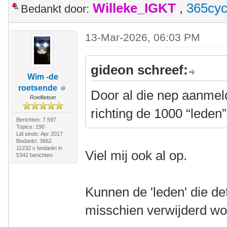
Willeke_IGKT
,
365cyc
Bedankt door:
13-Mar-2026, 06:03 PM
gideon schreef:
Wim -de
roetsende
Door al die nep aanmel
Roeifietser
richting de 1000 “lede
Berichten: 7.597
Topics: 190
Lid sinds: Apr 2017
Bedankt: 3662
11232 x bedankt in
Viel mij ook al op.
5342 berichten
Kunnen de 'leden' die def
misschien verwijderd w