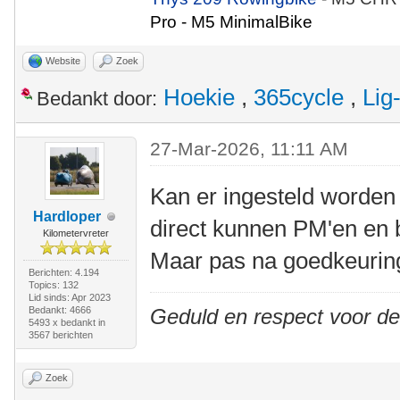
Pro - M5 MinimalBike
Website
Zoek
Hoekie
,
365cycle
,
Lig
Bedankt door:
27-Mar-2026, 11:11 AM
Kan er ingesteld worden 
Hardloper
direct kunnen PM'en en
Kilometervreter
Maar pas na goedkeurin
Berichten: 4.194
Topics: 132
Lid sinds: Apr 2023
Bedankt: 4666
Geduld en respect voor d
5493 x bedankt in
3567 berichten
Zoek