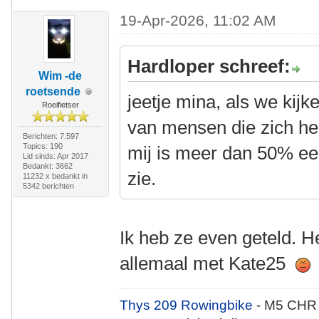
19-Apr-2026, 11:02 AM
Hardloper schreef:
Wim -de
roetsende
jeetje mina, als we kijk
Roeifietser
van mensen die zich he
Berichten: 7.597
Topics: 190
mij is meer dan 50% e
Lid sinds: Apr 2017
Bedankt: 3662
zie.
11232 x bedankt in
5342 berichten
Ik heb ze even geteld. H
allemaal met Kate25
Thys 209 Rowingbike
- M5 CHR