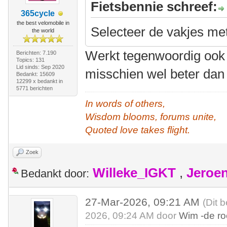
Fietsbennie schreef:
365cycle
the best velomobile in
Selecteer de vakjes met 
the world
Werkt tegenwoordig ook 
Berichten: 7.190
Topics: 131
Lid sinds: Sep 2020
misschien wel beter dan 
Bedankt: 15609
12299 x bedankt in
5771 berichten
In words of others,
Wisdom blooms, forums unite,
Quoted love takes flight.
Zoek
Willeke_IGKT
,
Jeroe
Bedankt door:
27-Mar-2026, 09:21 AM
(Dit 
2026, 09:24 AM door
Wim -de r