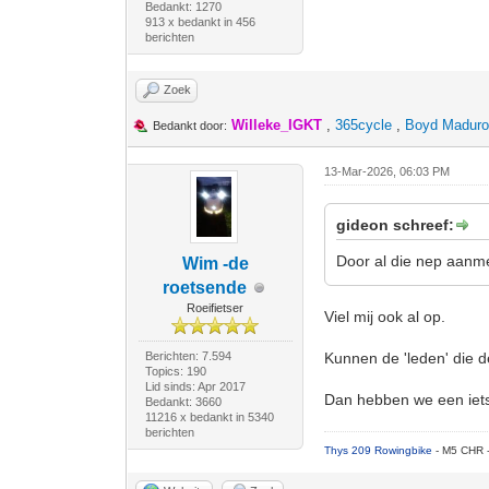
Bedankt: 1270
913 x bedankt in 456
berichten
Zoek
Willeke_IGKT
,
365cycle
,
Boyd Madur
Bedankt door:
13-Mar-2026, 06:03 PM
gideon schreef:
Door al die nep aanm
Wim -de
roetsende
Roeifietser
Viel mij ook al op.
Berichten: 7.594
Kunnen de 'leden' die d
Topics: 190
Lid sinds: Apr 2017
Dan hebben we een iet
Bedankt: 3660
11216 x bedankt in 5340
berichten
Thys 209 Rowingbike
- M5 CHR 