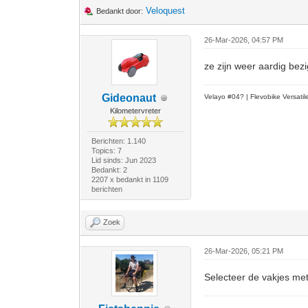
Veloquest
Bedankt door:
26-Mar-2026, 04:57 PM
ze zijn weer aardig bezi
Gideonaut
Velayo #
0
4?
| Flevobike Versati
Kilometervreter
Berichten: 1.140
Topics: 7
Lid sinds: Jun 2023
Bedankt: 2
2207 x bedankt in 1109
berichten
Zoek
26-Mar-2026, 05:21 PM
Selecteer de vakjes met 