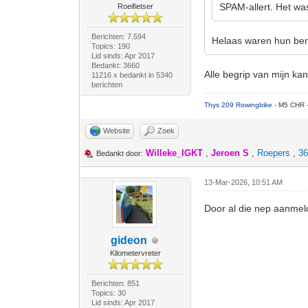
SPAM-allert. Het was
Roeifietser
Berichten: 7.594
Helaas waren hun beri
Topics: 190
Lid sinds: Apr 2017
Bedankt: 3660
Alle begrip van mijn kan
11216 x bedankt in 5340
berichten
Thys 209 Rowingbike
- M5 CHR 
Website
Zoek
Willeke_IGKT
,
Jeroen S
,
Roepers
,
36
Bedankt door:
13-Mar-2026, 10:51 AM
Door al die nep aanmel
gideon
Kilometervreter
Berichten: 851
Topics: 30
Lid sinds: Apr 2017