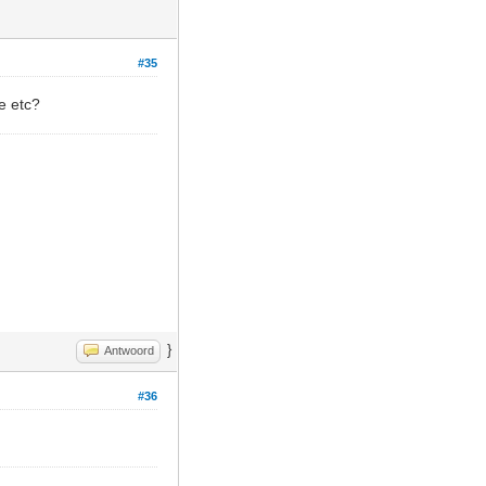
#35
je etc?
}
Antwoord
#36