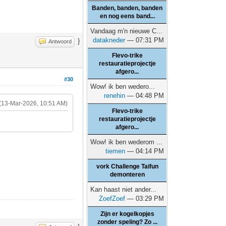
Banden, banden, banden
en nog eens band...
Vandaag m'n nieuwe C...
datakneder
— 07:31 PM
}
Antwoord
Flevo-trike
restauratieprojectje
afgero...
#30
Wow! ik ben wedero...
renehin
— 04:48 PM
(13-Mar-2026, 10:51 AM)
Flevo-trike
restauratieprojectje
afgero...
Wow! ik ben wederom ...
tiemen
— 04:14 PM
vork Challenge Taifun
demonteren
Kan haast niet ander...
ZoefZoef
— 03:29 PM
Zijn er kogelkopjes
zonder speling? Zo ...