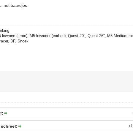
ers met baardjes
erking
5 lowrace (crmo), M5 lowracer (carbon), Quest 20", Quest 26", M5 Medium rac
racer, DF, Snoek
f:
 schreef:
(1