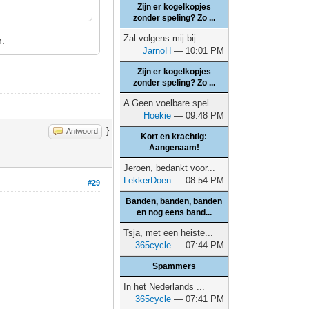
Zijn er kogelkopjes
zonder speling? Zo ...
Zal volgens mij bij ...
n.
JarnoH
— 10:01 PM
Zijn er kogelkopjes
zonder speling? Zo ...
A Geen voelbare spel...
Hoekie
— 09:48 PM
}
Antwoord
Kort en krachtig:
Aangenaam!
Jeroen, bedankt voor...
LekkerDoen
— 08:54 PM
#29
Banden, banden, banden
en nog eens band...
Tsja, met een heiste...
365cycle
— 07:44 PM
Spammers
In het Nederlands ...
365cycle
— 07:41 PM