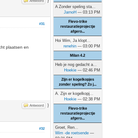
}
Antwoord
A Zonder speling sta...
JarnoH
— 03:13 PM
Flevo-trike
#31
restauratieprojectje
afgero...
Hoi Wim, Ja klopt...
renehin
— 03:00 PM
cht plaatsen en
Milan 4.2
Heb je nog gedacht a...
Hoekie
— 02:46 PM
Zijn er kogelkopjes
zonder speling? Zo j...
A. Zijn er kogelkopj...
Hoekie
— 02:38 PM
}
Antwoord
Flevo-trike
restauratieprojectje
afgero...
Groet, Ren...
#32
Wim -de roetsende
—