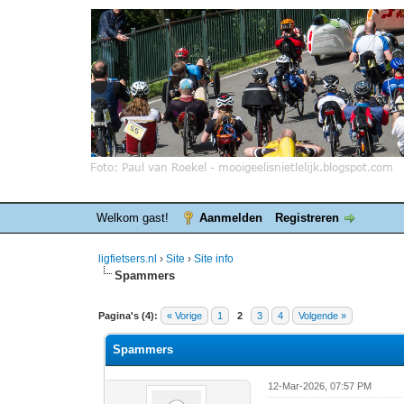
Welkom gast!
Aanmelden
Registreren
ligfietsers.nl
›
Site
›
Site info
Spammers
0 stemmen - gemiddelde waardering is 0
1
2
3
4
5
Pagina's (4):
« Vorige
1
2
3
4
Volgende »
Spammers
12-Mar-2026, 07:57 PM