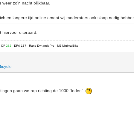
 weer zo'n nacht blijkbaar.
chten langere tijd online omdat wij moderators ook slaap nodig hebbe
t hiervoor uiteraard.
- DF
282
- DFxl 137 - Rans Dynamik Pro - M5 MinimalBike
5cycle
dingen gaan we rap richting de 1000 “leden”