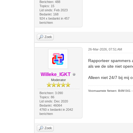
Berichten: 488
Topics: 15
Lid sinds: Feb 2023
Bedankt: 168
924 x bedankt in 457
berichten
Zoek
26-Mar-2026, 07:51 AM
Rapporteer spammers al
als we de site niet open
Willeke_IGKT
Alleen niet 24/7 bij mij 
Moderator
Voornaamste fietsen: B4M 041 - M
Berichten: 3.090
Topics: 86
Lid sinds: Dec 2020
Bedankt: 46064
4760 x bedankt in 2042
berichten
Zoek