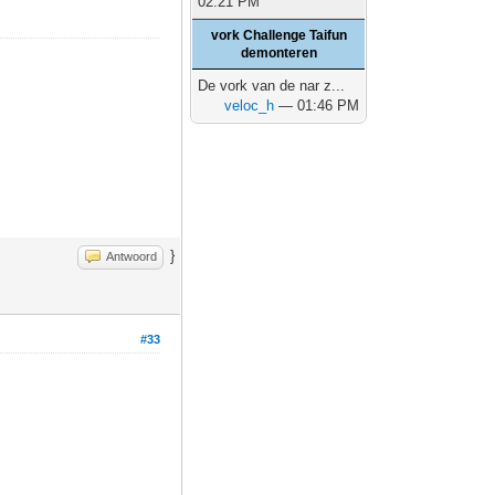
02:21 PM
vork Challenge Taifun
demonteren
De vork van de nar z...
veloc_h
— 01:46 PM
}
Antwoord
#33