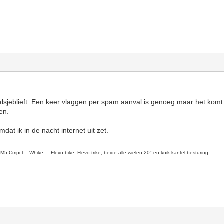
sjeblieft. Een keer vlaggen per spam aanval is genoeg maar het komt 
en.
omdat ik in de nacht internet uit zet.
5 Cmpct - Whike - Flevo bike, Flevo trike, beide alle wielen 20" en knik-kantel besturing,