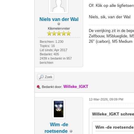
Of: Klik op alle ligfiets
Niels, sik, van der Wal
Niels van der Wal
Kilometervreter
De verrijking zit in de bep
Zelfbouw, M5blueglide, M
26" (carbon), M5 Medium 
Berichten: 1.230
Topics: 16
Lid sinds: Apr 2017
Bedankt: 405
2439 x bedankt in 957
berichten
Zoek
Willeke_IGKT
Bedankt door:
12-Mar-2026, 09:09 PM
Willeke_IGKT schree
Wim -de
Wim -de roetsende
roetsende