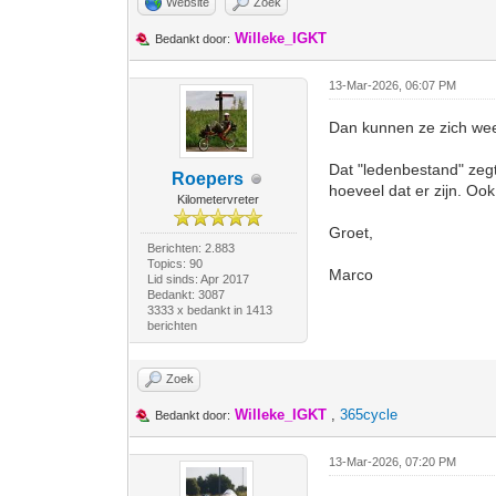
Website
Zoek
Willeke_IGKT
Bedankt door:
13-Mar-2026, 06:07 PM
Dan kunnen ze zich we
Dat "ledenbestand" zegt
Roepers
hoeveel dat er zijn. Ook
Kilometervreter
Groet,
Berichten: 2.883
Topics: 90
Marco
Lid sinds: Apr 2017
Bedankt: 3087
3333 x bedankt in 1413
berichten
Zoek
Willeke_IGKT
,
365cycle
Bedankt door:
13-Mar-2026, 07:20 PM