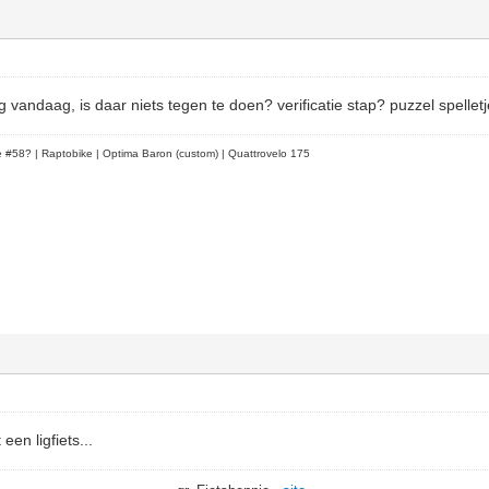
g vandaag, is daar niets tegen te doen? verificatie stap? puzzel spellet
le #58?
| Raptobike | Optima Baron (custom) | Quattrovelo 175
een ligfiets...