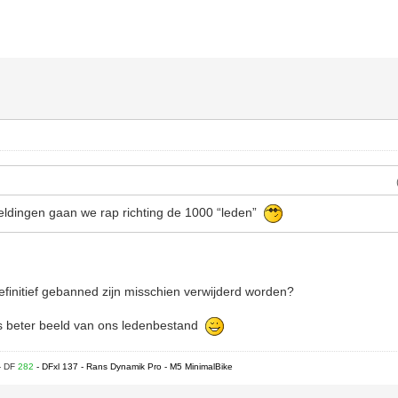
o
eldingen gaan we rap richting de 1000 “leden”
efinitief gebanned zijn misschien verwijderd worden?
s beter beeld van ons ledenbestand
- DF
282
- DFxl 137 - Rans Dynamik Pro - M5 MinimalBike