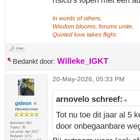
risico's lopen met een a
In words of others,
Wisdom blooms, forums unite,
Quoted love takes flight.
Zoek
Willeke_IGKT
Bedankt door:
20-May-2026, 05:33 PM
arnovelo schreef:
gideon
Kilometervreter
Tot nu toe dit jaar al 5
Berichten: 851
door onbegaanbare we
Topics: 30
Lid sinds: Apr 2017
Bedankt: 1271