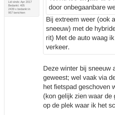
Lid sinds: Apr 2017
door onbegaanbare we
Bedankt: 405
2439 x bedankt in
957 berichten
Bij extreem weer (ook a
sneeuw) met de hybride
rit) Met de auto waag ik
verkeer.
Deze winter bij sneeuw a
geweest; wel vaak via d
het fietspad geschoven 
(kon gelijk zien waar d
op de plek waar ik het s