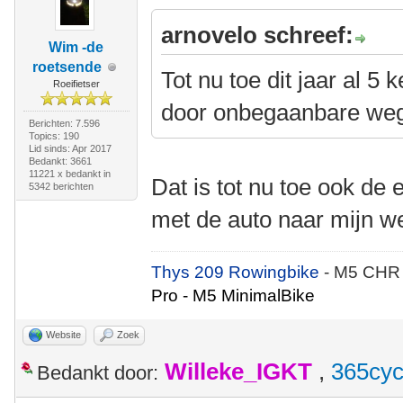
arnovelo schreef:
Wim -de
roetsende
Tot nu toe dit jaar al 5
Roeifietser
door onbegaanbare we
Berichten: 7.596
Topics: 190
Lid sinds: Apr 2017
Bedankt: 3661
11221 x bedankt in
Dat is tot nu toe ook de
5342 berichten
met de auto naar mijn w
Thys 209 Rowingbike
- M5 CHR
Pro - M5 MinimalBike
Website
Zoek
Willeke_IGKT
,
365cyc
Bedankt door: