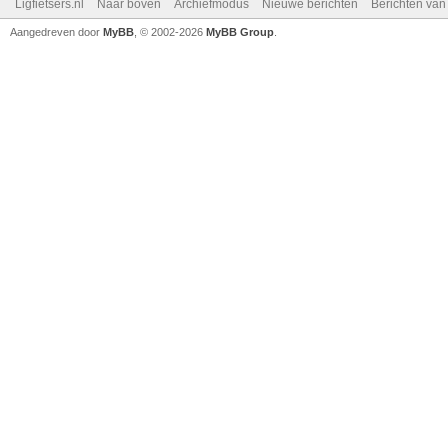
Ligfietsers.nl
Naar boven
Archiefmodus
Nieuwe berichten
Berichten va
Aangedreven door
MyBB
, © 2002-2026
MyBB Group
.