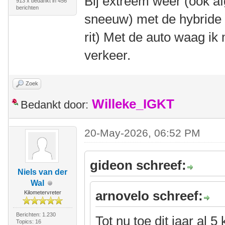
Bij extreem weer (ook af
913 x bedankt in 456
berichten
sneeuw) met de hybride
rit) Met de auto waag ik 
verkeer.
Zoek
Willeke_IGKT
Bedankt door:
20-May-2026, 06:52 PM
gideon schreef:
Niels van der
Wal
arnovelo schreef:
Kilometervreter
Berichten: 1.230
Tot nu toe dit jaar al 
Topics: 16