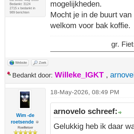
mogelijkheden.
Bedankt: 3124
2715 x bedankt in
Mocht je in de buurt van
989 berichten
welkom voor bak koffie.
gr. Fi
Website
Zoek
Willeke_IGKT
,
arnove
Bedankt door:
18-May-2026, 08:49 PM
arnovelo schreef:
Wim -de
roetsende
Gelukkig heb ik daar w
Roeifietser