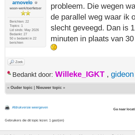
arnovelo
probleem. Die wegen wa
woon-werk/toerfietser
de parallel weg waar ik 
Berichten: 22
slecht geveegd. Dan is 
Topics: 1
Lid sinds: May 2026
Bedankt: 27
minuten in plaats van 3
50 x bedankt in 22
berichten
Zoek
Willeke_IGKT
,
gideon
Bedankt door:
«
Ouder topic
|
Nieuwer topic
»
Afdrukversie weergeven
Ga naar locat
Gebruikers die dit topic lezen: 1 gast(en)