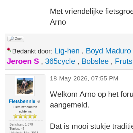
Met vriendelijke fietsgroe
Arno
Zoek
Lig-hen
,
Boyd Maduro
Bedankt door:
Jeroen S
,
365cycle
,
Bobslee
,
Fruts
18-May-2026, 07:55 PM
Welkom Arno op het forum
Fietsbennie
aangemeld.
Fiets m'n voeten
achterna
Dat is mooi stukje traditi
Berichten: 1.879
Topics: 45
Lid sinds: May 2018