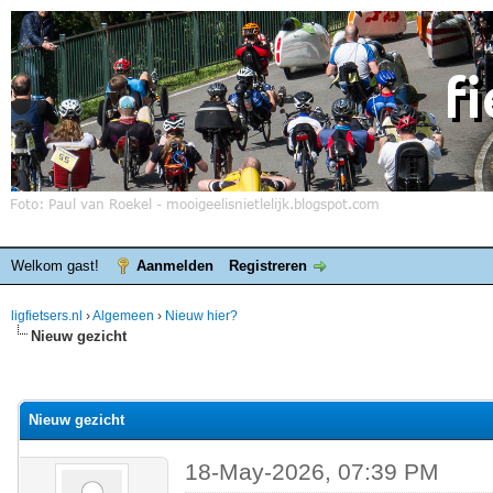
Welkom gast!
Aanmelden
Registreren
ligfietsers.nl
›
Algemeen
›
Nieuw hier?
Nieuw gezicht
elde waardering is 0
Nieuw gezicht
18-May-2026, 07:39 PM