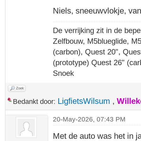
Niels, sneeuwvlokje, van
De verrijking zit in de bep
Zelfbouw, M5blueglide, M5
(carbon), Quest 20", Que
(prototype) Quest 26" (ca
Snoek
Zoek
LigfietsWilsum
,
Wille
Bedankt door:
20-May-2026, 07:43 PM
Met de auto was het in j