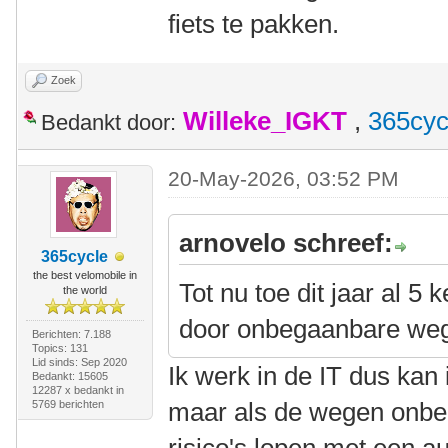
fiets te pakken.
Zoek
Willeke_IGKT
,
365cyc
Bedankt door:
20-May-2026, 03:52 PM
arnovelo schreef:
365cycle
the best velomobile in
Tot nu toe dit jaar al 5
the world
door onbegaanbare we
Berichten: 7.188
Topics: 131
Lid sinds: Sep 2020
Ik werk in de IT dus kan 
Bedankt: 15605
12287 x bedankt in
maar als de wegen onbeg
5769 berichten