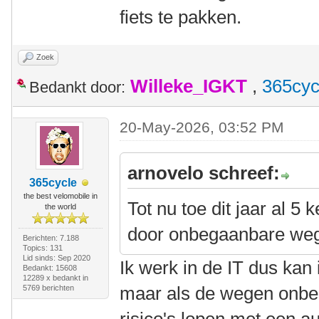
fiets te pakken.
Zoek
Willeke_IGKT
,
365cyc
Bedankt door:
20-May-2026, 03:52 PM
arnovelo schreef:
365cycle
the best velomobile in
Tot nu toe dit jaar al 5
the world
door onbegaanbare we
Berichten: 7.188
Topics: 131
Lid sinds: Sep 2020
Ik werk in de IT dus kan 
Bedankt: 15608
12289 x bedankt in
maar als de wegen onbeg
5769 berichten