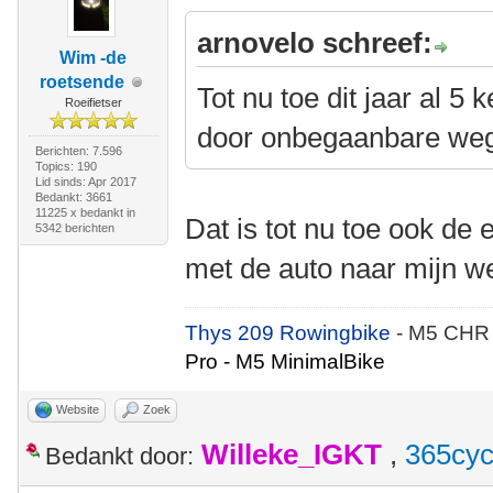
arnovelo schreef:
Wim -de
roetsende
Tot nu toe dit jaar al 5
Roeifietser
door onbegaanbare we
Berichten: 7.596
Topics: 190
Lid sinds: Apr 2017
Bedankt: 3661
11225 x bedankt in
Dat is tot nu toe ook de
5342 berichten
met de auto naar mijn w
Thys 209 Rowingbike
- M5 CHR
Pro - M5 MinimalBike
Website
Zoek
Willeke_IGKT
,
365cyc
Bedankt door: