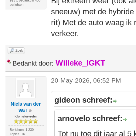
Bij extreem weer (ook af
913 x bedankt in 456
berichten
sneeuw) met de hybride
rit) Met de auto waag ik 
verkeer.
Zoek
Willeke_IGKT
Bedankt door:
20-May-2026, 06:52 PM
gideon schreef:
Niels van der
Wal
arnovelo schreef:
Kilometervreter
Berichten: 1.230
Tot nu toe dit jaar al 
Topics: 16