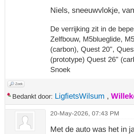
Niels, sneeuwvlokje, van
De verrijking zit in de bep
Zelfbouw, M5blueglide, M5
(carbon), Quest 20", Que
(prototype) Quest 26" (ca
Snoek
Zoek
LigfietsWilsum
,
Wille
Bedankt door:
20-May-2026, 07:43 PM
Met de auto was het in j