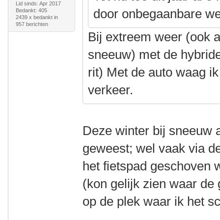
Lid sinds: Apr 2017
door onbegaanbare we
Bedankt: 405
2439 x bedankt in
957 berichten
Bij extreem weer (ook a
sneeuw) met de hybride
rit) Met de auto waag ik
verkeer.
Deze winter bij sneeuw a
geweest; wel vaak via d
het fietspad geschoven 
(kon gelijk zien waar d
op de plek waar ik het s