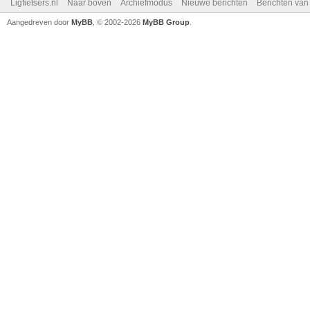
Ligfietsers.nl
Naar boven
Archiefmodus
Nieuwe berichten
Berichten va
Aangedreven door
MyBB
, © 2002-2026
MyBB Group
.