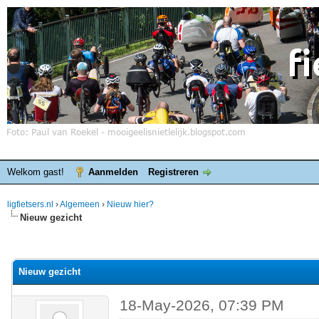
Welkom gast!
Aanmelden
Registreren
ligfietsers.nl
›
Algemeen
›
Nieuw hier?
Nieuw gezicht
elde waardering is 0
Nieuw gezicht
18-May-2026, 07:39 PM