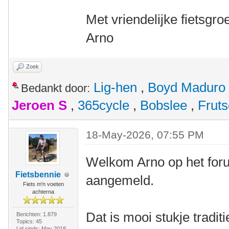
Met vriendelijke fietsgroe
Arno
Zoek
Lig-hen
,
Boyd Maduro
Bedankt door:
Jeroen S
,
365cycle
,
Bobslee
,
Fruts
18-May-2026, 07:55 PM
Welkom Arno op het forum
Fietsbennie
aangemeld.
Fiets m'n voeten
achterna
Dat is mooi stukje traditi
Berichten: 1.879
Topics: 45
Lid sinds: May 2018