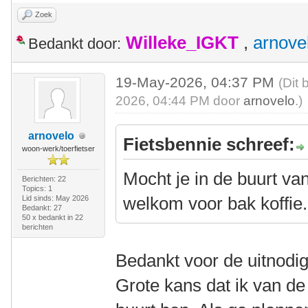
Zoek
Willeke_IGKT
,
arnove
Bedankt door:
19-May-2026, 04:37 PM
(Dit 
2026, 04:44 PM door
arnovelo
.)
arnovelo
Fietsbennie schreef:
woon-werk/toerfietser
Mocht je in de buurt va
Berichten: 22
Topics: 1
welkom voor bak koffie.
Lid sinds: May 2026
Bedankt: 27
50 x bedankt in 22
berichten
Bedankt voor de uitnodig
Grote kans dat ik van d