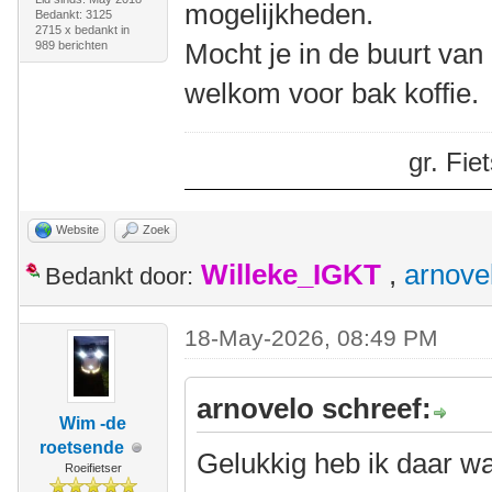
mogelijkheden.
Bedankt: 3125
2715 x bedankt in
Mocht je in de buurt van
989 berichten
welkom voor bak koffie.
gr. Fi
Website
Zoek
Willeke_IGKT
,
arnove
Bedankt door:
18-May-2026, 08:49 PM
arnovelo schreef:
Wim -de
roetsende
Gelukkig heb ik daar w
Roeifietser