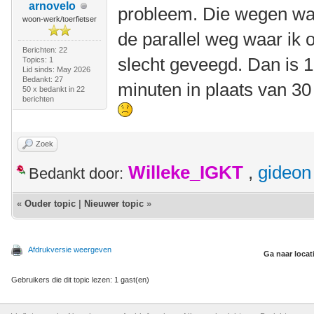
arnovelo
probleem. Die wegen wa
woon-werk/toerfietser
de parallel weg waar ik 
Berichten: 22
slecht geveegd. Dan is 
Topics: 1
Lid sinds: May 2026
Bedankt: 27
minuten in plaats van 3
50 x bedankt in 22
berichten
Zoek
Willeke_IGKT
,
gideon
Bedankt door:
«
Ouder topic
|
Nieuwer topic
»
Afdrukversie weergeven
Ga naar locat
Gebruikers die dit topic lezen: 1 gast(en)