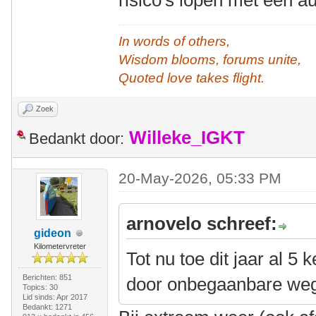
risico's lopen met een a
In words of others,
Wisdom blooms, forums unite,
Quoted love takes flight.
Zoek
Willeke_IGKT
Bedankt door:
20-May-2026, 05:33 PM
arnovelo schreef:
gideon
Kilometervreter
Tot nu toe dit jaar al 5
Berichten: 851
door onbegaanbare we
Topics: 30
Lid sinds: Apr 2017
Bedankt: 1271