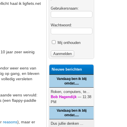
ht haal ik ligfiets.net
Gebruikersnaam:
Wachtwoord:
Mij onthouden
 10 jaar zeer weinig
Condor weer eens van
Nieuwe berichten
ig op gang, en bleven
 volledig versleten
Vandaag ben ik blij
omdat.....
Roken, computers, te...
taande wens vervuld:
Bob Hagendijk
— 11:38
s (een flappy-paddle
PM
Vandaag ben ik blij
omdat.....
or
reasons
), maar er
Dus jullie denken ...