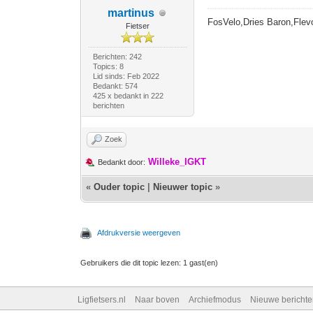
martinus
FosVelo,Dries Baron,Flevo
Fietser
Berichten: 242
Topics: 8
Lid sinds: Feb 2022
Bedankt: 574
425 x bedankt in 222
berichten
Zoek
Willeke_IGKT
Bedankt door:
«
Ouder topic
|
Nieuwer topic
»
Afdrukversie weergeven
Gebruikers die dit topic lezen: 1 gast(en)
Ligfietsers.nl
Naar boven
Archiefmodus
Nieuwe berichte