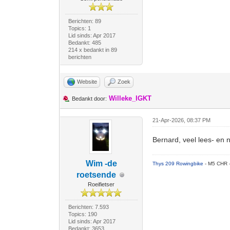
Berichten: 89
Topics: 1
Lid sinds: Apr 2017
Bedankt: 485
214 x bedankt in 89
berichten
Website
Zoek
Willeke_IGKT
Bedankt door:
21-Apr-2026, 08:37 PM
Bernard, veel lees- en 
Wim -de
Thys 209 Rowingbike
- M5 CHR 
roetsende
Roeifietser
Berichten: 7.593
Topics: 190
Lid sinds: Apr 2017
Bedankt: 3653