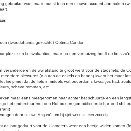
 lang gebruiker was, maar moest toch een nieuwe account aanmaken (wellic
kaar).
aar.
n een (tweedehands gekochte) Optima Condor.
oor plezier en fietsvakanties, maar na een verhuizing heeft de fiets zo'n
an veranderde en de ww afstand te groot werd voor de stadsfiets, de 
r meerdere blessures (o.a aan de enkels en benen) kwam het maar last
et hielp niet dat de fiets inmiddels wat ouderdoms kwaaltjes had, zoals
eurs, scheve remmen, etc.
arken maar eens meegenomen naar achter het schuurtje en een langs
ege het ondersteur met een Rohbox en gemodificeerde bar-end shifter
rari!)
ervangen door
nieuwe
Magura's, en hij rijdt weer als een zonnetje.
ot dit jaar geduurt voor de kilometers weer een beetje wilden komen (f