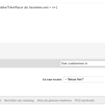
bike/Trike/Racer als favorieten,rest = n+1
Ga naar locatie:
n
Berichten van vandaag
Alles als gelezen markeren
RSS-syndicatie