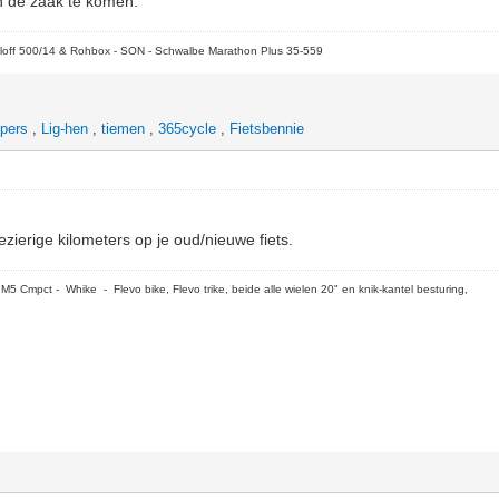
 in de zaak te komen.
loff 500/14 & Rohbox - SON - Schwalbe Marathon Plus 35-559
pers
,
Lig-hen
,
tiemen
,
365cycle
,
Fietsbennie
lezierige kilometers op je oud/nieuwe fiets.
5 Cmpct - Whike - Flevo bike, Flevo trike, beide alle wielen 20" en knik-kantel besturing,