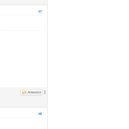
#7
}
Antwoord
#8