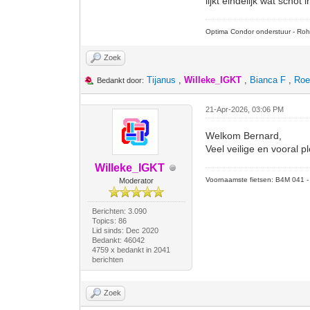
lijkt eindelijk wat schot
Optima Condor onderstuur - Roh
Zoek
Tijanus
,
Willeke_IGKT
,
Bianca F
,
Roe
Bedankt door:
21-Apr-2026, 03:06 PM
Welkom Bernard,
Veel veilige en vooral p
Willeke_IGKT
Voornaamste fietsen: B4M 041 - M
Moderator
Berichten: 3.090
Topics: 86
Lid sinds: Dec 2020
Bedankt: 46042
4759 x bedankt in 2041
berichten
Zoek