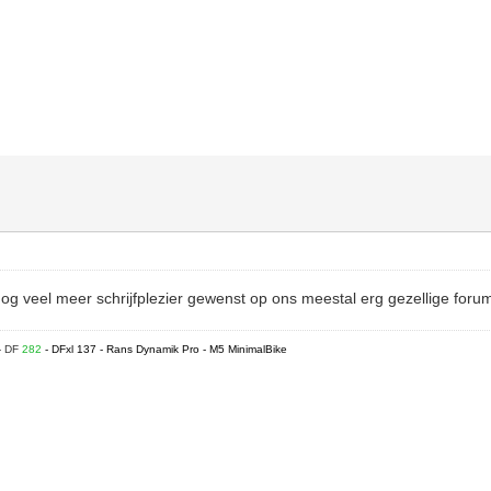
nog veel meer schrijfplezier gewenst op ons meestal erg gezellige for
- DF
282
- DFxl 137 - Rans Dynamik Pro - M5 MinimalBike