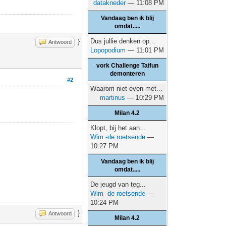
datakneder
— 11:08 PM
Vandaag ben ik blij
omdat.....
Dus jullie denken op...
}
Antwoord
Lopopodium
— 11:01 PM
vork Challenge Taifun
demonteren
#2
Waarom niet even met...
martinus
— 10:29 PM
Milan 4.2
Klopt, bij het aan...
Wim -de roetsende
—
10:27 PM
Vandaag ben ik blij
omdat.....
De jeugd van teg...
Wim -de roetsende
—
10:24 PM
}
Antwoord
Milan 4.2