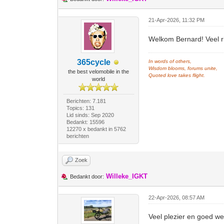
21-Apr-2026, 11:32 PM
Welkom Bernard! Veel ri
365cycle
In words of others,
Wisdom blooms, forums unite,
the best velomobile in the
Quoted love takes flight.
world
Berichten: 7.181
Topics: 131
Lid sinds: Sep 2020
Bedankt: 15596
12270 x bedankt in 5762
berichten
Zoek
Willeke_IGKT
Bedankt door:
22-Apr-2026, 08:57 AM
Veel plezier en goed w