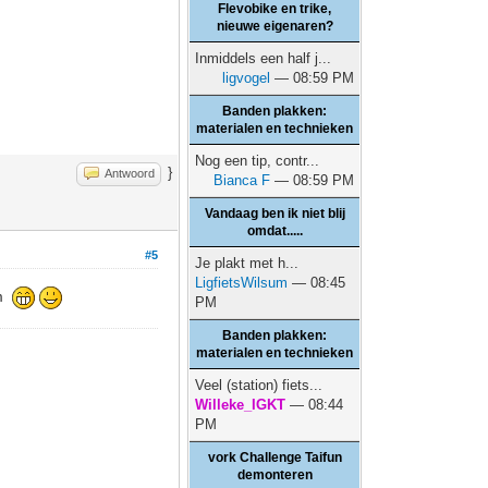
Flevobike en trike,
nieuwe eigenaren?
Inmiddels een half j...
ligvogel
— 08:59 PM
Banden plakken:
materialen en technieken
Nog een tip, contr...
}
Antwoord
Bianca F
— 08:59 PM
Vandaag ben ik niet blij
omdat.....
#5
Je plakt met h...
LigfietsWilsum
— 08:45
um
PM
Banden plakken:
materialen en technieken
Veel (station) fiets...
Willeke_IGKT
— 08:44
PM
vork Challenge Taifun
demonteren