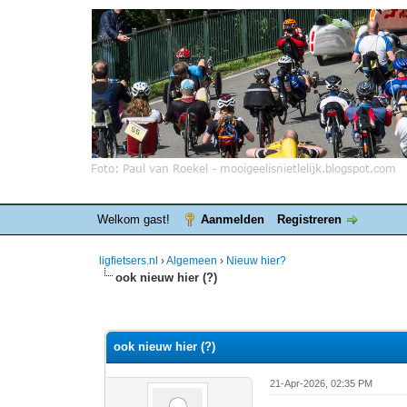
Welkom gast!
Aanmelden
Registreren
ligfietsers.nl
›
Algemeen
›
Nieuw hier?
ook nieuw hier (?)
0 stemmen - gemiddelde waardering is 0
1
2
3
4
5
ook nieuw hier (?)
21-Apr-2026, 02:35 PM