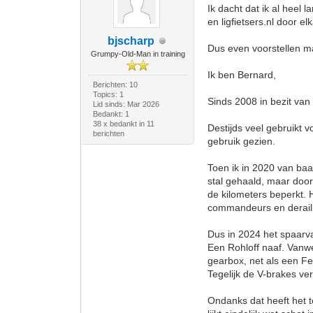
Ik dacht dat ik al heel
en ligfietsers.nl door el
bjscharp
Dus even voorstellen m
Grumpy-Old-Man in training
Ik ben Bernard,
Berichten: 10
Topics: 1
Sinds 2008 in bezit va
Lid sinds: Mar 2026
Bedankt: 1
38 x bedankt in 11
Destijds veel gebruikt v
berichten
gebruik gezien.
Toen ik in 2020 van ba
stal gehaald, maar doo
de kilometers beperkt. H
commandeurs en deraill
Dus in 2024 het spaarv
Een Rohloff naaf. Vanw
gearbox, net als een Fer
Tegelijk de V-brakes v
Ondanks dat heeft het t