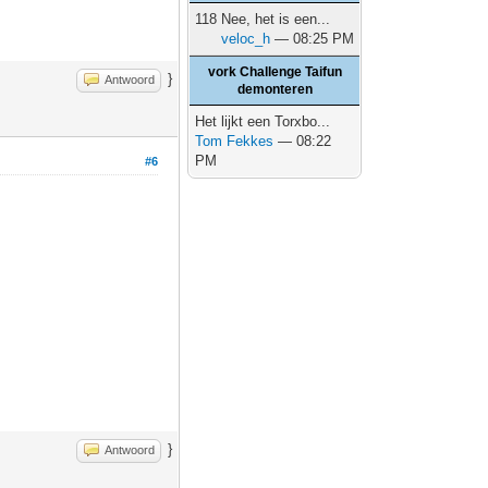
118 Nee, het is een...
veloc_h
— 08:25 PM
vork Challenge Taifun
}
Antwoord
demonteren
Het lijkt een Torxbo...
Tom Fekkes
— 08:22
PM
#6
}
Antwoord