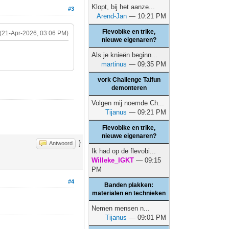
Klopt, bij het aanze...
#3
Arend-Jan
— 10:21 PM
Flevobike en trike,
(21-Apr-2026, 03:06 PM)
nieuwe eigenaren?
Als je knieën beginn...
martinus
— 09:35 PM
vork Challenge Taifun
demonteren
Volgen mij noemde Ch...
Tijanus
— 09:21 PM
Flevobike en trike,
nieuwe eigenaren?
}
Antwoord
Ik had op de flevobi...
Willeke_IGKT
— 09:15
PM
#4
Banden plakken:
materialen en technieken
Nemen mensen n...
Tijanus
— 09:01 PM