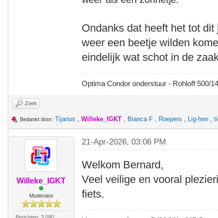
Ondanks dat heeft het tot dit
weer een beetje wilden kome
eindelijk wat schot in de zaa
Optima Condor onderstuur - Rohloff 500/
Zoek
Tijanus
,
Willeke_IGKT
,
Bianca F
,
Roepers
,
Lig-hen
,
t
Bedankt door:
21-Apr-2026, 03:06 PM
Welkom Bernard,
Veel veilige en vooral plezie
Willeke_IGKT
fiets.
Moderator
Berichten: 3.090