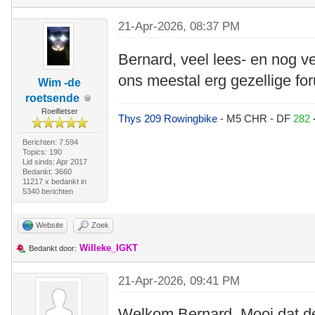
21-Apr-2026, 08:37 PM
Bernard, veel lees- en nog v
ons meestal erg gezellige f
Wim -de
roetsende
Roeifietser
Thys 209 Rowingbike
- M5 CHR - DF
282
Berichten: 7.594
Topics: 190
Lid sinds: Apr 2017
Bedankt: 3660
11217 x bedankt in
5340 berichten
Website
Zoek
Willeke_IGKT
Bedankt door:
21-Apr-2026, 09:41 PM
Welkom Bernard. Mooi dat de