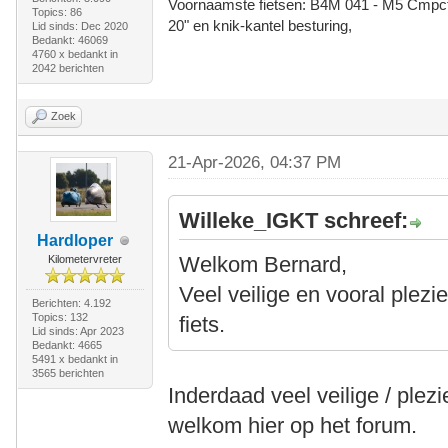
Voornaamste fietsen: B4M 041 - M5 Cmpct -
Topics: 86
20" en knik-kantel besturing,
Lid sinds: Dec 2020
Bedankt: 46069
4760 x bedankt in
2042 berichten
Zoek
21-Apr-2026, 04:37 PM
Willeke_IGKT schreef:
Hardloper
Welkom Bernard,
Kilometervreter
Veel veilige en vooral plezi
Berichten: 4.192
Topics: 132
fiets.
Lid sinds: Apr 2023
Bedankt: 4665
5491 x bedankt in
3565 berichten
Inderdaad veel veilige / plezi
welkom hier op het forum.