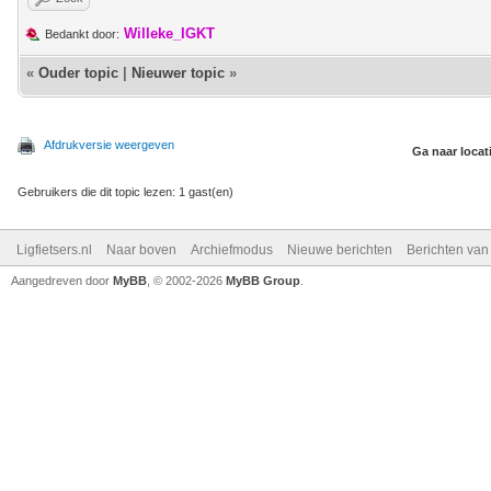
Willeke_IGKT
Bedankt door:
«
Ouder topic
|
Nieuwer topic
»
Afdrukversie weergeven
Ga naar locat
Gebruikers die dit topic lezen: 1 gast(en)
Ligfietsers.nl
Naar boven
Archiefmodus
Nieuwe berichten
Berichten va
Aangedreven door
MyBB
, © 2002-2026
MyBB Group
.