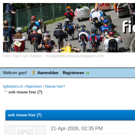
Welkom gast!
Aanmelden
Registreren
ligfietsers.nl
›
Algemeen
›
Nieuw hier?
ook nieuw hier (?)
elde waardering is 0
ook nieuw hier (?)
21-Apr-2026, 02:35 PM