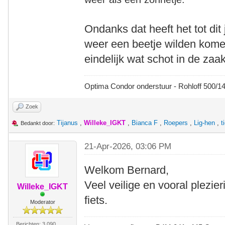
Ondanks dat heeft het tot dit
weer een beetje wilden kome
eindelijk wat schot in de zaa
Optima Condor onderstuur - Rohloff 500/
Zoek
Tijanus
,
Willeke_IGKT
,
Bianca F
,
Roepers
,
Lig-hen
,
t
Bedankt door:
21-Apr-2026, 03:06 PM
Welkom Bernard,
Veel veilige en vooral plezie
Willeke_IGKT
fiets.
Moderator
Berichten: 3.090