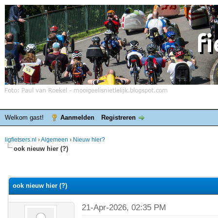
Welkom gast!
Aanmelden
Registreren
ligfietsers.nl
›
Algemeen
›
Nieuw hier?
ook nieuw hier (?)
elde waardering is 0
ook nieuw hier (?)
21-Apr-2026, 02:35 PM