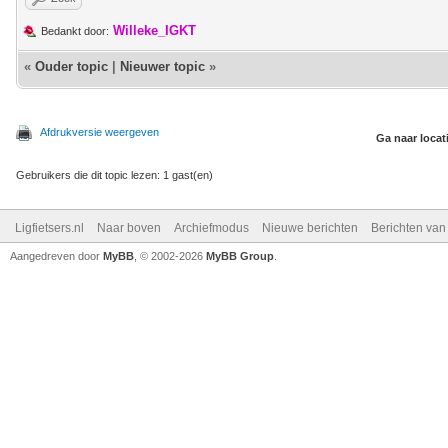
Willeke_IGKT
Bedankt door:
«
Ouder topic
|
Nieuwer topic
»
Afdrukversie weergeven
Ga naar locat
Gebruikers die dit topic lezen: 1 gast(en)
Ligfietsers.nl
Naar boven
Archiefmodus
Nieuwe berichten
Berichten va
Aangedreven door
MyBB
, © 2002-2026
MyBB Group
.