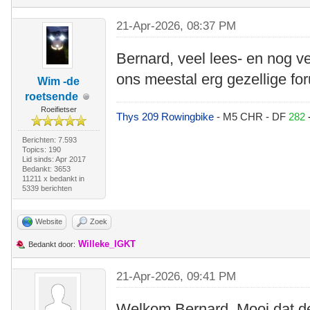
21-Apr-2026, 08:37 PM
Bernard, veel lees- en nog v
ons meestal erg gezellige f
Wim -de
roetsende
Roeifietser
Thys 209 Rowingbike
- M5 CHR - DF
282
Berichten: 7.593
Topics: 190
Lid sinds: Apr 2017
Bedankt: 3653
11211 x bedankt in
5339 berichten
Website
Zoek
Willeke_IGKT
Bedankt door:
21-Apr-2026, 09:41 PM
Welkom Bernard. Mooi dat de