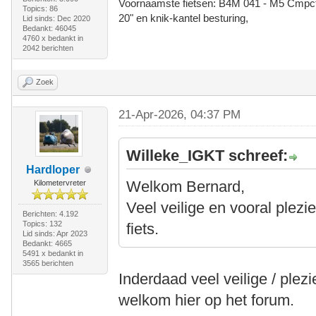
Voornaamste fietsen: B4M 041 - M5 Cmpct -
Topics: 86
20" en knik-kantel besturing,
Lid sinds: Dec 2020
Bedankt: 46045
4760 x bedankt in
2042 berichten
Zoek
21-Apr-2026, 04:37 PM
Willeke_IGKT schreef:
Hardloper
Welkom Bernard,
Kilometervreter
Veel veilige en vooral plezi
Berichten: 4.192
Topics: 132
fiets.
Lid sinds: Apr 2023
Bedankt: 4665
5491 x bedankt in
3565 berichten
Inderdaad veel veilige / plezi
welkom hier op het forum.