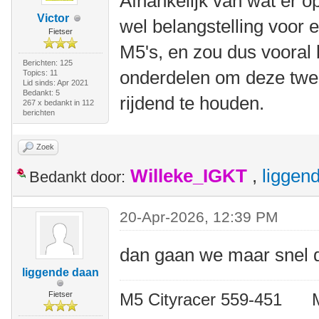
Afhankelijk van wat er op 
Victor
wel belangstelling voor 
Fietser
M5's, en zou dus vooral 
Berichten: 125
onderdelen om deze twee
Topics: 11
Lid sinds: Apr 2021
Bedankt: 5
rijdend te houden.
267 x bedankt in 112
berichten
Zoek
Willeke_IGKT
,
liggen
Bedankt door:
20-Apr-2026, 12:39 PM
dan gaan we maar snel de
liggende daan
Fietser
M5 Cityracer 559-45