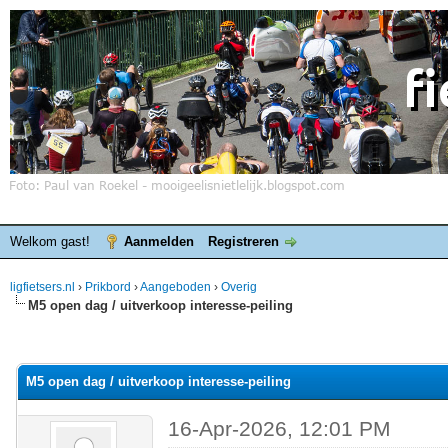
Welkom gast!
Aanmelden
Registreren
ligfietsers.nl
›
Prikbord
›
Aangeboden
›
Overig
M5 open dag / uitverkoop interesse-peiling
elde waardering is 0
M5 open dag / uitverkoop interesse-peiling
16-Apr-2026, 12:01 PM