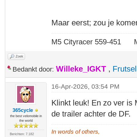
Maar eerst; zou je kome
M5 Cityracer 559-45
Zoek
Willeke_IGKT
,
Frutsel
Bedankt door:
16-Apr-2026, 03:54 PM
Klinkt leuk! En zo ver is
365cycle
de trailer achter de DF.
the best velomobile in
the world
In words of others,
Berichten: 7.182