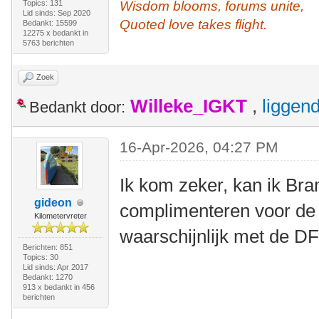
Topics: 131
Wisdom blooms, forums unite,
Lid sinds: Sep 2020
Quoted love takes flight.
Bedankt: 15599
12275 x bedankt in
5763 berichten
Zoek
Willeke_IGKT
,
liggen
Bedankt door:
16-Apr-2026, 04:27 PM
Ik kom zeker, kan ik Br
gideon
complimenteren voor de
Kilometervreter
waarschijnlijk met de D
Berichten: 851
Topics: 30
Lid sinds: Apr 2017
Bedankt: 1270
913 x bedankt in 456
berichten