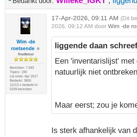
Willeke_IGKT
,
liggen
Bedankt door:
17-Apr-2026, 09:11 AM
(Dit b
2026, 09:12 AM door
Wim -de r
Wim -de
liggende daan schreef
roetsende
Roeifietser
Een 'inventarislijst' m
Berichten: 7.593
natuurlijk niet ontbreken
Topics: 190
Lid sinds: Apr 2017
Bedankt: 3655
11213 x bedankt in
5339 berichten
Maar eerst; zou je kom
Is sterk afhankelijk van d