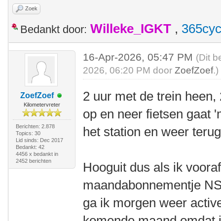
Zoek
Willeke_IGKT
,
365cyc
Bedankt door:
16-Apr-2026, 05:47 PM
(Dit b
2026, 06:20 PM door
ZoefZoef
.)
2 uur met de trein heen, 
ZoefZoef
Kilometervreter
op en neer fietsen gaat 
Berichten: 2.878
het station en weer teru
Topics: 30
Lid sinds: Dec 2017
Bedankt: 42
4456 x bedankt in
2452 berichten
Hooguit dus als ik voora
maandabonnementje NS w
ga ik morgen weer active
komende maand omdat ik