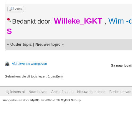
Zoek
Willeke_IGKT
,
Wim -d
Bedankt door:
S
«
Ouder topic
|
Nieuwer topic
»
Afdrukversie weergeven
Ga naar locat
Gebruikers die dit topic lezen: 1 gast(en)
Ligfietsers.nl
Naar boven
Archiefmodus
Nieuwe berichten
Berichten va
Aangedreven door
MyBB
, © 2002-2026
MyBB Group
.