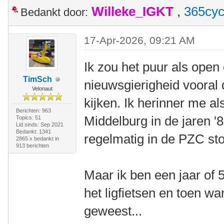
Willeke_IGKT
,
365cyc
Bedankt door:
17-Apr-2026, 09:21 AM
Ik zou het puur als open
TimSch
nieuwsgierigheid vooral 
Velonaut
kijken. Ik herinner me al
Berichten: 963
Middelburg in de jaren '
Topics: 51
Lid sinds: Sep 2021
Bedankt: 1341
regelmatig in de PZC s
2865 x bedankt in
913 berichten
Maar ik ben een jaar of
het ligfietsen en toen w
geweest...