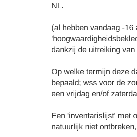
NL.
(al hebben vandaag -16 a
'hoogwaardigheidsbekle
dankzij de uitreiking v
Op welke termijn deze da
bepaald; wss voor de zo
een vrijdag en/of zaterda
Een 'inventarislijst' me
natuurlijk niet ontbreken,