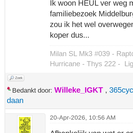
Ik woon HEUL ver weg ma
familiebezoek Middelbur
zou ik het wel overwegen
koper dus...
Milan SL Mk3 #039 - Rapto
Hurricane - Thys 222 -
Li
Zoek
Willeke_IGKT
,
365cyc
Bedankt door:
daan
20-Apr-2026, 10:56 AM