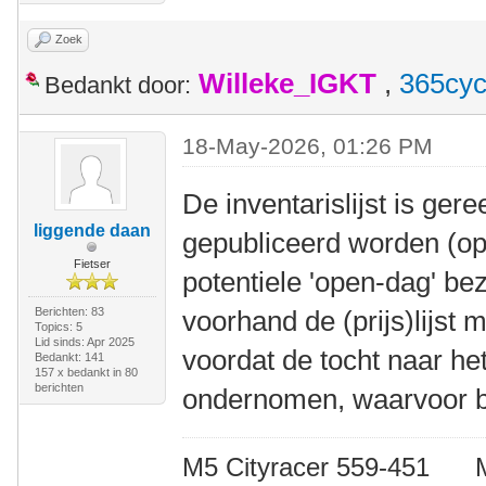
Zoek
Willeke_IGKT
,
365cyc
Bedankt door:
18-May-2026, 01:26 PM
De inventarislijst is ger
liggende daan
gepubliceerd worden (op
Fietser
potentiele 'open-dag' be
Berichten: 83
voorhand de (prijs)lijst
Topics: 5
Lid sinds: Apr 2025
voordat de tocht naar he
Bedankt: 141
157 x bedankt in 80
berichten
ondernomen, waarvoor be
M5 Cityracer 559-45