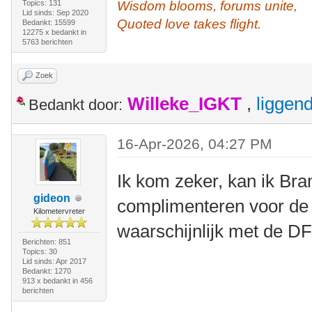
Topics: 131
Wisdom blooms, forums unite,
Lid sinds: Sep 2020
Quoted love takes flight.
Bedankt: 15599
12275 x bedankt in
5763 berichten
Zoek
Willeke_IGKT
,
liggen
Bedankt door:
16-Apr-2026, 04:27 PM
Ik kom zeker, kan ik Br
gideon
complimenteren voor de
Kilometervreter
waarschijnlijk met de D
Berichten: 851
Topics: 30
Lid sinds: Apr 2017
Bedankt: 1270
913 x bedankt in 456
berichten