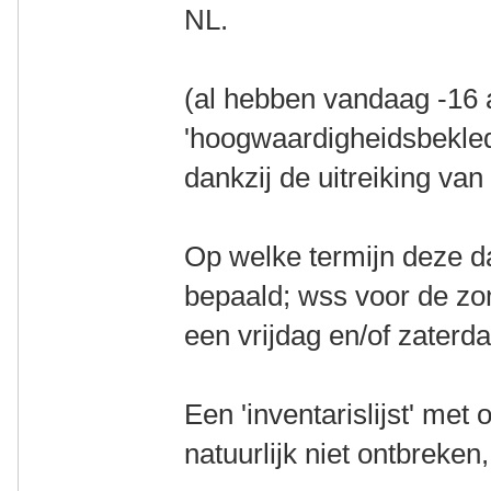
NL.
(al hebben vandaag -16 a
'hoogwaardigheidsbekle
dankzij de uitreiking v
Op welke termijn deze da
bepaald; wss voor de zo
een vrijdag en/of zaterda
Een 'inventarislijst' me
natuurlijk niet ontbreken,