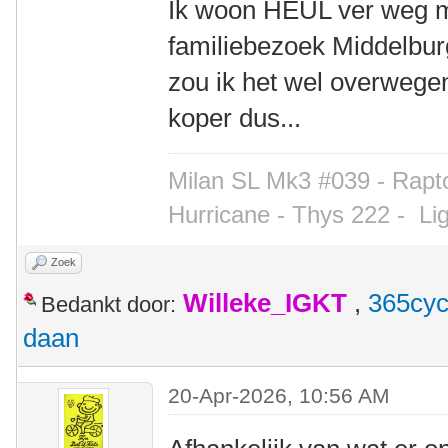
Ik woon HEUL ver weg ma
familiebezoek Middelbur
zou ik het wel overwegen
koper dus...
Milan SL Mk3 #039 - Rapto
Hurricane - Thys 222 -
Li
Zoek
Willeke_IGKT
,
365cyc
Bedankt door:
daan
20-Apr-2026, 10:56 AM