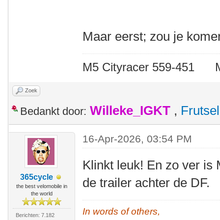
Maar eerst; zou je kome
M5 Cityracer 559-45
Zoek
Willeke_IGKT
,
Frutsel
Bedankt door:
16-Apr-2026, 03:54 PM
Klinkt leuk! En zo ver is
365cycle
de trailer achter de DF.
the best velomobile in
the world
In words of others,
Berichten: 7.182