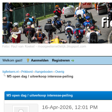
Welkom gast!
Aanmelden
Registreren
ligfietsers.nl
›
Prikbord
›
Aangeboden
›
Overig
M5 open dag / uitverkoop interesse-peiling
elde waardering is 0
M5 open dag / uitverkoop interesse-peiling
16-Apr-2026, 12:01 PM