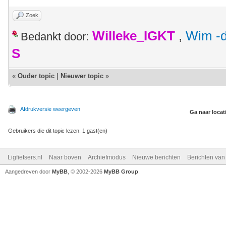
Zoek
Willeke_IGKT
,
Wim -d
Bedankt door:
S
«
Ouder topic
|
Nieuwer topic
»
Afdrukversie weergeven
Ga naar locat
Gebruikers die dit topic lezen: 1 gast(en)
Ligfietsers.nl
Naar boven
Archiefmodus
Nieuwe berichten
Berichten va
Aangedreven door
MyBB
, © 2002-2026
MyBB Group
.