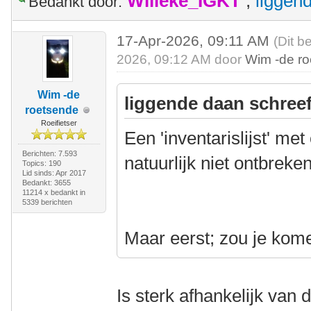
Willeke_IGKT
,
liggen
Bedankt door:
17-Apr-2026, 09:11 AM
(Dit b
2026, 09:12 AM door
Wim -de r
Wim -de
liggende daan schreef
roetsende
Roeifietser
Een 'inventarislijst' m
Berichten: 7.593
natuurlijk niet ontbreken
Topics: 190
Lid sinds: Apr 2017
Bedankt: 3655
11214 x bedankt in
5339 berichten
Maar eerst; zou je kom
Is sterk afhankelijk van d