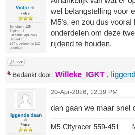
Afhankelijk van wat er op 
Victor
wel belangstelling voor 
Fietser
M5's, en zou dus vooral 
Berichten: 125
onderdelen om deze twee
Topics: 11
Lid sinds: Apr 2021
Bedankt: 5
rijdend te houden.
267 x bedankt in 112
berichten
Zoek
Willeke_IGKT
,
liggen
Bedankt door:
20-Apr-2026, 12:39 PM
dan gaan we maar snel de
liggende daan
Fietser
M5 Cityracer 559-45