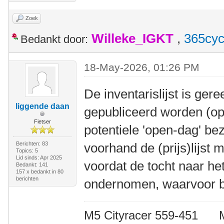
Zoek
Willeke_IGKT
,
365cyc
Bedankt door:
18-May-2026, 01:26 PM
De inventarislijst is ger
liggende daan
gepubliceerd worden (op
Fietser
potentiele 'open-dag' be
Berichten: 83
voorhand de (prijs)lijst
Topics: 5
Lid sinds: Apr 2025
voordat de tocht naar he
Bedankt: 141
157 x bedankt in 80
berichten
ondernomen, waarvoor be
M5 Cityracer 559-45