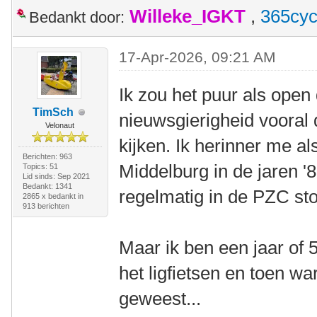
Willeke_IGKT
,
365cyc
Bedankt door:
17-Apr-2026, 09:21 AM
Ik zou het puur als open
TimSch
nieuwsgierigheid vooral 
Velonaut
kijken. Ik herinner me al
Berichten: 963
Middelburg in de jaren '
Topics: 51
Lid sinds: Sep 2021
Bedankt: 1341
regelmatig in de PZC s
2865 x bedankt in
913 berichten
Maar ik ben een jaar of
het ligfietsen en toen w
geweest...