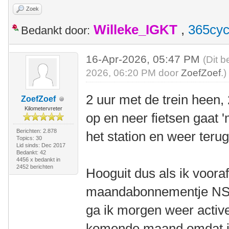
Zoek
Willeke_IGKT
,
365cyc
Bedankt door:
16-Apr-2026, 05:47 PM
(Dit b
2026, 06:20 PM door
ZoefZoef
.)
2 uur met de trein heen, 
ZoefZoef
Kilometervreter
op en neer fietsen gaat 
Berichten: 2.878
het station en weer teru
Topics: 30
Lid sinds: Dec 2017
Bedankt: 42
4456 x bedankt in
2452 berichten
Hooguit dus als ik voora
maandabonnementje NS w
ga ik morgen weer active
komende maand omdat ik