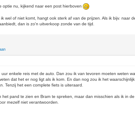
e optie nu, kijkend naar een post hierboven
ik wel of niet komt, hangt ook sterk af van de prijzen. Als ik bijv. naar de
anbiedt, dan is zo'n uitverkoop zonde van de tijd.
aan
3 uur enkele reis met de auto. Dan zou ik van tevoren moeten weten wat 
eten dat het er nog ligt als ik kom. En dan nog zou ik het waarschijnlij
n. Tenzij het een complete fiets is uiteraard.
om het pand te zien en Bram te spreken, maar dan misschien als ik in de
 voor mezelf niet verantwoorden.