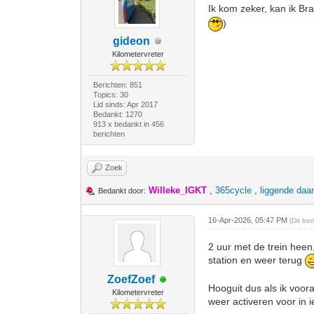
Ik kom zeker, kan ik B
)
gideon
Kilometervreter
Berichten: 851
Topics: 30
Lid sinds: Apr 2017
Bedankt: 1270
913 x bedankt in 456
berichten
Zoek
Willeke_IGKT
,
365cycle
,
liggende daa
Bedankt door:
16-Apr-2026, 05:47 PM
(Dit be
2 uur met de trein heen
station en weer terug
ZoefZoef
Hooguit dus als ik voo
Kilometervreter
weer activeren voor in