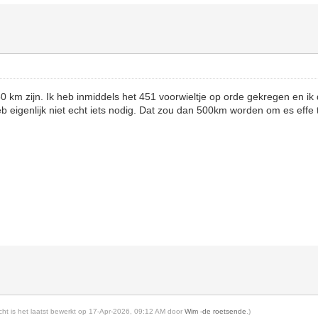
50 km zijn. Ik heb inmiddels het 451 voorwieltje op orde gekregen en ik
 eigenlijk niet echt iets nodig. Dat zou dan 500km worden om es effe t
richt is het laatst bewerkt op 17-Apr-2026, 09:12 AM door
Wim -de roetsende
.)