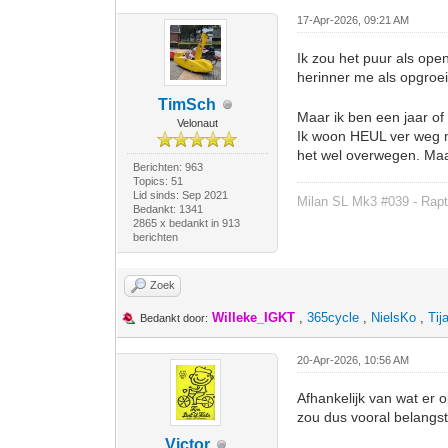
17-Apr-2026, 09:21 AM
Ik zou het puur als ope
herinner me als opgroei
TimSch
Maar ik ben een jaar of
Velonaut
Ik woon HEUL ver weg m
het wel overwegen. Maar
Berichten: 963
Topics: 51
Lid sinds: Sep 2021
Milan SL Mk3 #039 - Rapt
Bedankt: 1341
2865 x bedankt in 913
berichten
Zoek
Willeke_IGKT
,
365cycle
,
NielsKo
,
Tij
Bedankt door:
20-Apr-2026, 10:56 AM
Afhankelijk van wat er o
zou dus vooral belangst
Victor