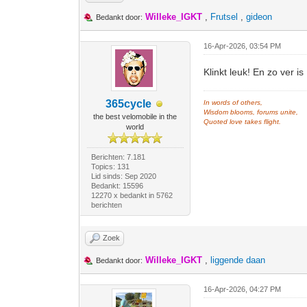
Willeke_IGKT
,
Frutsel
,
gideon
Bedankt door:
16-Apr-2026, 03:54 PM
Klinkt leuk! En zo ver i
365cycle
In words of others,
Wisdom blooms, forums unite,
the best velomobile in the
Quoted love takes flight.
world
Berichten: 7.181
Topics: 131
Lid sinds: Sep 2020
Bedankt: 15596
12270 x bedankt in 5762
berichten
Zoek
Willeke_IGKT
,
liggende daan
Bedankt door:
16-Apr-2026, 04:27 PM