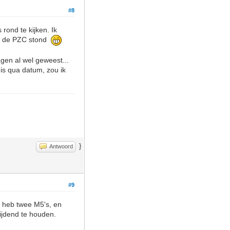
#8
rond te kijken. Ik
 in de PZC stond
gen al wel geweest...
is qua datum, zou ik
}
Antwoord
#9
Ik heb twee M5's, en
ijdend te houden.