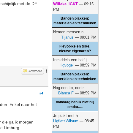
chijnlijk met de DF
Willeke_IGKT
— 09:15
PM
Banden plakken:
materialen en technieken
Nemen mensen n...
Tijanus
— 09:01 PM
Flevobike en trike,
nieuwe eigenaren?
Inmiddels een half j...
ligvogel
— 08:59 PM
}
Antwoord
Banden plakken:
materialen en technieken
Nog een tip, contr...
Bianca F
— 08:59 PM
#4
Vandaag ben ik niet blij
rden. Enkel naar het
omdat.....
Je plakt met h...
LigfietsWilsum
— 08:45
r die ga ik morgen
PM
re Limburg.