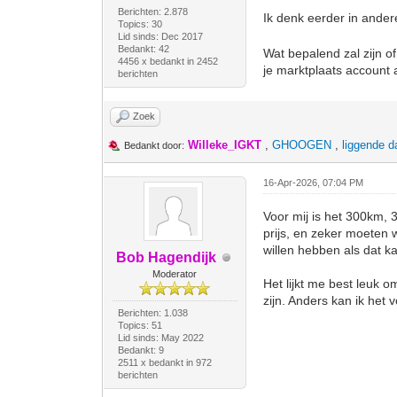
Berichten: 2.878
Ik denk eerder in ander
Topics: 30
Lid sinds: Dec 2017
Bedankt: 42
Wat bepalend zal zijn of 
4456 x bedankt in 2452
je marktplaats account a
berichten
Zoek
Willeke_IGKT
,
GHOOGEN
,
liggende d
Bedankt door:
16-Apr-2026, 07:04 PM
Voor mij is het 300km, 
prijs, en zeker moeten w
willen hebben als dat ka
Bob Hagendijk
Moderator
Het lijkt me best leuk 
zijn. Anders kan ik het
Berichten: 1.038
Topics: 51
Lid sinds: May 2022
Bedankt: 9
2511 x bedankt in 972
berichten