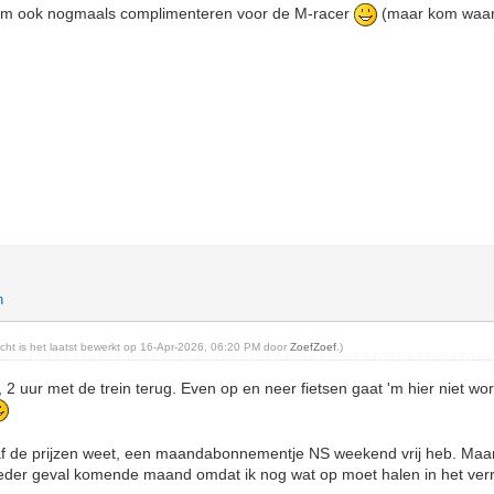
ram ook nogmaals complimenteren voor de M-racer
(maar kom waars
n
richt is het laatst bewerkt op 16-Apr-2026, 06:20 PM door
ZoefZoef
.)
, 2 uur met de trein terug. Even op en neer fietsen gaat 'm hier niet wo
raf de prijzen weet, een maandabonnementje NS weekend vrij heb. Maa
 ieder geval komende maand omdat ik nog wat op moet halen in het ver