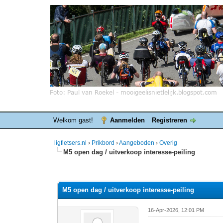
Welkom gast!
Aanmelden
Registreren
ligfietsers.nl
›
Prikbord
›
Aangeboden
›
Overig
M5 open dag / uitverkoop interesse-peiling
0 stemmen - gemiddelde waardering is 0
1
2
3
4
5
M5 open dag / uitverkoop interesse-peiling
16-Apr-2026, 12:01 PM