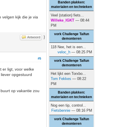
Banden plakken:
materialen en technieken
Veel (station) fiets...
 velgen kijk die je via
Willeke_IGKT
— 08:44
PM
vork Challenge Taifun
}
Antwoord
demonteren
118 Nee, het is een...
veloc_h
— 08:25 PM
#5
vork Challenge Taifun
demonteren
er ligt, voor welke
Het lijkt een Torxbo...
k liever opgestuurd
Tom Fekkes
— 08:22
PM
 buurt op vakantie zou
Banden plakken:
materialen en technieken
Nog een tip, control...
Fietsbennie
— 08:16 PM
vork Challenge Taifun
demonteren