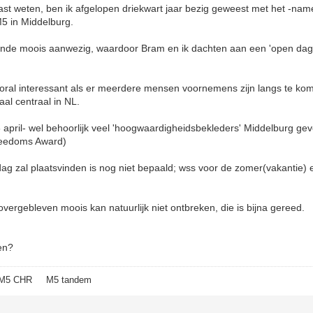
ast weten, ben ik afgelopen driekwart jaar bezig geweest met het -na
M5 in Middelburg.
ende moois aanwezig, waardoor Bram en ik dachten aan een 'open dag /
vooral interessant als er meerdere mensen voornemens zijn langs te kom
aal centraal in NL.
april- wel behoorlijk veel 'hoogwaardigheidsbekleders' Middelburg ge
-freedoms Award)
ag zal plaatsvinden is nog niet bepaald; wss voor de zomer(vakantie) 
t overgebleven moois kan natuurlijk niet ontbreken, die is bijna gereed.
en?
1 M5 CHR M5 tandem