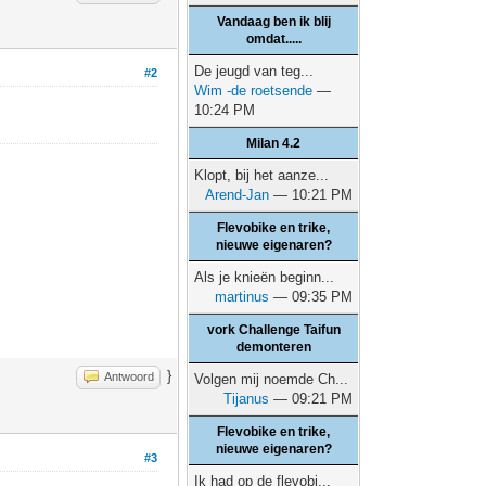
Vandaag ben ik blij
omdat.....
De jeugd van teg...
#2
Wim -de roetsende
—
10:24 PM
Milan 4.2
Klopt, bij het aanze...
Arend-Jan
— 10:21 PM
Flevobike en trike,
nieuwe eigenaren?
Als je knieën beginn...
martinus
— 09:35 PM
vork Challenge Taifun
demonteren
}
Antwoord
Volgen mij noemde Ch...
Tijanus
— 09:21 PM
Flevobike en trike,
nieuwe eigenaren?
#3
Ik had op de flevobi...