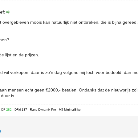
ef:
met overgebleven moois kan natuurlijk niet ontbreken, die is bijna gereed.
omen?
e lijst en de prijzen.
ijd wil verkopen, daar is zo'n dag volgens mij toch voor bedoeld, dan moe
aan mensen echt geen €2000,- betalen. Ondanks dat de nieuwprijs zo'
 duur is.
- DF
282
- DFxl 137 - Rans Dynamik Pro - M5 MinimalBike
n