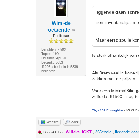
liggende daan schre
Een 'inventarislijst' 
Wim -de
roetsende
Roeifietser
Maar eerst; zou je k
Berichten: 7.593
Topics: 190
Is sterk afhankelijk van d
Lid sinds: Apr 2017
Bedankt: 3653
11206 x bedankt in 5339
berichten
Als Bram veel in korte t
zakken met de prijzen.
Voor een MinimalBike g
zelfs dat €1500,- nog te
Thys 209 Rowingbike
- M5 CHR 
Website
Zoek
Willeke_IGKT
,
365cycle
,
liggende daa
Bedankt door: