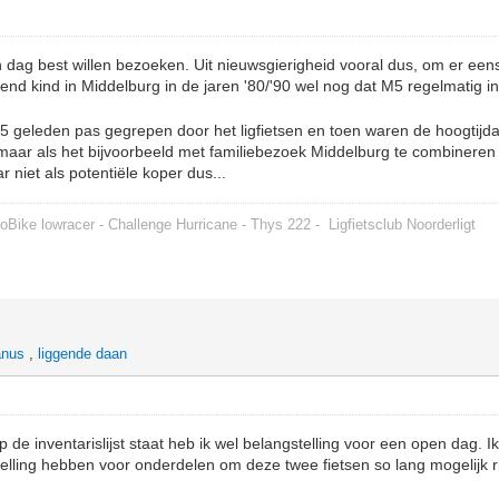
n dag best willen bezoeken. Uit nieuwsgierigheid vooral dus, om er eens 
end kind in Middelburg in de jaren '80/'90 wel nog dat M5 regelmatig
 5 geleden pas gegrepen door het ligfietsen en toen waren de hoogtijda
aar als het bijvoorbeeld met familiebezoek Middelburg te combineren 
 niet als potentiële koper dus...
oBike lowracer - Challenge Hurricane - Thys 222 -
Ligfietsclub Noorderligt
anus
,
liggende daan
p de inventarislijst staat heb ik wel belangstelling voor een open dag. 
elling hebben voor onderdelen om deze twee fietsen so lang mogelijk r