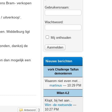
mens Bram- verkopen
Gebruikersnaam:
 uitverkoop'.
Wachtwoord:
en. Middelburg ligt
Mij onthouden
vonden, dankzij de
en dan mogelijk een
Nieuwe berichten
vork Challenge Taifun
demonteren
Waarom niet even met...
martinus
— 10:29 PM
Milan 4.2
Klopt, bij het aan...
Wim -de roetsende
—
10:27 PM
}
Antwoord