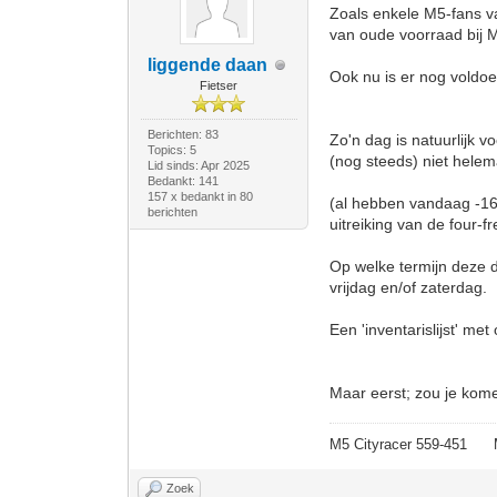
Zoals enkele M5-fans v
van oude voorraad bij 
liggende daan
Ook nu is er nog voldo
Fietser
Berichten: 83
Zo'n dag is natuurlijk 
Topics: 5
(nog steeds) niet helem
Lid sinds: Apr 2025
Bedankt: 141
157 x bedankt in 80
(al hebben vandaag -16 
berichten
uitreiking van de four
Op welke termijn deze d
vrijdag en/of zaterdag.
Een 'inventarislijst' me
Maar eerst; zou je kom
M5 Cityracer 559-45
Zoek