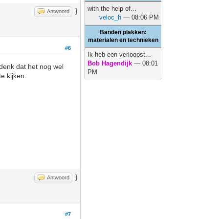
with the help of...
}
Antwoord
veloc_h
— 08:06 PM
Banden plakken:
materialen en technieken
#6
Ik heb een verloopst...
Bob Hagendijk
— 08:01
 denk dat het nog wel
PM
e kijken.
}
Antwoord
#7