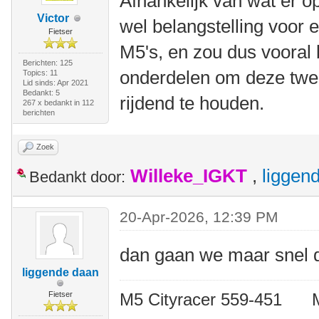
Afhankelijk van wat er op 
Victor
wel belangstelling voor 
Fietser
M5's, en zou dus vooral 
Berichten: 125
onderdelen om deze twee
Topics: 11
Lid sinds: Apr 2021
Bedankt: 5
rijdend te houden.
267 x bedankt in 112
berichten
Zoek
Willeke_IGKT
,
liggen
Bedankt door:
20-Apr-2026, 12:39 PM
dan gaan we maar snel de
liggende daan
Fietser
M5 Cityracer 559-45