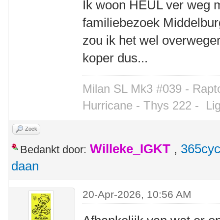
Ik woon HEUL ver weg ma
familiebezoek Middelbur
zou ik het wel overwegen
koper dus...
Milan SL Mk3 #039 - Rapto
Hurricane - Thys 222 -
Li
Zoek
Willeke_IGKT
,
365cyc
Bedankt door:
daan
20-Apr-2026, 10:56 AM