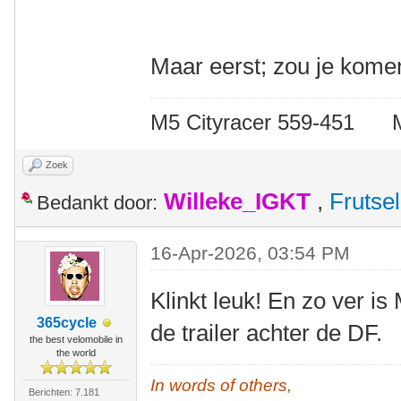
Maar eerst; zou je kome
M5 Cityracer 559-45
Zoek
Willeke_IGKT
,
Frutsel
Bedankt door:
16-Apr-2026, 03:54 PM
Klinkt leuk! En zo ver is
365cycle
de trailer achter de DF.
the best velomobile in
the world
In words of others,
Berichten: 7.181