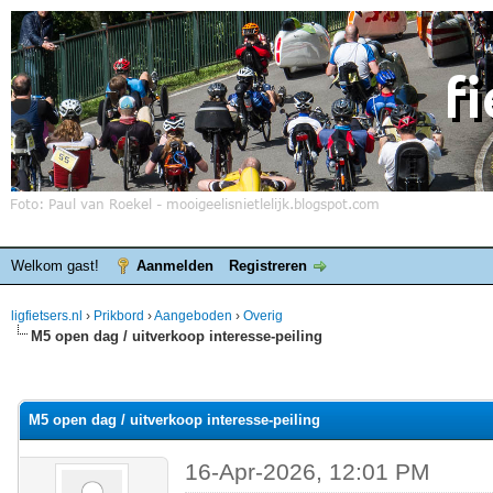
Welkom gast!
Aanmelden
Registreren
ligfietsers.nl
›
Prikbord
›
Aangeboden
›
Overig
M5 open dag / uitverkoop interesse-peiling
elde waardering is 0
M5 open dag / uitverkoop interesse-peiling
16-Apr-2026, 12:01 PM