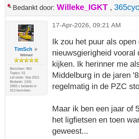
Willeke_IGKT
,
365cyc
Bedankt door:
17-Apr-2026, 09:21 AM
Ik zou het puur als open
TimSch
nieuwsgierigheid vooral 
Velonaut
kijken. Ik herinner me al
Berichten: 963
Middelburg in de jaren '
Topics: 51
Lid sinds: Sep 2021
Bedankt: 1341
regelmatig in de PZC s
2865 x bedankt in
913 berichten
Maar ik ben een jaar of
het ligfietsen en toen w
geweest...