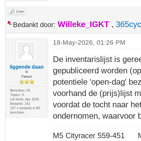
Zoek
Willeke_IGKT
,
365cyc
Bedankt door:
18-May-2026, 01:26 PM
De inventarislijst is ger
liggende daan
gepubliceerd worden (op
Fietser
potentiele 'open-dag' be
Berichten: 83
voorhand de (prijs)lijst
Topics: 5
Lid sinds: Apr 2025
voordat de tocht naar he
Bedankt: 141
157 x bedankt in 80
berichten
ondernomen, waarvoor be
M5 Cityracer 559-45