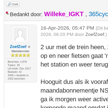
Zoek
Willeke_IGKT
,
365cyc
Bedankt door:
16-Apr-2026, 05:47 PM
(Dit b
2026, 06:20 PM door
ZoefZoef
.)
2 uur met de trein heen, 
ZoefZoef
Kilometervreter
op en neer fietsen gaat 
Berichten: 2.878
het station en weer teru
Topics: 30
Lid sinds: Dec 2017
Bedankt: 42
4456 x bedankt in
2452 berichten
Hooguit dus als ik voora
maandabonnementje NS w
ga ik morgen weer active
komende maand omdat ik