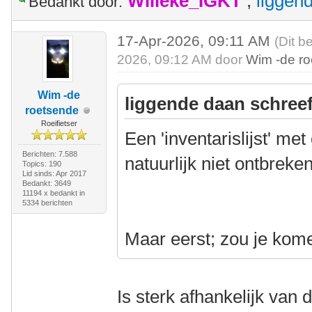
Willeke_IGKT
,
liggen
Bedankt door:
17-Apr-2026, 09:11 AM
(Dit b
2026, 09:12 AM door
Wim -de r
Wim -de
liggende daan schreef
roetsende
Roeifietser
Een 'inventarislijst' m
Berichten: 7.588
natuurlijk niet ontbreken
Topics: 190
Lid sinds: Apr 2017
Bedankt: 3649
11194 x bedankt in
5334 berichten
Maar eerst; zou je kom
Is sterk afhankelijk van d