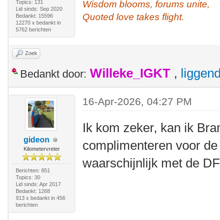
Topics: 131
Wisdom blooms, forums unite,
Lid sinds: Sep 2020
Quoted love takes flight.
Bedankt: 15596
12270 x bedankt in
5762 berichten
Zoek
Willeke_IGKT
,
liggen
Bedankt door:
16-Apr-2026, 04:27 PM
Ik kom zeker, kan ik Br
gideon
complimenteren voor de
Kilometervreter
waarschijnlijk met de D
Berichten: 851
Topics: 30
Lid sinds: Apr 2017
Bedankt: 1268
913 x bedankt in 456
berichten