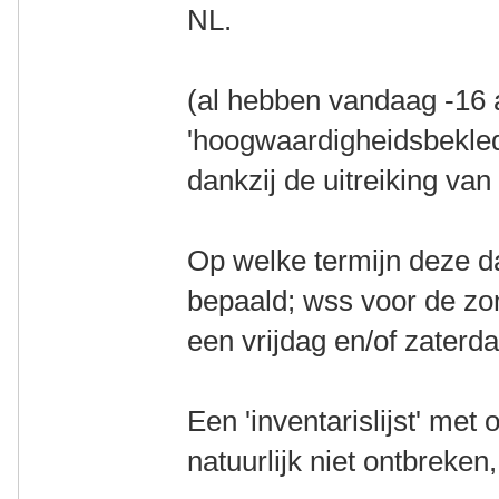
NL.
(al hebben vandaag -16 a
'hoogwaardigheidsbekle
dankzij de uitreiking v
Op welke termijn deze da
bepaald; wss voor de zo
een vrijdag en/of zaterda
Een 'inventarislijst' me
natuurlijk niet ontbreken,