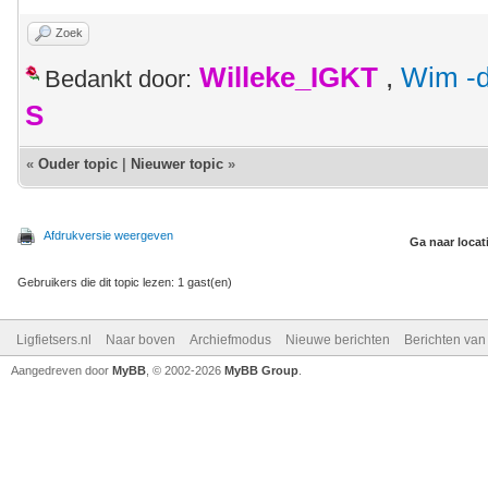
Zoek
Willeke_IGKT
,
Wim -d
Bedankt door:
S
«
Ouder topic
|
Nieuwer topic
»
Afdrukversie weergeven
Ga naar locat
Gebruikers die dit topic lezen: 1 gast(en)
Ligfietsers.nl
Naar boven
Archiefmodus
Nieuwe berichten
Berichten va
Aangedreven door
MyBB
, © 2002-2026
MyBB Group
.