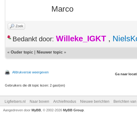
Marco
Zoek
Willeke_IGKT
,
NielsK
Bedankt door:
«
Ouder topic
|
Nieuwer topic
»
Afdrukversie weergeven
Ga naar locat
Gebruikers die dit topic lezen: 2 gast(en)
Ligfietsers.nl
Naar boven
Archiefmodus
Nieuwe berichten
Berichten va
Aangedreven door
MyBB
, © 2002-2026
MyBB Group
.