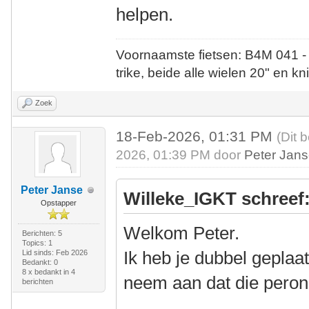
helpen.
Voornaamste fietsen: B4M 041 -
trike, beide alle wielen 20" en kn
Zoek
18-Feb-2026, 01:31 PM
(Dit 
2026, 01:39 PM door
Peter Jan
Peter Janse
Willeke_IGKT schreef
Opstapper
Welkom Peter.
Berichten: 5
Topics: 1
Ik heb je dubbel geplaat
Lid sinds: Feb 2026
Bedankt: 0
8 x bedankt in 4
neem aan dat die peron
berichten