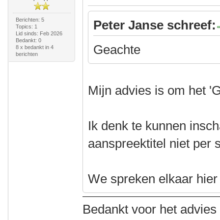
Berichten: 5
Peter Janse schreef:
Topics: 1
Lid sinds: Feb 2026
Bedankt: 0
Geachte
8 x bedankt in 4
berichten
Mijn advies is om het '
Ik denk te kunnen insch
aanspreektitel niet per 
We spreken elkaar hier a
Bedankt voor het advies i