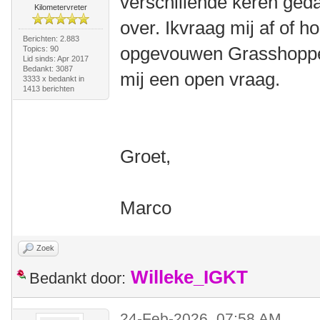
verschillende keren ged
Kilometervreter
over. Ikvraag mij af of h
Berichten: 2.883
opgevouwen Grasshopper 
Topics: 90
Lid sinds: Apr 2017
Bedankt: 3087
mij een open vraag.
3333 x bedankt in
1413 berichten
Groet,
Marco
Zoek
Willeke_IGKT
Bedankt door:
24-Feb-2026, 07:58 AM