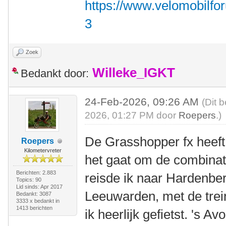
https://www.velomobilfo
3
Zoek
Willeke_IGKT
Bedankt door:
24-Feb-2026, 09:26 AM
(Dit 
2026, 01:27 PM door
Roepers
.)
De Grasshopper fx heeft
Roepers
Kilometervreter
het gaat om de combinati
Berichten: 2.883
reisde ik naar Hardenb
Topics: 90
Lid sinds: Apr 2017
Leeuwarden, met de tre
Bedankt: 3087
3333 x bedankt in
1413 berichten
ik heerlijk gefietst. 's A