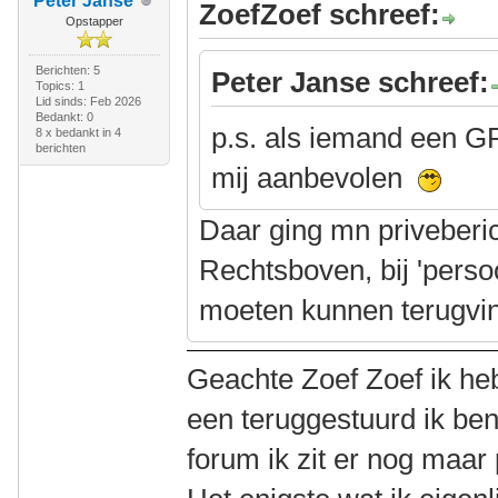
Peter Janse
ZoefZoef schreef:
Opstapper
Berichten: 5
Peter Janse schreef:
Topics: 1
Lid sinds: Feb 2026
Bedankt: 0
p.s. als iemand een G
8 x bedankt in 4
berichten
mij aanbevolen
Daar ging mn priveberi
Rechtsboven, bij 'persoo
moeten kunnen terugvi
Geachte Zoef Zoef ik heb
een teruggestuurd ik ben
forum ik zit er nog maar 