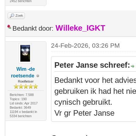
2452 berichten
Zoek
Willeke_IGKT
Bedankt door:
24-Feb-2026, 03:26 PM
Peter Janse schreef:
Wim -de
roetsende
Bedankt voor het advies 
Roeifietser
gebruiken ik had het nie
Berichten: 7.588
Topics: 190
cynisch gebruikt.
Lid sinds: Apr 2017
Bedankt: 3649
Vr gr Peter Janse
11194 x bedankt in
5334 berichten