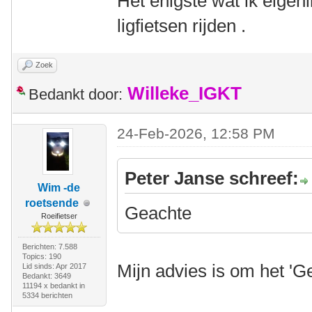
Het enigste wat ik eigenl
ligfietsen rijden .
Zoek
Willeke_IGKT
Bedankt door:
24-Feb-2026, 12:58 PM
Peter Janse schreef:
Wim -de
roetsende
Geachte
Roeifietser
Berichten: 7.588
Topics: 190
Mijn advies is om het 'G
Lid sinds: Apr 2017
Bedankt: 3649
11194 x bedankt in
5334 berichten