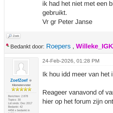
ik had het niet met een b
gebruikt.
Vr gr Peter Janse
Zoek
Roepers
,
Willeke_IG
Bedankt door:
24-Feb-2026, 01:28 PM
Ik hou idd meer van het 
ZoefZoef
Kilometervreter
Reageer vanavond of van
Berichten: 2.878
hier op het forum zijn o
Topics: 30
Lid sinds: Dec 2017
Bedankt: 42
4456 x bedankt in