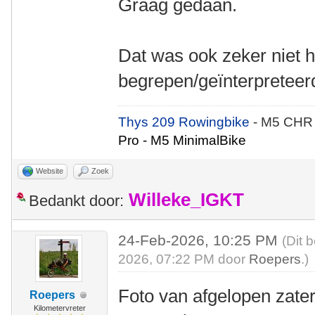
Graag gedaan.
Dat was ook zeker niet h
begrepen/geïnterpreteer
Thys 209 Rowingbike
- M5 CHR
Pro - M5 MinimalBike
Website
Zoek
Willeke_IGKT
Bedankt door:
24-Feb-2026, 10:25 PM
(Dit 
2026, 07:22 PM door
Roepers
.)
Foto van afgelopen zate
Roepers
Kilometervreter