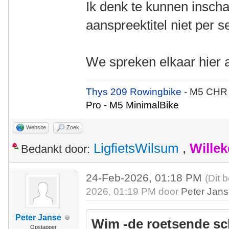
Ik denk te kunnen inscha
aanspreektitel niet per s
We spreken elkaar hier aa
Thys 209 Rowingbike
- M5 CHR
Pro - M5 MinimalBike
Website
Zoek
LigfietsWilsum
,
Wille
Bedankt door:
24-Feb-2026, 01:18 PM
(Dit 
2026, 01:19 PM door
Peter Jan
Peter Janse
Wim -de roetsende sc
Opstapper