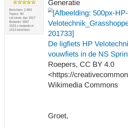
Generatie
Berichten: 2.883
Topics: 90
Lid sinds: Apr 2017
Bedankt: 3087
3333 x bedankt in
1413 berichten
De ligfiets HP Velotechn
vouwfiets in de NS Spri
Roepers, CC BY 4.0
<https://creativecommons
Wikimedia Commons
Groet,