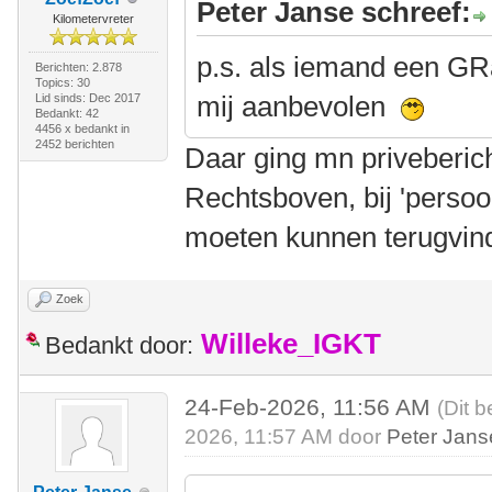
Peter Janse schreef:
Kilometervreter
p.s. als iemand een GR
Berichten: 2.878
Topics: 30
mij aanbevolen
Lid sinds: Dec 2017
Bedankt: 42
4456 x bedankt in
2452 berichten
Daar ging mn priveberic
Rechtsboven, bij 'persoon
moeten kunnen terugvin
Zoek
Willeke_IGKT
Bedankt door:
24-Feb-2026, 11:56 AM
(Dit b
2026, 11:57 AM door
Peter Jans