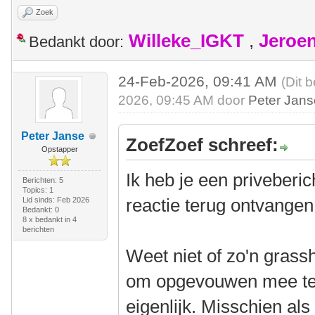
Zoek
Willeke_IGKT
,
Jeroe
Bedankt door:
24-Feb-2026, 09:41 AM
(Dit 
2026, 09:45 AM door
Peter Jan
Peter Janse
ZoefZoef schreef:
Opstapper
Ik heb je een priveberi
Berichten: 5
Topics: 1
reactie terug ontvangen
Lid sinds: Feb 2026
Bedankt: 0
8 x bedankt in 4
berichten
Weet niet of zo'n grassh
om opgevouwen mee te 
eigenlijk. Misschien al