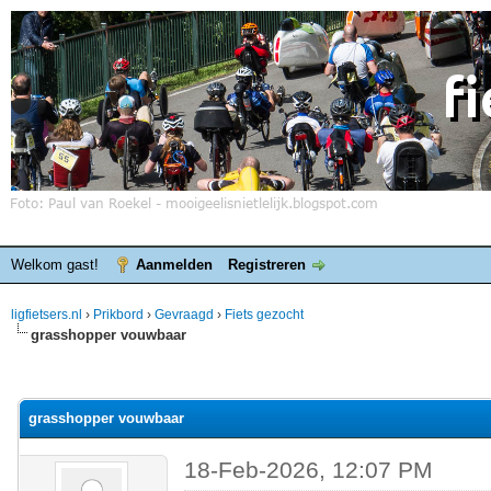
Welkom gast!
Aanmelden
Registreren
ligfietsers.nl
›
Prikbord
›
Gevraagd
›
Fiets gezocht
grasshopper vouwbaar
elde waardering is 0
grasshopper vouwbaar
18-Feb-2026, 12:07 PM