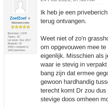
Ik heb je een priveberic
ZoefZoef
terug ontvangen.
Kilometervreter
Berichten: 2.878
Weet niet of zo'n grassho
Topics: 30
Lid sinds: Dec 2017
Bedankt: 42
om opgevouwen mee te n
4456 x bedankt in
2452 berichten
eigenlijk. Misschien als
waar ie stevig in verpak
bang zijn dat ermee gego
gewoon hardhandig tusse
terecht komt Dr zou dus 
stevige doos omheen mo