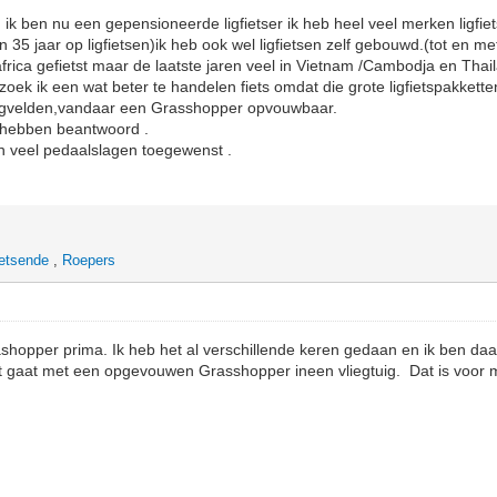
n ik ben nu een gepensioneerde ligfietser ik heb heel veel merken ligfie
dan 35 jaar op ligfietsen)ik heb ook wel ligfietsen zelf gebouwd.(tot en me
frica gefietst maar de laatste jaren veel in Vietnam /Cambodja en Tha
 zoek ik een wat beter te handelen fiets omdat die grote ligfietspakkette
iegvelden,vandaar een Grasshopper opvouwbaar.
 hebben beantwoord .
en veel pedaalslagen toegewenst .
etsende
,
Roepers
ashopper prima. Ik heb het al verschillende keren gedaan en ik ben daa
et gaat met een opgevouwen Grasshopper ineen vliegtuig. Dat is voor 