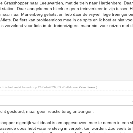
 Grasshopper naar Leeuwarden, met de trein naar Hardenberg. Daar heb
t station. Daar aangekomen bleek er geen treinverkeer te zijn tussen
 maar naar Mariënberg gefietst en heb daar de vrijwel lege trein geno
-fiets. De fiets kan probleemloos mee in de spits en ik hoef er niet voo
is vervelend voor fiets-in-de-treinreizigers, maar niet voor reizen met
richt is het laatst bewerkt op 24-Feb-2026, 09:45 AM door
Peter Janse
.)
richt gestuurd, maar geen reactie terug ontvangen.
sshopper eigenlijk wel ideaal is om opgevouwen mee te nemen in een vlie
passende doos hebt waar ie stevig in verpakt kan worden. Zou veels te