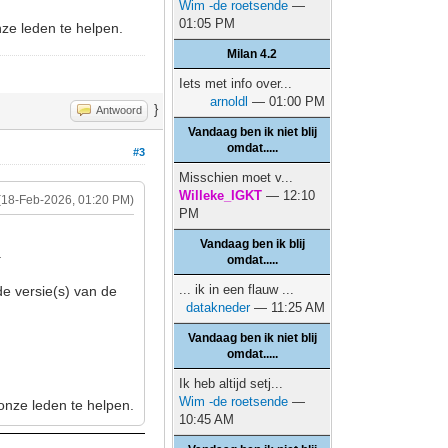
Wim -de roetsende
—
01:05 PM
nze leden te helpen.
Milan 4.2
Iets met info over...
arnoldl
— 01:00 PM
}
Antwoord
Vandaag ben ik niet blij
omdat.....
#3
Misschien moet v...
Willeke_IGKT
— 12:10
(18-Feb-2026, 01:20 PM)
PM
Vandaag ben ik blij
.
omdat.....
... ik in een flauw ...
 de versie(s) van de
datakneder
— 11:25 AM
Vandaag ben ik niet blij
omdat.....
Ik heb altijd setj...
Wim -de roetsende
—
 onze leden te helpen.
10:45 AM