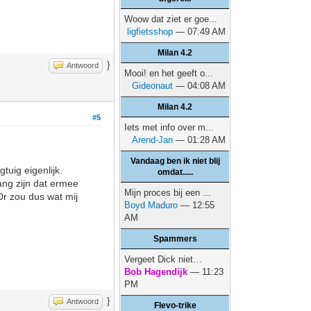
Woow dat ziet er goe...
ligfietsshop
— 07:49 AM
Milan 4.2
}
Antwoord
Mooi! en het geeft o...
Gideonaut
— 04:08 AM
Milan 4.2
#5
Iets met info over m...
Arend-Jan
— 01:28 AM
Vandaag ben ik niet blij
tuig eigenlijk.
omdat.....
ang zijn dat ermee
Mijn proces bij een ...
Dr zou dus wat mij
Boyd Maduro
— 12:55
AM
Spammers
Vergeet Dick niet…
Bob Hagendijk
— 11:23
PM
}
Antwoord
Flevo-trike