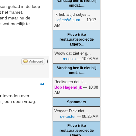
Vandaag ben ik niet blij
omdat.....
tsen gehad in de loop
t het frame).
Ik heb altijd setjes...
iland maar nu de
LigfietsWilsum
— 10:17
n wat moeilijk te
AM
Flevo-trike
restauratieprojectje
afgero...
Woow dat ziet er g...
renehin
— 10:08 AM
}
Antwoord
Vandaag ben ik niet blij
omdat.....
Realiseren dat ik ...
#4
Bob Hagendijk
— 10:08
AM
r tevreden over.
mij een open vraag.
Spammers
Vergeet Dick niet…...
qv-tester
— 08:25 AM
Flevo-trike
restauratieprojectje
afgero...