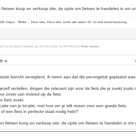
n fietsen koop en verkoop site, de optie om fietsen te handelen is om o
5 Cmpct - Whike - Flevo bike, Flevo trike, beide alle wielen 20" en knik-kantel besturing,
ericht is het laatst bewerkt op 18-Feb-2026, 01:39 PM door
Peter Janse
.)
f:
atste bericht verwijderd, ik neem aan dat die perongeluk geplaatst was
ezelf vertellen, dingen die relevant zijn voor de fiets die je zoekt zoals
or zover van invloed op de fiets.
e fiets zoekt.
atie van je locatie, met hoe ver je wilt reizen voor een goede fiets.
 of een fiets in perfecte staat nodig hebt?
en fietsen koop en verkoop site, de optie om fietsen te handelen is om