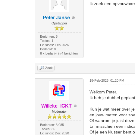
Ik zoek een opvouwbare
Peter Janse
Opstapper
Berichten: 5
Topics: 1
Lid sinds: Feb 2026
Bedankt: 0
8 x bedankt in 4 berichten
Zoek
18-Feb-2026, 01:20 PM
Welkom Peter.
Ik heb je dubbel geplaa
Willeke_IGKT
Kun je wat meer over jeze
Moderator
en jouw maten voor zove
Of waarom je juist deze 
Berichten: 3.085
En misschien een indicat
Topics: 86
Of je een klusser bent o
Lid sinds: Dec 2020