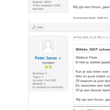
Bedankt: 46013
4758 x bedankt in 2040
Wij zijn een forum, gee
berichten
Voornaamste fietsen: B4M 041 - M
Zoek
18-Feb-2026, 01:31 PM
(Dit b
Willeke_IGKT schree
Welkom Peter.
Peter Janse
Ik heb je dubbel gepla
Opstapper
Kun je wat meer over j
Berichten: 5
fiets en jouw maten vo
Topics: 1
Lid sinds: Feb 2026
Of waarom je juist dez
Bedankt: 0
En misschien een indic
8 x bedankt in 4 berichten
Of je een klusser bent
Wij zijn een forum, ge