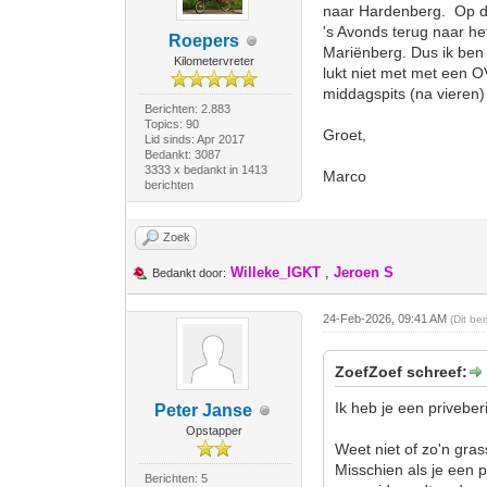
naar Hardenberg. Op de
's Avonds terug naar he
Roepers
Mariënberg. Dus ik ben
Kilometervreter
lukt niet met met een OV
middagspits (na vieren) 
Berichten: 2.883
Topics: 90
Groet,
Lid sinds: Apr 2017
Bedankt: 3087
3333 x bedankt in 1413
Marco
berichten
Zoek
Willeke_IGKT
,
Jeroen S
Bedankt door:
24-Feb-2026, 09:41 AM
(Dit be
ZoefZoef schreef:
Ik heb je een privebe
Peter Janse
Opstapper
Weet niet of zo'n gra
Misschien als je een 
Berichten: 5