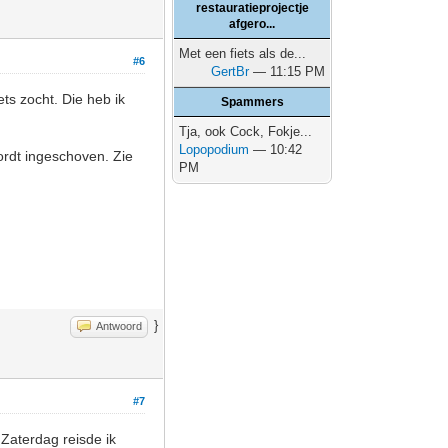
restauratieprojectje
afgero...
Met een fiets als de...
#6
GertBr
— 11:15 PM
ts zocht. Die heb ik
Spammers
Tja, ook Cock, Fokje...
Lopopodium
— 10:42
ordt ingeschoven. Zie
PM
}
Antwoord
#7
Zaterdag reisde ik