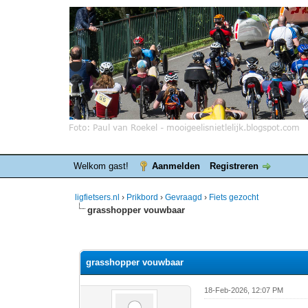
Welkom gast!
Aanmelden
Registreren
ligfietsers.nl
›
Prikbord
›
Gevraagd
›
Fiets gezocht
grasshopper vouwbaar
0 stemmen - gemiddelde waardering is 0
1
2
3
4
5
grasshopper vouwbaar
18-Feb-2026, 12:07 PM