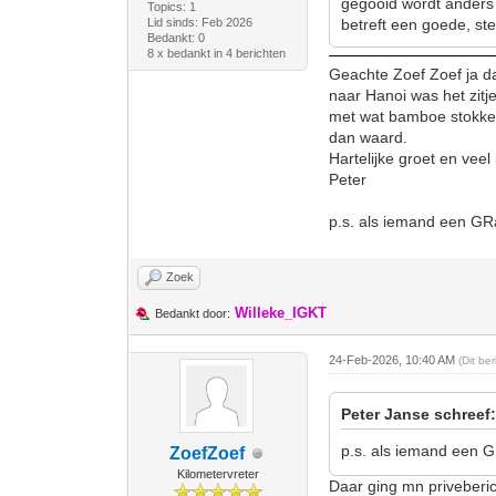
gegooid wordt anders 
Topics: 1
Lid sinds: Feb 2026
betreft een goede, s
Bedankt: 0
8 x bedankt in 4 berichten
Geachte Zoef Zoef ja dat
naar Hanoi was het zitj
met wat bamboe stokken 
dan waard.
Hartelijke groet en vee
Peter
p.s. als iemand een GR
Zoek
Willeke_IGKT
Bedankt door:
24-Feb-2026, 10:40 AM
(Dit be
Peter Janse schreef
p.s. als iemand een 
ZoefZoef
Kilometervreter
Daar ging mn priveberi