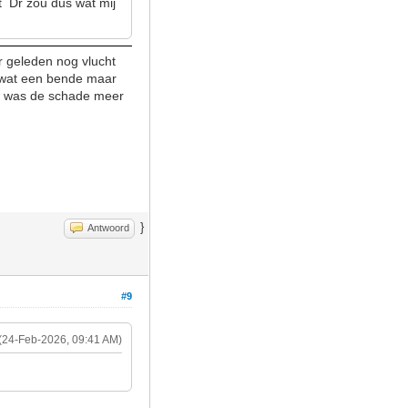
t Dr zou dus wat mij
ar geleden nog vlucht
l wat een bende maar
et was de schade meer
}
Antwoord
#9
(24-Feb-2026, 09:41 AM)