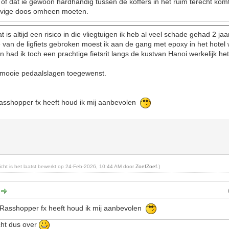
of dat ie gewoon hardhandig tussen de koffers in het ruim terecht kom
tevige doos omheen moeten.
 is altijd een risico in die vliegtuigen ik heb al veel schade gehad 2 ja
e van de ligfiets gebroken moest ik aan de gang met epoxy in het hote
had ik toch een prachtige fietsrit langs de kustvan Hanoi werkelijk h
l mooie pedaalslagen toegewenst.
asshopper fx heeft houd ik mij aanbevolen
richt is het laatst bewerkt op 24-Feb-2026, 10:44 AM door
ZoefZoef
.)
:
GRasshopper fx heeft houd ik mij aanbevolen
cht dus over