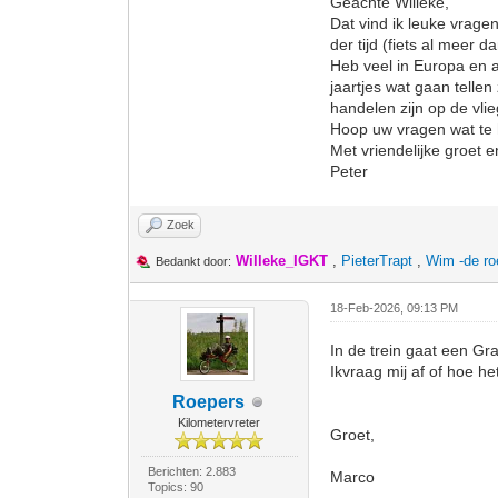
Geachte Willeke,
Dat vind ik leuke vrage
der tijd (fiets al meer 
Heb veel in Europa en a
jaartjes wat gaan tellen
handelen zijn op de vl
Hoop uw vragen wat te
Met vriendelijke groet 
Peter
Zoek
Willeke_IGKT
,
PieterTrapt
,
Wim -de ro
Bedankt door:
18-Feb-2026, 09:13 PM
In de trein gaat een Gr
Ikvraag mij af of hoe h
Roepers
Kilometervreter
Groet,
Berichten: 2.883
Marco
Topics: 90