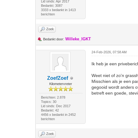
Lid sinds: Apr 2017
Bedankt: 3087
3333 x bedankt in 1413
berichten
Zoek
Willeke_IGKT
Bedankt door:
24-Feb-2026, 07:58 AM
Ik heb je een priveberi
Weet niet of zo'n grass
ZoefZoef
Misschien als je een pa
Kilometervreter
gegooid wordt anders of
betreft een goede, ste
Berichten: 2.878
Topics: 30
Lid sinds: Dec 2017
Bedankt: 42
4456 x bedankt in 2452
berichten
Zoek