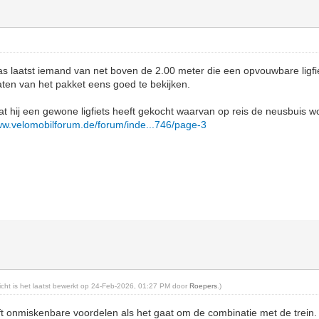
 laatst iemand van net boven de 2.00 meter die een opvouwbare ligfie
ten van het pakket eens goed te bekijken.
at hij een gewone ligfiets heeft gekocht waarvan op reis de neusbuis w
ww.velomobilforum.de/forum/inde...746/page-3
richt is het laatst bewerkt op 24-Feb-2026, 01:27 PM door
Roepers
.)
t onmiskenbare voordelen als het gaat om de combinatie met de trein. 