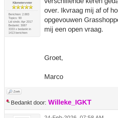
verschillende keren ged
Kilometervreter
over. Ikvraag mij af of h
Berichten: 2.883
opgevouwen Grasshopper 
Topics: 90
Lid sinds: Apr 2017
Bedankt: 3087
mij een open vraag.
3333 x bedankt in
1413 berichten
Groet,
Marco
Zoek
Willeke_IGKT
Bedankt door:
24-Feb-2026, 07:58 AM