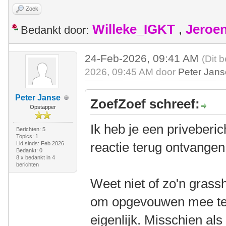
Zoek
Willeke_IGKT
,
Jeroe
Bedankt door:
24-Feb-2026, 09:41 AM
(Dit 
2026, 09:45 AM door
Peter Jan
Peter Janse
ZoefZoef schreef:
Opstapper
Ik heb je een priveberi
Berichten: 5
Topics: 1
reactie terug ontvangen
Lid sinds: Feb 2026
Bedankt: 0
8 x bedankt in 4
berichten
Weet niet of zo'n grassh
om opgevouwen mee te 
eigenlijk. Misschien al