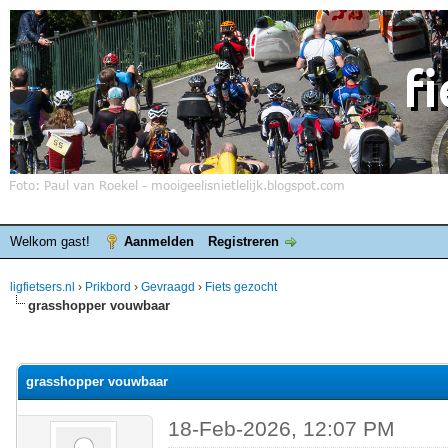
Welkom gast!
Aanmelden
Registreren
ligfietsers.nl
›
Prikbord
›
Gevraagd
›
Fiets gezocht
grasshopper vouwbaar
elde waardering is 0
grasshopper vouwbaar
18-Feb-2026, 12:07 PM