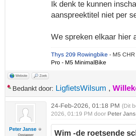
Ik denk te kunnen inscha
aanspreektitel niet per s
We spreken elkaar hier aa
Thys 209 Rowingbike
- M5 CHR
Pro - M5 MinimalBike
Website
Zoek
LigfietsWilsum
,
Wille
Bedankt door:
24-Feb-2026, 01:18 PM
(Dit 
2026, 01:19 PM door
Peter Jan
Peter Janse
Wim -de roetsende sc
Opstapper