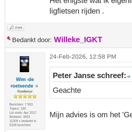
Het enigste wat ik eigenl
ligfietsen rijden .
Zoek
Willeke_IGKT
Bedankt door:
24-Feb-2026, 12:58 PM
Peter Janse schreef:
Wim -de
roetsende
Geachte
Roeifietser
Berichten: 7.593
Topics: 190
Mijn advies is om het 'G
Lid sinds: Apr 2017
Bedankt: 3653
11209 x bedankt in
5339 berichten