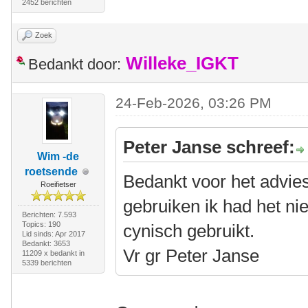
2452 berichten
Zoek
Willeke_IGKT
Bedankt door:
24-Feb-2026, 03:26 PM
Peter Janse schreef:
Wim -de
roetsende
Bedankt voor het advies 
Roeifietser
gebruiken ik had het nie
Berichten: 7.593
Topics: 190
cynisch gebruikt.
Lid sinds: Apr 2017
Bedankt: 3653
Vr gr Peter Janse
11209 x bedankt in
5339 berichten