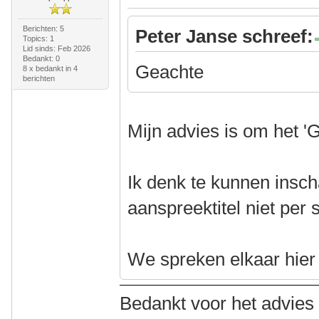
Berichten: 5
Peter Janse schreef:
Topics: 1
Lid sinds: Feb 2026
Bedankt: 0
Geachte
8 x bedankt in 4
berichten
Mijn advies is om het '
Ik denk te kunnen insch
aanspreektitel niet per 
We spreken elkaar hier a
Bedankt voor het advies i