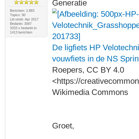
Generatie
Berichten: 2.883
Topics: 90
Lid sinds: Apr 2017
Bedankt: 3087
3333 x bedankt in
1413 berichten
De ligfiets HP Velotechn
vouwfiets in de NS Spri
Roepers, CC BY 4.0
<https://creativecommons
Wikimedia Commons
Groet,