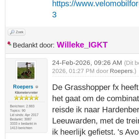
https://www.velomobilfo
3
Zoek
Willeke_IGKT
Bedankt door:
24-Feb-2026, 09:26 AM
(Dit 
2026, 01:27 PM door
Roepers
.)
De Grasshopper fx heeft
Roepers
Kilometervreter
het gaat om de combinati
Berichten: 2.883
reisde ik naar Hardenb
Topics: 90
Lid sinds: Apr 2017
Leeuwarden, met de tre
Bedankt: 3087
3333 x bedankt in
1413 berichten
ik heerlijk gefietst. 's A