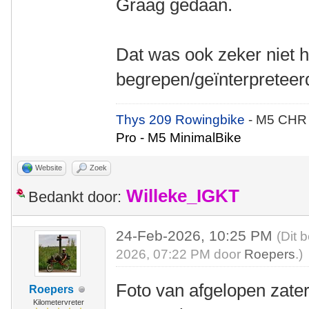
Graag gedaan.
Dat was ook zeker niet h
begrepen/geïnterpreteer
Thys 209 Rowingbike
- M5 CHR
Pro - M5 MinimalBike
Website
Zoek
Willeke_IGKT
Bedankt door:
24-Feb-2026, 10:25 PM
(Dit 
2026, 07:22 PM door
Roepers
.)
Foto van afgelopen zate
Roepers
Kilometervreter