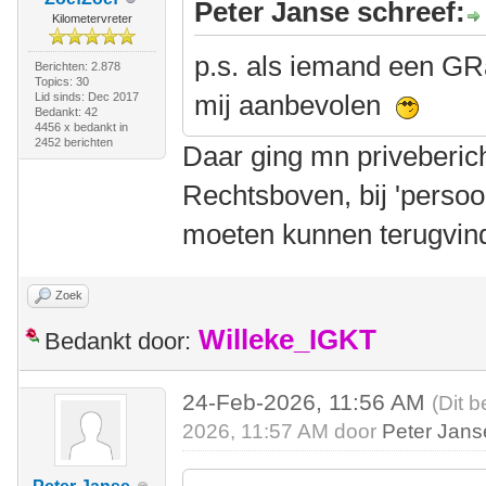
Peter Janse schreef:
Kilometervreter
p.s. als iemand een GR
Berichten: 2.878
Topics: 30
mij aanbevolen
Lid sinds: Dec 2017
Bedankt: 42
4456 x bedankt in
2452 berichten
Daar ging mn priveberic
Rechtsboven, bij 'persoon
moeten kunnen terugvin
Zoek
Willeke_IGKT
Bedankt door:
24-Feb-2026, 11:56 AM
(Dit b
2026, 11:57 AM door
Peter Jans