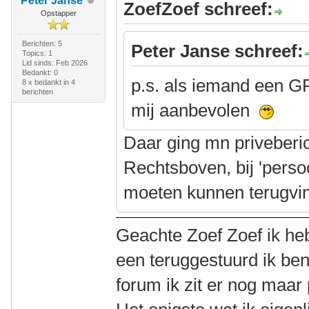
Peter Janse
ZoefZoef schreef:
Opstapper
Berichten: 5
Peter Janse schreef:
Topics: 1
Lid sinds: Feb 2026
Bedankt: 0
p.s. als iemand een G
8 x bedankt in 4
berichten
mij aanbevolen
Daar ging mn priveberi
Rechtsboven, bij 'persoo
moeten kunnen terugvi
Geachte Zoef Zoef ik heb
een teruggestuurd ik ben
forum ik zit er nog maar 