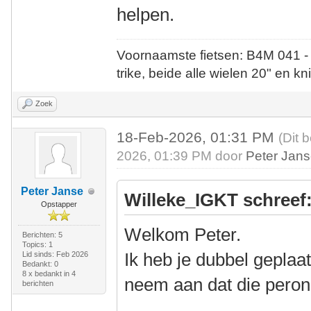
helpen.
Voornaamste fietsen: B4M 041 -
trike, beide alle wielen 20" en kn
Zoek
18-Feb-2026, 01:31 PM
(Dit 
2026, 01:39 PM door
Peter Jan
Peter Janse
Willeke_IGKT schreef
Opstapper
Welkom Peter.
Berichten: 5
Topics: 1
Ik heb je dubbel geplaat
Lid sinds: Feb 2026
Bedankt: 0
8 x bedankt in 4
neem aan dat die peron
berichten