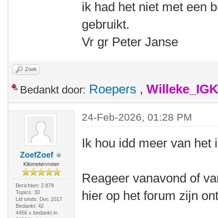
ik had het niet met een b
gebruikt.
Vr gr Peter Janse
Zoek
Roepers
,
Willeke_IG
Bedankt door:
24-Feb-2026, 01:28 PM
Ik hou idd meer van het 
ZoefZoef
Kilometervreter
Reageer vanavond of van
Berichten: 2.878
hier op het forum zijn o
Topics: 30
Lid sinds: Dec 2017
Bedankt: 42
4456 x bedankt in