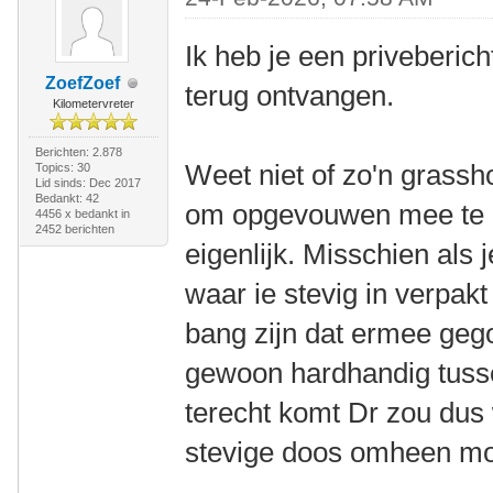
Ik heb je een priveberic
ZoefZoef
terug ontvangen.
Kilometervreter
Berichten: 2.878
Weet niet of zo'n grassho
Topics: 30
Lid sinds: Dec 2017
Bedankt: 42
om opgevouwen mee te n
4456 x bedankt in
2452 berichten
eigenlijk. Misschien als
waar ie stevig in verpak
bang zijn dat ermee gego
gewoon hardhandig tusse
terecht komt Dr zou dus 
stevige doos omheen mo