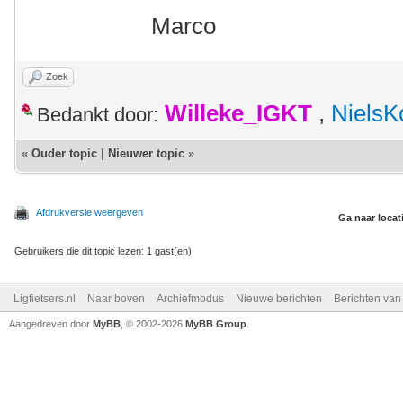
Marco
Zoek
Willeke_IGKT
,
NielsK
Bedankt door:
«
Ouder topic
|
Nieuwer topic
»
Afdrukversie weergeven
Ga naar locat
Gebruikers die dit topic lezen: 1 gast(en)
Ligfietsers.nl
Naar boven
Archiefmodus
Nieuwe berichten
Berichten va
Aangedreven door
MyBB
, © 2002-2026
MyBB Group
.