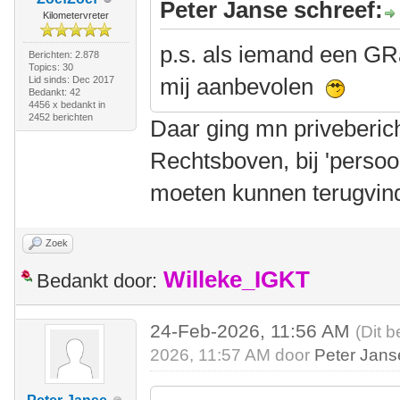
Peter Janse schreef:
Kilometervreter
p.s. als iemand een GR
Berichten: 2.878
Topics: 30
mij aanbevolen
Lid sinds: Dec 2017
Bedankt: 42
4456 x bedankt in
2452 berichten
Daar ging mn priveberic
Rechtsboven, bij 'persoon
moeten kunnen terugvin
Zoek
Willeke_IGKT
Bedankt door:
24-Feb-2026, 11:56 AM
(Dit b
2026, 11:57 AM door
Peter Jans