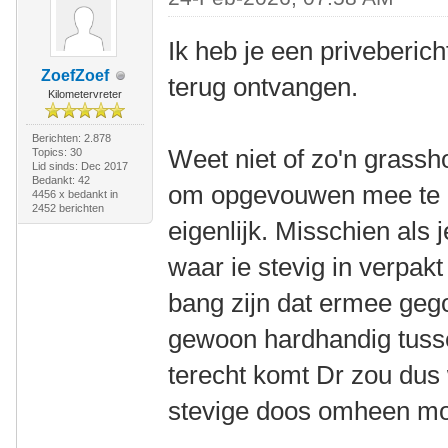
Ik heb je een priveberic
ZoefZoef
terug ontvangen.
Kilometervreter
Berichten: 2.878
Weet niet of zo'n grassho
Topics: 30
Lid sinds: Dec 2017
Bedankt: 42
om opgevouwen mee te n
4456 x bedankt in
2452 berichten
eigenlijk. Misschien als
waar ie stevig in verpak
bang zijn dat ermee gego
gewoon hardhandig tusse
terecht komt Dr zou dus 
stevige doos omheen mo