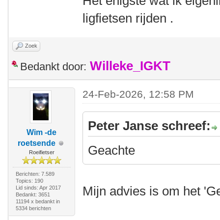
Het enigste wat ik eigenl
ligfietsen rijden .
Zoek
Willeke_IGKT
Bedankt door:
24-Feb-2026, 12:58 PM
Peter Janse schreef:
Wim -de
roetsende
Geachte
Roeifietser
Berichten: 7.589
Topics: 190
Mijn advies is om het 'G
Lid sinds: Apr 2017
Bedankt: 3651
11194 x bedankt in
5334 berichten