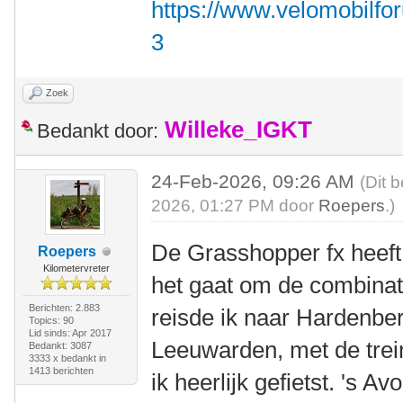
https://www.velomobilfo
3
Zoek
Willeke_IGKT
Bedankt door:
24-Feb-2026, 09:26 AM
(Dit 
2026, 01:27 PM door
Roepers
.)
De Grasshopper fx heeft
Roepers
Kilometervreter
het gaat om de combinati
Berichten: 2.883
reisde ik naar Hardenb
Topics: 90
Lid sinds: Apr 2017
Leeuwarden, met de tre
Bedankt: 3087
3333 x bedankt in
1413 berichten
ik heerlijk gefietst. 's A