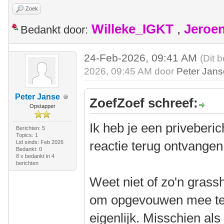
Zoek
Willeke_IGKT
,
Jeroe
Bedankt door:
24-Feb-2026, 09:41 AM
(Dit 
2026, 09:45 AM door
Peter Jan
Peter Janse
ZoefZoef schreef:
Opstapper
Ik heb je een priveberi
Berichten: 5
Topics: 1
reactie terug ontvangen
Lid sinds: Feb 2026
Bedankt: 0
8 x bedankt in 4
berichten
Weet niet of zo'n grassh
om opgevouwen mee te 
eigenlijk. Misschien al