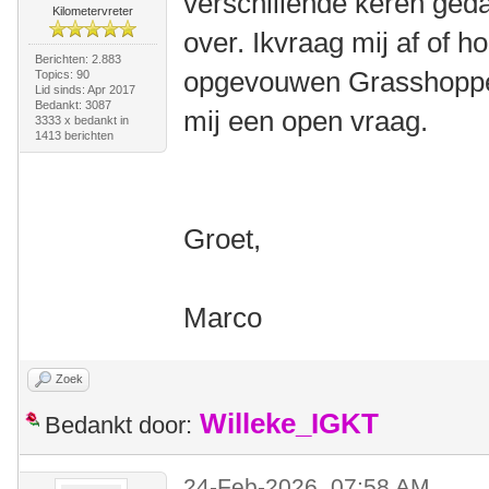
verschillende keren ged
Kilometervreter
over. Ikvraag mij af of h
Berichten: 2.883
opgevouwen Grasshopper 
Topics: 90
Lid sinds: Apr 2017
Bedankt: 3087
mij een open vraag.
3333 x bedankt in
1413 berichten
Groet,
Marco
Zoek
Willeke_IGKT
Bedankt door:
24-Feb-2026, 07:58 AM