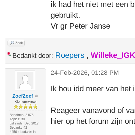
ik had het niet met een b
gebruikt.
Vr gr Peter Janse
Zoek
Roepers
,
Willeke_IG
Bedankt door:
24-Feb-2026, 01:28 PM
Ik hou idd meer van het 
ZoefZoef
Kilometervreter
Reageer vanavond of van
Berichten: 2.878
hier op het forum zijn o
Topics: 30
Lid sinds: Dec 2017
Bedankt: 42
4456 x bedankt in