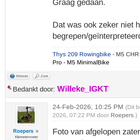
Graag gedaan.
Dat was ook zeker niet h
begrepen/geïnterpreteer
Thys 209 Rowingbike
- M5 CHR
Pro - M5 MinimalBike
Website
Zoek
Willeke_IGKT
Bedankt door:
24-Feb-2026, 10:25 PM
(Dit 
2026, 07:22 PM door
Roepers
.)
Foto van afgelopen zate
Roepers
Kilometervreter