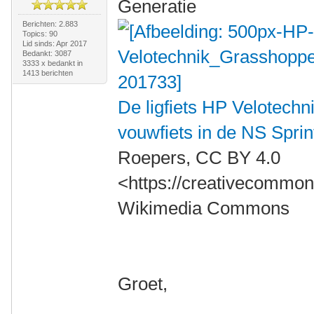
Generatie
Berichten: 2.883
Topics: 90
Lid sinds: Apr 2017
Bedankt: 3087
3333 x bedankt in
1413 berichten
De ligfiets HP Velotechn
vouwfiets in de NS Spri
Roepers, CC BY 4.0
<https://creativecommons
Wikimedia Commons
Groet,