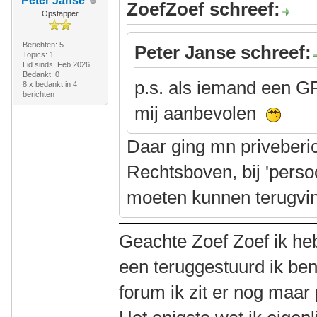
Peter Janse
ZoefZoef schreef:
Opstapper
Berichten: 5
Peter Janse schreef:
Topics: 1
Lid sinds: Feb 2026
Bedankt: 0
p.s. als iemand een G
8 x bedankt in 4
berichten
mij aanbevolen
Daar ging mn priveberi
Rechtsboven, bij 'persoo
moeten kunnen terugvi
Geachte Zoef Zoef ik heb
een teruggestuurd ik ben
forum ik zit er nog maar 