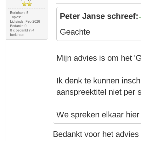
Berichten: 5
Peter Janse schreef:
Topics: 1
Lid sinds: Feb 2026
Bedankt: 0
Geachte
8 x bedankt in 4
berichten
Mijn advies is om het '
Ik denk te kunnen insch
aanspreektitel niet per 
We spreken elkaar hier a
Bedankt voor het advies i