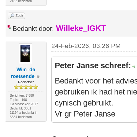
2452 berichten
Zoek
Willeke_IGKT
Bedankt door:
24-Feb-2026, 03:26 PM
Peter Janse schreef:
Wim -de
roetsende
Bedankt voor het advies 
Roeifietser
gebruiken ik had het nie
Berichten: 7.589
Topics: 190
cynisch gebruikt.
Lid sinds: Apr 2017
Bedankt: 3651
Vr gr Peter Janse
11194 x bedankt in
5334 berichten