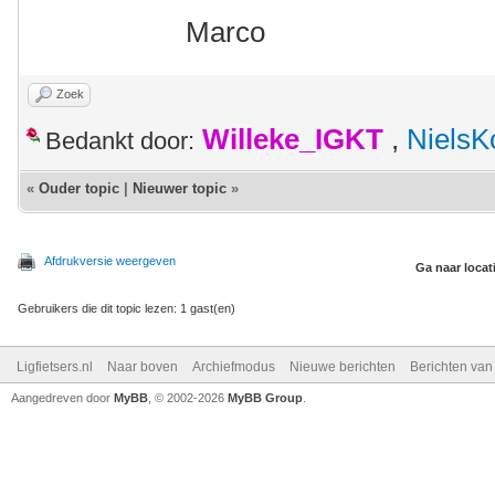
Marco
Zoek
Willeke_IGKT
,
NielsK
Bedankt door:
«
Ouder topic
|
Nieuwer topic
»
Afdrukversie weergeven
Ga naar locat
Gebruikers die dit topic lezen: 1 gast(en)
Ligfietsers.nl
Naar boven
Archiefmodus
Nieuwe berichten
Berichten va
Aangedreven door
MyBB
, © 2002-2026
MyBB Group
.