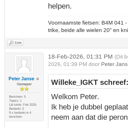
helpen.
Voornaamste fietsen: B4M 041 -
trike, beide alle wielen 20" en kn
Zoek
18-Feb-2026, 01:31 PM
(Dit 
2026, 01:39 PM door
Peter Jan
Peter Janse
Willeke_IGKT schreef
Opstapper
Welkom Peter.
Berichten: 5
Topics: 1
Ik heb je dubbel geplaat
Lid sinds: Feb 2026
Bedankt: 0
8 x bedankt in 4
neem aan dat die peron
berichten