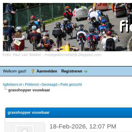
Welkom gast!
Aanmelden
Registreren
ligfietsers.nl
›
Prikbord
›
Gevraagd
›
Fiets gezocht
grasshopper vouwbaar
elde waardering is 0
grasshopper vouwbaar
18-Feb-2026, 12:07 PM