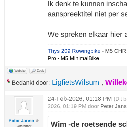
Ik denk te kunnen inscha
aanspreektitel niet per s
We spreken elkaar hier aa
Thys 209 Rowingbike
- M5 CHR
Pro - M5 MinimalBike
Website
Zoek
LigfietsWilsum
,
Wille
Bedankt door:
24-Feb-2026, 01:18 PM
(Dit 
2026, 01:19 PM door
Peter Jan
Peter Janse
Wim -de roetsende sc
Opstapper