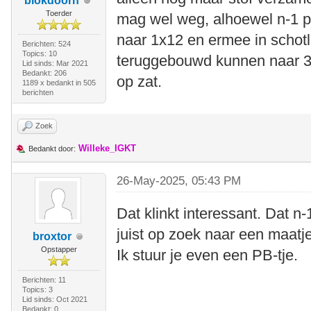
blokdoorn
Toerder
mag wel weg, alhoewel n-1 p
naar 1x12 en ermee in schotl
Berichten: 524
Topics: 10
teruggebouwd kunnen naar 3x
Lid sinds: Mar 2021
Bedankt: 206
op zat.
1189 x bedankt in 505
berichten
Zoek
Willeke_IGKT
Bedankt door:
26-May-2025, 05:43 PM
Dat klinkt interessant. Dat n-1
juist op zoek naar een maat
broxtor
Opstapper
Ik stuur je even een PB-tje.
Berichten: 11
Topics: 3
Lid sinds: Oct 2021
Bedankt: 0