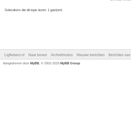
Gebruikers die dit topic lezen: 1 gast(en)
Ligfietsers.nl
Naar boven
Archiefmodus
Nieuwe berichten
Berichten va
Aangedreven door
MyBB
, © 2002-2026
MyBB Group
.