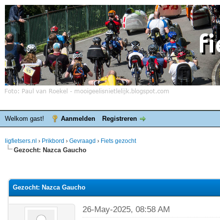
Welkom gast!
Aanmelden
Registreren
ligfietsers.nl
›
Prikbord
›
Gevraagd
›
Fiets gezocht
Gezocht: Nazca Gaucho
elde waardering is 0
Gezocht: Nazca Gaucho
26-May-2025, 08:58 AM