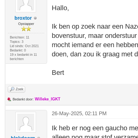
Hallo,
broxtor
Opstapper
Ik ben op zoek naar een Naz
bovenstuur, maar onderstuur
Berichten: 11
Topics: 3
mocht iemand er een hebben 
Lid sinds: Oct 2021
Bedankt: 0
doen, dan zou ik graag met d
19 x bedankt in 11
berichten
Bert
Zoek
Willeke_IGKT
Bedankt door:
26-May-2025, 02:11 PM
Ik heb er nog een gaucho met
alleen nog maar stof verzame