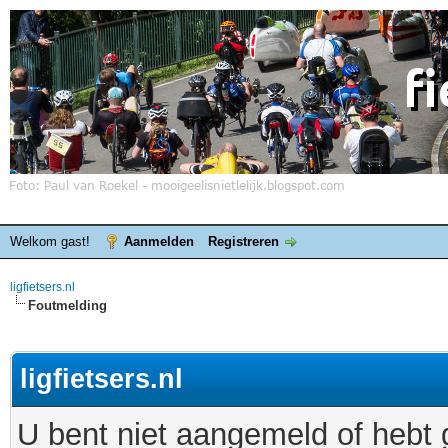
Welkom gast!
Aanmelden
Registreren
ligfietsers.nl
Foutmelding
ligfietsers.nl
U bent niet aangemeld of hebt