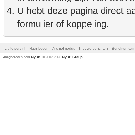
U hebt deze pagina direct a
formulier of koppeling.
Ligfietsers.nl
Naar boven
Archiefmodus
Nieuwe berichten
Berichten va
Aangedreven door
MyBB
, © 2002-2026
MyBB Group
.