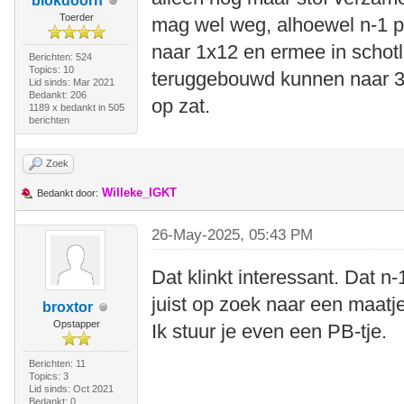
blokdoorn
Toerder
mag wel weg, alhoewel n-1 p
naar 1x12 en ermee in schotl
Berichten: 524
Topics: 10
teruggebouwd kunnen naar 3x
Lid sinds: Mar 2021
Bedankt: 206
op zat.
1189 x bedankt in 505
berichten
Zoek
Willeke_IGKT
Bedankt door:
26-May-2025, 05:43 PM
Dat klinkt interessant. Dat n-1
juist op zoek naar een maat
broxtor
Opstapper
Ik stuur je even een PB-tje.
Berichten: 11
Topics: 3
Lid sinds: Oct 2021
Bedankt: 0