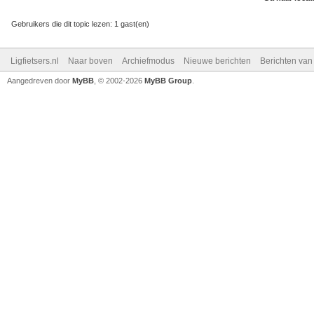
Gebruikers die dit topic lezen: 1 gast(en)
Ligfietsers.nl
Naar boven
Archiefmodus
Nieuwe berichten
Berichten va
Aangedreven door
MyBB
, © 2002-2026
MyBB Group
.