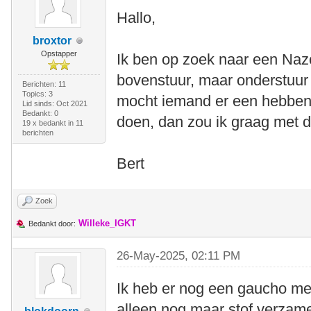
Hallo,
broxtor
Opstapper
Ik ben op zoek naar een Naz
bovenstuur, maar onderstuur
Berichten: 11
Topics: 3
mocht iemand er een hebben 
Lid sinds: Oct 2021
Bedankt: 0
doen, dan zou ik graag met d
19 x bedankt in 11
berichten
Bert
Zoek
Willeke_IGKT
Bedankt door:
26-May-2025, 02:11 PM
Ik heb er nog een gaucho met
alleen nog maar stof verzame