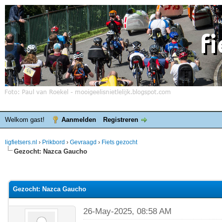
Welkom gast!
Aanmelden
Registreren
ligfietsers.nl
›
Prikbord
›
Gevraagd
›
Fiets gezocht
Gezocht: Nazca Gaucho
elde waardering is 0
Gezocht: Nazca Gaucho
26-May-2025, 08:58 AM