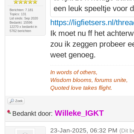
een leuk speeltje voor d
Berichten: 7.181
Topics: 131
Lid sinds: Sep 2020
https://ligfietsers.nl/thr
Bedankt: 15596
12270 x bedankt in
Ik moet nu ff het achter
5762 berichten
zou ik zeggen probeer ee
weet genoeg.
In words of others,
Wisdom blooms, forums unite,
Quoted love takes flight.
Zoek
Willeke_IGKT
Bedankt door:
23-Jan-2025, 06:32 PM
(Dit 