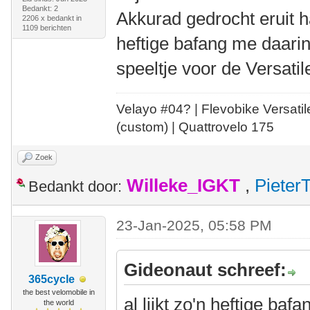
Bedankt: 2
Akkurad gedrocht eruit ha
2206 x bedankt in
1109 berichten
heftige bafang me daari
speeltje voor de Versatil
Velayo #
0
4?
| Flevobike Versati
(custom) | Quattrovelo 175
Zoek
Willeke_IGKT
,
Pieter
Bedankt door:
23-Jan-2025, 05:58 PM
Gideonaut schreef:
365cycle
the best velomobile in
al lijkt zo'n heftige ba
the world