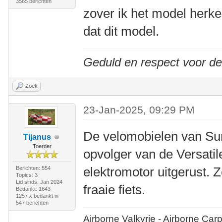
3565 berichten
zover ik het model herken
dat dit model.
Geduld en respect voor d
Zoek
23-Jan-2025, 09:29 PM
De velomobielen van Sun
Tijanus
Toerder
opvolger van de Versatil
elektromotor uitgerust. 
Berichten: 554
Topics: 3
Lid sinds: Jan 2024
fraaie fiets.
Bedankt: 1643
1257 x bedankt in
547 berichten
Airborne Valkyrie - Airborne Car