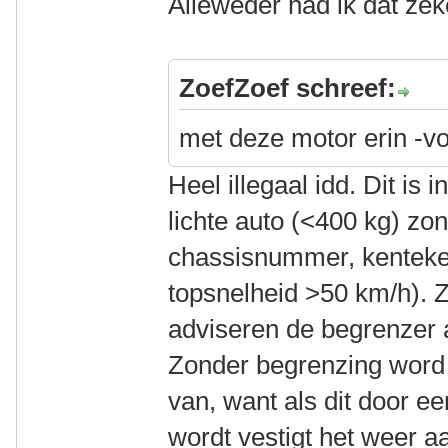
Alleweder had ik dat ze
ZoefZoef schreef:
met deze motor erin -vo
Heel illegaal idd. Dit is i
lichte auto (<400 kg) zo
chassisnummer, kenteke
topsnelheid >50 km/h). Z
adviseren de begrenzer a
Zonder begrenzing word ik
van, want als dit door e
wordt vestigt het weer a