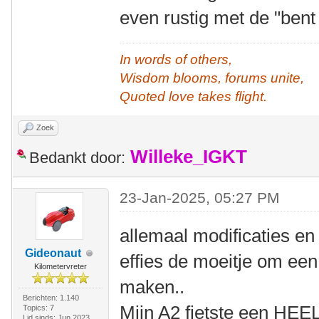
even rustig met de "bent
In words of others,
Wisdom blooms, forums unite,
Quoted love takes flight.
Zoek
Willeke_IGKT
Bedankt door:
23-Jan-2025, 05:27 PM
allemaal modificaties e
Gideonaut
effies de moeitje om een
Kilometervreter
maken..
Berichten: 1.140
Mijn A2 fietste een HEEL 
Topics: 7
Lid sinds: Jun 2023