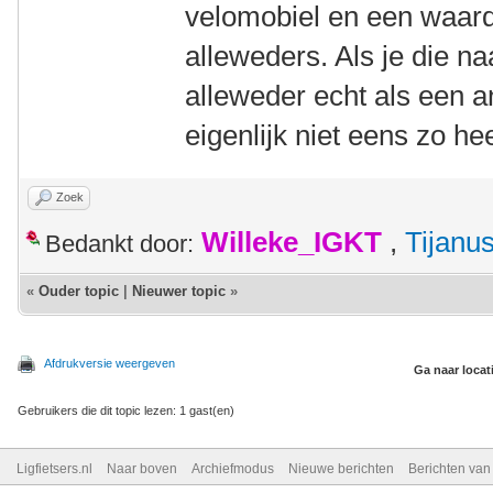
velomobiel en een waard
alleweders. Als je die na
alleweder echt als een an
eigenlijk niet eens zo hee
Zoek
Willeke_IGKT
,
Tijanu
Bedankt door:
«
Ouder topic
|
Nieuwer topic
»
Afdrukversie weergeven
Ga naar locat
Gebruikers die dit topic lezen: 1 gast(en)
Ligfietsers.nl
Naar boven
Archiefmodus
Nieuwe berichten
Berichten va