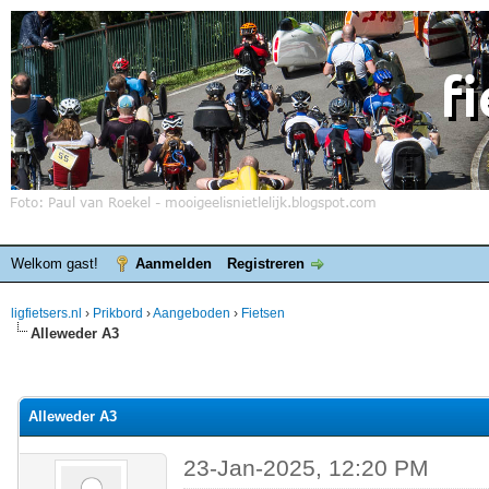
Welkom gast!
Aanmelden
Registreren
ligfietsers.nl
›
Prikbord
›
Aangeboden
›
Fietsen
Alleweder A3
elde waardering is 0
Alleweder A3
23-Jan-2025, 12:20 PM