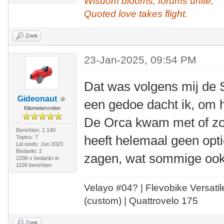
Wisdom blooms, forums unite,
Quoted love takes flight.
Zoek
23-Jan-2025, 09:54 PM
Dat was volgens mij de 
Gideonaut
een gedoe dacht ik, om 
Kilometervreter
De Orca kwam met of zon
Berichten: 1.140
heeft helemaal geen optie,
Topics: 7
Lid sinds: Jun 2023
Bedankt: 2
zagen, wat sommige ook
2206 x bedankt in
1109 berichten
Velayo #
0
4?
| Flevobike Versati
(custom) | Quattrovelo 175
Zoek