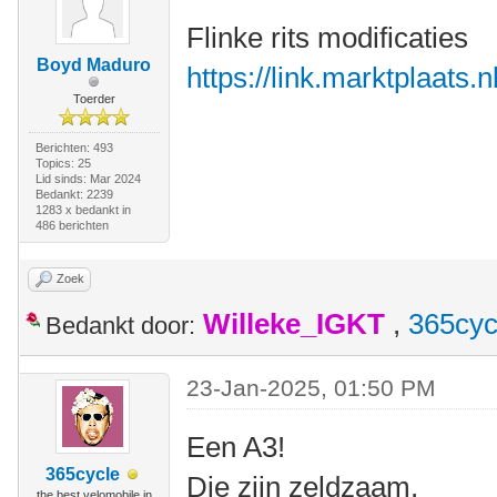
Flinke rits modificaties
Boyd Maduro
https://link.marktplaats
Toerder
Berichten: 493
Topics: 25
Lid sinds: Mar 2024
Bedankt: 2239
1283 x bedankt in
486 berichten
Zoek
Willeke_IGKT
,
365cyc
Bedankt door:
23-Jan-2025, 01:50 PM
Een A3!
365cycle
Die zijn zeldzaam.
the best velomobile in