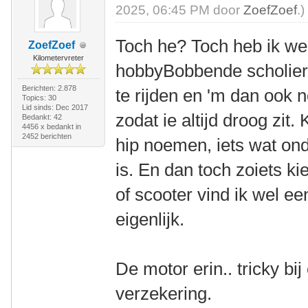
2025, 06:45 PM door
ZoefZoef
.)
Toch he? Toch heb ik we
ZoefZoef
Kilometervreter
hobbyBobbende scholier 
Berichten: 2.878
te rijden en 'm dan ook
Topics: 30
Lid sinds: Dec 2017
zodat ie altijd droog zit.
Bedankt: 42
4456 x bedankt in
2452 berichten
hip noemen, iets wat ond
is. En dan toch zoiets k
of scooter vind ik wel 
eigenlijk.
De motor erin.. tricky bi
verzekering.