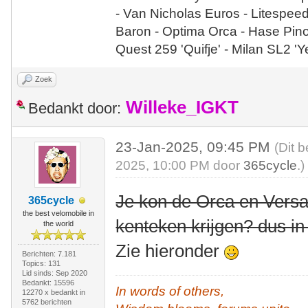
- Van Nicholas Euros - Litespee
Baron - Optima Orca - Hase Pin
Quest 259 'Quifje' - Milan SL2 '
Zoek
Willeke_IGKT
Bedankt door:
23-Jan-2025, 09:45 PM
(Dit 
2025, 10:00 PM door
365cycle
.)
Je kon de Orca en Versa
365cycle
the best velomobile in
kenteken krijgen? dus in
the world
Zie hieronder
Berichten: 7.181
Topics: 131
Lid sinds: Sep 2020
Bedankt: 15596
In words of others,
12270 x bedankt in
5762 berichten