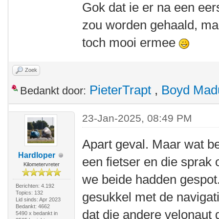
Gok dat ie er na een eers
zou worden gehaald, maa
toch mooi ermee
Zoek
PieterTrapt
,
Boyd Mad
Bedankt door:
23-Jan-2025, 08:49 PM
Apart geval. Maar wat be
Hardloper
een fietser en die sprak
Kilometervreter
we beide hadden gespot.
Berichten: 4.192
Topics: 132
gesukkel met de navigati
Lid sinds: Apr 2023
Bedankt: 4662
dat die andere velonaut
5490 x bedankt in