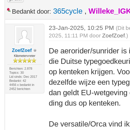
365cycle
,
Willeke_IG
Bedankt door:
23-Jan-2025, 10:25 PM
(Dit 
2025, 11:11 PM door
ZoefZoef
.)
De aerorider/sunrider is
ZoefZoef
Kilometervreter
die Duitse typegoedkeur
Berichten: 2.878
op kenteken krijgen. Voo
Topics: 30
Lid sinds: Dec 2017
dezelfde wijze een typeg
Bedankt: 42
4456 x bedankt in
2452 berichten
dan geldt EU-wetgeving e
ding dus op kenteken.
De versatile/Orca vind ik