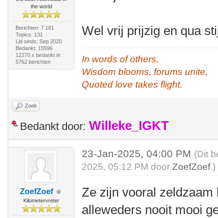
the world
Wel vrij prijzig en qua st
Berichten: 7.181
Topics: 131
Lid sinds: Sep 2020
Bedankt: 15596
12270 x bedankt in
In words of others,
5762 berichten
Wisdom blooms, forums unite,
Quoted love takes flight.
Zoek
Willeke_IGKT
Bedankt door:
23-Jan-2025, 04:00 PM
(Dit 
2025, 05:12 PM door
ZoefZoef
.)
Ze zijn vooral zeldzaam le
ZoefZoef
Kilometervreter
alleweders nooit mooi ge