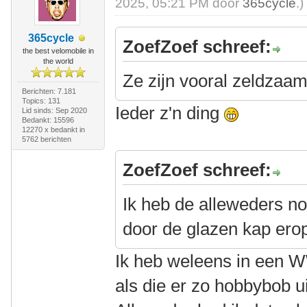
2025, 05:21 PM door
365cycle
.)
365cycle
ZoefZoef schreef:
the best velomobile in
the world
Ze zijn vooral zeldzaam l
Berichten: 7.181
Topics: 131
Ieder z'n ding
Lid sinds: Sep 2020
Bedankt: 15596
12270 x bedankt in
5762 berichten
ZoefZoef schreef:
Ik heb de alleweders no
door de glazen kap ero
Ik heb weleens in een W
als die er zo hobbybob u