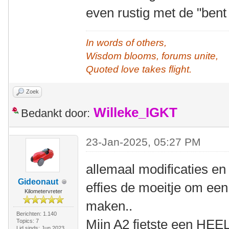
even rustig met de "bent
In words of others,
Wisdom blooms, forums unite,
Quoted love takes flight.
Zoek
Willeke_IGKT
Bedankt door:
23-Jan-2025, 05:27 PM
allemaal modificaties e
Gideonaut
effies de moeitje om een
Kilometervreter
maken..
Berichten: 1.140
Mijn A2 fietste een HEEL 
Topics: 7
Lid sinds: Jun 2023