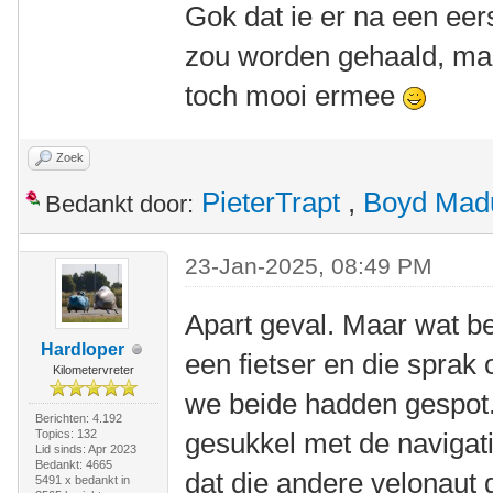
Gok dat ie er na een eers
zou worden gehaald, maa
toch mooi ermee
Zoek
PieterTrapt
,
Boyd Mad
Bedankt door:
23-Jan-2025, 08:49 PM
Apart geval. Maar wat be
Hardloper
een fietser en die sprak
Kilometervreter
we beide hadden gespot.
Berichten: 4.192
Topics: 132
gesukkel met de navigati
Lid sinds: Apr 2023
Bedankt: 4665
dat die andere velonaut
5491 x bedankt in