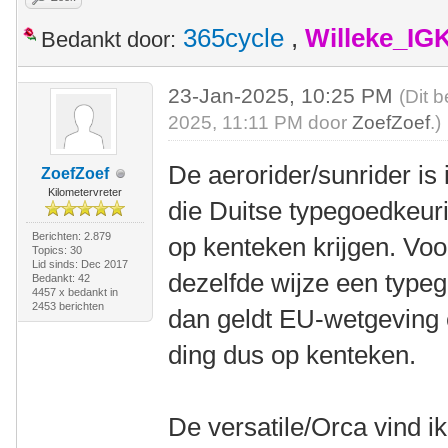
365cycle
,
Willeke_IG
Bedankt door:
23-Jan-2025, 10:25 PM
(Dit 
2025, 11:11 PM door
ZoefZoef
.)
De aerorider/sunrider is
ZoefZoef
Kilometervreter
die Duitse typegoedkeur
Berichten: 2.879
op kenteken krijgen. Voo
Topics: 30
Lid sinds: Dec 2017
dezelfde wijze een typeg
Bedankt: 42
4457 x bedankt in
2453 berichten
dan geldt EU-wetgeving e
ding dus op kenteken.
De versatile/Orca vind ik