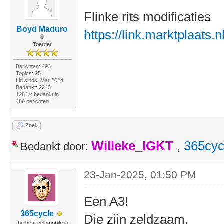
Flinke rits modificaties
Boyd Maduro
https://link.marktplaats
Toerder
Berichten: 493
Topics: 25
Lid sinds: Mar 2024
Bedankt: 2243
1284 x bedankt in
486 berichten
Zoek
Willeke_IGKT
,
365cyc
Bedankt door:
23-Jan-2025, 01:50 PM
Een A3!
365cycle
Die zijn zeldzaam.
the best velomobile in