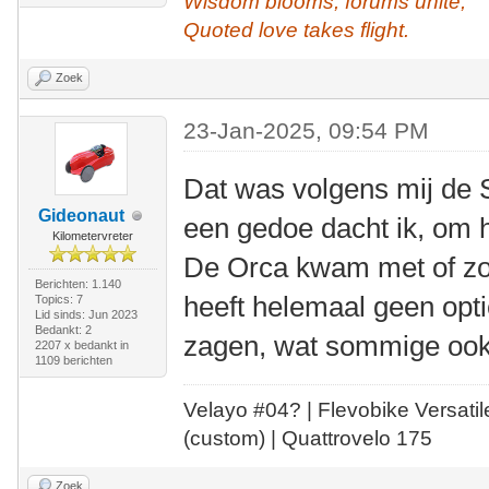
Wisdom blooms, forums unite,
Quoted love takes flight.
Zoek
23-Jan-2025, 09:54 PM
Dat was volgens mij de 
Gideonaut
een gedoe dacht ik, om 
Kilometervreter
De Orca kwam met of zon
Berichten: 1.140
heeft helemaal geen optie,
Topics: 7
Lid sinds: Jun 2023
Bedankt: 2
zagen, wat sommige ook
2207 x bedankt in
1109 berichten
Velayo #
0
4?
| Flevobike Versati
(custom) | Quattrovelo 175
Zoek