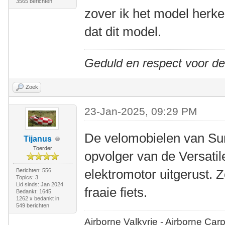
3565 berichten
zover ik het model herken
dat dit model.
Geduld en respect voor d
Zoek
23-Jan-2025, 09:29 PM
De velomobielen van Sun
Tijanus
Toerder
opvolger van de Versatil
elektromotor uitgerust. 
Berichten: 556
Topics: 3
Lid sinds: Jan 2024
fraaie fiets.
Bedankt: 1645
1262 x bedankt in
549 berichten
Airborne Valkyrie - Airborne Car