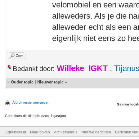
velomobiel en een waard
alleweders. Als je die na
alleweder echt als een an
eigenlijk niet eens zo hee
Zoek
Willeke_IGKT
,
Tijanu
Bedankt door:
«
Ouder topic
|
Nieuwer topic
»
Afdrukversie weergeven
Ga naar locat
Gebruikers die dit topic lezen: 1 gast(en)
Ligfietsers.nl
Naar boven
Archiefmodus
Nieuwe berichten
Berichten va