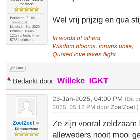
the world
Wel vrij prijzig en qua st
Berichten: 7.188
Topics: 131
Lid sinds: Sep 2020
Bedankt: 15605
12277 x bedankt in
In words of others,
5765 berichten
Wisdom blooms, forums unite,
Quoted love takes flight.
Zoek
Willeke_IGKT
Bedankt door:
23-Jan-2025, 04:00 PM
(Dit 
2025, 05:12 PM door
ZoefZoef
.)
Ze zijn vooral zeldzaam le
ZoefZoef
Kilometervreter
alleweders nooit mooi ge