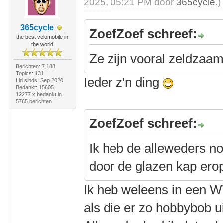
2025, 05:21 PM door
365cycle
.)
365cycle
ZoefZoef schreef:
the best velomobile in
the world
Ze zijn vooral zeldzaam l
Berichten: 7.188
Topics: 131
Ieder z'n ding
Lid sinds: Sep 2020
Bedankt: 15605
12277 x bedankt in
5765 berichten
ZoefZoef schreef:
Ik heb de alleweders no
door de glazen kap ero
Ik heb weleens in een W
als die er zo hobbybob u