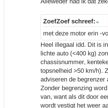
Alleweder had ik dat ze
ZoefZoef schreef:
met deze motor erin -vo
Heel illegaal idd. Dit is i
lichte auto (<400 kg) zo
chassisnummer, kenteke
topsnelheid >50 km/h). Z
adviseren de begrenzer a
Zonder begrenzing word ik
van, want als dit door e
wordt vestigt het weer a