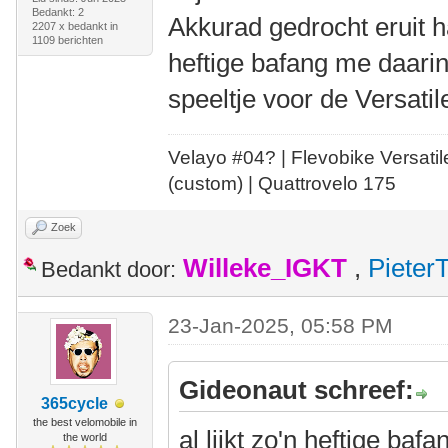
Bedankt: 2
Akkurad gedrocht eruit ha
2207 x bedankt in
1109 berichten
heftige bafang me daari
speeltje voor de Versatil
Velayo #
0
4?
| Flevobike Versati
(custom) | Quattrovelo 175
Zoek
Willeke_IGKT
,
Pieter
Bedankt door:
23-Jan-2025, 05:58 PM
Gideonaut schreef:
365cycle
the best velomobile in
al lijkt zo'n heftige ba
the world