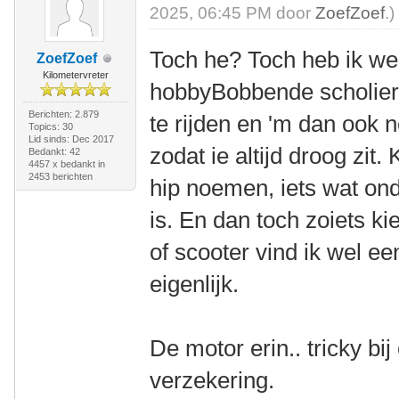
2025, 06:45 PM door
ZoefZoef
.)
Toch he? Toch heb ik we
ZoefZoef
Kilometervreter
hobbyBobbende scholier 
Berichten: 2.879
te rijden en 'm dan ook
Topics: 30
Lid sinds: Dec 2017
zodat ie altijd droog zit.
Bedankt: 42
4457 x bedankt in
2453 berichten
hip noemen, iets wat ond
is. En dan toch zoiets k
of scooter vind ik wel 
eigenlijk.
De motor erin.. tricky bi
verzekering.