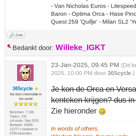
- Van Nicholas Euros - Litespee
Baron - Optima Orca - Hase Pin
Quest 259 'Quifje' - Milan SL2 '
Zoek
Willeke_IGKT
Bedankt door:
23-Jan-2025, 09:45 PM
(Dit 
2025, 10:00 PM door
365cycle
.)
Je kon de Orca en Versa
365cycle
the best velomobile in
kenteken krijgen? dus in
the world
Zie hieronder
Berichten: 7.188
Topics: 131
Lid sinds: Sep 2020
Bedankt: 15605
In words of others,
12277 x bedankt in
5765 berichten