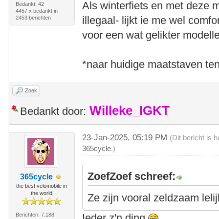
Als winterfiets en met deze m
Bedankt: 42
4457 x bedankt in
illegaal- lijkt ie me wel comf
2453 berichten
voor een wat gelikter modelle
*naar huidige maatstaven te
Zoek
Willeke_IGKT
Bedankt door:
23-Jan-2025, 05:19 PM
(Dit bericht is
365cycle
.)
ZoefZoef schreef:
365cycle
the best velomobile in
the world
Ze zijn vooral zeldzaam lelij
Berichten: 7.188
Ieder z'n ding