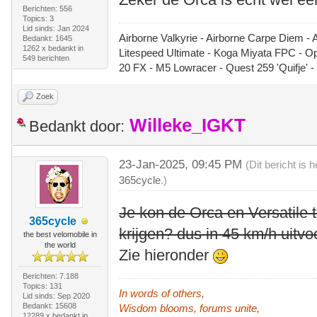
Berichten: 556
Topics: 3
Lid sinds: Jan 2024
Airborne Valkyrie - Airborne Carpe Diem - 
Bedankt: 1645
1262 x bedankt in
Litespeed Ultimate - Koga Miyata FPC - 
549 berichten
20 FX - M5 Lowracer - Quest 259 'Quifje' 
Zoek
Willeke_IGKT
Bedankt door:
23-Jan-2025, 09:45 PM
(Dit bericht is
365cycle
.)
Je kon de Orca en Versatile
365cycle
krijgen? dus in 45 km/h uitvo
the best velomobile in
the world
Zie hieronder
Berichten: 7.188
Topics: 131
In words of others,
Lid sinds: Sep 2020
Bedankt: 15608
Wisdom blooms, forums unite,
12289 x bedankt in