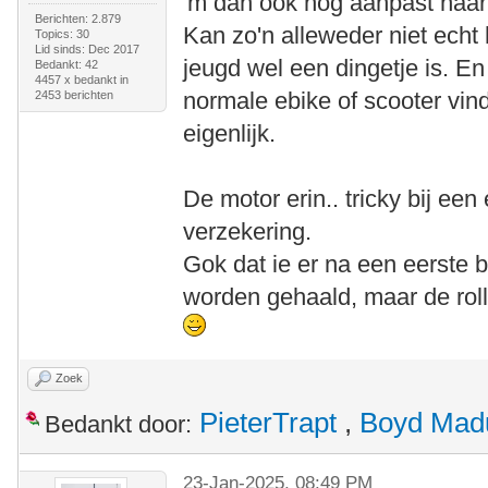
'm dan ook nog aanpast naar 
Berichten: 2.879
Kan zo'n alleweder niet echt
Topics: 30
Lid sinds: Dec 2017
jeugd wel een dingetje is. E
Bedankt: 42
4457 x bedankt in
normale ebike of scooter vi
2453 berichten
eigenlijk.
De motor erin.. tricky bij een
verzekering.
Gok dat ie er na een eerste b
worden gehaald, maar de rol
Zoek
PieterTrapt
,
Boyd Mad
Bedankt door:
23-Jan-2025, 08:49 PM