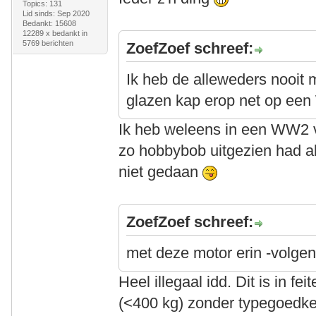
Topics: 131
Lid sinds: Sep 2020
Bedankt: 15608
12289 x bedankt in
5769 berichten
ZoefZoef schreef:
Ik heb de alleweders nooit 
glazen kap erop net op een
Ik heb weleens in een WW2 vl
zo hobbybob uitgezien had al
niet gedaan
ZoefZoef schreef:
met deze motor erin -volgen
Heel illegaal idd. Dit is in fe
(<400 kg) zonder typegoedk