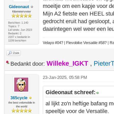
moeitje om een kapje voor de
Gideonaut
Kilometervreter
Mijn A2 fietste een HEEL stuk
gedrocht eruit had gesloopt, a
Berichten: 1.140
Topics: 7
daarintegen wel weer een leuk
Lid sinds: Jun 2023
Bedankt: 2
2207 x bedankt in
1109 berichten
Velayo #
0
4?
| Flevobike Versatile #58?
| Ra
Zoek
Willeke_IGKT
,
Pieter
Bedankt door:
23-Jan-2025, 05:58 PM
Gideonaut schreef:
365cycle
al lijkt zo'n heftige bafang
the best velomobile in
the world
speeltje voor de Versatile.