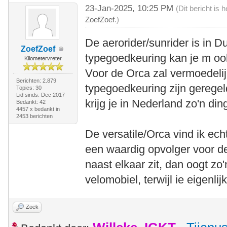
23-Jan-2025, 10:25 PM
(Dit bericht is
ZoefZoef
.)
De aerorider/sunrider is in D
ZoefZoef
typegoedkeuring kan je m ook
Kilometervreter
Voor de Orca zal vermoedelij
Berichten: 2.879
typegoedkeuring zijn gerege
Topics: 30
Lid sinds: Dec 2017
krijg je in Nederland zo'n di
Bedankt: 42
4457 x bedankt in
2453 berichten
De versatile/Orca vind ik ech
een waardig opvolger voor de 
naast elkaar zit, dan oogt zo
velomobiel, terwijl ie eigenlij
Zoek