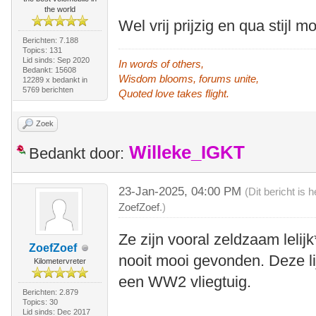
the world
Wel vrij prijzig en qua stijl m
Berichten: 7.188
Topics: 131
Lid sinds: Sep 2020
In words of others,
Bedankt: 15608
Wisdom blooms, forums unite,
12289 x bedankt in
5769 berichten
Quoted love takes flight.
Zoek
Willeke_IGKT
Bedankt door:
23-Jan-2025, 04:00 PM
(Dit bericht is
ZoefZoef
.)
Ze zijn vooral zeldzaam lelijk
ZoefZoef
nooit mooi gevonden. Deze li
Kilometervreter
een WW2 vliegtuig.
Berichten: 2.879
Topics: 30
Lid sinds: Dec 2017