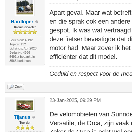
Apart geval. Maar wat betreft
en die sprak ook een andere
Hardloper
Kilometervreter
gespot. Ik was wat vertraagd
deze fietser bevestigde dat 
Berichten: 4.192
Topics: 132
motor had. Maar zover ik het 
Lid sinds: Apr 2023
Bedankt: 4666
efficiënter dat dit model.
5491 x bedankt in
3565 berichten
Geduld en respect voor de me
Zoek
23-Jan-2025, 09:29 PM
De velomobielen van Sunride
Tijanus
Versatile, de Orca, zijn vaak
Toerder
Zeker de Orca is echt wel een 