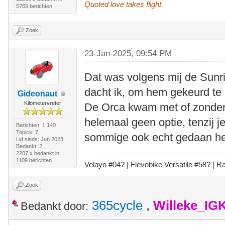
Quoted love takes flight.
5769 berichten
Zoek
23-Jan-2025, 09:54 PM
Dat was volgens mij de Sunr
dacht ik, om hem gekeurd te 
Gideonaut
Kilometervreter
De Orca kwam met of zonder 2
helemaal geen optie, tenzij je
Berichten: 1.140
Topics: 7
sommige ook echt gedaan h
Lid sinds: Jun 2023
Bedankt: 2
2207 x bedankt in
1109 berichten
Velayo #
0
4?
| Flevobike Versatile #58?
| Ra
Zoek
365cycle
,
Willeke_IG
Bedankt door: