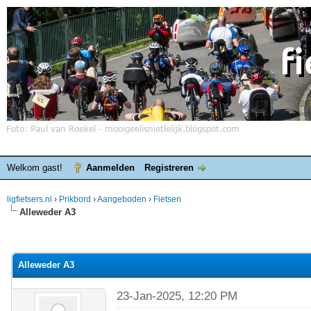
Welkom gast!
Aanmelden
Registreren
ligfietsers.nl
›
Prikbord
›
Aangeboden
›
Fietsen
Alleweder A3
elde waardering is 0
Alleweder A3
23-Jan-2025, 12:20 PM