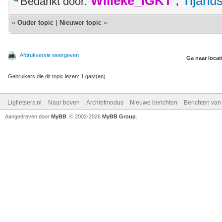
Willeke_IGKT
,
Tijanu
Bedankt door:
«
Ouder topic
|
Nieuwer topic
»
Afdrukversie weergeven
Ga naar locat
Gebruikers die dit topic lezen: 1 gast(en)
Ligfietsers.nl
Naar boven
Archiefmodus
Nieuwe berichten
Berichten va
Aangedreven door
MyBB
, © 2002-2026
MyBB Group
.