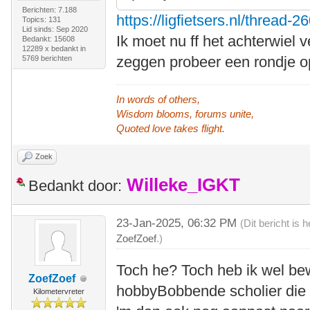
Berichten: 7.188
https://ligfietsers.nl/thread-2
Topics: 131
Lid sinds: Sep 2020
Ik moet nu ff het achterwiel
Bedankt: 15608
12289 x bedankt in
zeggen probeer een rondje o
5769 berichten
In words of others,
Wisdom blooms, forums unite,
Quoted love takes flight.
Zoek
Willeke_IGKT
Bedankt door:
23-Jan-2025, 06:32 PM
(Dit bericht is
ZoefZoef
.)
Toch he? Toch heb ik wel be
ZoefZoef
hobbyBobbende scholier die e
Kilometervreter