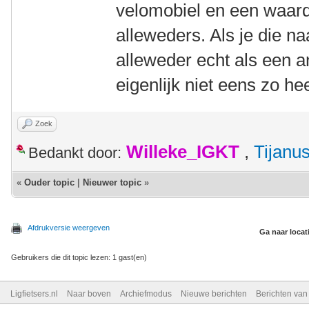
velomobiel en een waard
alleweders. Als je die na
alleweder echt als een an
eigenlijk niet eens zo hee
Zoek
Willeke_IGKT
,
Tijanu
Bedankt door:
«
Ouder topic
|
Nieuwer topic
»
Afdrukversie weergeven
Ga naar locat
Gebruikers die dit topic lezen: 1 gast(en)
Ligfietsers.nl
Naar boven
Archiefmodus
Nieuwe berichten
Berichten va