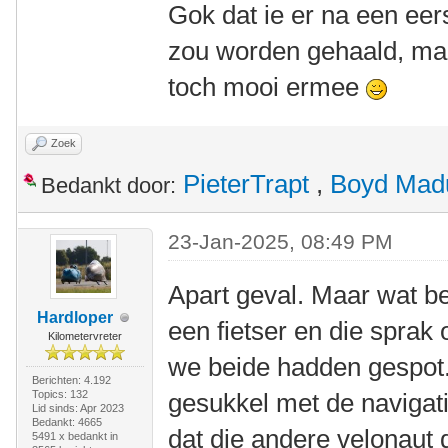
Gok dat ie er na een eers
zou worden gehaald, maa
toch mooi ermee
Zoek
PieterTrapt
,
Boyd Mad
Bedankt door:
23-Jan-2025, 08:49 PM
Apart geval. Maar wat be
Hardloper
een fietser en die sprak
Kilometervreter
we beide hadden gespot.
Berichten: 4.192
Topics: 132
gesukkel met de navigati
Lid sinds: Apr 2023
Bedankt: 4665
dat die andere velonaut
5491 x bedankt in