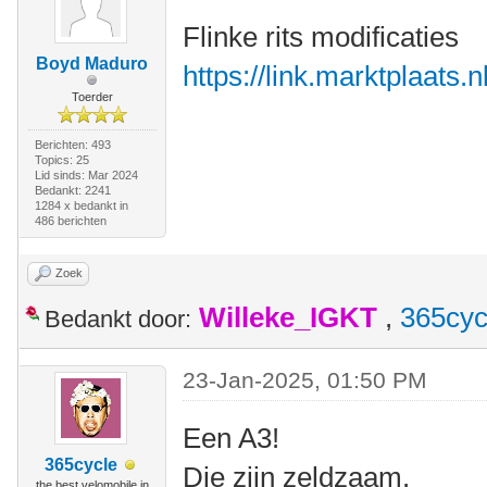
Flinke rits modificaties
Boyd Maduro
https://link.marktplaats
Toerder
Berichten: 493
Topics: 25
Lid sinds: Mar 2024
Bedankt: 2241
1284 x bedankt in
486 berichten
Zoek
Willeke_IGKT
,
365cyc
Bedankt door:
23-Jan-2025, 01:50 PM
Een A3!
365cycle
Die zijn zeldzaam.
the best velomobile in