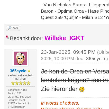
- Van Nicholas Euros - Litespee
Baron - Optima Orca - Hase Pin
Quest 259 'Quifje' - Milan SL2 '
Zoek
Willeke_IGKT
Bedankt door:
23-Jan-2025, 09:45 PM
(Dit 
2025, 10:00 PM door
365cycle
.)
Je kon de Orca en Versa
365cycle
the best velomobile in
kenteken krijgen? dus in
the world
Zie hieronder
Berichten: 7.182
Topics: 131
Lid sinds: Sep 2020
Bedankt: 15599
In words of others,
12275 x bedankt in
5763 berichten