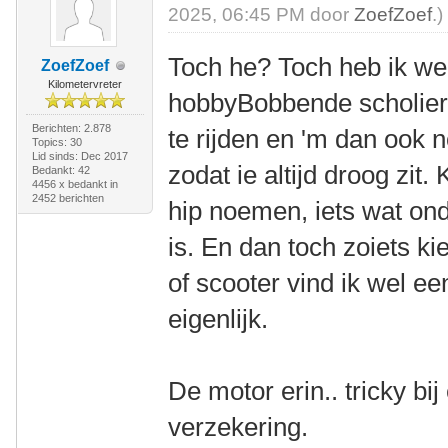
2025, 06:45 PM door
ZoefZoef
.)
Toch he? Toch heb ik we
ZoefZoef
Kilometervreter
hobbyBobbende scholier 
Berichten: 2.878
te rijden en 'm dan ook
Topics: 30
Lid sinds: Dec 2017
zodat ie altijd droog zit.
Bedankt: 42
4456 x bedankt in
2452 berichten
hip noemen, iets wat ond
is. En dan toch zoiets k
of scooter vind ik wel 
eigenlijk.
De motor erin.. tricky bi
verzekering.