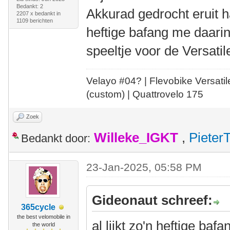
Bedankt: 2
Akkurad gedrocht eruit ha
2207 x bedankt in
1109 berichten
heftige bafang me daari
speeltje voor de Versatil
Velayo #
0
4?
| Flevobike Versati
(custom) | Quattrovelo 175
Zoek
Willeke_IGKT
,
Pieter
Bedankt door:
23-Jan-2025, 05:58 PM
Gideonaut schreef:
365cycle
the best velomobile in
al lijkt zo'n heftige ba
the world