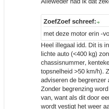
Alleweder had ik dat ze
ZoefZoef schreef:
met deze motor erin -vo
Heel illegaal idd. Dit is i
lichte auto (<400 kg) zo
chassisnummer, kenteke
topsnelheid >50 km/h). Z
adviseren de begrenzer a
Zonder begrenzing word ik
van, want als dit door e
wordt vestigt het weer a