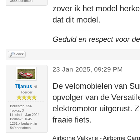
3565 berichten
zover ik het model herken
dat dit model.
Geduld en respect voor d
Zoek
23-Jan-2025, 09:29 PM
De velomobielen van Sun
Tijanus
Toerder
opvolger van de Versatil
elektromotor uitgerust. 
Berichten: 556
Topics: 3
Lid sinds: Jan 2024
fraaie fiets.
Bedankt: 1645
1261 x bedankt in
549 berichten
Airborne Valkyrie - Airborne Car