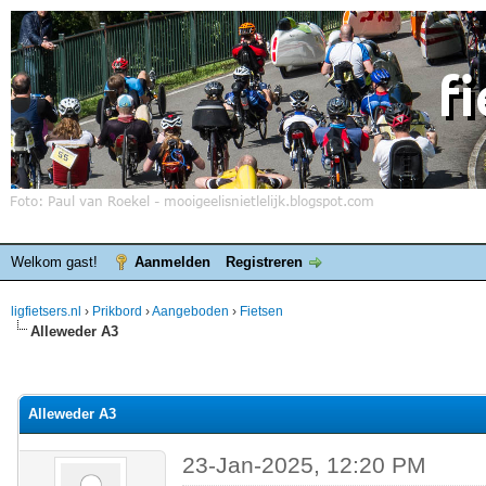
Welkom gast!
Aanmelden
Registreren
ligfietsers.nl
›
Prikbord
›
Aangeboden
›
Fietsen
Alleweder A3
elde waardering is 0
Alleweder A3
23-Jan-2025, 12:20 PM