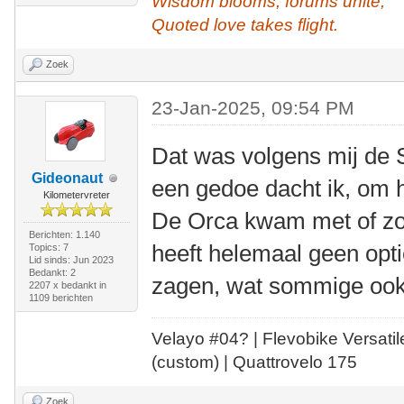
Wisdom blooms, forums unite,
Quoted love takes flight.
Zoek
23-Jan-2025, 09:54 PM
Dat was volgens mij de 
Gideonaut
een gedoe dacht ik, om 
Kilometervreter
De Orca kwam met of zon
Berichten: 1.140
heeft helemaal geen optie,
Topics: 7
Lid sinds: Jun 2023
Bedankt: 2
zagen, wat sommige ook
2207 x bedankt in
1109 berichten
Velayo #
0
4?
| Flevobike Versati
(custom) | Quattrovelo 175
Zoek