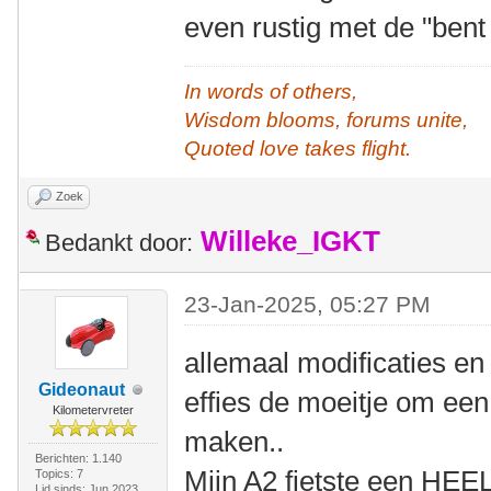
even rustig met de "bent
In words of others,
Wisdom blooms, forums unite,
Quoted love takes flight.
Zoek
Willeke_IGKT
Bedankt door:
23-Jan-2025, 05:27 PM
allemaal modificaties e
Gideonaut
effies de moeitje om een
Kilometervreter
maken..
Berichten: 1.140
Mijn A2 fietste een HEEL 
Topics: 7
Lid sinds: Jun 2023