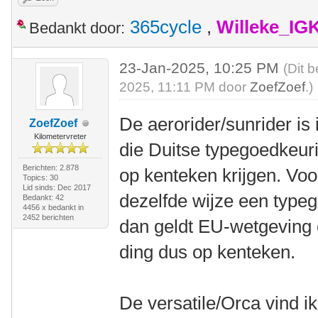
365cycle
,
Willeke_IG
Bedankt door:
23-Jan-2025, 10:25 PM
(Dit 
2025, 11:11 PM door
ZoefZoef
.)
De aerorider/sunrider is
ZoefZoef
Kilometervreter
die Duitse typegoedkeur
Berichten: 2.878
op kenteken krijgen. Voo
Topics: 30
Lid sinds: Dec 2017
dezelfde wijze een typeg
Bedankt: 42
4456 x bedankt in
2452 berichten
dan geldt EU-wetgeving e
ding dus op kenteken.
De versatile/Orca vind ik