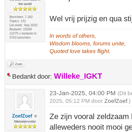
the world
Wel vrij prijzig en qua st
Berichten: 7.182
Topics: 131
Lid sinds: Sep 2020
Bedankt: 15599
12275 x bedankt in
In words of others,
5763 berichten
Wisdom blooms, forums unite,
Quoted love takes flight.
Zoek
Willeke_IGKT
Bedankt door:
23-Jan-2025, 04:00 PM
(Dit 
2025, 05:12 PM door
ZoefZoef
.)
Ze zijn vooral zeldzaam le
ZoefZoef
Kilometervreter
alleweders nooit mooi ge