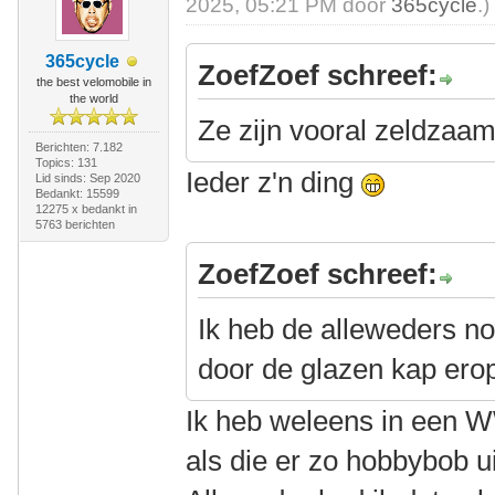
2025, 05:21 PM door
365cycle
.)
365cycle
ZoefZoef schreef:
the best velomobile in
the world
Ze zijn vooral zeldzaam l
Berichten: 7.182
Topics: 131
Ieder z'n ding
Lid sinds: Sep 2020
Bedankt: 15599
12275 x bedankt in
5763 berichten
ZoefZoef schreef:
Ik heb de alleweders no
door de glazen kap ero
Ik heb weleens in een W
als die er zo hobbybob u