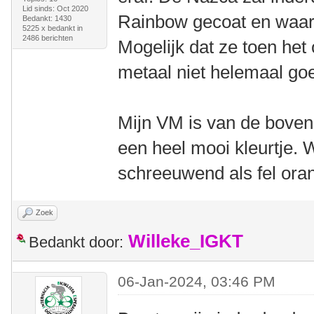
Lid sinds: Oct 2020
Rainbow gecoat en waars
Bedankt: 1430
5225 x bedankt in
2486 berichten
Mogelijk dat ze toen het 
metaal niet helemaal go
Mijn VM is van de bovenk
een heel mooi kleurtje. 
schreeuwend als fel oran
Zoek
Willeke_IGKT
Bedankt door:
06-Jan-2024, 03:46 PM