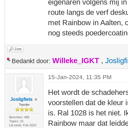
eigenaren volgens mij in
route langs de verf desk
met Rainbow in Aalten, o
nog steeds poedercoatin
Zoek
Willeke_IGKT
,
Josligf
Bedankt door:
15-Jan-2024, 11:35 PM
Het wordt de schadeherst
Josligfiets
voorstellen dat de kleur 
Toerder
is. Ral 1028 is het niet.
Berichten: 488
Rainbow maar dat leidde n
Topics: 15
Lid sinds: Feb 2023