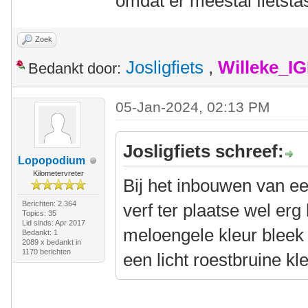
omdat er meestal fietst
Zoek
Josligfiets
,
Willeke_I
Bedankt door:
05-Jan-2024, 02:13 PM
Josligfiets schreef:
Lopopodium
Kilometervreter
Bij het inbouwen van e
Berichten: 2.364
verf ter plaatse wel erg
Topics: 35
Lid sinds: Apr 2017
meloengele kleur bleek
Bedankt: 1
2089 x bedankt in
1170 berichten
een licht roestbruine kl