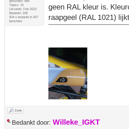
Berichten: 488
geen RAL kleur is. Kleu
Topics: 15
Lid sinds: Feb 2023
Bedankt: 168
raapgeel (RAL 1021) lijk
924 x bedankt in 457
berichten
Zoek
Willeke_IGKT
Bedankt door: