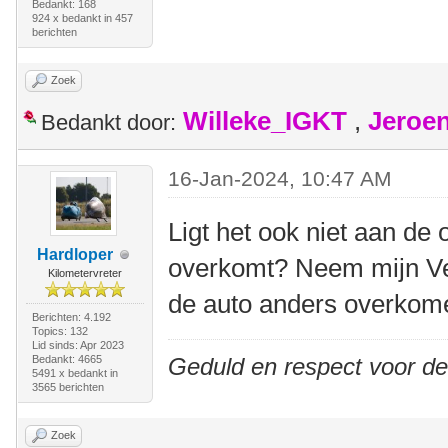
Bedankt: 168
924 x bedankt in 457
berichten
Zoek
Willeke_IGKT
,
Jeroe
Bedankt door:
16-Jan-2024, 10:47 AM
Ligt het ook niet aan de
Hardloper
overkomt? Neem mijn Vel
Kilometervreter
de auto anders overkome
Berichten: 4.192
Topics: 132
Lid sinds: Apr 2023
Bedankt: 4665
Geduld en respect voor d
5491 x bedankt in
3565 berichten
Zoek