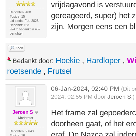
vrijdagavond is verstuur
Berichten: 488
gereageerd, super) het 
Topics: 15
Lid sinds: Feb 2023
zijn. Morgen eens een bl
Bedankt: 168
924 x bedankt in 457
berichten
Zoek
Hoekie
,
Hardloper
,
Wi
Bedankt door:
roetsende
,
Frutsel
06-Jan-2024, 02:40 PM
(Dit 
2024, 02:55 PM door
Jeroen S
.)
Het frame zal gepoederco
Jeroen S
Moderator
doorheen gaat, of het er
Berichten: 2.643
eraf. De Nazca zal inder
Topics: 16