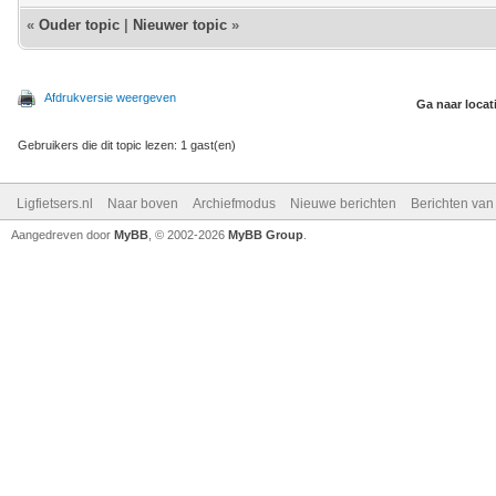
«
Ouder topic
|
Nieuwer topic
»
Afdrukversie weergeven
Ga naar locat
Gebruikers die dit topic lezen: 1 gast(en)
Ligfietsers.nl
Naar boven
Archiefmodus
Nieuwe berichten
Berichten va
Aangedreven door
MyBB
, © 2002-2026
MyBB Group
.