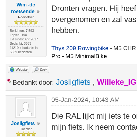
Wim -de
Dronten vragen. Hij heef
roetsende
overgenomen en zal vast
Roeifietser
hebben.
Berichten: 7.593
Topics: 190
Lid sinds: Apr 2017
Bedankt: 3653
Thys 209 Rowingbike
- M5 CHR
11210 x bedankt in
5339 berichten
Pro - M5 MinimalBike
Website
Zoek
Josligfiets
,
Willeke_I
Bedankt door:
05-Jan-2024, 10:43 AM
Die RAL lijkt mij iets te 
Josligfiets
mijn fiets. Ik neem conta
Toerder