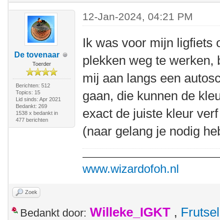
12-Jan-2024, 04:21 PM
Ik was voor mijn ligfiets
De tovenaar
plekken weg te werken, 
Toerder
mij aan langs een autosc
Berichten: 512
gaan, die kunnen de kle
Topics: 15
Lid sinds: Apr 2021
Bedankt: 269
exact de juiste kleur ve
1538 x bedankt in
477 berichten
(naar gelang je nodig heb
www.wizardofoh.nl
Zoek
Willeke_IGKT
,
Frutsel
Bedankt door: