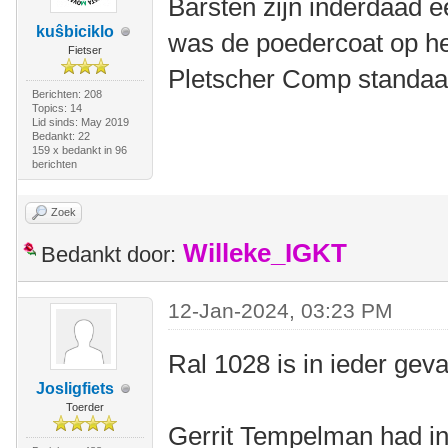
Barsten zijn inderdaad e
kuŝbiciklo
was de poedercoat op he
Fietser
Pletscher Comp standaar
Berichten: 208
Topics: 14
Lid sinds: May 2019
Bedankt: 22
159 x bedankt in 96
berichten
Zoek
Willeke_IGKT
Bedankt door:
12-Jan-2024, 03:23 PM
Ral 1028 is in ieder geval
Josligfiets
Toerder
Gerrit Tempelman had in 