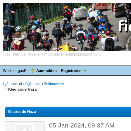
Welkom gast!
Aanmelden
Registreren
ligfietsers.nl
›
Ligfietsers
›
Zelfbouwers
Kleurcode Naza
elde waardering is 0
Kleurcode Naza
05-Jan-2024, 09:37 AM