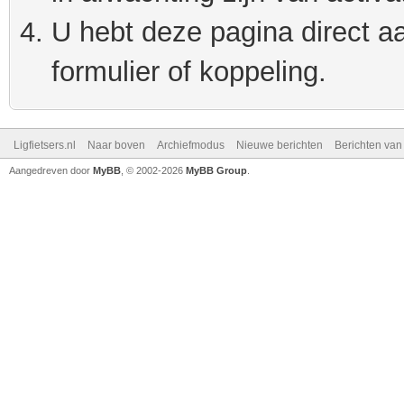
U hebt deze pagina direct a
formulier of koppeling.
Ligfietsers.nl
Naar boven
Archiefmodus
Nieuwe berichten
Berichten va
Aangedreven door
MyBB
, © 2002-2026
MyBB Group
.