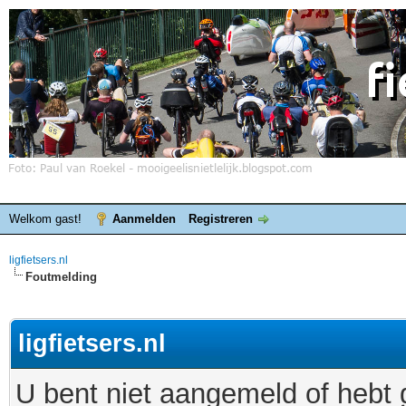
Welkom gast!
Aanmelden
Registreren
ligfietsers.nl
Foutmelding
ligfietsers.nl
U bent niet aangemeld of hebt