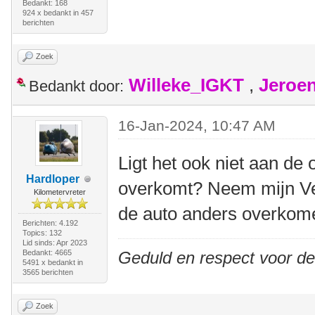
Bedankt: 168
924 x bedankt in 457
berichten
Zoek
Willeke_IGKT
,
Jeroe
Bedankt door:
16-Jan-2024, 10:47 AM
Ligt het ook niet aan de
Hardloper
overkomt? Neem mijn Vel
Kilometervreter
de auto anders overkome
Berichten: 4.192
Topics: 132
Lid sinds: Apr 2023
Bedankt: 4665
Geduld en respect voor d
5491 x bedankt in
3565 berichten
Zoek