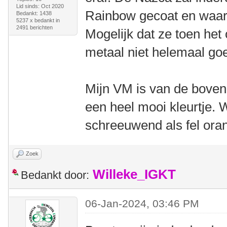
Lid sinds: Oct 2020
Rainbow gecoat en waars
Bedankt: 1438
5237 x bedankt in
2491 berichten
Mogelijk dat ze toen het 
metaal niet helemaal go
Mijn VM is van de bovenk
een heel mooi kleurtje. 
schreeuwend als fel oran
Zoek
Willeke_IGKT
Bedankt door:
06-Jan-2024, 03:46 PM