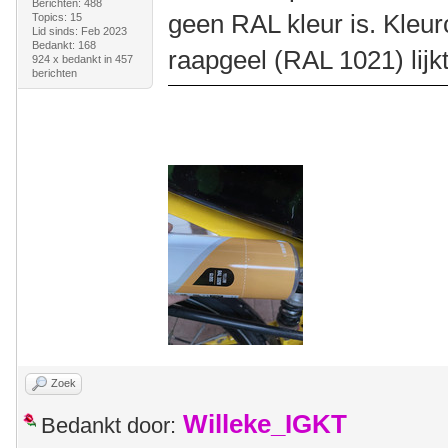
Berichten: 488
geen RAL kleur is. Kleu
Topics: 15
Lid sinds: Feb 2023
Bedankt: 168
raapgeel (RAL 1021) lijk
924 x bedankt in 457
berichten
Zoek
Willeke_IGKT
Bedankt door: