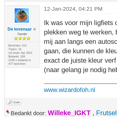
12-Jan-2024, 04:21 PM
Ik was voor mijn ligfiets
De tovenaar
plekken weg te werken, 
Toerder
mij aan langs een autosc
Berichten: 512
gaan, die kunnen de kle
Topics: 15
Lid sinds: Apr 2021
Bedankt: 269
exact de juiste kleur ve
1538 x bedankt in
477 berichten
(naar gelang je nodig heb
www.wizardofoh.nl
Zoek
Willeke_IGKT
,
Frutsel
Bedankt door: