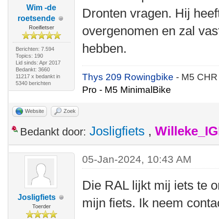
Wim -de
Dronten vragen. Hij heef
roetsende
overgenomen en zal vast
Roeifietser
hebben.
Berichten: 7.594
Topics: 190
Lid sinds: Apr 2017
Bedankt: 3660
Thys 209 Rowingbike
- M5 CHR
11217 x bedankt in
5340 berichten
Pro - M5 MinimalBike
Website
Zoek
Josligfiets
,
Willeke_I
Bedankt door:
05-Jan-2024, 10:43 AM
Die RAL lijkt mij iets te 
Josligfiets
mijn fiets. Ik neem conta
Toerder