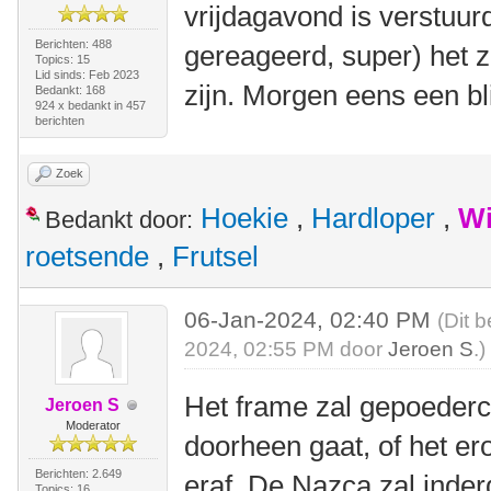
vrijdagavond is verstuur
Berichten: 488
gereageerd, super) het 
Topics: 15
Lid sinds: Feb 2023
zijn. Morgen eens een bl
Bedankt: 168
924 x bedankt in 457
berichten
Zoek
Hoekie
,
Hardloper
,
Wi
Bedankt door:
roetsende
,
Frutsel
06-Jan-2024, 02:40 PM
(Dit 
2024, 02:55 PM door
Jeroen S
.)
Het frame zal gepoederco
Jeroen S
Moderator
doorheen gaat, of het er
Berichten: 2.649
eraf. De Nazca zal inder
Topics: 16