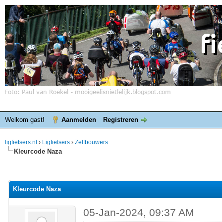
Welkom gast!
Aanmelden
Registreren
ligfietsers.nl
›
Ligfietsers
›
Zelfbouwers
Kleurcode Naza
elde waardering is 0
Kleurcode Naza
05-Jan-2024, 09:37 AM