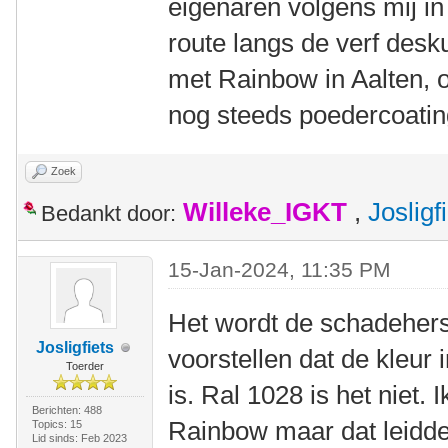
eigenaren volgens mij in
route langs de verf desk
met Rainbow in Aalten, o
nog steeds poedercoatin
Zoek
Willeke_IGKT
,
Josligf
Bedankt door:
15-Jan-2024, 11:35 PM
Het wordt de schadeherst
Josligfiets
voorstellen dat de kleur 
Toerder
is. Ral 1028 is het niet.
Berichten: 488
Rainbow maar dat leidde n
Topics: 15
Lid sinds: Feb 2023