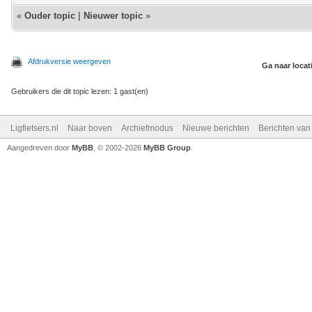
«
Ouder topic
|
Nieuwer topic
»
Afdrukversie weergeven
Ga naar locat
Gebruikers die dit topic lezen: 1 gast(en)
Ligfietsers.nl
Naar boven
Archiefmodus
Nieuwe berichten
Berichten va
Aangedreven door
MyBB
, © 2002-2026
MyBB Group
.