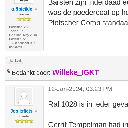
Barsten zijn inderdaad e
kuŝbiciklo
was de poedercoat op he
Fietser
Pletscher Comp standaar
Berichten: 208
Topics: 14
Lid sinds: May 2019
Bedankt: 22
159 x bedankt in 96
berichten
Zoek
Willeke_IGKT
Bedankt door:
12-Jan-2024, 03:23 PM
Ral 1028 is in ieder geval
Josligfiets
Toerder
Gerrit Tempelman had in 