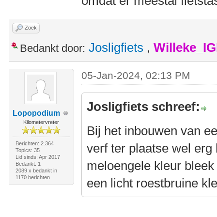
omdat er meestal fietst
Zoek
Josligfiets
,
Willeke_I
Bedankt door:
05-Jan-2024, 02:13 PM
Josligfiets schreef:
Lopopodium
Kilometervreter
Bij het inbouwen van e
Berichten: 2.364
verf ter plaatse wel erg
Topics: 35
Lid sinds: Apr 2017
meloengele kleur bleek
Bedankt: 1
2089 x bedankt in
1170 berichten
een licht roestbruine kl