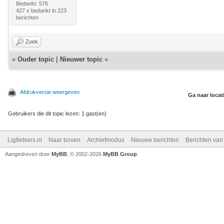
Bedankt: 576
427 x bedankt in 223
berichten
Zoek
«
Ouder topic
|
Nieuwer topic
»
Afdrukversie weergeven
Ga naar locat
Gebruikers die dit topic lezen: 1 gast(en)
Ligfietsers.nl
Naar boven
Archiefmodus
Nieuwe berichten
Berichten va
Aangedreven door
MyBB
, © 2002-2026
MyBB Group
.