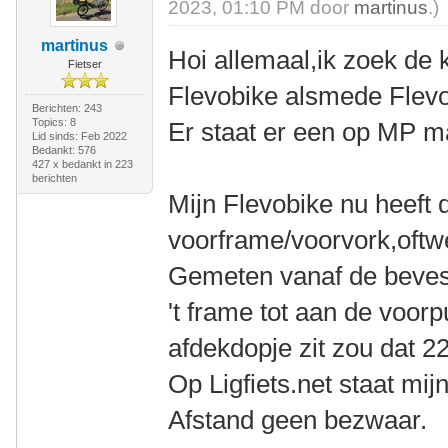
2023, 01:10 PM door
martinus
.)
martinus
Hoi allemaal,ik zoek de 
Fietser
Flevobike alsmede Flevot
Berichten: 243
Topics: 8
Er staat er een op MP m
Lid sinds: Feb 2022
Bedankt: 576
427 x bedankt in 223
berichten
Mijn Flevobike nu heeft 
voorframe/voorvork,oft
Gemeten vanaf de bevest
't frame tot aan de voorp
afdekdopje zit zou dat 
Op Ligfiets.net staat mij
Afstand geen bezwaar.