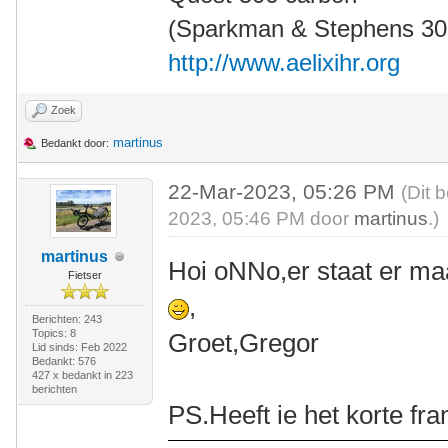
(Sparkman & Stephens 30' 
http://www.aelixihr.org
Zoek
martinus
Bedankt door:
22-Mar-2023, 05:26 PM
(Dit 
2023, 05:46 PM door
martinus
.)
martinus
Hoi oNNo,er staat er ma
Fietser
,
Berichten: 243
Topics: 8
Groet,Gregor
Lid sinds: Feb 2022
Bedankt: 576
427 x bedankt in 223
berichten
PS.Heeft ie het korte fr