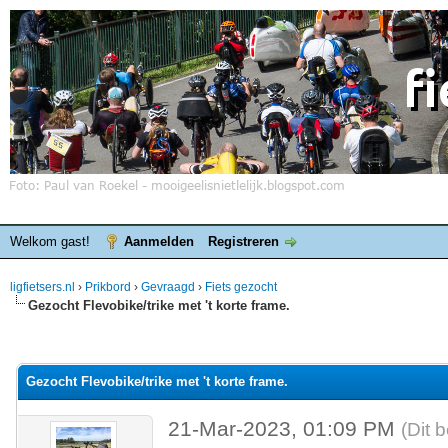
Welkom gast!
Aanmelden
Registreren
ligfietsers.nl
›
Prikbord
›
Gevraagd
›
Fiets gezocht
Gezocht Flevobike/trike met 't korte frame.
elde waardering is 0
Gezocht Flevobike/trike met 't korte frame.
21-Mar-2023, 01:09 PM
(Dit 