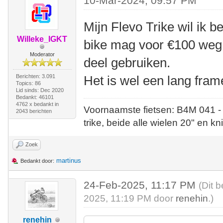
10-Mar-2024, 09:57 PM
Mijn Flevo Trike wil ik 
Willeke_IGKT
bike mag voor €100 weg,
Moderator
deel gebruiken.
Berichten: 3.091
Het is wel een lang frame
Topics: 86
Lid sinds: Dec 2020
Bedankt: 46101
4762 x bedankt in
Voornaamste fietsen: B4M 041 -
2043 berichten
trike, beide alle wielen 20" en kn
Zoek
martinus
Bedankt door:
24-Feb-2025, 11:17 PM
(Dit 
2025, 11:19 PM door
renehin
.)
renehin