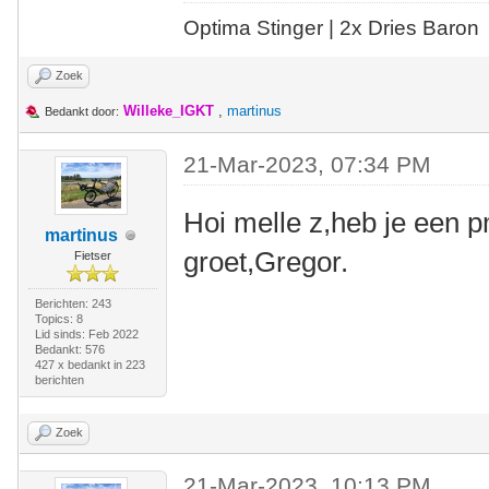
Optima Stinger |
2x Dries Baron
Zoek
Willeke_IGKT
,
martinus
Bedankt door:
21-Mar-2023, 07:34 PM
Hoi melle z,heb je een p
martinus
groet,Gregor.
Fietser
Berichten: 243
Topics: 8
Lid sinds: Feb 2022
Bedankt: 576
427 x bedankt in 223
berichten
Zoek
21-Mar-2023, 10:13 PM