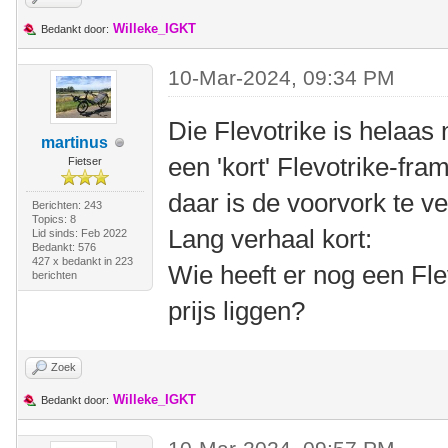
Willeke_IGKT
Bedankt door:
10-Mar-2024, 09:34 PM
Die Flevotrike is helaas
martinus
een 'kort' Flevotrike-f
Fietser
daar is de voorvork te ve
Berichten: 243
Topics: 8
Lang verhaal kort:
Lid sinds: Feb 2022
Bedankt: 576
427 x bedankt in 223
Wie heeft er nog een Fle
berichten
prijs liggen?
Zoek
Willeke_IGKT
Bedankt door: