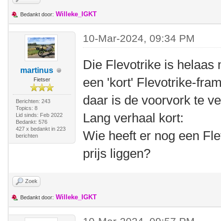
Willeke_IGKT
Bedankt door:
10-Mar-2024, 09:34 PM
Die Flevotrike is helaas
martinus
een 'kort' Flevotrike-f
Fietser
daar is de voorvork te ve
Berichten: 243
Topics: 8
Lang verhaal kort:
Lid sinds: Feb 2022
Bedankt: 576
427 x bedankt in 223
Wie heeft er nog een Fle
berichten
prijs liggen?
Zoek
Willeke_IGKT
Bedankt door: