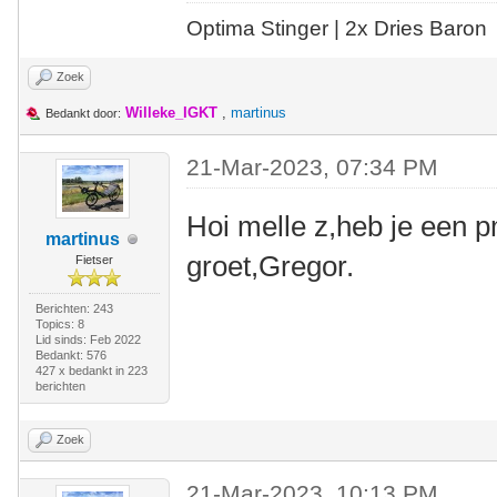
Optima Stinger |
2x Dries Baron
Zoek
Willeke_IGKT
,
martinus
Bedankt door:
21-Mar-2023, 07:34 PM
Hoi melle z,heb je een p
martinus
groet,Gregor.
Fietser
Berichten: 243
Topics: 8
Lid sinds: Feb 2022
Bedankt: 576
427 x bedankt in 223
berichten
Zoek
21-Mar-2023, 10:13 PM