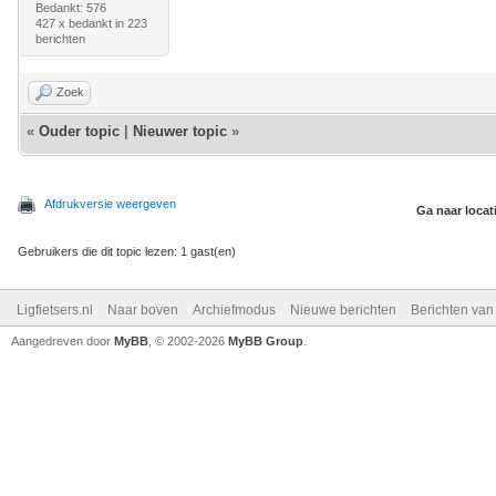
Bedankt: 576
427 x bedankt in 223
berichten
Zoek
«
Ouder topic
|
Nieuwer topic
»
Afdrukversie weergeven
Ga naar locat
Gebruikers die dit topic lezen: 1 gast(en)
Ligfietsers.nl
Naar boven
Archiefmodus
Nieuwe berichten
Berichten va
Aangedreven door
MyBB
, © 2002-2026
MyBB Group
.