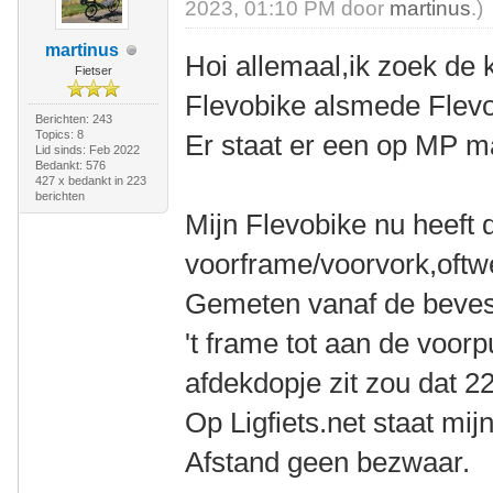
2023, 01:10 PM door
martinus
.)
martinus
Hoi allemaal,ik zoek de 
Fietser
Flevobike alsmede Flevot
Berichten: 243
Topics: 8
Er staat er een op MP m
Lid sinds: Feb 2022
Bedankt: 576
427 x bedankt in 223
berichten
Mijn Flevobike nu heeft 
voorframe/voorvork,oft
Gemeten vanaf de bevest
't frame tot aan de voorp
afdekdopje zit zou dat 
Op Ligfiets.net staat mij
Afstand geen bezwaar.