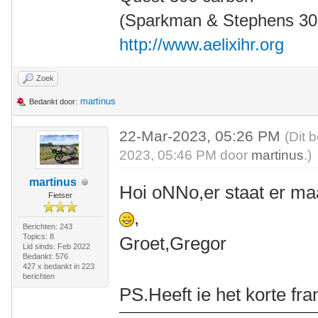
(Sparkman & Stephens 30' 
http://www.aelixihr.org
Zoek
martinus
Bedankt door:
22-Mar-2023, 05:26 PM
(Dit 
2023, 05:46 PM door
martinus
.)
martinus
Hoi oNNo,er staat er ma
Fietser
,
Berichten: 243
Topics: 8
Groet,Gregor
Lid sinds: Feb 2022
Bedankt: 576
427 x bedankt in 223
berichten
PS.Heeft ie het korte fr