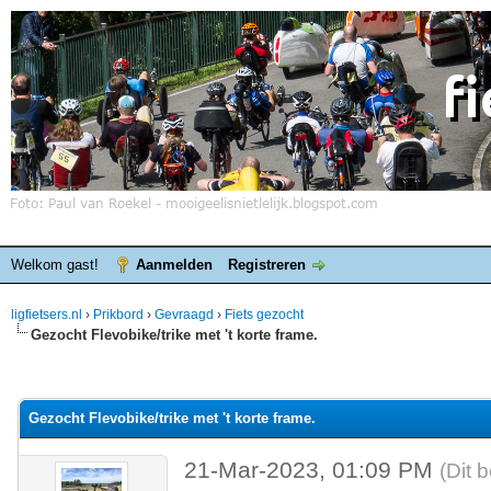
Welkom gast!
Aanmelden
Registreren
ligfietsers.nl
›
Prikbord
›
Gevraagd
›
Fiets gezocht
Gezocht Flevobike/trike met 't korte frame.
elde waardering is 0
Gezocht Flevobike/trike met 't korte frame.
21-Mar-2023, 01:09 PM
(Dit 