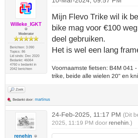
10-Mar-2024, 09:57 PM
Mijn Flevo Trike wil ik 
Willeke_IGKT
bike mag voor €100 weg,
Moderator
deel gebruiken.
Berichten: 3.090
Het is wel een lang frame
Topics: 86
Lid sinds: Dec 2020
Bedankt: 46064
4760 x bedankt in
Voornaamste fietsen: B4M 041 -
2042 berichten
trike, beide alle wielen 20" en kn
Zoek
martinus
Bedankt door:
24-Feb-2025, 11:17 PM
(Dit 
2025, 11:19 PM door
renehin
.)
renehin