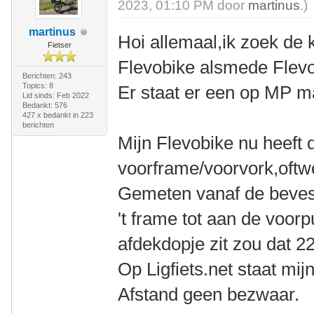
2023, 01:10 PM door
martinus
.)
martinus
Hoi allemaal,ik zoek de 
Fietser
Flevobike alsmede Flevot
Berichten: 243
Topics: 8
Er staat er een op MP m
Lid sinds: Feb 2022
Bedankt: 576
427 x bedankt in 223
berichten
Mijn Flevobike nu heeft 
voorframe/voorvork,oft
Gemeten vanaf de bevest
't frame tot aan de voorp
afdekdopje zit zou dat 
Op Ligfiets.net staat mij
Afstand geen bezwaar.