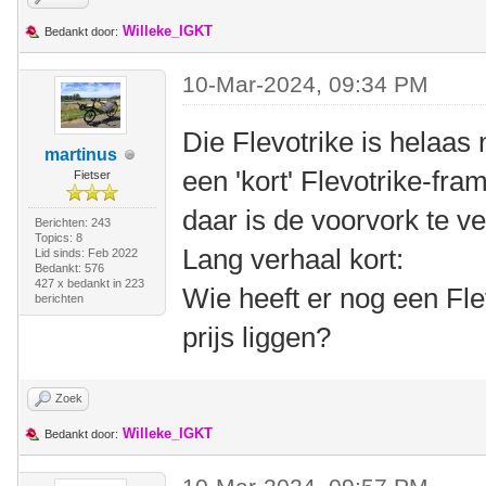
Willeke_IGKT
Bedankt door:
10-Mar-2024, 09:34 PM
Die Flevotrike is helaas
martinus
een 'kort' Flevotrike-f
Fietser
daar is de voorvork te ve
Berichten: 243
Topics: 8
Lang verhaal kort:
Lid sinds: Feb 2022
Bedankt: 576
427 x bedankt in 223
Wie heeft er nog een Fle
berichten
prijs liggen?
Zoek
Willeke_IGKT
Bedankt door: