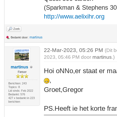
(Sparkman & Stephens 30' 
http://www.aelixihr.org
Zoek
martinus
Bedankt door:
22-Mar-2023, 05:26 PM
(Dit 
2023, 05:46 PM door
martinus
.)
martinus
Hoi oNNo,er staat er ma
Fietser
,
Berichten: 243
Topics: 8
Groet,Gregor
Lid sinds: Feb 2022
Bedankt: 576
427 x bedankt in 223
berichten
PS.Heeft ie het korte fr