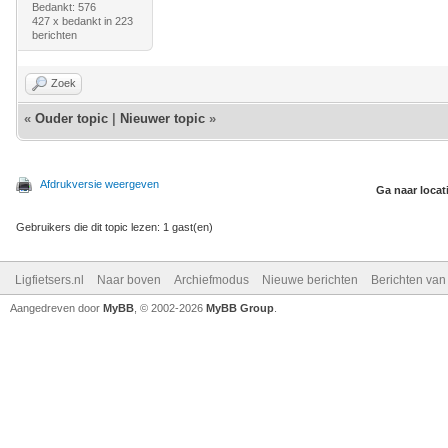
Bedankt: 576
427 x bedankt in 223
berichten
Zoek
«
Ouder topic
|
Nieuwer topic
»
Afdrukversie weergeven
Ga naar locat
Gebruikers die dit topic lezen: 1 gast(en)
Ligfietsers.nl
Naar boven
Archiefmodus
Nieuwe berichten
Berichten va
Aangedreven door
MyBB
, © 2002-2026
MyBB Group
.