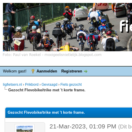
Welkom gast!
Aanmelden
Registreren
ligfietsers.nl
›
Prikbord
›
Gevraagd
›
Fiets gezocht
Gezocht Flevobike/trike met 't korte frame.
elde waardering is 0
Gezocht Flevobike/trike met 't korte frame.
21-Mar-2023, 01:09 PM
(Dit 