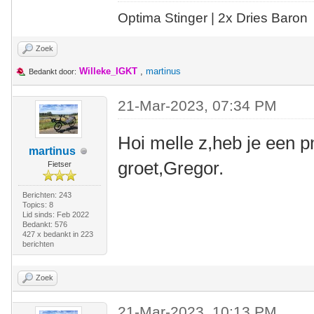
Optima Stinger |
2x Dries Baron
Zoek
Willeke_IGKT
,
martinus
Bedankt door:
21-Mar-2023, 07:34 PM
Hoi melle z,heb je een p
martinus
groet,Gregor.
Fietser
Berichten: 243
Topics: 8
Lid sinds: Feb 2022
Bedankt: 576
427 x bedankt in 223
berichten
Zoek
21-Mar-2023, 10:13 PM