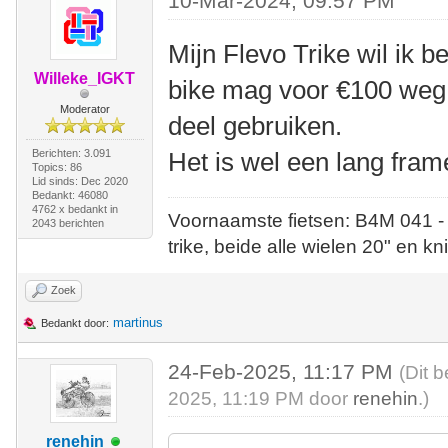
10-Mar-2024, 09:57 PM
Mijn Flevo Trike wil ik 
Willeke_IGKT
bike mag voor €100 weg,
Moderator
deel gebruiken.
Berichten: 3.091
Het is wel een lang frame
Topics: 86
Lid sinds: Dec 2020
Bedankt: 46080
4762 x bedankt in
Voornaamste fietsen: B4M 041 -
2043 berichten
trike, beide alle wielen 20" en kn
Zoek
martinus
Bedankt door:
24-Feb-2025, 11:17 PM
(Dit 
2025, 11:19 PM door
renehin
.)
renehin