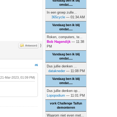
Vandaag ben ik blij
omdat.....
In een groep zulle...
365cycle
— 01:34 AM
Vandaag ben ik blij
omdat.....
Roken, computers, te...
Bob Hagendijk
— 11:38
}
Antwoord
PM
Vandaag ben ik blij
omdat.....
#6
Dus jullie denken ...
datakneder
— 11:08 PM
(21-Mar-2023, 01:09 PM)
Vandaag ben ik blij
omdat.....
Dus jullie denken op...
Lopopodium
— 11:01 PM
vork Challenge Taifun
demonteren
Waarom niet even met...