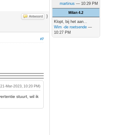
martinus
— 10:29 PM
Milan 4.2
}
Antwoord
Klopt, bij het aan...
Wim -de roetsende
—
10:27 PM
#7
(21-Mar-2023, 10:20 PM)
tentie stuurt, wil ik