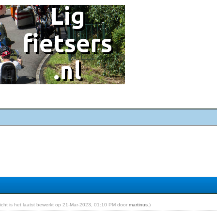
richt is het laatst bewerkt op 21-Mar-2023, 01:10 PM door
martinus
.)