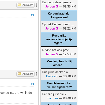
Dat de oudere genera...
}
Antwoord
Jeroen S
— 01:36 PM
Kort en krachtig:
#4
Aangenaam!
Op het Duitse Forum ...
Jeroen S
— 01:22 PM
Flevo-trike
restauratieprojectje
afgero...
Ik vind het ook prac...
Jeroen S
— 12:58 PM
Vandaag ben ik blij
omdat.....
Dus jullie denken o...
}
Antwoord
Bianca F
— 10:18 AM
Flevobike en trike,
#5
nieuwe eigenaren?
ntie stuurt, wil ik de
Het zijn juist die k...
martinus
— 08:40 AM