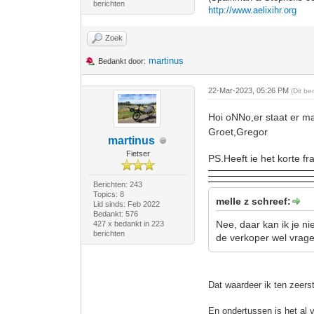
berichten
http://www.aelixihr.org
Zoek
martinus
Bedankt door:
22-Mar-2023, 05:26 PM
(Dit be
Hoi oNNo,er staat er m
Groet,Gregor
martinus
Fietser
PS.Heeft ie het korte f
Berichten: 243
Topics: 8
melle z schreef:
Lid sinds: Feb 2022
Bedankt: 576
Nee, daar kan ik je ni
427 x bedankt in 223
berichten
de verkoper wel vrage
Dat waardeer ik ten zeers
En ondertussen is het al 