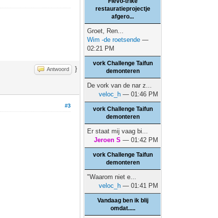
Flevo-trike
restauratieprojectje
afgero...
Groet, Ren...
Wim -de roetsende
—
02:21 PM
vork Challenge Taifun
}
Antwoord
demonteren
De vork van de nar z...
veloc_h
— 01:46 PM
#3
vork Challenge Taifun
demonteren
Er staat mij vaag bi...
Jeroen S
— 01:42 PM
vork Challenge Taifun
demonteren
"Waarom niet e...
veloc_h
— 01:41 PM
Vandaag ben ik blij
omdat.....