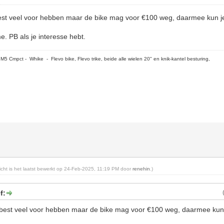
 best veel voor hebben maar de bike mag voor €100 weg, daarmee kun j
e. PB als je interesse hebt.
5 Cmpct - Whike - Flevo bike, Flevo trike, beide alle wielen 20" en knik-kantel besturing,
richt is het laatst bewerkt op 24-Feb-2025, 11:19 PM door
renehin
.)
f:
ik best veel voor hebben maar de bike mag voor €100 weg, daarmee kun 