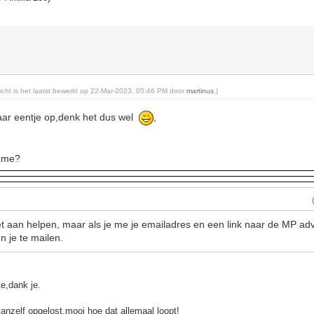
richt is het laatst bewerkt op 22-Mar-2023, 05:46 PM door
martinus
.)
aar eentje op,denk het dus wel
,
rame?
et aan helpen, maar als je me je emailadres en een link naar de MP adver
n je te mailen.
te,dank je.
vanzelf opgelost,mooi hoe dat allemaal loopt!