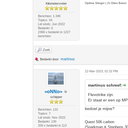
Optima Stinger |
2x Dries Baron
Kilometervreter
Berichten: 1.345
Topics: 34
Lid sinds: Jun 2022
Bedankt: 0
2366 x bedankt in 1227
berichten
Zoek
martinus
Bedankt door:
22-Mar-2023, 02:32 PM
martinus schreef:
=oNNo=
Flevotrike zijn.
schipper
Er staat er een op MP
bedoel je mijne?
Berichten: 122
Topics: 7
Lid sinds: Nov 2022
Bedankt: 130
Quest 506 carbon
200 x bedankt in 113
(Sparkman & Stephens 30' 