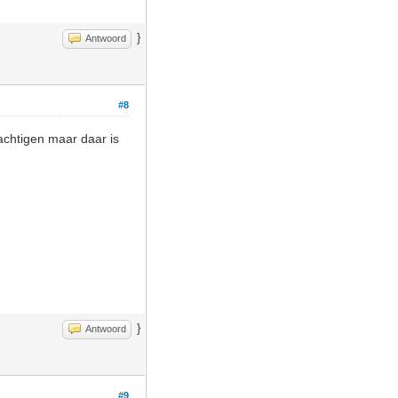
}
Antwoord
#8
achtigen maar daar is
}
Antwoord
#9