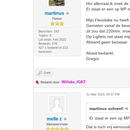
Hoi allemaal,ik zoek de
Er staat er een op MP 
martinus
Fietser
Mijn Flevobike nu heef
Gemeten vanaf de bevest
zit zou dat 220mm. moet
Berichten: 243
Topics: 8
Op Ligfiets.net staat mi
Lid sinds: Feb 2022
Afstand geen bezwaar.
Bedankt: 576
427 x bedankt in 223
berichten
Alvast bedankt,
Gregor
Zoek
Willeke_IGKT
Bedankt door:
21-Mar-2023, 04:37 PM
martinus schreef:
Er staat er een op MP
melle z
Kilometervreter
Dat is toch vrij eenvoud