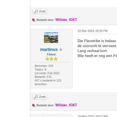
Zoek
Willeke_IGKT
Bedankt door:
10-Mar-2024, 09:34 PM
Die Flevotrike is helaa
de voorvork te verroest
martinus
Lang verhaal kort:
Fietser
Wie heeft er nog een Fle
Berichten: 243
Topics: 8
Lid sinds: Feb 2022
Bedankt: 576
427 x bedankt in 223
berichten
Zoek
Willeke_IGKT
Bedankt door:
10-Mar-2024, 09:57 PM