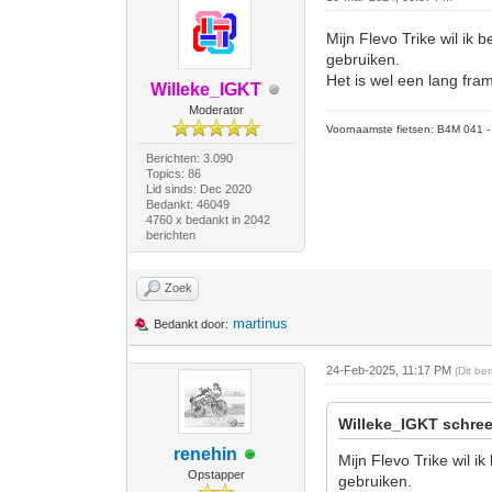
Mijn Flevo Trike wil ik
gebruiken.
Het is wel een lang fram
Willeke_IGKT
Moderator
Voornaamste fietsen: B4M 041 - M
Berichten: 3.090
Topics: 86
Lid sinds: Dec 2020
Bedankt: 46049
4760 x bedankt in 2042
berichten
Zoek
martinus
Bedankt door:
24-Feb-2025, 11:17 PM
(Dit be
Willeke_IGKT schree
renehin
Mijn Flevo Trike wil 
Opstapper
gebruiken.