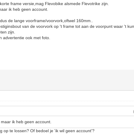
 korte frame versie,mag Flevobike alsmede Flevotrike zijn.
maar ik heb geen account.
t dus de lange voorframe/voorvork,oftwel 160mm..
iginsbout van de voorvork op 't frame tot aan de voorpunt waar 't kun
en zijn.
jn advertentie ook met foto.
 maar ik heb geen account.
ig op te lossen? Of bedoel je 'ik wil geen account'?