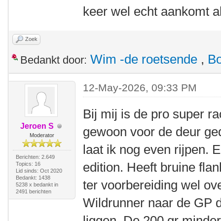
keer wel echt aankomt a
Zoek
Wim -de roetsende
,
B
Bedankt door:
12-May-2026, 09:33 PM
Bij mij is de pro super r
Jeroen S
gewoon voor de deur ge
Moderator
laat ik nog even rijpen. 
Berichten: 2.649
edition. Heeft bruine fla
Topics: 16
Lid sinds: Oct 2020
Bedankt: 1438
ter voorbereiding wel o
5238 x bedankt in
2491 berichten
Wildrunner naar de GP d
liggen. De 200 gr minder 