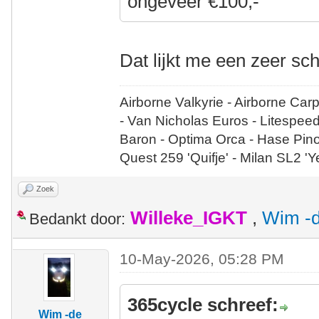
ongeveer €100,-
Dat lijkt me een zeer sc
Airborne Valkyrie - Airborne Car
- Van Nicholas Euros - Litespee
Baron - Optima Orca - Hase Pin
Quest 259 'Quifje' - Milan SL2 '
Zoek
Willeke_IGKT
,
Wim -d
Bedankt door:
10-May-2026, 05:28 PM
365cycle schreef:
Wim -de