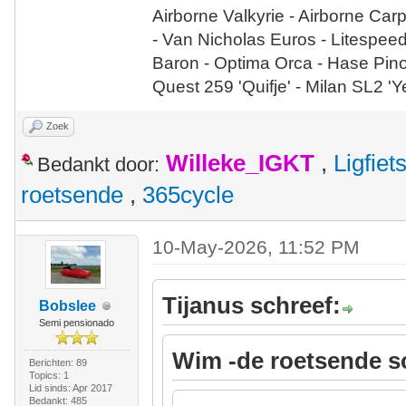
Airborne Valkyrie - Airborne Car
- Van Nicholas Euros - Litespee
Baron - Optima Orca - Hase Pin
Quest 259 'Quifje' - Milan SL2 '
Zoek
Willeke_IGKT
,
Ligfie
Bedankt door:
roetsende
,
365cycle
10-May-2026, 11:52 PM
Tijanus schreef:
Bobslee
Semi pensionado
Wim -de roetsende s
Berichten: 89
Topics: 1
Lid sinds: Apr 2017
Bedankt: 485