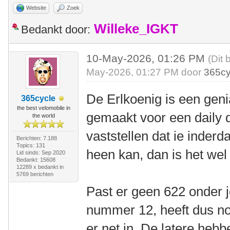
Website
Zoek
Willeke_IGKT
Bedankt door:
10-May-2026, 01:26 PM
(Dit 
May-2026, 01:27 PM door
365cy
De Erlkoenig is een geni
365cycle
the best velomobile in
gemaakt voor een daily dr
the world
vaststellen dat ie inder
Berichten: 7.188
Topics: 131
heen kan, dan is het we
Lid sinds: Sep 2020
Bedankt: 15608
12289 x bedankt in
5769 berichten
Past er geen 622 onder 
nummer 12, heeft dus no
er net in. De latere hebb