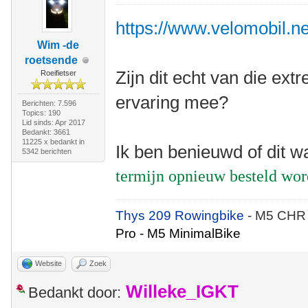
https://www.velomobil.net
Wim -de
roetsende
Zijn dit echt van die e
Roeifietser
ervaring mee?
Berichten: 7.596
Topics: 190
Lid sinds: Apr 2017
Bedankt: 3661
11225 x bedankt in
Ik ben benieuwd of dit w
5342 berichten
termijn opnieuw besteld wo
Thys 209 Rowingbike
- M5 CHR
Pro - M5 MinimalBike
Website
Zoek
Willeke_IGKT
Bedankt door: