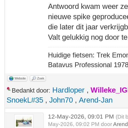
Antwoord kwam weer zeer
nieuwe spike geproducee
die later dit jaar verkri
Valt gelukkig nog door te
Huidige fietsen: Trek Emon
Batavus Professional 1978
Website
Zoek
Hardloper
,
Willeke_I
Bedankt door:
SnoekL#35
,
John70
,
Arend-Jan
12-May-2026, 09:01 PM
(Dit 
May-2026, 09:02 PM door
Arend