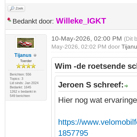
Zoek
Willeke_IGKT
Bedankt door:
10-May-2026, 02:00 PM
(Dit 
May-2026, 02:02 PM door
Tijan
Tijanus
Toerder
Wim -de roetsende sc
Berichten: 556
Topics: 3
Jeroen S schreef:
Lid sinds: Jan 2024
Bedankt: 1645
1262 x bedankt in
549 berichten
Hier nog wat ervaringe
https://www.velomobilf
1857795