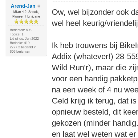
Arend-Jan
Ow, wel bijzonder ook dat
Milan 4.2, Snoek,
Pioneer, Hurricane
wel heel keurig/vriendelij
Berichten: 806
Topics: 1
Lid sinds: Jun 2022
Ik heb trouwens bij Bik
Bedankt: 419
2777 x bedankt in
808 berichten
Addix (whatever!) 28-559
Wild Run'r), maar die zi
voor een handig pakketpu
na een week of 4 nu wee
Geld krijg ik terug, dat i
opnieuw besteld, dit kee
gekozen (minder handig.
en laat wel weten wat er i