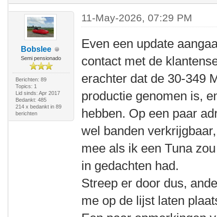
11-May-2026, 07:29 PM
Even een update aangaa
Bobslee
contact met de klantens
Semi pensionado
erachter dat de 30-349 M
Berichten: 89
Topics: 1
productie genomen is, e
Lid sinds: Apr 2017
Bedankt: 485
214 x bedankt in 89
hebben. Op een paar adr
berichten
wel banden verkrijgbaar,
mee als ik een Tuna zou 
in gedachten had.
Streep er door dus, ande
me op de lijst laten plaa