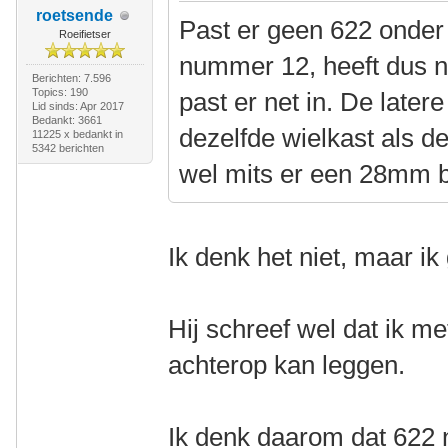
roetsende
Past er geen 622 onder
Roeifietser
nummer 12, heeft dus n
Berichten: 7.596
Topics: 190
past er net in. De later
Lid sinds: Apr 2017
Bedankt: 3661
dezelfde wielkast als d
11225 x bedankt in
5342 berichten
wel mits er een 28mm 
Ik denk het niet, maar i
Hij schreef wel dat ik 
achterop kan leggen.
Ik denk daarom dat 622 