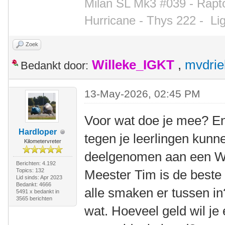
Milan SL Mk3 #039 - Rapto
Hurricane - Thys 222 -
Li
Zoek
Willeke_IGKT
,
mvdrie
Bedankt door:
13-May-2026, 02:45 PM
Voor wat doe je mee? En 
Hardloper
tegen je leerlingen kun
Kilometervreter
deelgenomen aan een WK
Berichten: 4.192
Topics: 132
Meester Tim is de beste
Lid sinds: Apr 2023
Bedankt: 4666
alle smaken er tussen in
5491 x bedankt in
3565 berichten
wat. Hoeveel geld wil je