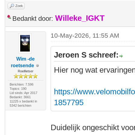
Zoek
Willeke_IGKT
Bedankt door:
10-May-2026, 11:55 AM
Jeroen S schreef:
Wim -de
roetsende
Hier nog wat ervaringen
Roeifietser
Berichten: 7.596
Topics: 190
https://www.velomobilfo
Lid sinds: Apr 2017
Bedankt: 3661
1857795
11225 x bedankt in
5342 berichten
Duidelijk ongeschikt voor