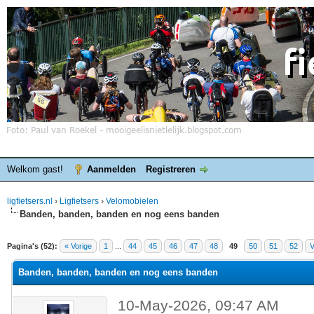
Welkom gast!
Aanmelden
Registreren
ligfietsers.nl
›
Ligfietsers
›
Velomobielen
Banden, banden, banden en nog eens banden
elde waardering is 3
Pagina's (52):
« Vorige
1
...
44
45
46
47
48
49
50
51
52
V
Banden, banden, banden en nog eens banden
10-May-2026, 09:47 AM