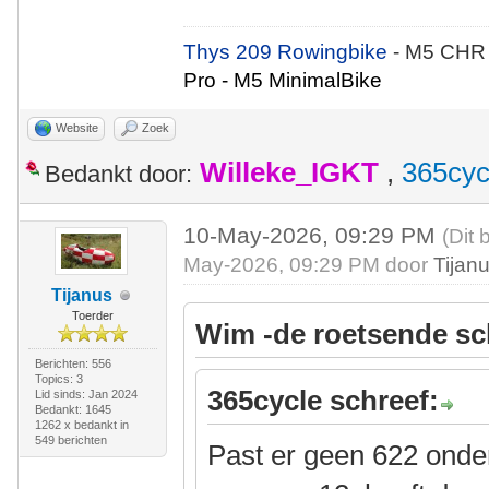
Thys 209 Rowingbike
- M5 CHR
Pro - M5 MinimalBike
Website
Zoek
Willeke_IGKT
,
365cyc
Bedankt door:
10-May-2026, 09:29 PM
(Dit 
May-2026, 09:29 PM door
Tijan
Tijanus
Toerder
Wim -de roetsende sc
Berichten: 556
Topics: 3
365cycle schreef:
Lid sinds: Jan 2024
Bedankt: 1645
1262 x bedankt in
549 berichten
Past er geen 622 onde