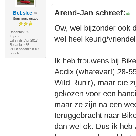
Arend-Jan schreef:
Bobslee
Semi pensionado
Ow, wel bijzonder ook da
Berichten: 89
Topics: 1
wel heel keurig/vriendeli
Lid sinds: Apr 2017
Bedankt: 485
214 x bedankt in 89
berichten
Ik heb trouwens bij Bi
Addix (whatever!) 28-55
Wild Run'r), maar die zi
gekozen voor een handi
maar ze zijn na een we
teruggebracht naar BikeI
dan wel ok. Dus ik heb z