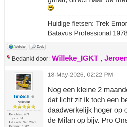
Huidige fietsen: Trek Emon
Batavus Professional 1978
Website
Zoek
Willeke_IGKT
,
Jeroe
Bedankt door:
13-May-2026, 02:22 PM
Nog een kleine 2 maande
TimSch
dat licht zit ik toch een b
Velonaut
daadwerkelijk hoger op op
Berichten: 963
de Milan op bijv. Pro On
Topics: 51
Lid sinds: Sep 2021
Bedankt: 1342