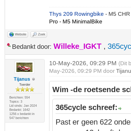
Thys 209 Rowingbike
- M5 CHR
Pro - M5 MinimalBike
Website
Zoek
Willeke_IGKT
,
365cyc
Bedankt door:
10-May-2026, 09:29 PM
(Dit 
May-2026, 09:29 PM door
Tijan
Tijanus
Toerder
Wim -de roetsende sc
Berichten: 554
Topics: 3
365cycle schreef:
Lid sinds: Jan 2024
Bedankt: 1642
1256 x bedankt in
547 berichten
Past er geen 622 onde