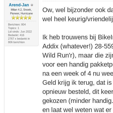
Arend-Jan
Ow, wel bijzonder ook dat
Milan 4.2, Snoek,
Pioneer, Hurricane
wel heel keurig/vriendelij
Berichten: 804
Topics: 1
Lid sinds: Jun 2022
Ik heb trouwens bij Bik
Bedankt: 416
2767 x bedankt in
806 berichten
Addix (whatever!) 28-559
Wild Run'r), maar die zi
voor een handig pakketpu
na een week of 4 nu wee
Geld krijg ik terug, dat i
opnieuw besteld, dit kee
gekozen (minder handig.
en laat wel weten wat er i