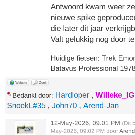
Antwoord kwam weer zeer
nieuwe spike geproducee
die later dit jaar verkri
Valt gelukkig nog door te
Huidige fietsen: Trek Emon
Batavus Professional 1978
Website
Zoek
Hardloper
,
Willeke_I
Bedankt door:
SnoekL#35
,
John70
,
Arend-Jan
12-May-2026, 09:01 PM
(Dit 
May-2026, 09:02 PM door
Arend