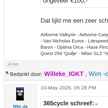
ongeveer €100,-
Dat lijkt me een zeer sc
Airborne Valkyrie - Airborne Car
- Van Nicholas Euros - Litespee
Baron - Optima Orca - Hase Pin
Quest 259 'Quifje' - Milan SL2 '
Zoek
Willeke_IGKT
,
Wim -d
Bedankt door:
10-May-2026, 05:28 PM
365cycle schreef:
Wim -de