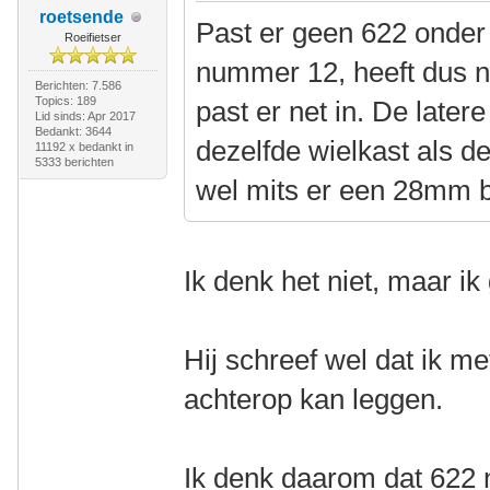
roetsende
Past er geen 622 onder
Roeifietser
nummer 12, heeft dus n
Berichten: 7.586
Topics: 189
past er net in. De later
Lid sinds: Apr 2017
Bedankt: 3644
dezelfde wielkast als d
11192 x bedankt in
5333 berichten
wel mits er een 28mm 
Ik denk het niet, maar i
Hij schreef wel dat ik 
achterop kan leggen.
Ik denk daarom dat 622 