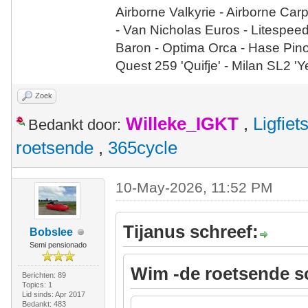
Airborne Valkyrie - Airborne Car
- Van Nicholas Euros - Litespee
Baron - Optima Orca - Hase Pin
Quest 259 'Quifje' - Milan SL2 '
Zoek
Willeke_IGKT
,
Ligfie
Bedankt door:
roetsende
,
365cycle
10-May-2026, 11:52 PM
Tijanus schreef:
Bobslee
Semi pensionado
Wim -de roetsende s
Berichten: 89
Topics: 1
Lid sinds: Apr 2017
Bedankt: 483