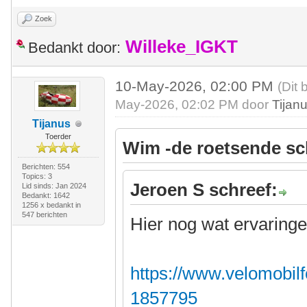
Zoek
Willeke_IGKT
Bedankt door:
10-May-2026, 02:00 PM
(Dit 
May-2026, 02:02 PM door
Tijan
Tijanus
Toerder
Wim -de roetsende sc
Berichten: 554
Topics: 3
Jeroen S schreef:
Lid sinds: Jan 2024
Bedankt: 1642
1256 x bedankt in
547 berichten
Hier nog wat ervaringe
https://www.velomobilf
1857795