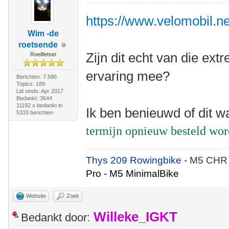
https://www.velomobil.net
Wim -de
roetsende
Zijn dit echt van die e
Roeifietser
ervaring mee?
Berichten: 7.586
Topics: 189
Lid sinds: Apr 2017
Bedankt: 3644
11192 x bedankt in
Ik ben benieuwd of dit w
5333 berichten
termijn opnieuw besteld wo
Thys 209 Rowingbike
- M5 CHR
Pro - M5 MinimalBike
Website
Zoek
Willeke_IGKT
Bedankt door: