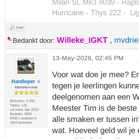
Milan SL Mk3 #039 - Rapto
Hurricane - Thys 222 -
Li
Zoek
Willeke_IGKT
,
mvdrie
Bedankt door:
13-May-2026, 02:45 PM
Voor wat doe je mee? En 
Hardloper
tegen je leerlingen kun
Kilometervreter
deelgenomen aan een WK
Berichten: 4.190
Topics: 132
Meester Tim is de beste
Lid sinds: Apr 2023
Bedankt: 4659
alle smaken er tussen in
5488 x bedankt in
3563 berichten
wat. Hoeveel geld wil je