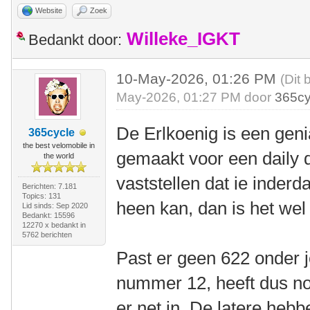
Website
Zoek
Willeke_IGKT
Bedankt door:
10-May-2026, 01:26 PM
(Dit 
May-2026, 01:27 PM door
365cy
De Erlkoenig is een geni
365cycle
the best velomobile in
gemaakt voor een daily dr
the world
vaststellen dat ie inder
Berichten: 7.181
Topics: 131
heen kan, dan is het we
Lid sinds: Sep 2020
Bedankt: 15596
12270 x bedankt in
5762 berichten
Past er geen 622 onder 
nummer 12, heeft dus no
er net in. De latere hebb