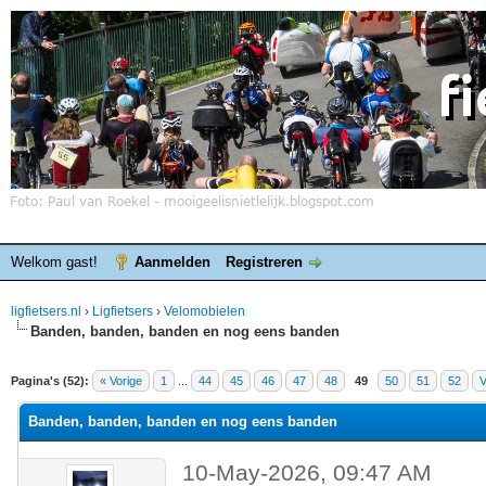
Welkom gast!
Aanmelden
Registreren
ligfietsers.nl
›
Ligfietsers
›
Velomobielen
Banden, banden, banden en nog eens banden
elde waardering is 3
Pagina's (52):
« Vorige
1
...
44
45
46
47
48
49
50
51
52
V
Banden, banden, banden en nog eens banden
10-May-2026, 09:47 AM