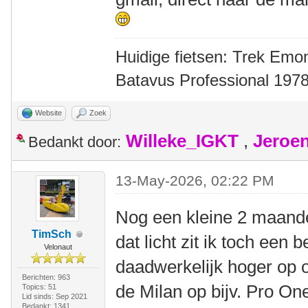
Huidige fietsen: Trek Emon
Batavus Professional 1978
Website
Zoek
Willeke_IGKT
,
Jeroe
Bedankt door:
13-May-2026, 02:22 PM
Nog een kleine 2 maande
TimSch
dat licht zit ik toch een b
Velonaut
daadwerkelijk hoger op op
Berichten: 963
de Milan op bijv. Pro On
Topics: 51
Lid sinds: Sep 2021
Bedankt: 1341