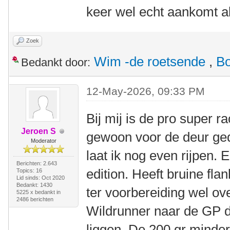
keer wel echt aankomt a
Zoek
Wim -de roetsende
,
B
Bedankt door:
12-May-2026, 09:33 PM
Bij mij is de pro super r
Jeroen S
gewoon voor de deur ge
Moderator
laat ik nog even rijpen. 
Berichten: 2.643
edition. Heeft bruine fla
Topics: 16
Lid sinds: Oct 2020
Bedankt: 1430
ter voorbereiding wel o
5225 x bedankt in
2486 berichten
Wildrunner naar de GP d
liggen. De 200 gr minder 