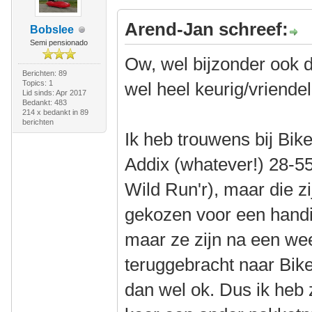
Arend-Jan schreef:
Bobslee
Semi pensionado
Ow, wel bijzonder ook da
Berichten: 89
Topics: 1
wel heel keurig/vriendeli
Lid sinds: Apr 2017
Bedankt: 483
214 x bedankt in 89
berichten
Ik heb trouwens bij Bi
Addix (whatever!) 28-55
Wild Run'r), maar die zi
gekozen voor een handi
maar ze zijn na een we
teruggebracht naar BikeI
dan wel ok. Dus ik heb z