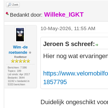
Zoek
Willeke_IGKT
Bedankt door:
10-May-2026, 11:55 AM
Jeroen S schreef:
Wim -de
roetsende
Hier nog wat ervaringen
Roeifietser
Berichten: 7.586
Topics: 189
https://www.velomobilfo
Lid sinds: Apr 2017
Bedankt: 3644
1857795
11192 x bedankt in
5333 berichten
Duidelijk ongeschikt voor