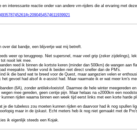
e en interessante reactie onder van andere vm-rijders die al ervaring met de
t=1493578745261#c2090454574611939921
over dat bandje, een blijvertje wat mij betreft.
ds weer op teruggreep. Niet supersnel, maar veel grip (zeker zijdelings), lekb
tot nooit lek mee.
nden reed ik binnen de kortste keren (minder dan 500km) de wangen aan flarde
spad meepakte. Verder vond ik beiden niet direct sneller dan de PM's.
ind ik die band wat te breed voor de Quest, maar aangezien velen er enthousi
ik het gevoel had alsof ik e-assist had. Maar naarmate ik er wat meer km's me
enbanden (6A), zonder antilekvloeistof. Daarmee de hele winter meegereden en
atte wegen mee gereden, geen centje pijn. Maar helaas na ±2000km een noods
unnen rijden waarna binnen een week tijd eerst links met een korte harde pl
 je die tubeless zou moeten kunnen rijden en daarvoor had ik nog spullen lig
 voorlopig maar in de ijskast. Echt meters heb ik nog niet gemaakt met de Pro
es ik eigenlijk steeds een Kojak.