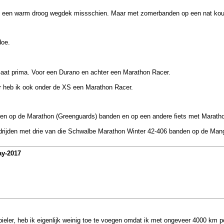
 een warm droog wegdek missschien. Maar met zomerbanden op een nat koud /
doe.
Gaat prima. Voor een Durano en achter een Marathon Racer.
r heb ik ook onder de XS een Marathon Racer.
 jaren op de Marathon (Greenguards) banden en op een andere fiets met Maratho
ndrijden met drie van die Schwalbe Marathon Winter 42-406 banden op de Man
ay-2017
bieler, heb ik eigenlijk weinig toe te voegen omdat ik met ongeveer 4000 km pe