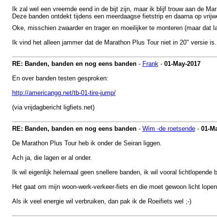
Ik zal wel een vreemde eend in de bijt zijn, maar ik blijf trouw aan de M
Deze banden ontdekt tijdens een meerdaagse fietstrip en daarna op vrijw
Oke, misschien zwaarder en trager en moeilijker te monteren (maar dat l
Ik vind het alleen jammer dat de Marathon Plus Tour niet in 20" versie is.
RE: Banden, banden en nog eens banden
-
Frank
-
01-May-2017
En over banden testen gesproken:
http://americangg.net/tb-01-tire-jump/
(via vrijdagbericht ligfiets.net)
RE: Banden, banden en nog eens banden
-
Wim -de roetsende
-
01-M
De Marathon Plus Tour heb ik onder de Seiran liggen.
Ach ja, die lagen er al onder.
Ik wil eigenlijk helemaal geen snellere banden, ik wil vooral lichtlopen
Het gaat om mijn woon-werk-verkeer-fiets en die moet gewoon licht lopen
Als ik veel energie wil verbruiken, dan pak ik de Roeifiets wel ;-)