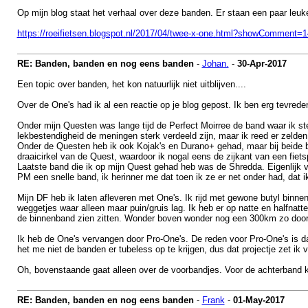
Op mijn blog staat het verhaal over deze banden. Er staan een paar leuk
https://roeifietsen.blogspot.nl/2017/04/twee-x-one.html?showCommen
RE: Banden, banden en nog eens banden
-
Johan.
-
30-Apr-2017
Een topic over banden, het kon natuurlijk niet uitblijven....
Over de One's had ik al een reactie op je blog gepost. Ik ben erg tevreden 
Onder mijn Questen was lange tijd de Perfect Moirree de band waar ik stee
lekbestendigheid de meningen sterk verdeeld zijn, maar ik reed er zelden 
Onder de Questen heb ik ook Kojak's en Durano+ gehad, maar bij beide ba
draaicirkel van de Quest, waardoor ik nogal eens de zijkant van een fiet
Laatste band die ik op mijn Quest gehad heb was de Shredda. Eigenlijk v
PM een snelle band, ik herinner me dat toen ik ze er net onder had, dat 
Mijn DF heb ik laten afleveren met One's. Ik rijd met gewone butyl binn
weggetjes waar alleen maar puin/gruis lag. Ik heb er op natte en halfn
de binnenband zien zitten. Wonder boven wonder nog een 300km zo door k
Ik heb de One's vervangen door Pro-One's. De reden voor Pro-One's is dat
het me niet de banden er tubeless op te krijgen, dus dat projectje zet ik
Oh, bovenstaande gaat alleen over de voorbandjes. Voor de achterband ki
RE: Banden, banden en nog eens banden
-
Frank
-
01-May-2017