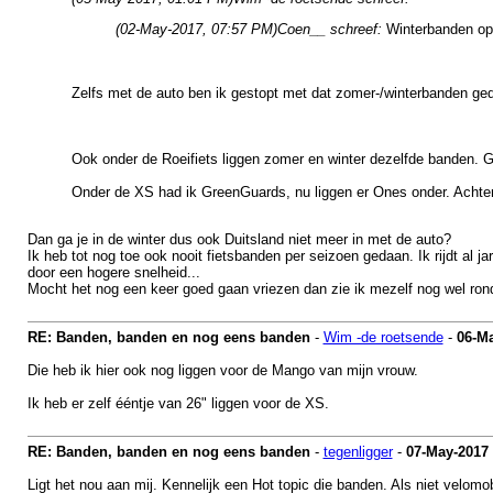
(02-May-2017, 07:57 PM)
Coen__ schreef:
Winterbanden op
Zelfs met de auto ben ik gestopt met dat zomer-/winterbanden ge
Ook onder de Roeifiets liggen zomer en winter dezelfde banden. 
Onder de XS had ik GreenGuards, nu liggen er Ones onder. Achte
Dan ga je in de winter dus ook Duitsland niet meer in met de auto?
Ik heb tot nog toe ook nooit fietsbanden per seizoen gedaan. Ik rijdt al
door een hogere snelheid...
Mocht het nog een keer goed gaan vriezen dan zie ik mezelf nog wel ro
RE: Banden, banden en nog eens banden
-
Wim -de roetsende
-
06-M
Die heb ik hier ook nog liggen voor de Mango van mijn vrouw.
Ik heb er zelf ééntje van 26" liggen voor de XS.
RE: Banden, banden en nog eens banden
-
tegenligger
-
07-May-2017
Ligt het nou aan mij. Kennelijk een Hot topic die banden. Als niet velomo