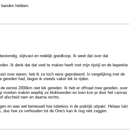
ze banden hebben.
estendig, slijtvast en redelijk goedkoop. Ik weet dat over dat
n. Ik denk dat dat veel te maken heeft met mijn rijstijl en de beperkte
ast over waren, heb ik ze toch eens geprobeerd. In vergelijking met de
e gereden had, begon ik steeds vaker lek te rijden.
 de eerste 2000km niet lek gereden. Ik heb er offroad mee gereden, over
top moeten maken waarbij ze blokkeerden en toen kon je door het canvas
of afscheid nam en daarna rechts.
gen en was wel benieuwd hoe tubeless in de praktijk uitpakt. Helaas lukt
's, dus hoe ze verhouden tot de One's kan ik nog niet zeggen.