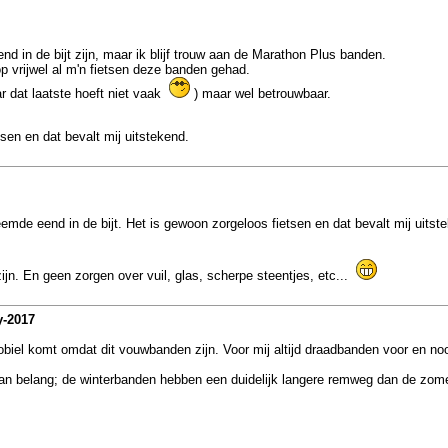
nd in de bijt zijn, maar ik blijf trouw aan de Marathon Plus banden.
p vrijwel al m'n fietsen deze banden gehad.
r dat laatste hoeft niet vaak
) maar wel betrouwbaar.
sen en dat bevalt mij uitstekend.
emde eend in de bijt. Het is gewoon zorgeloos fietsen en dat bevalt mij uitst
ijn. En geen zorgen over vuil, glas, scherpe steentjes, etc...
y-2017
iel komt omdat dit vouwbanden zijn. Voor mij altijd draadbanden voor en noo
n belang; de winterbanden hebben een duidelijk langere remweg dan de zomer