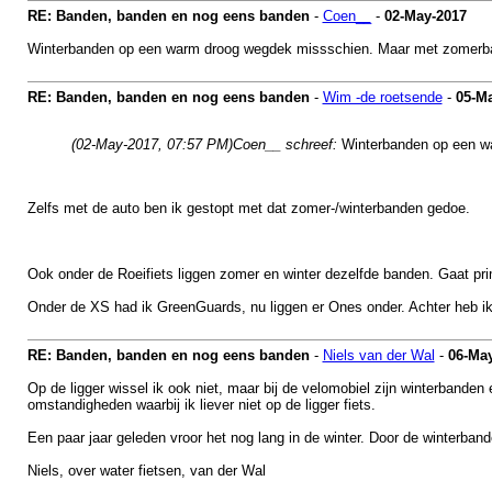
RE: Banden, banden en nog eens banden
-
Coen__
-
02-May-2017
Winterbanden op een warm droog wegdek missschien. Maar met zomerbande
RE: Banden, banden en nog eens banden
-
Wim -de roetsende
-
05-M
(02-May-2017, 07:57 PM)
Coen__ schreef:
Winterbanden op een wa
Zelfs met de auto ben ik gestopt met dat zomer-/winterbanden gedoe.
Ook onder de Roeifiets liggen zomer en winter dezelfde banden. Gaat pr
Onder de XS had ik GreenGuards, nu liggen er Ones onder. Achter heb i
RE: Banden, banden en nog eens banden
-
Niels van der Wal
-
06-Ma
Op de ligger wissel ik ook niet, maar bij de velomobiel zijn winterbanden e
omstandigheden waarbij ik liever niet op de ligger fiets.
Een paar jaar geleden vroor het nog lang in de winter. Door de winterban
Niels, over water fietsen, van der Wal