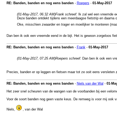
RE: Banden, banden en nog eens banden
-
Roepers
-
01-May-2017
(01-May-2017, 06:32 AM)
Frank schreef:
Ik zal wel een vreemde ee
Deze banden ontdekt tijdens een meerdaagse fietstrip en daarna o
Oke, misschien zwaarder en trager en moeilijker te monteren (maa
Dan ben ik ook een vreemde eend in de bijt. Het is gewoon zorgeloos fiet
RE: Banden, banden en nog eens banden
-
Frank
-
01-May-2017
(01-May-2017, 07:25 AM)
Roepers schreef:
Dan ben ik ook een vre
Precies, banden er op leggen en fietsen maar tot ze ooit eens versleten z
RE: Banden, banden en nog eens banden
-
Niels van der Wal
-
01-Ma
Het zeer snel scheuren van de wangen van de voorbanden bij een velomob
Voor de soort banden nog geen vaste keus. De remweg is voor mij ook va
Niels,
, van der Wal