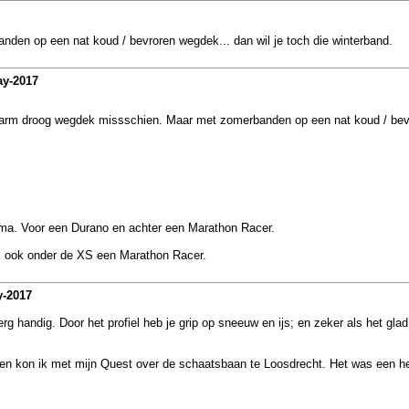
n op een nat koud / bevroren wegdek... dan wil je toch die winterband.
ay-2017
rm droog wegdek missschien. Maar met zomerbanden op een nat koud / bevror
ima. Voor een Durano en achter een Marathon Racer.
k ook onder de XS een Marathon Racer.
y-2017
rg handig. Door het profiel heb je grip op sneeuw en ijs; en zeker als het glad
den kon ik met mijn Quest over de schaatsbaan te Loosdrecht. Het was een hee