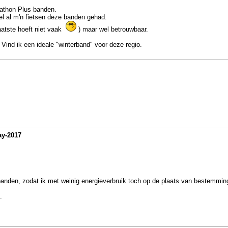
arathon Plus banden.
el al m'n fietsen deze banden gehad.
aatste hoeft niet vaak
) maar wel betrouwbaar.
 Vind ik een ideale "winterband" voor deze regio.
ay-2017
de banden, zodat ik met weinig energieverbruik toch op de plaats van bestemmi
.