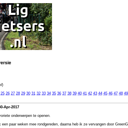
ersie
ml
)
25
26
27
28
29
30
31
32
33
34
35
36
37
38
39
40
41
42
43
44
45
46
47
48
49
30-Apr-2017
voriete onderwerpen te openen.
 ik een paar weken mee rondgereden, daarna heb ik ze vervangen door Green