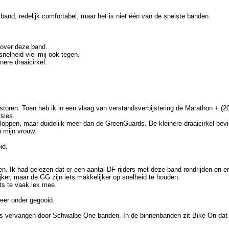
nd, redelijk comfortabel, maar het is niet één van de snelste banden.
 over deze band.
snelheid viel mij ook tegen.
nere draaicirkel.
oren. Toen heb ik in een vlaag van verstandsverbijstering de Marathon + (201
sies.
loppen, maar duidelijk meer dan de GreenGuards. De kleinere draaicirkel bevi
 mijn vrouw.
id.
en. Ik had gelezen dat er een aantal DF-rijders met deze band rondrijden en er
ker, maar de GG zijn iets makkelijker op snelheid te houden.
ts te vaak lek mee.
eer onder gegooid.
vervangen door Schwalbe One banden. In de binnenbanden zit Bike-On dat de