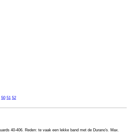
50
51
52
Guards 40-406. Reden: te vaak een lekke band met de Durano's. Max.