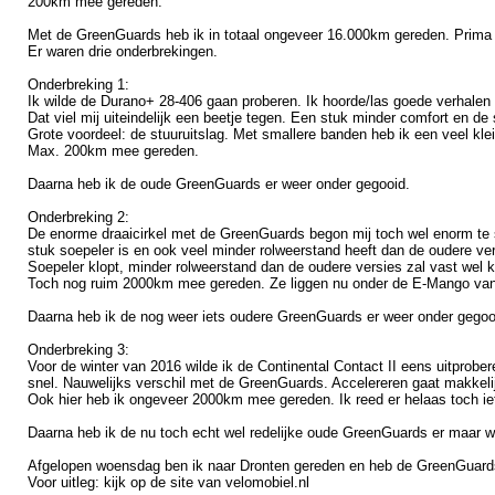
200km mee gereden.
Met de GreenGuards heb ik in totaal ongeveer 16.000km gereden. Prima ba
Er waren drie onderbrekingen.
Onderbreking 1:
Ik wilde de Durano+ 28-406 gaan proberen. Ik hoorde/las goede verhalen
Dat viel mij uiteindelijk een beetje tegen. Een stuk minder comfort en de 
Grote voordeel: de stuuruitslag. Met smallere banden heb ik een veel klei
Max. 200km mee gereden.
Daarna heb ik de oude GreenGuards er weer onder gegooid.
Onderbreking 2:
De enorme draaicirkel met de GreenGuards begon mij toch wel enorm te st
stuk soepeler is en ook veel minder rolweerstand heeft dan de oudere ver
Soepeler klopt, minder rolweerstand dan de oudere versies zal vast wel k
Toch nog ruim 2000km mee gereden. Ze liggen nu onder de E-Mango van
Daarna heb ik de nog weer iets oudere GreenGuards er weer onder gegoo
Onderbreking 3:
Voor de winter van 2016 wilde ik de Continental Contact II eens uitprober
snel. Nauwelijks verschil met de GreenGuards. Accelereren gaat makkelij
Ook hier heb ik ongeveer 2000km mee gereden. Ik reed er helaas toch ie
Daarna heb ik de nu toch echt wel redelijke oude GreenGuards er maar w
Afgelopen woensdag ben ik naar Dronten gereden en heb de GreenGuards 
Voor uitleg: kijk op de site van velomobiel.nl