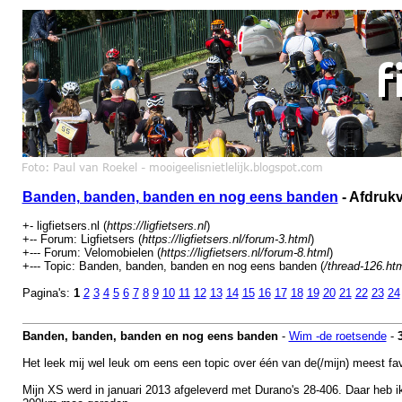
Banden, banden, banden en nog eens banden
- Afdrukv
+- ligfietsers.nl (
https://ligfietsers.nl
)
+-- Forum: Ligfietsers (
https://ligfietsers.nl/forum-3.html
)
+--- Forum: Velomobielen (
https://ligfietsers.nl/forum-8.html
)
+--- Topic: Banden, banden, banden en nog eens banden (
/thread-126.ht
Pagina's:
1
2
3
4
5
6
7
8
9
10
11
12
13
14
15
16
17
18
19
20
21
22
23
24
Banden, banden, banden en nog eens banden
-
Wim -de roetsende
-
Het leek mij wel leuk om eens een topic over één van de(/mijn) meest fa
Mijn XS werd in januari 2013 afgeleverd met Durano's 28-406. Daar heb