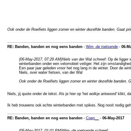
Ook onder de Roeifiets liggen zomer en winter dezelfde banden. Gaat pr
RE: Banden, banden en nog eens banden
-
Wim -de roetsende
-
06-M
(06-May-2017, 07:29 AM)
Niels van der Wal schreef:
Op de ligger w
winterbanden onder een velomobiel veiliger. Het zijn omstandigheden 
Een paar jaar geleden vroor het nog lang in de winter. Door de wi
Niels, over water fietsen, van der Wal
Ook onder de Roeifiets liggen zomer en winter dezelfde banden. 
Niels, jij quote onder de tekst. Als je hier op 'het wolkje antwoord' klikt,
Ik heb trouwens ook echte winterbanden met spikes. Nog nooit nodig g
RE: Banden, banden en nog eens banden
-
Coen__
-
06-May-2017
(05-May-2017, 01:01 PM)
Wim -de roetsende schreef: