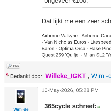
ongeveer €100,-
Dat lijkt me een zeer sc
Airborne Valkyrie - Airborne Car
- Van Nicholas Euros - Litespee
Baron - Optima Orca - Hase Pin
Quest 259 'Quifje' - Milan SL2 '
Zoek
Willeke_IGKT
,
Wim -d
Bedankt door:
10-May-2026, 05:28 PM
365cycle schreef:
Wim -de