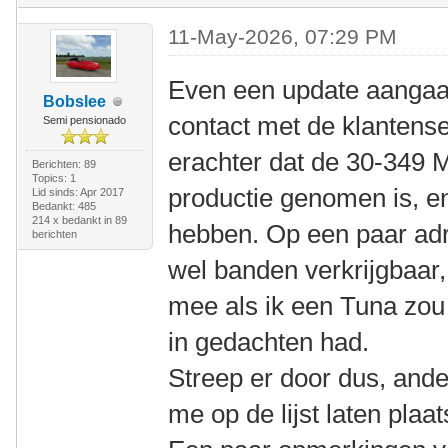
11-May-2026, 07:29 PM
Even een update aangaa
Bobslee
contact met de klantens
Semi pensionado
erachter dat de 30-349 M
Berichten: 89
Topics: 1
productie genomen is, e
Lid sinds: Apr 2017
Bedankt: 485
214 x bedankt in 89
hebben. Op een paar adr
berichten
wel banden verkrijgbaar,
mee als ik een Tuna zou 
in gedachten had.
Streep er door dus, ande
me op de lijst laten plaa