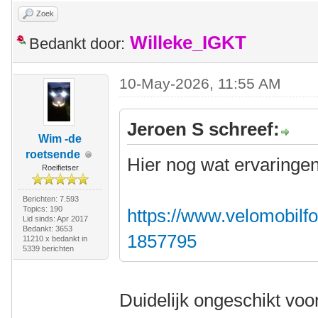
Zoek
Willeke_IGKT
Bedankt door:
10-May-2026, 11:55 AM
Jeroen S schreef:
Wim -de
roetsende
Hier nog wat ervaringen
Roeifietser
Berichten: 7.593
Topics: 190
https://www.velomobilfo
Lid sinds: Apr 2017
Bedankt: 3653
1857795
11210 x bedankt in
5339 berichten
Duidelijk ongeschikt voor