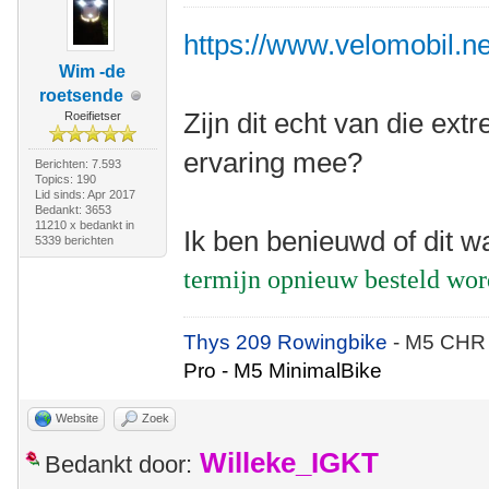
https://www.velomobil.net
Wim -de
roetsende
Zijn dit echt van die e
Roeifietser
ervaring mee?
Berichten: 7.593
Topics: 190
Lid sinds: Apr 2017
Bedankt: 3653
11210 x bedankt in
Ik ben benieuwd of dit w
5339 berichten
termijn opnieuw besteld wo
Thys 209 Rowingbike
- M5 CHR
Pro - M5 MinimalBike
Website
Zoek
Willeke_IGKT
Bedankt door: