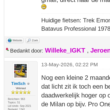
Huidige fietsen: Trek Emon
Batavus Professional 1978
Website
Zoek
Willeke_IGKT
,
Jeroe
Bedankt door:
13-May-2026, 02:22 PM
Nog een kleine 2 maande
TimSch
dat licht zit ik toch een b
Velonaut
daadwerkelijk hoger op op
Berichten: 963
de Milan op bijv. Pro On
Topics: 51
Lid sinds: Sep 2021
Bedankt: 1341