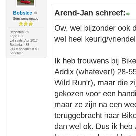
Arend-Jan schreef:
Bobslee
Semi pensionado
Ow, wel bijzonder ook da
Berichten: 89
Topics: 1
wel heel keurig/vriendeli
Lid sinds: Apr 2017
Bedankt: 485
214 x bedankt in 89
berichten
Ik heb trouwens bij Bi
Addix (whatever!) 28-55
Wild Run'r), maar die zi
gekozen voor een handi
maar ze zijn na een we
teruggebracht naar BikeI
dan wel ok. Dus ik heb z