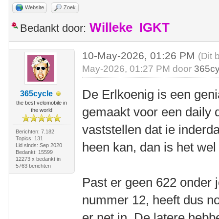
Website
Zoek
Willeke_IGKT
Bedankt door:
10-May-2026, 01:26 PM
(Dit 
May-2026, 01:27 PM door
365cy
De Erlkoenig is een geni
365cycle
the best velomobile in
gemaakt voor een daily dr
the world
vaststellen dat ie inder
Berichten: 7.182
Topics: 131
heen kan, dan is het we
Lid sinds: Sep 2020
Bedankt: 15599
12273 x bedankt in
5763 berichten
Past er geen 622 onder 
nummer 12, heeft dus no
er net in. De latere hebb