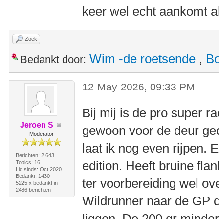
keer wel echt aankomt a
Zoek
Wim -de roetsende
,
B
Bedankt door:
12-May-2026, 09:33 PM
Bij mij is de pro super r
Jeroen S
gewoon voor de deur ge
Moderator
laat ik nog even rijpen. 
Berichten: 2.643
edition. Heeft bruine fla
Topics: 16
Lid sinds: Oct 2020
Bedankt: 1430
ter voorbereiding wel o
5225 x bedankt in
2486 berichten
Wildrunner naar de GP d
liggen. De 200 gr minder 