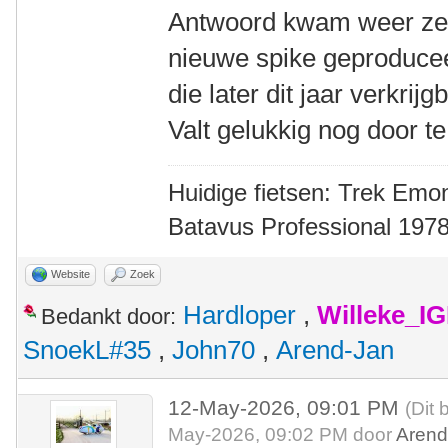
Antwoord kwam weer zeer
nieuwe spike geproducee
die later dit jaar verkri
Valt gelukkig nog door te
Huidige fietsen: Trek Emon
Batavus Professional 1978
Website
Zoek
Hardloper
,
Willeke_I
Bedankt door:
SnoekL#35
,
John70
,
Arend-Jan
12-May-2026, 09:01 PM
(Dit 
May-2026, 09:02 PM door
Arend