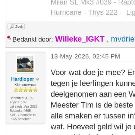
Milan SL Mk3 #039 - Rapto
Hurricane - Thys 222 -
Li
Zoek
Willeke_IGKT
,
mvdrie
Bedankt door:
13-May-2026, 02:45 PM
Voor wat doe je mee? En 
Hardloper
tegen je leerlingen kun
Kilometervreter
deelgenomen aan een WK
Berichten: 4.192
Topics: 132
Meester Tim is de beste
Lid sinds: Apr 2023
Bedankt: 4665
alle smaken er tussen in
5491 x bedankt in
3565 berichten
wat. Hoeveel geld wil je