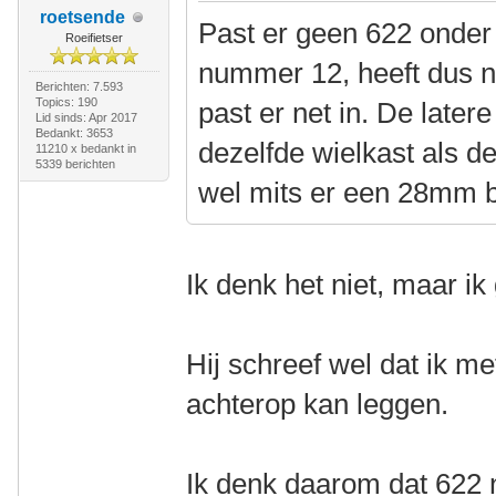
roetsende
Past er geen 622 onder
Roeifietser
nummer 12, heeft dus n
Berichten: 7.593
Topics: 190
past er net in. De later
Lid sinds: Apr 2017
Bedankt: 3653
dezelfde wielkast als d
11210 x bedankt in
5339 berichten
wel mits er een 28mm 
Ik denk het niet, maar i
Hij schreef wel dat ik 
achterop kan leggen.
Ik denk daarom dat 622 