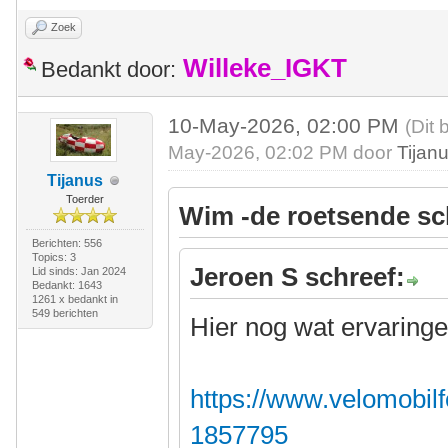
Zoek
Willeke_IGKT
Bedankt door:
10-May-2026, 02:00 PM
(Dit 
May-2026, 02:02 PM door
Tijan
Tijanus
Toerder
Wim -de roetsende sc
Berichten: 556
Topics: 3
Jeroen S schreef:
Lid sinds: Jan 2024
Bedankt: 1643
1261 x bedankt in
549 berichten
Hier nog wat ervaringe
https://www.velomobilf
1857795