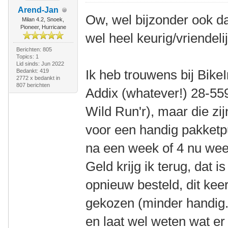
Arend-Jan
Ow, wel bijzonder ook dat
Milan 4.2, Snoek,
Pioneer, Hurricane
wel heel keurig/vriendelij
Berichten: 805
Topics: 1
Lid sinds: Jun 2022
Ik heb trouwens bij Bik
Bedankt: 419
2772 x bedankt in
807 berichten
Addix (whatever!) 28-559
Wild Run'r), maar die zi
voor een handig pakketpu
na een week of 4 nu wee
Geld krijg ik terug, dat i
opnieuw besteld, dit kee
gekozen (minder handig.
en laat wel weten wat er i