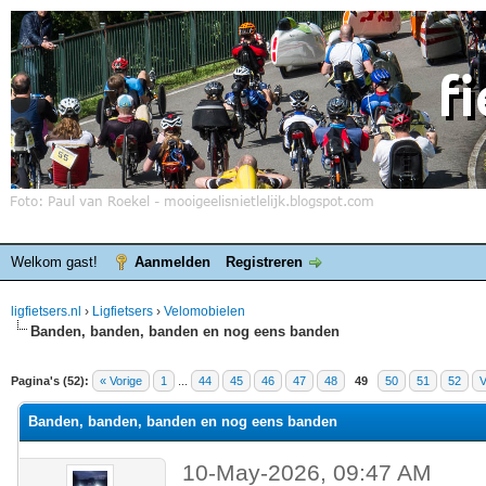
Welkom gast!
Aanmelden
Registreren
ligfietsers.nl
›
Ligfietsers
›
Velomobielen
Banden, banden, banden en nog eens banden
elde waardering is 3
Pagina's (52):
« Vorige
1
...
44
45
46
47
48
49
50
51
52
V
Banden, banden, banden en nog eens banden
10-May-2026, 09:47 AM