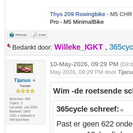
Thys 209 Rowingbike
- M5 CHR
Pro - M5 MinimalBike
Website
Zoek
Willeke_IGKT
,
365cyc
Bedankt door:
10-May-2026, 09:29 PM
(Dit 
May-2026, 09:29 PM door
Tijan
Tijanus
Toerder
Wim -de roetsende sc
Berichten: 556
Topics: 3
365cycle schreef:
Lid sinds: Jan 2024
Bedankt: 1643
1261 x bedankt in
549 berichten
Past er geen 622 onde