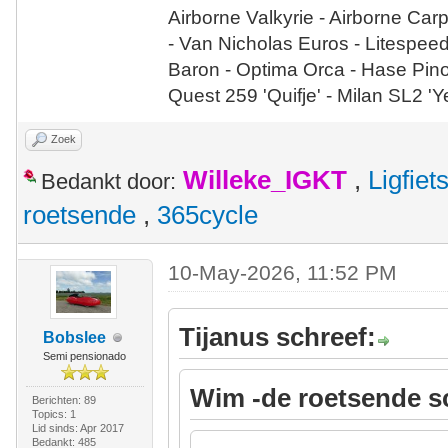
Airborne Valkyrie - Airborne Car
- Van Nicholas Euros - Litespee
Baron - Optima Orca - Hase Pin
Quest 259 'Quifje' - Milan SL2 '
Zoek
Willeke_IGKT
,
Ligfie
Bedankt door:
roetsende
,
365cycle
10-May-2026, 11:52 PM
Tijanus schreef:
Bobslee
Semi pensionado
Wim -de roetsende s
Berichten: 89
Topics: 1
Lid sinds: Apr 2017
Bedankt: 485