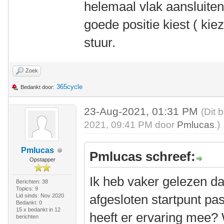
helemaal vlak aansluiten
goede positie kiest ( ki
stuur.
Zoek
365cycle
Bedankt door:
23-Aug-2021, 01:31 PM
(Dit 
2021, 09:41 PM door
Pmlucas
.)
Pmlucas
Pmlucas schreef:
Opstapper
Ik heb vaker gelezen da
Berichten: 38
Topics: 9
afgesloten startpunt pa
Lid sinds: Nov 2020
Bedankt: 0
15 x bedankt in 12
heeft er ervaring mee? 
berichten