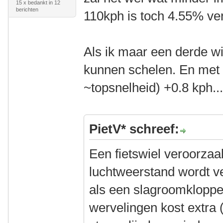
15 x bedankt in 12
berichten
110kph is toch 4.55% ve
Als ik maar een derde w
kunnen schelen. En met 
~topsnelheid) +0.8 kph...
PietV* schreef:
Een fietswiel veroorzaak
luchtweerstand wordt ve
als een slagroomklopper
wervelingen kost extra 