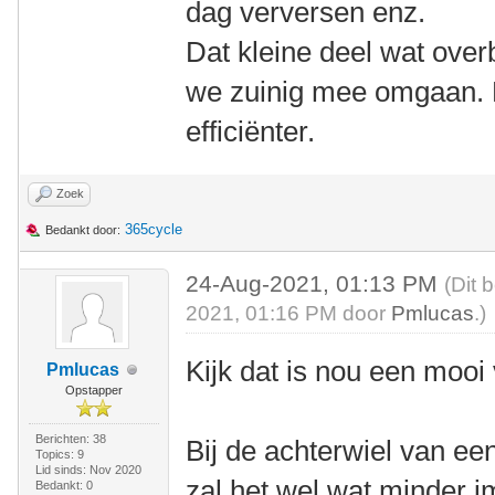
dag verversen enz.
Dat kleine deel wat over
we zuinig mee omgaan. D
efficiënter.
Zoek
365cycle
Bedankt door:
24-Aug-2021, 01:13 PM
(Dit 
2021, 01:16 PM door
Pmlucas
.)
Kijk dat is nou een mooi
Pmlucas
Opstapper
Berichten: 38
Bij de achterwiel van ee
Topics: 9
Lid sinds: Nov 2020
zal het wel wat minder 
Bedankt: 0