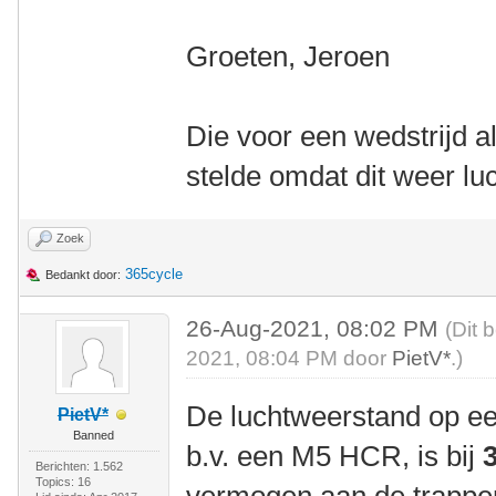
Groeten, Jeroen
Die voor een wedstrijd alt
stelde omdat dit weer lu
Zoek
365cycle
Bedankt door:
26-Aug-2021, 08:02 PM
(Dit 
2021, 08:04 PM door
PietV*
.)
De luchtweerstand op ee
PietV*
Banned
b.v. een M5 HCR, is bij
Berichten: 1.562
Topics: 16