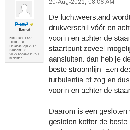
20-Aug-2021, 08:08 AM
De luchtweerstand wordt
PietV*
drukverschil vóór en acht
Banned
voorin en achter de staar
Berichten: 1.562
Topics: 16
Lid sinds: Apr 2017
staartpunt zoveel mogeli
Bedankt: 98
505 x bedankt in 350
aansluiten, dan heb je de
berichten
beste stroomlijn. Een de
turbulentie of zog en du
voorin en achter de staar
Daarom is een gesloten 
gesloten koffer de beste