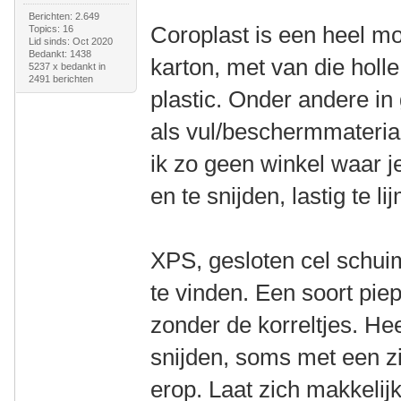
Berichten: 2.649
Coroplast is een heel m
Topics: 16
Lid sinds: Oct 2020
Bedankt: 1438
karton, met van die holl
5237 x bedankt in
2491 berichten
plastic. Onder andere in
als vul/beschermmateria
ik zo geen winkel waar j
en te snijden, lastig te li
XPS, gesloten cel schuim
te vinden. Een soort pie
zonder de korreltjes. He
snijden, soms met een zil
erop. Laat zich makkelijk