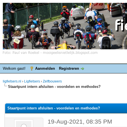
Welkom gast!
Aanmelden
Registreren
ligfietsers.nl
›
Ligfietsers
›
Zelfbouwers
Staartpunt intern afsluiten - voordelen en methodes?
elde waardering is 0
Staartpunt intern afsluiten - voordelen en methodes?
19-Aug-2021, 08:35 PM