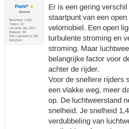
Er is een gering verschi
PietV*
Banned
staartpunt van een open 
Berichten: 1.562
Topics: 16
velomobiel. Een open li
Lid sinds: Apr 2017
Bedankt: 98
turbulente stroming en 
505 x bedankt in 350
berichten
stroming. Maar luchtweers
belangrijke factor voor d
achter de rijder.
Voor de snellere rijders 
een vlakke weg, meer d
op. De luchtweerstand n
snelheid. Je snelheid 1,
verdubbeling van luchtw