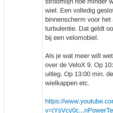
stroomlijn hoe minder 
wiel. Een volledig gesl
binnenscherm voor het a
turbulentie. Dat geldt o
bij een velomobiel.
Als je wat meer wilt wet
over de VeloX 9. Op 10:
uitleg. Op 13:00 min. d
wielkappen etc.
https://www.youtube.c
v=jYsVcy0c...nPowerT