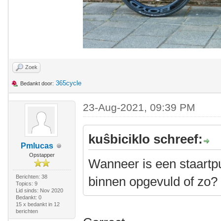
Zoek
365cycle
Bedankt door:
23-Aug-2021, 09:39 PM
kuŝbiciklo schreef:
Pmlucas
Opstapper
Wanneer is een staartpu
Berichten: 38
binnen opgevuld of zo?
Topics: 9
Lid sinds: Nov 2020
Bedankt: 0
15 x bedankt in 12
berichten