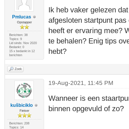
Ik heb vaker gelezen dat
Pmlucas
afgesloten startpunt pas
Opstapper
heeft er ervaring mee? 
Berichten: 38
te behalen? Enig tips ov
Topics: 9
Lid sinds: Nov 2020
Bedankt: 0
hebt?
15 x bedankt in 12
berichten
Zoek
19-Aug-2021, 11:45 PM
Wanneer is een staartpun
kuŝbiciklo
binnen opgevuld of zo?
Fietser
Berichten: 208
Topics: 14