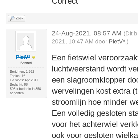
Correct
Zoek
24-Aug-2021, 08:57 AM
(Dit 
2021, 10:47 AM door
PietV*
.)
Een fietswiel veroorzaakt
PietV*
Banned
luchtweerstand wordt ver
Berichten: 1.562
Topics: 16
een slagroomklopper doo
Lid sinds: Apr 2017
Bedankt: 98
wervelingen kost extra (
505 x bedankt in 350
berichten
stroomlijn hoe minder we
Een volledig gesloten s
voor het achterwiel verkle
ook voor gesloten wielka