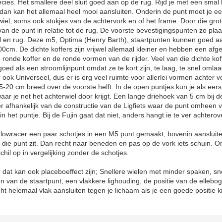
ecies. Het smallere deel sluit goed aan op de rug. Rijd je met een smal 
dan kan het allemaal heel mooi aansluiten. Onderin de punt moet je ee
iel, soms ook stukjes van de achtervork en of het frame. Door die grot
an de punt in relatie tot de rug. De voorste bevestigingspunten zo plaa
oel en rug. Deze m5, Optima (Henry Barth), staartpunten kunnen goed a
0cm. De dichte koffers zijn vrijwel allemaal kleiner en hebben een afg
ronde koffer en de ronde vormen van de rijder. Veel van die dichte koff
oed als een stroomlijnpunt omdat ze te kort zijn, te laag, te snel omla
r ook Universeel, dus er is erg veel ruimte voor allerlei vormen achter vo
15-20 cm breed over de voorste helft. In de open puntjes kun je als eer
ar je net het achterwiel door krijgt. Een lange driehoek van 5 cm bij 
r afhankelijk van de constructie van de Ligfiets waar de punt omheen va
n het puntje. Bij de Fujin gaat dat niet, anders hangt ie te ver achterov
lowracer een paar schotjes in een M5 punt gemaakt, bovenin aansluite
die punt zit. Dan recht naar beneden en pas op de vork iets schuin. Om 
hil op in vergelijking zonder de schotjes.
 dat kan ook placeboeffect zijn; Snellere wielen met minder spaken, sne
en van de staartpunt, een vlakkere lighouding, de positie van de elleb
 helemaal vlak aansluiten tegen je lichaam als je een goede positie ki