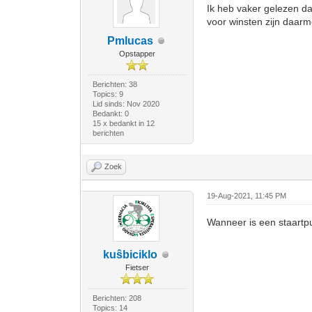
Ik heb vaker gelezen da
voor winsten zijn daarm
Pmlucas
Opstapper
Berichten: 38
Topics: 9
Lid sinds: Nov 2020
Bedankt: 0
15 x bedankt in 12
berichten
Zoek
19-Aug-2021, 11:45 PM
Wanneer is een staartpu
kuŝbiciklo
Fietser
Berichten: 208
Topics: 14