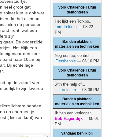
bovenstuurtje,
n heel groot gat
vork Challenge Taifun
demonteren
e spleet kun je ook wat
tsen dat het allemaal
Het lijkt een Torxbo...
ansluiten op personen
Tom Fekkes
— 08:22
erond front, wat een
PM
ers zijn
ag gaan. De onderzijde
Banden plakken:
materialen en technieken
rkjes. Het blijft een
ste eigenaar een zeer
Nog een tip, control...
de band naar 10cm bij
Fietsbennie
— 08:16 PM
lt. Bij echte lage
vork Challenge Taifun
er.
demonteren
nd op de zijkant van
with the help of...
eerlijk te zijn leverde
veloc_h
— 08:06 PM
Banden plakken:
materialen en technieken
llere lichtere banden,
ogen en daarmee je
Ik heb een verloopst...
est ( kiezen kunt) van
Bob Hagendijk
— 08:01
PM
Vandaag ben ik blij