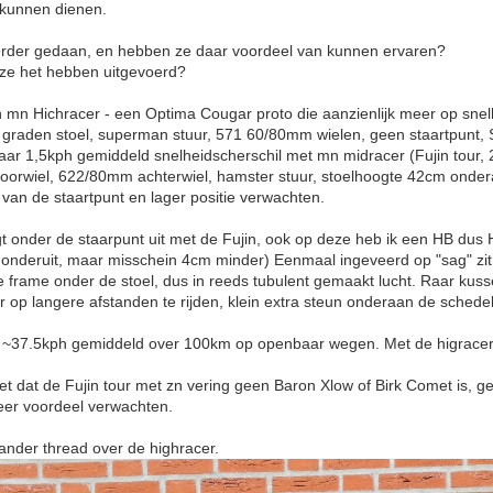
u kunnen dienen.
erder gedaan, en hebben ze daar voordeel van kunnen ervaren?
 ze het hebben uitgevoerd?
 mn Hichracer - een Optima Cougar proto die aanzienlijk meer op snelh
2 graden stoel, superman stuur, 571 60/80mm wielen, geen staartpunt,
ar 1,5kph gemiddeld snelheidscherschil met mn midracer (Fujin tour, 
oorwiel, 622/80mm achterwiel, hamster stuur, stoelhoogte 42cm onder
 van de staartpunt en lager positie verwachten.
t onder de staarpunt uit met de Fujin, ook op deze heb ik een HB dus He
 onderuit, maar misschein 4cm minder) Eenmaal ingeveerd op "sag" zit
e frame onder de stoel, dus in reeds tubulent gemaakt lucht. Raar kus
r op langere afstanden te rijden, klein extra steun onderaan de schedel
k ~37.5kph gemiddeld over 100km op openbaar wegen. Met de higracer
et dat de Fujin tour met zn vering geen Baron Xlow of Birk Comet is, ge
eer voordeel verwachten.
jn ander thread over de highracer.