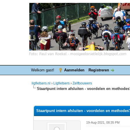
Welkom gast!
Aanmelden
Registreren
ligfietsers.nl
›
Ligfietsers
›
Zelfbouwers
Staartpunt intern afsluiten - voordelen en methode
0 stemmen - gemiddelde waardering is 0
1
2
3
4
5
Staartpunt intern afsluiten - voordelen en methodes
19-Aug-2021, 08:35 PM