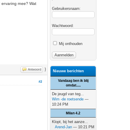
er ervaring mee? Wat
Gebruikersnaam:
Wachtwoord:
Mij onthouden
}
Antwoord
Nieuwe berichten
Vandaag ben ik blij
#2
omdat.....
De jeugd van teg...
Wim -de roetsende
—
10:24 PM
Milan 4.2
Klopt, bij het aanze...
Arend-Jan
— 10:21 PM