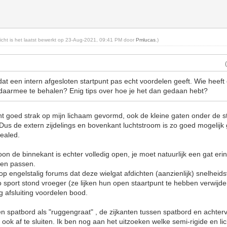
ericht is het laatst bewerkt op 23-Aug-2021, 09:41 PM door
Pmlucas
.)
dat een intern afgesloten startpunt pas echt voordelen geeft. Wie heeft
 daarmee te behalen? Enig tips over hoe je het dan gedaan hebt?
ant goed strak op mijn lichaam gevormd, ook de kleine gaten onder de st
 Dus de extern zijdelings en bovenkant luchtstroom is zo goed mogelijk 
sealed.
n de binnekant is echter volledig open, je moet natuurlijk een gat eri
aten passen.
op engelstalig forums dat deze wielgat afdichten (aanzienlijk) snelheid
 sport stond vroeger (ze lijken hun open staartpunt te hebben verwijde
ig afsluiting voordelen bood.
 spatbord als "ruggengraat" , de zijkanten tussen spatbord en achtervo
ook af te sluiten. Ik ben nog aan het uitzoeken welke semi-rigide en li