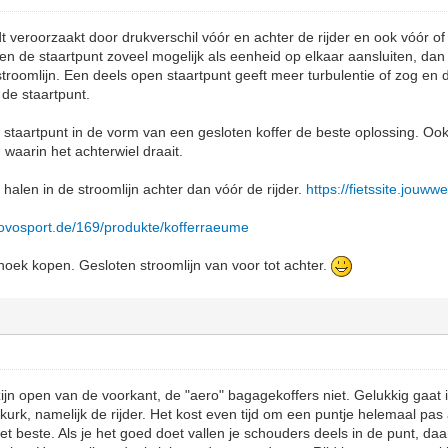
 veroorzaakt door drukverschil vóór en achter de rijder en ook vóór of
r en de staartpunt zoveel mogelijk als eenheid op elkaar aansluiten, da
 stroomlijn. Een deels open staartpunt geeft meer turbulentie of zog en
 de staartpunt.
staartpunt in de vorm van een gesloten koffer de beste oplossing. Oo
 waarin het achterwiel draait.
 halen in de stroomlijn achter dan vóór de rijder.
https://fietssite.jouww
novosport.de/169/produkte/kofferraeume
oek kopen. Gesloten stroomlijn van voor tot achter.
 zijn open van de voorkant, de "aero" bagagekoffers niet. Gelukkig gaat
urk, namelijk de rijder. Het kost even tijd om een puntje helemaal pas a
et beste. Als je het goed doet vallen je schouders deels in de punt, da