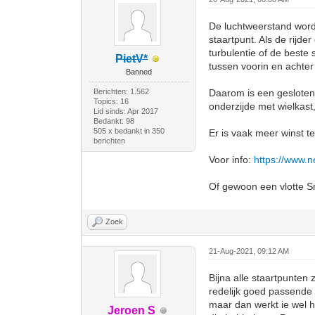
De luchtweerstand wordt
staartpunt. Als de rijde
turbulentie of de beste
PietV*
tussen voorin en achter
Banned
Berichten: 1.562
Daarom is een gesloten 
Topics: 16
onderzijde met wielkast,
Lid sinds: Apr 2017
Bedankt: 98
505 x bedankt in 350
Er is vaak meer winst te
berichten
Voor info:
https://www.
Of gewoon een vlotte Sn
Zoek
21-Aug-2021, 09:12 AM
Bijna alle staartpunten
redelijk goed passende k
maar dan werkt ie wel h
Jeroen S