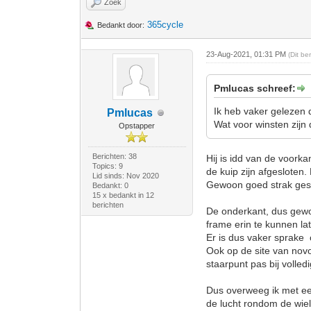
Zoek
365cycle
Bedankt door:
23-Aug-2021, 01:31 PM
(Dit b
Pmlucas schreef:
Ik heb vaker gelezen 
Pmlucas
Wat voor winsten zijn
Opstapper
Berichten: 38
Hij is idd van de voork
Topics: 9
de kuip zijn afgesloten.
Lid sinds: Nov 2020
Gewoon goed strak ge
Bedankt: 0
15 x bedankt in 12
berichten
De onderkant, dus gewoo
frame erin te kunnen l
Er is dus vaker sprake 
Ook op de site van novo
staarpunt pas bij volled
Dus overweeg ik met een
de lucht rondom de wiel 