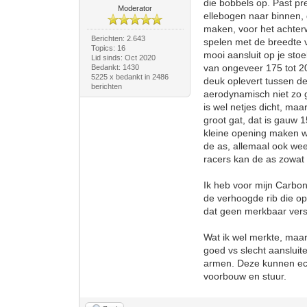
die bobbels op. Past pr
Moderator
ellebogen naar binnen, 
maken, voor het achterw
Berichten: 2.643
spelen met de breedte v
Topics: 16
mooi aansluit op je st
Lid sinds: Oct 2020
van ongeveer 175 tot 20
Bedankt: 1430
5225 x bedankt in 2486
deuk oplevert tussen de 
berichten
aerodynamisch niet zo g
is wel netjes dicht, maa
groot gat, dat is gauw 
kleine opening maken wa
de as, allemaal ook wee
racers kan de as zowat i
Ik heb voor mijn Carbon
de verhoogde rib die op 
dat geen merkbaar versc
Wat ik wel merkte, maar
goed vs slecht aansluit
armen. Deze kunnen echt
voorbouw en stuur.