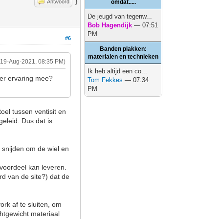
}
Antwoord
omdat.....
De jeugd van tegenw...
Bob Hagendijk
— 07:51
PM
#6
Banden plakken:
materialen en technieken
(19-Aug-2021, 08:35 PM)
Ik heb altijd een co...
 er ervaring mee?
Tom Fekkes
— 07:34
PM
oel tussen ventisit en
geleid. Dus dat is
n snijden om de wiel en
svoordeel kan leveren.
rd van de site?) dat de
rk af te sluiten, om
chtgewicht materiaal