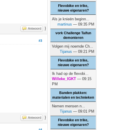
Flevobike en trike,
nieuwe eigenaren?
Als je knieën beginn...
martinus
— 09:35 PM
}
Antwoord
vork Challenge Taifun
demonteren
#3
Volgen mij noemde Ch...
Tijanus
— 09:21 PM
Flevobike en trike,
nieuwe eigenaren?
Ik had op de flevobi...
Willeke_IGKT
— 09:15
PM
Banden plakken:
materialen en technieken
Nemen mensen n...
Tijanus
— 09:01 PM
}
Antwoord
Flevobike en trike,
nieuwe eigenaren?
#4