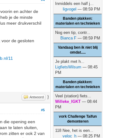
Inmiddels een half j...
ligvogel
— 08:59 PM
 voorin en achter de
n heb je de minste
Banden plakken:
 dus meer drukverschil
materialen en technieken
Nog een tip, contr...
Bianca F
— 08:59 PM
k voor de gesloten
Vandaag ben ik niet blij
omdat.....
eb.nl/11
Je plakt met h...
LigfietsWilsum
— 08:45
PM
Banden plakken:
materialen en technieken
Veel (station) fiets...
}
Antwoord
Willeke_IGKT
— 08:44
PM
#5
vork Challenge Taifun
 in die opening een
demonteren
an te laten sluiten,
118 Nee, het is een...
arom zitten er ook 2 van
veloc_h
— 08:25 PM