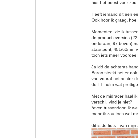
hier het beest voor zo
Heeft iemand dit een e
Ook hoor ik graag, hoe
Momenteel zie ik tussen
de productieversies (2
onderaan, 97 boven) ma
staartpunt, 451/60mm v
toch iets meer voordeel
Ja idd de achteras hang
Baron steekt het er ook
van vooraf net achter d
de TT helm wat prettige
Met de midracer haal i
verschil, vind je niet?
*even tussendoor, ik we
maar ik zou toch wat m
dit is de fiets - van mi