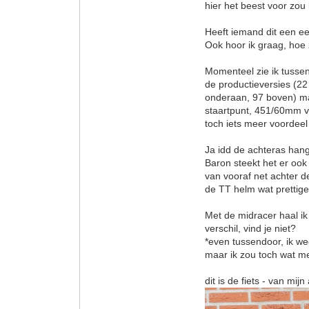
hier het beest voor zo
Heeft iemand dit een e
Ook hoor ik graag, hoe
Momenteel zie ik tussen
de productieversies (2
onderaan, 97 boven) ma
staartpunt, 451/60mm v
toch iets meer voordeel
Ja idd de achteras hang
Baron steekt het er ook
van vooraf net achter d
de TT helm wat prettige
Met de midracer haal i
verschil, vind je niet?
*even tussendoor, ik we
maar ik zou toch wat m
dit is de fiets - van mi