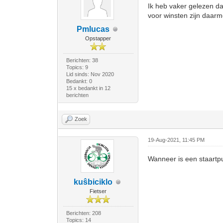
Ik heb vaker gelezen da
voor winsten zijn daarm
Pmlucas
Opstapper
Berichten: 38
Topics: 9
Lid sinds: Nov 2020
Bedankt: 0
15 x bedankt in 12
berichten
Zoek
19-Aug-2021, 11:45 PM
Wanneer is een staartpu
kuŝbiciklo
Fietser
Berichten: 208
Topics: 14