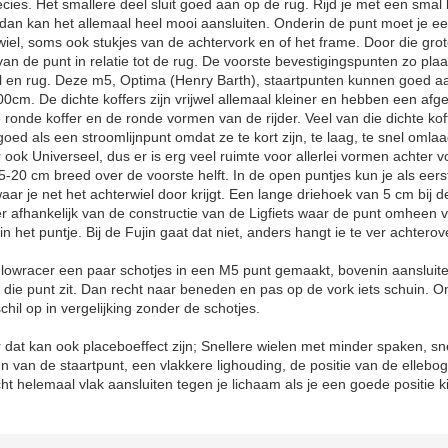
ecies. Het smallere deel sluit goed aan op de rug. Rijd je met een smal 
dan kan het allemaal heel mooi aansluiten. Onderin de punt moet je ee
iel, soms ook stukjes van de achtervork en of het frame. Door die grot
an de punt in relatie tot de rug. De voorste bevestigingspunten zo plaa
oel en rug. Deze m5, Optima (Henry Barth), staartpunten kunnen goed a
0cm. De dichte koffers zijn vrijwel allemaal kleiner en hebben een afg
ronde koffer en de ronde vormen van de rijder. Veel van die dichte koff
oed als een stroomlijnpunt omdat ze te kort zijn, te laag, te snel omla
r ook Universeel, dus er is erg veel ruimte voor allerlei vormen achter vo
15-20 cm breed over de voorste helft. In de open puntjes kun je als eer
ar je net het achterwiel door krijgt. Een lange driehoek van 5 cm bij 
r afhankelijk van de constructie van de Ligfiets waar de punt omheen va
n het puntje. Bij de Fujin gaat dat niet, anders hangt ie te ver achterov
lowracer een paar schotjes in een M5 punt gemaakt, bovenin aansluite
die punt zit. Dan recht naar beneden en pas op de vork iets schuin. Om 
hil op in vergelijking zonder de schotjes.
 dat kan ook placeboeffect zijn; Snellere wielen met minder spaken, sne
en van de staartpunt, een vlakkere lighouding, de positie van de elleb
 helemaal vlak aansluiten tegen je lichaam als je een goede positie ki