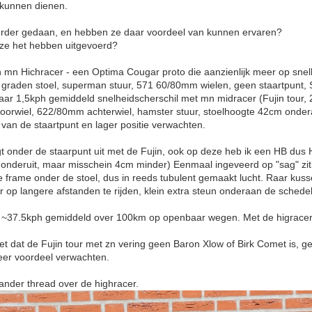
u kunnen dienen.
erder gedaan, en hebben ze daar voordeel van kunnen ervaren?
 ze het hebben uitgevoerd?
 mn Hichracer - een Optima Cougar proto die aanzienlijk meer op snelh
2 graden stoel, superman stuur, 571 60/80mm wielen, geen staartpunt,
ar 1,5kph gemiddeld snelheidscherschil met mn midracer (Fujin tour, 
oorwiel, 622/80mm achterwiel, hamster stuur, stoelhoogte 42cm onder
 van de staartpunt en lager positie verwachten.
t onder de staarpunt uit met de Fujin, ook op deze heb ik een HB dus He
 onderuit, maar misschein 4cm minder) Eenmaal ingeveerd op "sag" zit
e frame onder de stoel, dus in reeds tubulent gemaakt lucht. Raar kus
r op langere afstanden te rijden, klein extra steun onderaan de schedel
k ~37.5kph gemiddeld over 100km op openbaar wegen. Met de higracer
et dat de Fujin tour met zn vering geen Baron Xlow of Birk Comet is, ge
eer voordeel verwachten.
jn ander thread over de highracer.