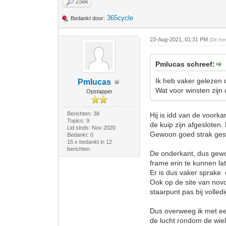
Zoek
365cycle
Bedankt door:
23-Aug-2021, 01:31 PM
(Dit b
Pmlucas schreef:
Ik heb vaker gelezen 
Pmlucas
Wat voor winsten zijn
Opstapper
Berichten: 38
Hij is idd van de voork
Topics: 9
de kuip zijn afgesloten.
Lid sinds: Nov 2020
Gewoon goed strak ge
Bedankt: 0
15 x bedankt in 12
berichten
De onderkant, dus gewoo
frame erin te kunnen l
Er is dus vaker sprake 
Ook op de site van novo
staarpunt pas bij volled
Dus overweeg ik met een
de lucht rondom de wiel 