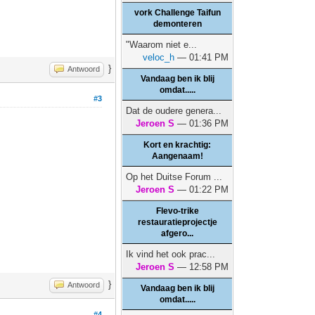
vork Challenge Taifun
demonteren
"Waarom niet e...
veloc_h
— 01:41 PM
}
Antwoord
Vandaag ben ik blij
omdat.....
#3
Dat de oudere genera...
Jeroen S
— 01:36 PM
Kort en krachtig:
Aangenaam!
Op het Duitse Forum ...
Jeroen S
— 01:22 PM
Flevo-trike
restauratieprojectje
afgero...
Ik vind het ook prac...
Jeroen S
— 12:58 PM
}
Antwoord
Vandaag ben ik blij
omdat.....
#4