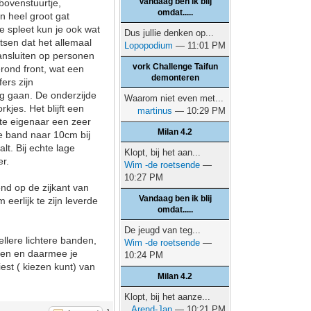
Vandaag ben ik blij
bovenstuurtje,
omdat.....
n heel groot gat
e spleet kun je ook wat
Dus jullie denken op...
tsen dat het allemaal
Lopopodium
— 11:01 PM
ansluiten op personen
vork Challenge Taifun
erond front, wat een
demonteren
ers zijn
ag gaan. De onderzijde
Waarom niet even met...
rkjes. Het blijft een
martinus
— 10:29 PM
ste eigenaar een zeer
Milan 4.2
de band naar 10cm bij
lt. Bij echte lage
Klopt, bij het aan...
er.
Wim -de roetsende
—
10:27 PM
nd op de zijkant van
Vandaag ben ik blij
eerlijk te zijn leverde
omdat.....
De jeugd van teg...
llere lichtere banden,
Wim -de roetsende
—
ogen en daarmee je
10:24 PM
est ( kiezen kunt) van
Milan 4.2
Klopt, bij het aanze...
Arend-Jan
— 10:21 PM