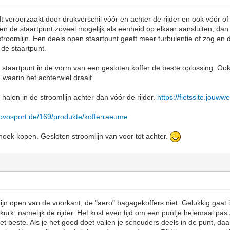
 veroorzaakt door drukverschil vóór en achter de rijder en ook vóór of
r en de staartpunt zoveel mogelijk als eenheid op elkaar aansluiten, da
 stroomlijn. Een deels open staartpunt geeft meer turbulentie of zog en
 de staartpunt.
staartpunt in de vorm van een gesloten koffer de beste oplossing. Oo
 waarin het achterwiel draait.
 halen in de stroomlijn achter dan vóór de rijder.
https://fietssite.jouww
novosport.de/169/produkte/kofferraeume
oek kopen. Gesloten stroomlijn van voor tot achter.
 zijn open van de voorkant, de "aero" bagagekoffers niet. Gelukkig gaat
urk, namelijk de rijder. Het kost even tijd om een puntje helemaal pas a
et beste. Als je het goed doet vallen je schouders deels in de punt, da