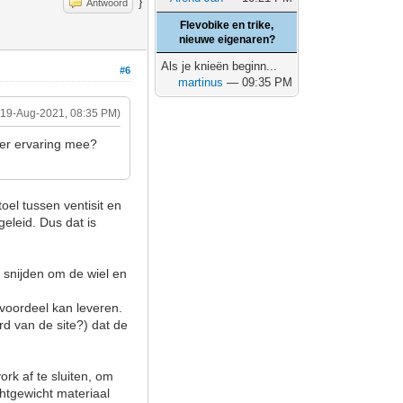
}
Antwoord
Flevobike en trike,
nieuwe eigenaren?
Als je knieën beginn...
#6
martinus
— 09:35 PM
(19-Aug-2021, 08:35 PM)
 er ervaring mee?
oel tussen ventisit en
geleid. Dus dat is
n snijden om de wiel en
svoordeel kan leveren.
rd van de site?) dat de
rk af te sluiten, om
chtgewicht materiaal