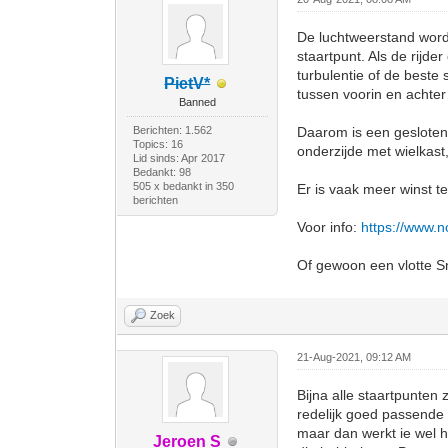
De luchtweerstand wordt
staartpunt. Als de rijde
turbulentie of de beste
PietV*
tussen voorin en achter
Banned
Berichten: 1.562
Daarom is een gesloten 
Topics: 16
onderzijde met wielkast,
Lid sinds: Apr 2017
Bedankt: 98
505 x bedankt in 350
Er is vaak meer winst te
berichten
Voor info:
https://www.
Of gewoon een vlotte Sn
Zoek
21-Aug-2021, 09:12 AM
Bijna alle staartpunten
redelijk goed passende k
maar dan werkt ie wel h
Jeroen S