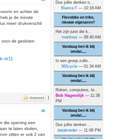
Dus jullie denken o...
Bianca F
— 10:18 AM
 voorin en achter de
n heb je de minste
Flevobike en trike,
nieuwe eigenaren?
 dus meer drukverschil
Het zijn juist die k...
martinus
— 08:40 AM
k voor de gesloten
Vandaag ben ik blij
omdat.....
eb.nl/11
In een groep zulle...
365cycle
— 01:34 AM
Vandaag ben ik blij
omdat.....
Roken, computers, te...
Bob Hagendijk
— 11:38
}
Antwoord
PM
Vandaag ben ik blij
#5
omdat.....
 in die opening een
Dus jullie denken ...
an te laten sluiten,
datakneder
— 11:08 PM
arom zitten er ook 2 van