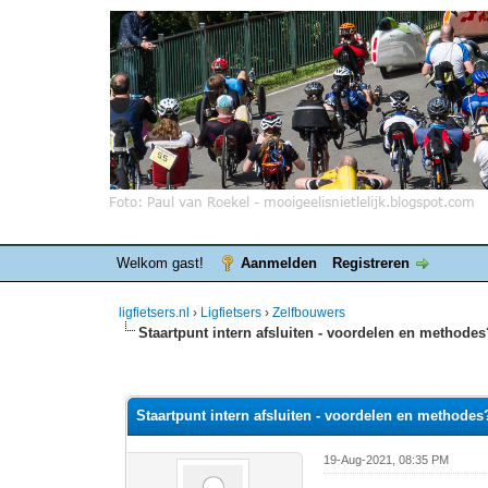
Welkom gast!
Aanmelden
Registreren
ligfietsers.nl
›
Ligfietsers
›
Zelfbouwers
Staartpunt intern afsluiten - voordelen en methode
0 stemmen - gemiddelde waardering is 0
1
2
3
4
5
Staartpunt intern afsluiten - voordelen en methodes
19-Aug-2021, 08:35 PM