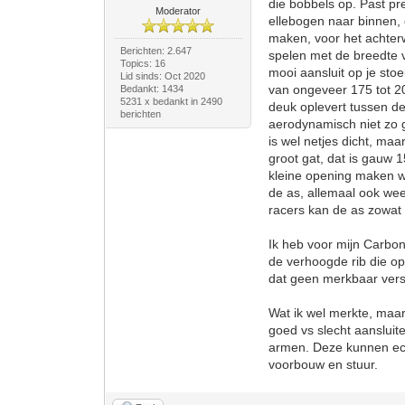
die bobbels op. Past pr
Moderator
ellebogen naar binnen, 
maken, voor het achterw
Berichten: 2.647
spelen met de breedte v
Topics: 16
mooi aansluit op je st
Lid sinds: Oct 2020
van ongeveer 175 tot 20
Bedankt: 1434
5231 x bedankt in 2490
deuk oplevert tussen de 
berichten
aerodynamisch niet zo g
is wel netjes dicht, maa
groot gat, dat is gauw 
kleine opening maken wa
de as, allemaal ook wee
racers kan de as zowat i
Ik heb voor mijn Carbon
de verhoogde rib die op 
dat geen merkbaar versc
Wat ik wel merkte, maar
goed vs slecht aansluit
armen. Deze kunnen echt
voorbouw en stuur.