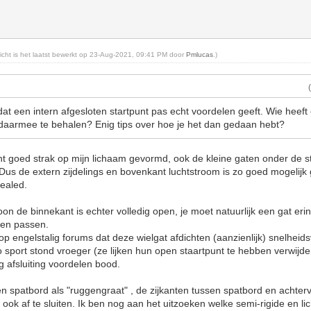
ericht is het laatst bewerkt op 23-Aug-2021, 09:41 PM door
Pmlucas
.)
dat een intern afgesloten startpunt pas echt voordelen geeft. Wie heeft
 daarmee te behalen? Enig tips over hoe je het dan gedaan hebt?
ant goed strak op mijn lichaam gevormd, ook de kleine gaten onder de st
 Dus de extern zijdelings en bovenkant luchtstroom is zo goed mogelijk 
sealed.
n de binnekant is echter volledig open, je moet natuurlijk een gat eri
aten passen.
op engelstalig forums dat deze wielgat afdichten (aanzienlijk) snelheid
 sport stond vroeger (ze lijken hun open staartpunt te hebben verwijde
ig afsluiting voordelen bood.
 spatbord als "ruggengraat" , de zijkanten tussen spatbord en achtervo
ook af te sluiten. Ik ben nog aan het uitzoeken welke semi-rigide en li