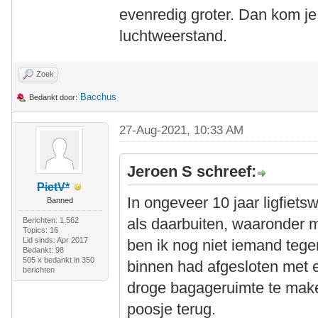
evenredig groter. Dan kom je 
luchtweerstand.
Zoek
Bacchus
Bedankt door:
27-Aug-2021, 10:33 AM
Jeroen S schreef:
PietV*
In ongeveer 10 jaar ligfiets
Banned
als daarbuiten, waaronder
Berichten: 1.562
Topics: 16
Lid sinds: Apr 2017
ben ik nog niet iemand tege
Bedankt: 98
505 x bedankt in 350
binnen had afgesloten met
berichten
droge bagageruimte te make
poosje terug.