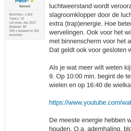
PietV*
luchtweerstand wordt veroorz
Banned
slagroomklopper door de luch
Berichten: 1.562
Topics: 16
extra (trap)energie. Hoe bete
Lid sinds: Apr 2017
Bedankt: 98
wervelingen. Ook voor het wi
505 x bedankt in 350
berichten
met binnenscherm voor het ach
Dat geldt ook voor gesloten w
Als je wat meer wilt weten ki
9. Op 10:00 min. begint de t
wielen en op 16:40 de wielka
https://www.youtube.com/w
De meeste energie hebben we 
houden. O.a. ademhaling, bl