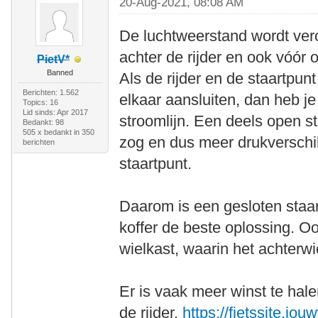
20-Aug-2021, 08:08 AM
De luchtweerstand wordt vero
achter de rijder en ook vóór o
PietV*
Banned
Als de rijder en de staartpun
Berichten: 1.562
elkaar aansluiten, dan heb je
Topics: 16
Lid sinds: Apr 2017
stroomlijn. Een deels open st
Bedankt: 98
505 x bedankt in 350
zog en dus meer drukverschil
berichten
staartpunt.
Daarom is een gesloten staa
koffer de beste oplossing. O
wielkast, waarin het achterwie
Er is vaak meer winst te hale
de rijder.
https://fietssite.jou