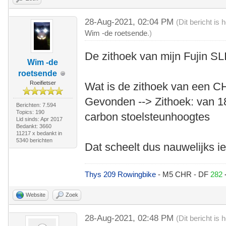
28-Aug-2021, 02:04 PM
(Dit bericht is
Wim -de roetsende
.)
De zithoek van mijn Fujin SLI
Wim -de
roetsende
Roeifietser
Wat is de zithoek van een 
Gevonden --> Zithoek: van 18
Berichten: 7.594
Topics: 190
carbon stoelsteunhoogtes
Lid sinds: Apr 2017
Bedankt: 3660
11217 x bedankt in
5340 berichten
Dat scheelt dus nauwelijks ie
Thys 209 Rowingbike
- M5 CHR - DF
282
Website
Zoek
28-Aug-2021, 02:48 PM
(Dit bericht is