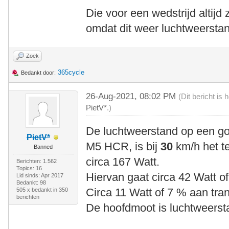
Die voor een wedstrijd altijd 
omdat dit weer luchtweerstan
Zoek
365cycle
Bedankt door:
26-Aug-2021, 08:02 PM
(Dit bericht is
PietV*
.)
De luchtweerstand op een goe
PietV*
M5 HCR, is bij
30
km/h het t
Banned
circa 167 Watt.
Berichten: 1.562
Topics: 16
Hiervan gaat circa 42 Watt o
Lid sinds: Apr 2017
Bedankt: 98
Circa 11 Watt of 7 % aan tra
505 x bedankt in 350
berichten
De hoofdmoot is luchtweersta