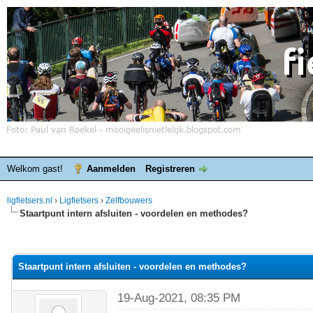
Welkom gast!
Aanmelden
Registreren
ligfietsers.nl
›
Ligfietsers
›
Zelfbouwers
Staartpunt intern afsluiten - voordelen en methodes?
elde waardering is 0
Staartpunt intern afsluiten - voordelen en methodes?
19-Aug-2021, 08:35 PM