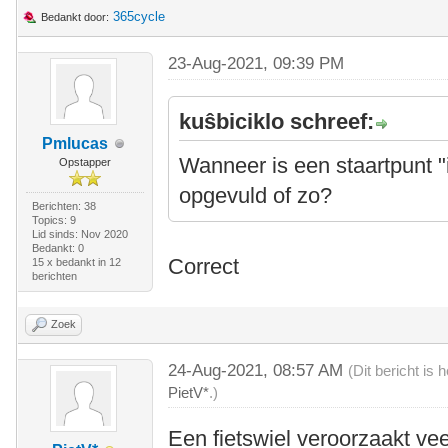
365cycle
Bedankt door:
23-Aug-2021, 09:39 PM
kuŝbiciklo schreef:
Pmlucas
Wanneer is een staartpunt "
Opstapper
opgevuld of zo?
Berichten: 38
Topics: 9
Lid sinds: Nov 2020
Bedankt: 0
Correct
15 x bedankt in 12
berichten
Zoek
24-Aug-2021, 08:57 AM
(Dit bericht is
PietV*
.)
Een fietswiel veroorzaakt vee