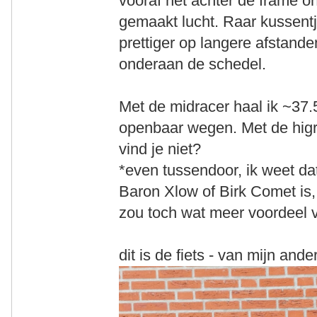
vooraf net achter de frame on
gemaakt lucht. Raar kussent
prettiger op langere afstanden
onderaan de schedel.
Met de midracer haal ik ~37
openbaar wegen. Met de higra
vind je niet?
*even tussendoor, ik weet da
Baron Xlow of Birk Comet is, 
zou toch wat meer voordeel 
dit is de fiets - van mijn and