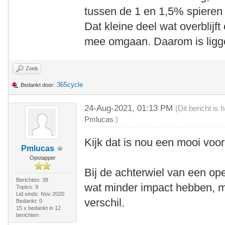
tussen de 1 en 1,5% spieren
Dat kleine deel wat overblij
mee omgaan. Daarom is liggen
Zoek
365cycle
Bedankt door:
24-Aug-2021, 01:13 PM
(Dit bericht is
Pmlucas
.)
Kijk dat is nou een mooi voo
Pmlucas
Opstapper
Bij de achterwiel van een ope
Berichten: 38
wat minder impact hebben, m
Topics: 9
Lid sinds: Nov 2020
verschil.
Bedankt: 0
15 x bedankt in 12
berichten