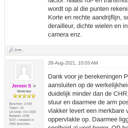
factor. Naast rol- en transmi
wordt op al die punten reke
Korte en rechte aandrijflijn, 
derailleur, dichte wielen en 
camera enz.
Zoek
28-Aug-2021, 10:03 AM
Dank voor je berekeningen Pi
aansluiten op de werkelijkhe
Jeroen S
Moderator
duidelijk minder dan de CHR,
stuur en daarmee de arm posi
Berichten: 2.649
Topics: 16
vlakker levert een merkbare v
Lid sinds: Oct 2020
Bedankt: 1438
oppervlakte op. Daarmee lig
5237 x bedankt in
2491 berichten
snelheid al veel hoger. OP h