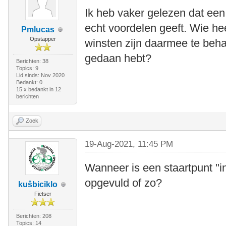
Ik heb vaker gelezen dat een 
echt voordelen geeft. Wie he
Pmlucas
Opstapper
winsten zijn daarmee te beha
gedaan hebt?
Berichten: 38
Topics: 9
Lid sinds: Nov 2020
Bedankt: 0
15 x bedankt in 12
berichten
Zoek
19-Aug-2021, 11:45 PM
Wanneer is een staartpunt "i
opgevuld of zo?
kuŝbiciklo
Fietser
Berichten: 208
Topics: 14