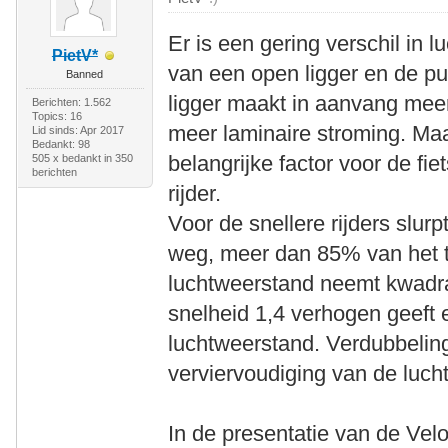
Er is een gering verschil in 
PietV*
van een open ligger en de p
Banned
ligger maakt in aanvang meer
Berichten: 1.562
Topics: 16
meer laminaire stroming. Maar
Lid sinds: Apr 2017
Bedankt: 98
belangrijke factor voor de fie
505 x bedankt in 350
berichten
rijder.
Voor de snellere rijders slur
weg, meer dan 85% van het 
luchtweerstand neemt kwadra
snelheid 1,4 verhogen geeft
luchtweerstand. Verdubbeling
verviervoudiging van de luch
In de presentatie van de Velo