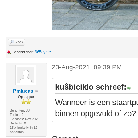
Zoek
365cycle
Bedankt door:
23-Aug-2021, 09:39 PM
kuŝbiciklo schreef:
Pmlucas
Opstapper
Wanneer is een staartpu
Berichten: 38
binnen opgevuld of zo?
Topics: 9
Lid sinds: Nov 2020
Bedankt: 0
15 x bedankt in 12
berichten