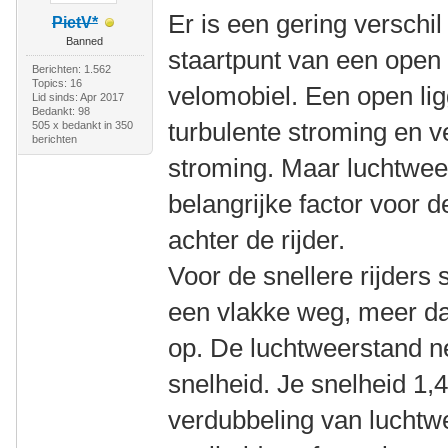
Er is een gering verschi
PietV*
Banned
staartpunt van een open 
Berichten: 1.562
Topics: 16
velomobiel. Een open li
Lid sinds: Apr 2017
Bedankt: 98
turbulente stroming en 
505 x bedankt in 350
berichten
stroming. Maar luchtweers
belangrijke factor voor d
achter de rijder.
Voor de snellere rijders 
een vlakke weg, meer d
op. De luchtweerstand n
snelheid. Je snelheid 1,
verdubbeling van luchtw