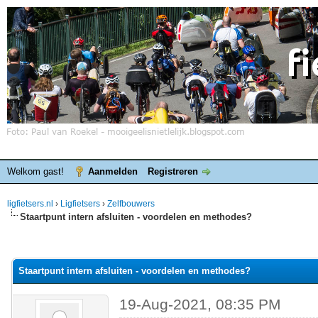
Welkom gast!
Aanmelden
Registreren
ligfietsers.nl
›
Ligfietsers
›
Zelfbouwers
Staartpunt intern afsluiten - voordelen en methodes?
elde waardering is 0
Staartpunt intern afsluiten - voordelen en methodes?
19-Aug-2021, 08:35 PM