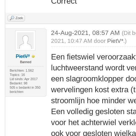
Correct
Zoek
24-Aug-2021, 08:57 AM
(Dit 
2021, 10:47 AM door
PietV*
.)
Een fietswiel veroorzaakt
PietV*
Banned
luchtweerstand wordt ver
Berichten: 1.562
Topics: 16
een slagroomklopper doo
Lid sinds: Apr 2017
Bedankt: 98
wervelingen kost extra (
505 x bedankt in 350
berichten
stroomlijn hoe minder we
Een volledig gesloten s
voor het achterwiel verkle
ook voor gesloten wielka