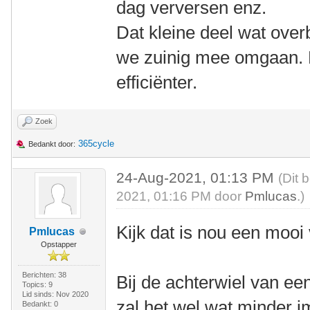
dag verversen enz.
Dat kleine deel wat over
we zuinig mee omgaan. D
efficiënter.
Zoek
365cycle
Bedankt door:
24-Aug-2021, 01:13 PM
(Dit 
2021, 01:16 PM door
Pmlucas
.)
Kijk dat is nou een mooi
Pmlucas
Opstapper
Berichten: 38
Bij de achterwiel van ee
Topics: 9
Lid sinds: Nov 2020
zal het wel wat minder 
Bedankt: 0