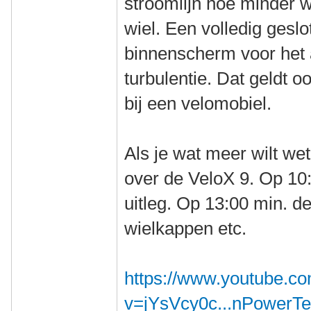
stroomlijn hoe minder 
wiel. Een volledig gesl
binnenscherm voor het a
turbulentie. Dat geldt o
bij een velomobiel.
Als je wat meer wilt wet
over de VeloX 9. Op 10:
uitleg. Op 13:00 min. d
wielkappen etc.
https://www.youtube.c
v=jYsVcy0c...nPowerT