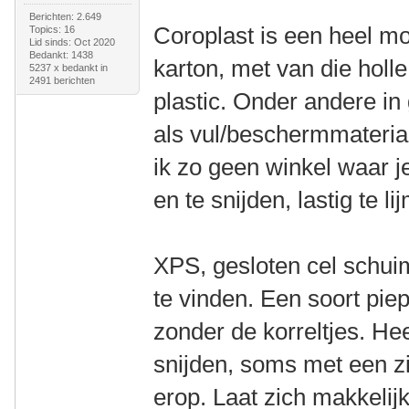
Berichten: 2.649
Coroplast is een heel m
Topics: 16
Lid sinds: Oct 2020
Bedankt: 1438
karton, met van die holl
5237 x bedankt in
2491 berichten
plastic. Onder andere in
als vul/beschermmateria
ik zo geen winkel waar j
en te snijden, lastig te li
XPS, gesloten cel schuim
te vinden. Een soort pie
zonder de korreltjes. He
snijden, soms met een zil
erop. Laat zich makkelijk