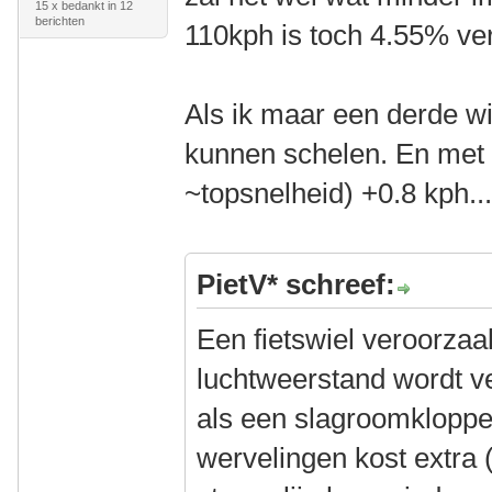
15 x bedankt in 12
berichten
110kph is toch 4.55% ve
Als ik maar een derde w
kunnen schelen. En met 
~topsnelheid) +0.8 kph...
PietV* schreef:
Een fietswiel veroorzaak
luchtweerstand wordt ve
als een slagroomklopper
wervelingen kost extra 