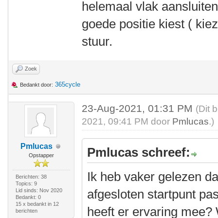
helemaal vlak aansluiten
goede positie kiest ( ki
stuur.
Zoek
365cycle
Bedankt door:
23-Aug-2021, 01:31 PM
(Dit 
2021, 09:41 PM door
Pmlucas
.)
Pmlucas
Pmlucas schreef:
Opstapper
Ik heb vaker gelezen da
Berichten: 38
Topics: 9
afgesloten startpunt pa
Lid sinds: Nov 2020
Bedankt: 0
15 x bedankt in 12
heeft er ervaring mee? 
berichten