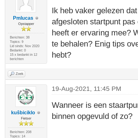
Ik heb vaker gelezen dat
Pmlucas
afgesloten startpunt pas
Opstapper
heeft er ervaring mee? 
Berichten: 38
te behalen? Enig tips ov
Topics: 9
Lid sinds: Nov 2020
Bedankt: 0
hebt?
15 x bedankt in 12
berichten
Zoek
19-Aug-2021, 11:45 PM
Wanneer is een staartpun
kuŝbiciklo
binnen opgevuld of zo?
Fietser
Berichten: 208
Topics: 14