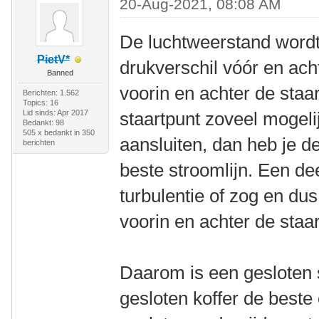
20-Aug-2021, 08:08 AM
De luchtweerstand wordt
PietV*
drukverschil vóór en acht
Banned
voorin en achter de staar
Berichten: 1.562
Topics: 16
Lid sinds: Apr 2017
staartpunt zoveel mogeli
Bedankt: 98
505 x bedankt in 350
aansluiten, dan heb je de
berichten
beste stroomlijn. Een de
turbulentie of zog en du
voorin en achter de staar
Daarom is een gesloten 
gesloten koffer de beste