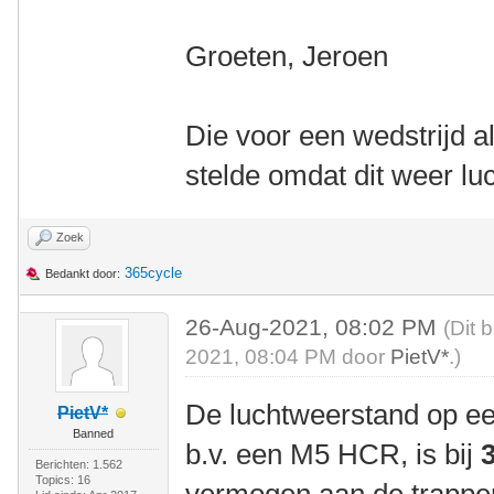
Groeten, Jeroen
Die voor een wedstrijd alt
stelde omdat dit weer lu
Zoek
365cycle
Bedankt door:
26-Aug-2021, 08:02 PM
(Dit 
2021, 08:04 PM door
PietV*
.)
De luchtweerstand op ee
PietV*
Banned
b.v. een M5 HCR, is bij
Berichten: 1.562
Topics: 16