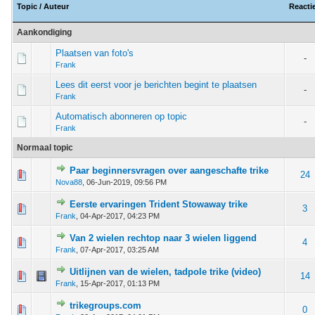
Topic
/
Auteur
Reacti
Aankondiging
Plaatsen van foto's
-
Frank
Lees dit eerst voor je berichten begint te plaatsen
-
Frank
Automatisch abonneren op topic
-
Frank
Normaal topic
Paar beginnersvragen over aangeschafte trike
stem - 3 van 5 gemiddeld
1
2
3
4
5
24
Nova88
,
06-Jun-2019, 09:56 PM
Eerste ervaringen Trident Stowaway trike
 - 0 van 5 gemiddeld
1
2
3
4
5
3
Frank
,
04-Apr-2017, 04:23 PM
Van 2 wielen rechtop naar 3 wielen liggend
 - 0 van 5 gemiddeld
1
2
3
4
5
4
Frank
,
07-Apr-2017, 03:25 AM
Uitlijnen van de wielen, tadpole trike (video)
 - 0 van 5 gemiddeld
1
2
3
4
5
14
Frank
,
15-Apr-2017, 01:13 PM
trikegroups.com
 - 0 van 5 gemiddeld
1
2
3
4
5
0