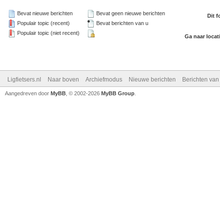
Bevat nieuwe berichten
Bevat geen nieuwe berichten
Dit 
Populair topic (recent)
Bevat berichten van u
Populair topic (niet recent)
Ga naar locat
Ligfietsers.nl
Naar boven
Archiefmodus
Nieuwe berichten
Berichten va
Aangedreven door
MyBB
, © 2002-2026
MyBB Group
.