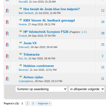
Nova88
,
11-Jun-2019, 01:20 AM
Hoe bevalt de Jouta blue line tadpole?
 - 0 van 5 gemiddeld
1
2
3
4
5
12
Bart Verbeek
,
11-Jul-2019, 11:09 PM
KMX Venom AL feedback gevraagd
 - 0 van 5 gemiddeld
1
2
3
4
5
18
Hoekie
,
27-Aug-2019, 08:11 PM
HP Velotechnik Scorpion FS26
(Pagina's:
1
2
)
 - 0 van 5 gemiddeld
1
2
3
4
5
38
Frutsel
,
04-Sep-2019, 07:55 PM
Jouta VX
 - 0 van 5 gemiddeld
1
2
3
4
5
25
ErikvanD
,
05-Apr-2020, 09:42 AM
Triketractie
 - 0 van 5 gemiddeld
1
2
3
4
5
2
DvL 3x
,
12-Apr-2020, 09:45 PM
Hobbies combineren
 - 0 van 5 gemiddeld
1
2
3
4
5
15
BerendJ
,
11-Jun-2020, 12:51 PM
Airless rijden
 - 0 van 5 gemiddeld
1
2
3
4
5
11
Cyberjakkes
,
28-Nov-2020, 03:13 PM
Pagina's (3):
1
2
3
Volgende »