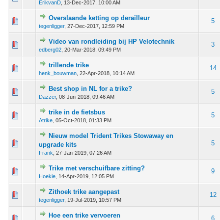
ErikvanD
,
13-Dec-2017, 10:00 AM
Overslaande ketting op derailleur
 - 0 van 5 gemiddeld
1
2
3
4
5
5
tegenligger
,
27-Dec-2017, 12:59 PM
Video van rondleiding bij HP Velotechnik
 - 0 van 5 gemiddeld
1
2
3
4
5
3
edberg02
,
20-Mar-2018, 09:49 PM
trillende trike
 - 0 van 5 gemiddeld
1
2
3
4
5
14
henk_bouwman
,
22-Apr-2018, 10:14 AM
Best shop in NL for a trike?
 - 0 van 5 gemiddeld
1
2
3
4
5
5
Dazzer
,
08-Jun-2018, 09:46 AM
trike in de fietsbus
 - 0 van 5 gemiddeld
1
2
3
4
5
5
Atrike
,
05-Oct-2018, 01:33 PM
Nieuw model Trident Trikes Stowaway en
 - 0 van 5 gemiddeld
1
2
3
4
5
5
upgrade kits
Frank
,
27-Jan-2019, 07:26 AM
Trike met verschuifbare zitting?
 - 0 van 5 gemiddeld
1
2
3
4
5
9
Hoekie
,
14-Apr-2019, 12:05 PM
Zithoek trike aangepast
 - 0 van 5 gemiddeld
1
2
3
4
5
12
tegenligger
,
19-Jul-2019, 10:57 PM
Hoe een trike vervoeren
 - 0 van 5 gemiddeld
1
2
3
4
5
6