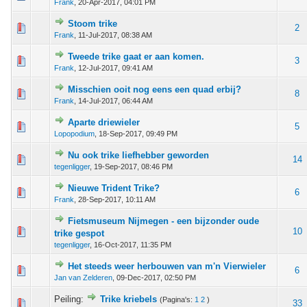
Frank
,
20-Apr-2017, 04:01 PM
Stoom trike
 - 0 van 5 gemiddeld
1
2
3
4
5
2
Frank
,
11-Jul-2017, 08:38 AM
Tweede trike gaat er aan komen.
 - 0 van 5 gemiddeld
1
2
3
4
5
3
Frank
,
12-Jul-2017, 09:41 AM
Misschien ooit nog eens een quad erbij?
 - 0 van 5 gemiddeld
1
2
3
4
5
8
Frank
,
14-Jul-2017, 06:44 AM
Aparte driewieler
 - 0 van 5 gemiddeld
1
2
3
4
5
5
Lopopodium
,
18-Sep-2017, 09:49 PM
Nu ook trike liefhebber geworden
 - 0 van 5 gemiddeld
1
2
3
4
5
14
tegenligger
,
19-Sep-2017, 08:46 PM
Nieuwe Trident Trike?
 - 0 van 5 gemiddeld
1
2
3
4
5
6
Frank
,
28-Sep-2017, 10:11 AM
Fietsmuseum Nijmegen - een bijzonder oude
 - 0 van 5 gemiddeld
1
2
3
4
5
10
trike gespot
tegenligger
,
16-Oct-2017, 11:35 PM
Het steeds weer herbouwen van m'n Vierwieler
 - 0 van 5 gemiddeld
1
2
3
4
5
6
Jan van Zelderen
,
09-Dec-2017, 02:50 PM
Peiling:
Trike kriebels
(Pagina's:
1
2
)
 - 0 van 5 gemiddeld
1
2
3
4
5
33