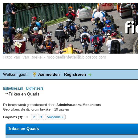
Welkom gast!
Aanmelden
Registreren
ligfietsers.nl
›
Ligfietsers
Trikes en Quads
Dit forum wordt gemodereerd door:
Administrators, Moderators
Gebruikers die dit forum bekijken: 10 gasten
Pagina's (3):
1
2
3
Volgende »
Trikes en Quads