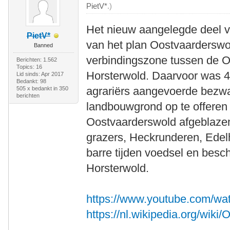
PietV*
.)
Het nieuw aangelegde deel v
PietV*
van het plan Oostvaarderswo
Banned
verbindingszone tussen de O
Berichten: 1.562
Topics: 16
Horsterwold. Daarvoor was 4
Lid sinds: Apr 2017
Bedankt: 98
agrariërs aangevoerde bezwa
505 x bedankt in 350
berichten
landbouwgrond op te offeren 
Oostvaarderswold afgeblazen
grazers, Heckrunderen, Edel
barre tijden voedsel en besc
Horsterwold.
https://www.youtube.com
https://nl.wikipedia.org/wik