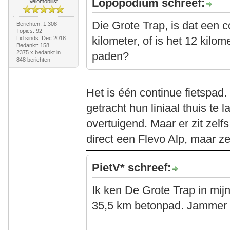
Lopopodium schreef:
Velomobilist
Die Grote Trap, is dat een 
Berichten: 1.308
Topics: 92
kilometer, of is het 12 kilom
Lid sinds: Dec 2018
Bedankt: 158
2375 x bedankt in
paden?
848 berichten
Het is één continue fietspad
getracht hun liniaal thuis te l
overtuigend. Maar er zit zelfs
direct een Flevo Alp, maar z
PietV* schreef:
Ik ken De Grote Trap in mij
35,5 km betonpad. Jammer d