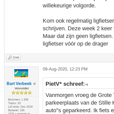
willekeurige volgorde.
Kom ook regelmatig ligfietser
schrijven. Deze week 2 keer 
Maar dat zijn geen ligfietsen.
ligfietser vóór op de drager
Zoek
09-Aug-2020, 12:23 PM
PietV* schreef:
Bart Verbeek
Velomobilist
Vanmorgen vroeg de Grote T
Berichten: 1.308
parkeerplaats van de Stille 
Topics: 92
Lid sinds: Dec 2018
auto"s geparkeerd. Ik fiets 
Bedankt: 158
2375 x bedankt in