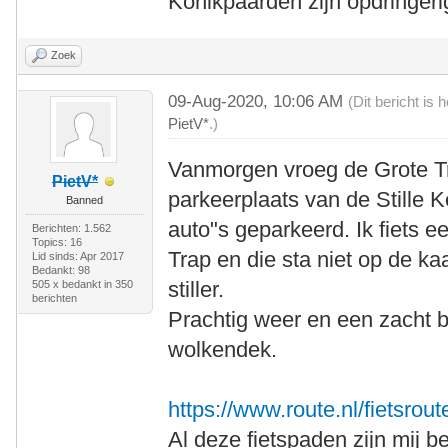
Konikpaarden zijn opdringeri
Zoek
09-Aug-2020, 10:06 AM
(Dit bericht is
PietV*
.)
Vanmorgen vroeg de Grote Tr
PietV*
parkeerplaats van de Stille K
Banned
auto"s geparkeerd. Ik fiets e
Berichten: 1.562
Topics: 16
Trap en die sta niet op de ka
Lid sinds: Apr 2017
Bedankt: 98
stiller.
505 x bedankt in 350
berichten
Prachtig weer en een zacht b
wolkendek.
https://www.route.nl/fietsrout
Al deze fietspaden zijn mij b