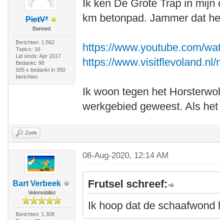
Ik ken De Grote Trap in mijn
km betonpad. Jammer dat het
PietV*
Banned
Berichten: 1.562
https://www.youtube.com/wa
Topics: 16
Lid sinds: Apr 2017
https://www.visitflevoland.nl/
Bedankt: 98
505 x bedankt in 350
berichten
Ik woon tegen het Horsterwo
werkgebied geweest. Als het k
Zoek
08-Aug-2020, 12:14 AM
Frutsel schreef:
Bart Verbeek
Velomobilist
Ik hoop dat de schaafwond 
Berichten: 1.308