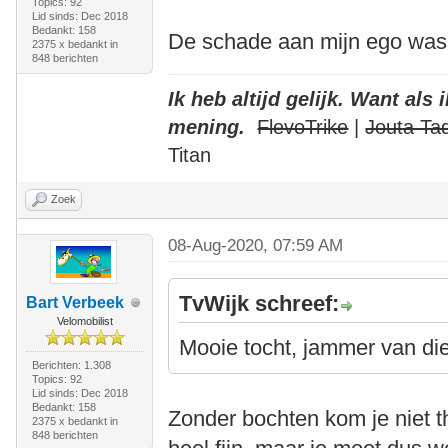
Topics: 92
Lid sinds: Dec 2018
Bedankt: 158
De schade aan mijn ego was 
2375 x bedankt in
848 berichten
Ik heb altijd gelijk. Want als
mening.
FlevoTrike
|
Jouta Ta
Titan
Zoek
08-Aug-2020, 07:59 AM
TvWijk schreef:
Bart Verbeek
Velomobilist
Mooie tocht, jammer van die
Berichten: 1.308
Topics: 92
Lid sinds: Dec 2018
Bedankt: 158
Zonder bochten kom je niet t
2375 x bedankt in
848 berichten