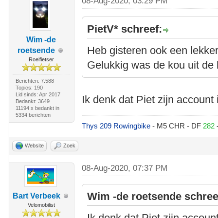
08-Aug-2020, 03:29 PM
PietV* schreef:
Wim -de
Heb gisteren ook een lekker 
roetsende
Roeifietser
Gelukkig was de kou uit de 
Berichten: 7.588
Topics: 190
Lid sinds: Apr 2017
Ik denk dat Piet zijn accoun
Bedankt: 3649
11194 x bedankt in
5334 berichten
Thys 209 Rowingbike
- M5 CHR - DF
282
Website
Zoek
08-Aug-2020, 07:37 PM
Wim -de roetsende schree
Bart Verbeek
Velomobilist
Ik denk dat Piet zijn accou