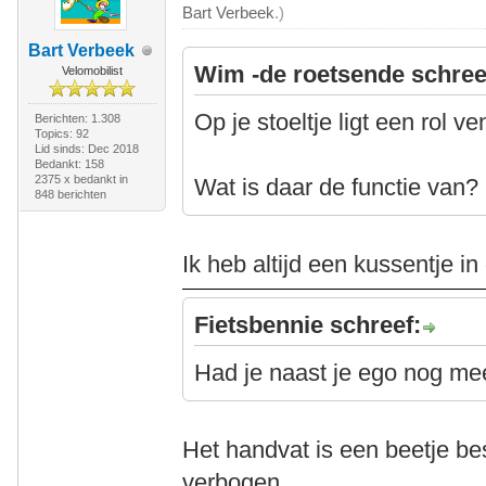
Bart Verbeek
.)
Bart Verbeek
Wim -de roetsende schree
Velomobilist
Op je stoeltje ligt een rol vent
Berichten: 1.308
Topics: 92
Lid sinds: Dec 2018
Bedankt: 158
2375 x bedankt in
Wat is daar de functie van?
848 berichten
Ik heb altijd een kussentje in
Fietsbennie schreef:
Had je naast je ego nog me
Het handvat is een beetje b
verbogen.