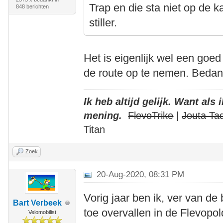
Trap en die sta niet op de k
848 berichten
stiller.
Het is eigenlijk wel een goe
de route op te nemen. Bedank
Ik heb altijd gelijk. Want als
mening.
FlevoTrike
|
Jouta Ta
Titan
Zoek
20-Aug-2020, 08:31 PM
Vorig jaar ben ik, ver van d
Bart Verbeek
toe overvallen in de Flevop
Velomobilist