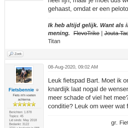
heel fijn, maar je moet dus w
gehaast, omdat er een pelot
Ik heb altijd gelijk. Want als
mening.
FlevoTrike
|
Jouta Ta
Titan
Zoek
08-Aug-2020, 09:02 AM
Leuk fietspad Bart. Moet ik 
knardijk laat nogal de wense
Fietsbennie
Fiets m'n voeten
meer schade of viel het mee
achterna
conditie? Leuk om weer wat fo
Berichten: 1.878
Topics: 45
Lid sinds: May 2018
gr. F
Bedankt: 3122
2711 x bedankt in 988