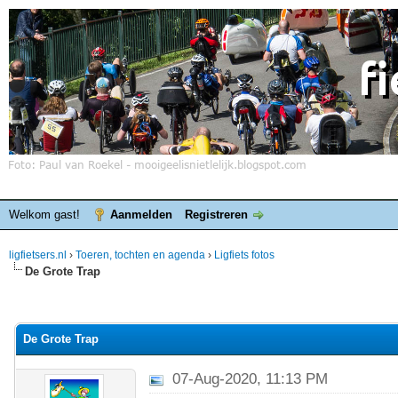
Welkom gast!
Aanmelden
Registreren
ligfietsers.nl
›
Toeren, tochten en agenda
›
Ligfiets fotos
De Grote Trap
elde waardering is 0
De Grote Trap
07-Aug-2020, 11:13 PM