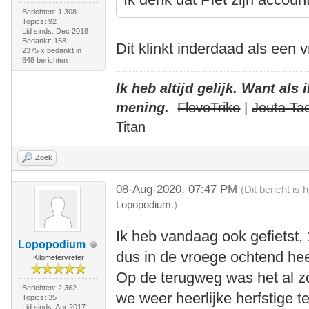
Berichten: 1.308
Topics: 92
Lid sinds: Dec 2018
Bedankt: 158
Dit klinkt inderdaad als een 
2375 x bedankt in
848 berichten
Ik heb altijd gelijk. Want als
mening.
FlevoTrike
|
Jouta Ta
Titan
Zoek
08-Aug-2020, 07:47 PM
(Dit bericht is
Lopopodium
.)
Ik heb vandaag ook gefietst, 
Lopopodium
dus in de vroege ochtend hee
Kilometervreter
Op de terugweg was het al zo'n
Berichten: 2.362
we weer heerlijke herfstige t
Topics: 35
Lid sinds: Apr 2017