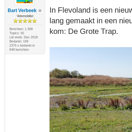
In Flevoland is een nieu
Bart Verbeek
Velomobilist
lang gemaakt in een nie
kom: De Grote Trap.
Berichten: 1.308
Topics: 92
Lid sinds: Dec 2018
Bedankt: 158
2375 x bedankt in
848 berichten