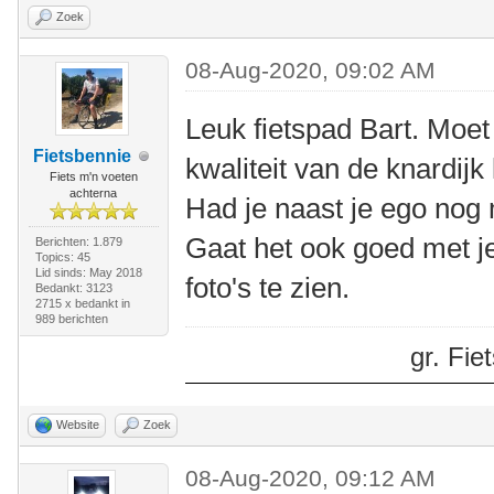
Zoek
08-Aug-2020, 09:02 AM
Leuk fietspad Bart. Moet
Fietsbennie
kwaliteit van de knardijk
Fiets m'n voeten
achterna
Had je naast je ego nog
Gaat het ook goed met j
Berichten: 1.879
Topics: 45
Lid sinds: May 2018
foto's te zien.
Bedankt: 3123
2715 x bedankt in
989 berichten
gr. Fi
Website
Zoek
08-Aug-2020, 09:12 AM