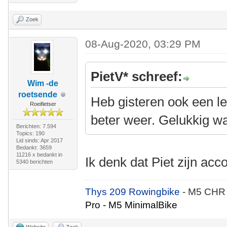
Zoek
08-Aug-2020, 03:29 PM
PietV* schreef:
Wim -de
roetsende
Heb gisteren ook een lek
Roeifietser
beter weer. Gelukkig wa
Berichten: 7.594
Topics: 190
Lid sinds: Apr 2017
Bedankt: 3659
11216 x bedankt in
Ik denk dat Piet zijn ac
5340 berichten
Thys 209 Rowingbike
- M5 CHR
Pro - M5 MinimalBike
Website
Zoek