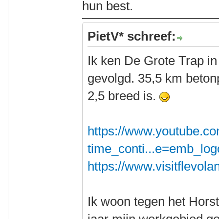
hun best.
PietV* schreef:
Ik ken De Grote Trap in
gevolgd. 35,5 km beto
2,5 breed is.
https://www.youtube.c
time_conti...e=emb_log
https://www.visitflevola
Ik woon tegen het Hors
jaar mijn werkgebied gew