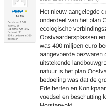
Het nieuw aangelegde de
PietV*
Banned
onderdeel van het plan 
Berichten: 1.562
Topics: 16
ecologische verbindings
Lid sinds: Apr 2017
Bedankt: 98
Oostvaardersplassen en
505 x bedankt in 350
berichten
was 400 miljoen euro be
aangevoerde bezwaren 
uitstekende landbouwgro
natuur is het plan Oost
bedoeling was dat de gr
Edelherten en Konikpaard
voedsel en beschutting 
Horsterwold.