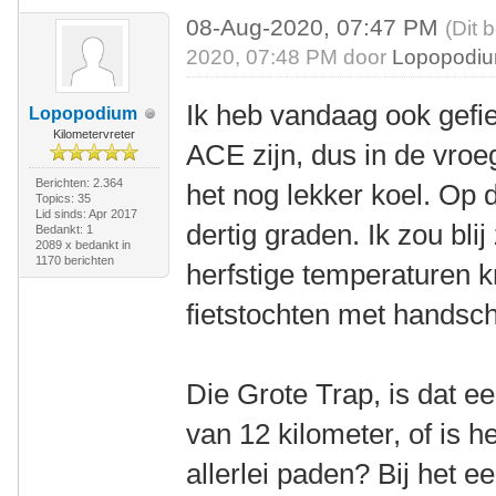
08-Aug-2020, 07:47 PM
(Dit 
2020, 07:48 PM door
Lopopodi
Ik heb vandaag ook gefie
Lopopodium
Kilometervreter
ACE zijn, dus in de vro
Berichten: 2.364
het nog lekker koel. Op 
Topics: 35
Lid sinds: Apr 2017
dertig graden. Ik zou blij
Bedankt: 1
2089 x bedankt in
1170 berichten
herfstige temperaturen kr
fietstochten met handsc
Die Grote Trap, is dat e
van 12 kilometer, of is 
allerlei paden? Bij het e