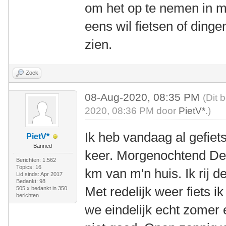
om het op te nemen in mi
eens wil fietsen of dingen
zien.
Zoek
08-Aug-2020, 08:35 PM
(Dit 
2020, 08:36 PM door
PietV*
.)
Ik heb vandaag al gefie
PietV*
Banned
keer. Morgenochtend De 
Berichten: 1.562
Topics: 16
km van m'n huis. Ik rij d
Lid sinds: Apr 2017
Bedankt: 98
Met redelijk weer fiets i
505 x bedankt in 350
berichten
we eindelijk echt zomer 