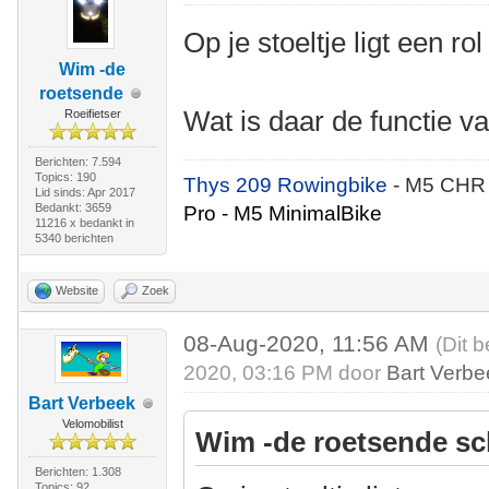
Op je stoeltje ligt een rol 
Wim -de
roetsende
Wat is daar de functie v
Roeifietser
Berichten: 7.594
Topics: 190
Thys 209 Rowingbike
- M5 CHR
Lid sinds: Apr 2017
Bedankt: 3659
Pro - M5 MinimalBike
11216 x bedankt in
5340 berichten
Website
Zoek
08-Aug-2020, 11:56 AM
(Dit 
2020, 03:16 PM door
Bart Verbe
Bart Verbeek
Velomobilist
Wim -de roetsende sc
Berichten: 1.308
Topics: 92