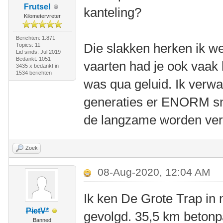
Frutsel
kanteling?
Kilometervreter
Berichten: 1.871
Die slakken herken ik w
Topics: 11
Lid sinds: Jul 2019
Bedankt: 1051
vaarten had je ook vaak 
3435 x bedankt in
1534 berichten
was qua geluid. Ik verwa
generaties er ENORM sne
de langzame worden ver
Zoek
08-Aug-2020, 12:04 AM
Ik ken De Grote Trap in 
PietV*
gevolgd. 35,5 km betonp
Banned