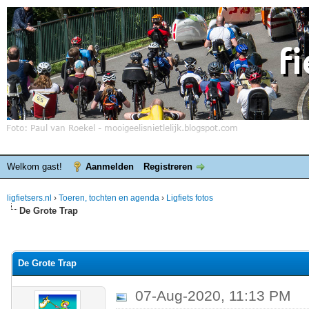
Welkom gast!
Aanmelden
Registreren
ligfietsers.nl
›
Toeren, tochten en agenda
›
Ligfiets fotos
De Grote Trap
elde waardering is 0
De Grote Trap
07-Aug-2020, 11:13 PM