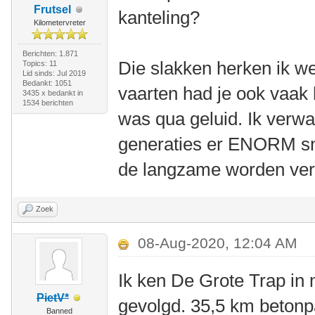
Frutsel
kanteling?
Kilometervreter
Berichten: 1.871
Die slakken herken ik w
Topics: 11
Lid sinds: Jul 2019
Bedankt: 1051
vaarten had je ook vaak 
3435 x bedankt in
1534 berichten
was qua geluid. Ik verwa
generaties er ENORM sne
de langzame worden ver
Zoek
08-Aug-2020, 12:04 AM
Ik ken De Grote Trap in 
PietV*
gevolgd. 35,5 km betonp
Banned