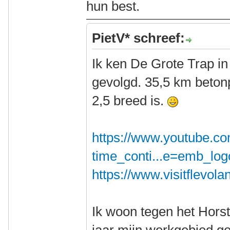
hun best.
PietV* schreef:
Ik ken De Grote Trap in
gevolgd. 35,5 km beto
2,5 breed is.
https://www.youtube.c
time_conti...e=emb_log
https://www.visitflevola
Ik woon tegen het Hors
jaar mijn werkgebied gew