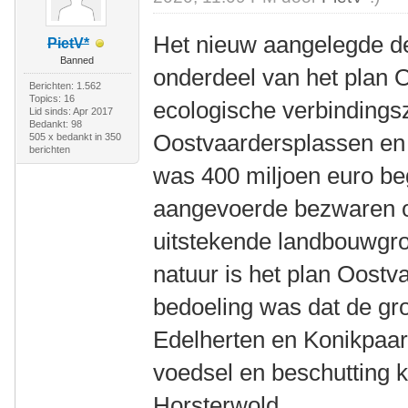
Het nieuw aangelegde de
PietV*
Banned
onderdeel van het plan 
Berichten: 1.562
Topics: 16
ecologische verbindings
Lid sinds: Apr 2017
Bedankt: 98
Oostvaardersplassen en
505 x bedankt in 350
berichten
was 400 miljoen euro be
aangevoerde bezwaren 
uitstekende landbouwgro
natuur is het plan Oost
bedoeling was dat de gr
Edelherten en Konikpaard
voedsel en beschutting 
Horsterwold.