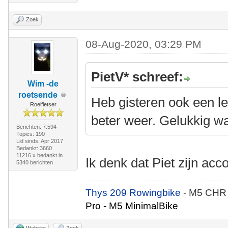
Zoek
08-Aug-2020, 03:29 PM
PietV* schreef:
Wim -de
roetsende
Heb gisteren ook een lek
Roeifietser
beter weer. Gelukkig wa
Berichten: 7.594
Topics: 190
Lid sinds: Apr 2017
Bedankt: 3660
11216 x bedankt in
Ik denk dat Piet zijn ac
5340 berichten
Thys 209 Rowingbike
- M5 CHR
Pro - M5 MinimalBike
Website
Zoek