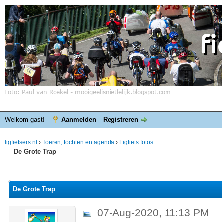
Welkom gast!
Aanmelden
Registreren
ligfietsers.nl
›
Toeren, tochten en agenda
›
Ligfiets fotos
De Grote Trap
elde waardering is 0
De Grote Trap
07-Aug-2020, 11:13 PM