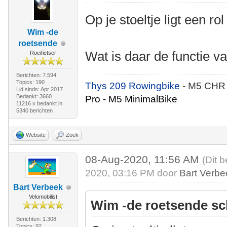
Op je stoeltje ligt een rol 
Wim -de
roetsende
Wat is daar de functie v
Roeifietser
Berichten: 7.594
Topics: 190
Thys 209 Rowingbike
- M5 CHR
Lid sinds: Apr 2017
Bedankt: 3660
Pro - M5 MinimalBike
11216 x bedankt in
5340 berichten
Website
Zoek
08-Aug-2020, 11:56 AM
(Dit 
2020, 03:16 PM door
Bart Verbe
Bart Verbeek
Velomobilist
Wim -de roetsende sc
Berichten: 1.308
Topics: 92