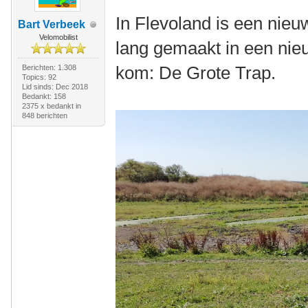
In Flevoland is een nieu
Bart Verbeek
Velomobilist
lang gemaakt in een nie
kom: De Grote Trap.
Berichten: 1.308
Topics: 92
Lid sinds: Dec 2018
Bedankt: 158
2375 x bedankt in
848 berichten