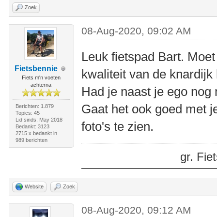
Zoek
08-Aug-2020, 09:02 AM
Leuk fietspad Bart. Moet
Fietsbennie
kwaliteit van de knardijk
Fiets m'n voeten
achterna
Had je naast je ego nog
Gaat het ook goed met j
Berichten: 1.879
Topics: 45
Lid sinds: May 2018
foto's te zien.
Bedankt: 3123
2715 x bedankt in
989 berichten
gr. Fi
Website
Zoek
08-Aug-2020, 09:12 AM