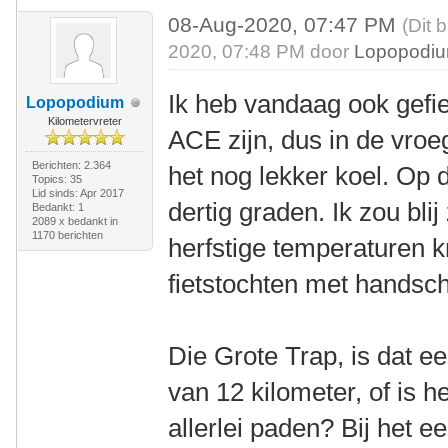
08-Aug-2020, 07:47 PM
(Dit 
2020, 07:48 PM door
Lopopodi
Ik heb vandaag ook gefie
Lopopodium
Kilometervreter
ACE zijn, dus in de vro
Berichten: 2.364
het nog lekker koel. Op 
Topics: 35
Lid sinds: Apr 2017
dertig graden. Ik zou blij
Bedankt: 1
2089 x bedankt in
1170 berichten
herfstige temperaturen kr
fietstochten met handsc
Die Grote Trap, is dat e
van 12 kilometer, of is 
allerlei paden? Bij het e