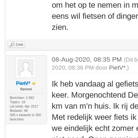
om het op te nemen in mi
eens wil fietsen of dingen
zien.
Zoek
08-Aug-2020, 08:35 PM
(Dit 
2020, 08:36 PM door
PietV*
.)
Ik heb vandaag al gefie
PietV*
Banned
keer. Morgenochtend De 
Berichten: 1.562
Topics: 16
km van m'n huis. Ik rij d
Lid sinds: Apr 2017
Bedankt: 98
Met redelijk weer fiets i
505 x bedankt in 350
berichten
we eindelijk echt zomer 