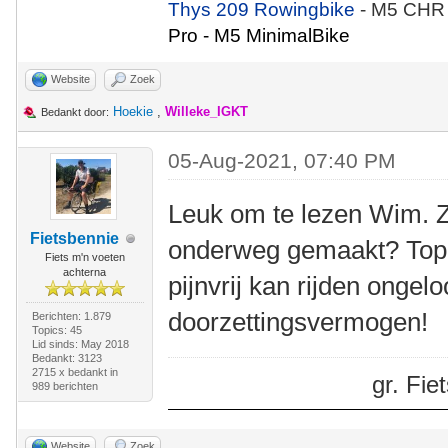
Thys 209 Rowingbike
- M5 CHR
Pro - M5 MinimalBike
Website
Zoek
Hoekie
,
Willeke_IGKT
Bedankt door:
05-Aug-2021, 07:40 PM
Leuk om te lezen Wim. Zi
Fietsbennie
onderweg gemaakt? Top 
Fiets m'n voeten
achterna
pijnvrij kan rijden ongelo
doorzettingsvermogen!
Berichten: 1.879
Topics: 45
Lid sinds: May 2018
Bedankt: 3123
2715 x bedankt in
gr. Fi
989 berichten
Website
Zoek