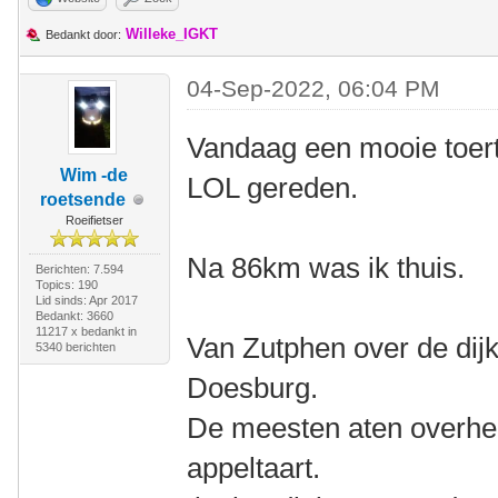
Willeke_IGKT
Bedankt door:
04-Sep-2022, 06:04 PM
Vandaag een mooie toert
Wim -de
LOL gereden.
roetsende
Roeifietser
Na 86km was ik thuis.
Berichten: 7.594
Topics: 190
Lid sinds: Apr 2017
Bedankt: 3660
11217 x bedankt in
Van Zutphen over de dijk
5340 berichten
Doesburg.
De meesten aten overhee
appeltaart.