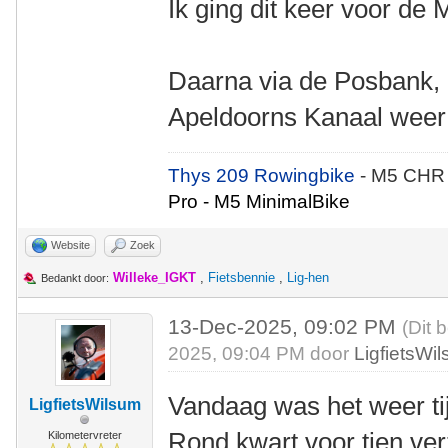
Ik ging dit keer voor de
Daarna via de Posbank, 
Apeldoorns Kanaal weer
Thys 209 Rowingbike
- M5 CHR
Pro - M5 MinimalBike
Website
Zoek
Willeke_IGKT
,
Fietsbennie
,
Lig-hen
Bedankt door:
13-Dec-2025, 09:02 PM
(Dit 
2025, 09:04 PM door
LigfietsWi
Vandaag was het weer ti
LigfietsWilsum
Rond kwart voor tien ve
Kilometervreter