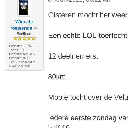
Gisteren mocht het weer
Wim -de
roetsende
Een echte LOL-toertocht
Roeifietser
Berichten: 7.594
Topics: 190
12 deelnemers.
Lid sinds: Apr 2017
Bedankt: 3660
11217 x bedankt in
5340 berichten
80km.
Mooie tocht over de Vel
Iedere eerste zondag v