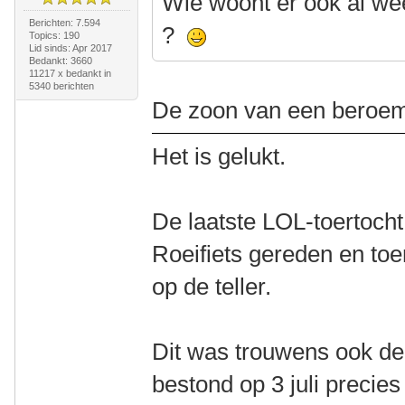
Wie woont er ook al we
Berichten: 7.594
?
Topics: 190
Lid sinds: Apr 2017
Bedankt: 3660
11217 x bedankt in
5340 berichten
De zoon van een beroem
Het is gelukt.
De laatste LOL-toertocht 
Roeifiets gereden en toe
op de teller.
Dit was trouwens ook de
bestond op 3 juli precies