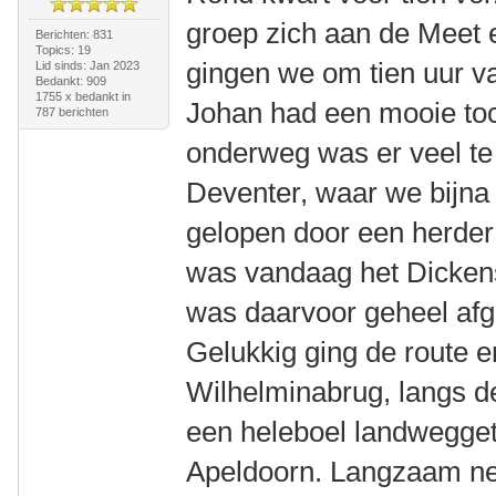
groep zich aan de Meet e
Berichten: 831
Topics: 19
gingen we om tien uur va
Lid sinds: Jan 2023
Bedankt: 909
1755 x bedankt in
Johan had een mooie toc
787 berichten
onderweg was er veel te
Deventer, waar we bijna
gelopen door een herder 
was vandaag het Dickens
was daarvoor geheel afge
Gelukkig ging de route e
Wilhelminabrug, langs de
een heleboel landwegget
Apeldoorn. Langzaam ne