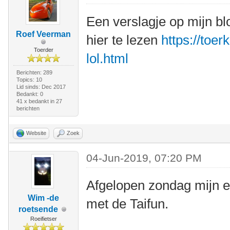
Een verslagje op mijn bl
Roef Veerman
hier te lezen
https://toer
Toerder
lol.html
Berichten: 289
Topics: 10
Lid sinds: Dec 2017
Bedankt: 0
41 x bedankt in 27
berichten
Website
Zoek
04-Jun-2019, 07:20 PM
Afgelopen zondag mijn e
Wim -de
met de Taifun.
roetsende
Roeifietser