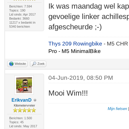
Ik was maandag wel kapot
Berichten: 7.594
Topics: 190
gevoelige linker achilles
Lid sinds: Apr 2017
Bedankt: 3660
11217 x bedankt in
afgescheurde ;-)
5340 berichten
Thys 209 Rowingbike
- M5 CHR
Pro - M5 MinimalBike
Website
Zoek
04-Jun-2019, 08:50 PM
Mooi Wim!!!
ErikvanD
Kilometervreter
Mijn fietsen
Berichten: 1.500
Topics: 45
Lid sinds: May 2017