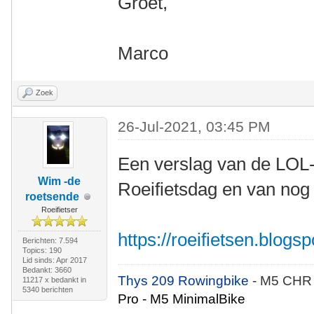
Groet,
Marco
Zoek
26-Jul-2021, 03:45 PM
Een verslag van de LOL-
Wim -de
Roeifietsdag en van nog
roetsende
Roeifietser
https://roeifietsen.blog
Berichten: 7.594
Topics: 190
Lid sinds: Apr 2017
Bedankt: 3660
Thys 209 Rowingbike
- M5 CHR
11217 x bedankt in
5340 berichten
Pro - M5 MinimalBike