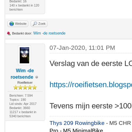
Bedankt: 16
140 x bedankt in 120
berichten
Website
Zoek
Wim -de roetsende
Bedankt door:
07-Jan-2020, 11:01 PM
Verslag van de eerste LO
Wim -de
roetsende
https://roeifietsen.blogs
Roeifietser
Berichten: 7.594
Topics: 190
Tevens mijn eerste >100
Lid sinds: Apr 2017
Bedankt: 3660
11217 x bedankt in
5340 berichten
Thys 209 Rowingbike
- M5 CHR
Pro - M5 MinimalBike