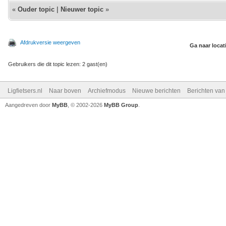
«
Ouder topic
|
Nieuwer topic
»
Afdrukversie weergeven
Ga naar locat
Gebruikers die dit topic lezen: 2 gast(en)
Ligfietsers.nl
Naar boven
Archiefmodus
Nieuwe berichten
Berichten va
Aangedreven door
MyBB
, © 2002-2026
MyBB Group
.