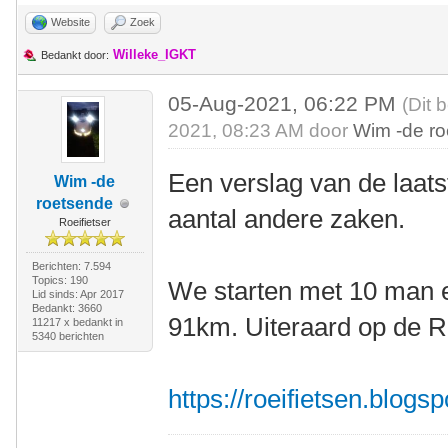
Website
Zoek
Willeke_IGKT
Bedankt door:
05-Aug-2021, 06:22 PM
(Dit 
2021, 08:23 AM door
Wim -de r
Een verslag van de laats
Wim -de
roetsende
aantal andere zaken.
Roeifietser
Berichten: 7.594
Topics: 190
We starten met 10 man e
Lid sinds: Apr 2017
Bedankt: 3660
91km. Uiteraard op de Ro
11217 x bedankt in
5340 berichten
https://roeifietsen.blogs