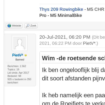
Thys 209 Rowingbike
- M5 CHR
Pro - M5 MinimalBike
Website
Zoek
20-Jul-2021, 06:20 PM
(Dit b
2021, 06:22 PM door
PietV*
.)
PietV*
Wim -de roetsende sc
Banned
Berichten: 1.562
Ik ben ongelooflijk blij 
Topics: 16
Lid sinds: Apr 2017
Bedankt: 98
dit soort afstanden pijnv
505 x bedankt in 350
berichten
Ik heb namelijk een paa
om de Roeifiets te verk