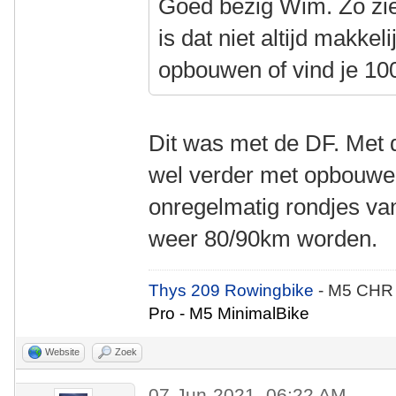
Goed bezig Wim. Zo zie 
is dat niet altijd makkeli
opbouwen of vind je 1
Dit was met de DF. Met d
wel verder met opbouwen
onregelmatig rondjes va
weer 80/90km worden.
Thys 209 Rowingbike
- M5 CHR
Pro - M5 MinimalBike
Website
Zoek
07-Jun-2021, 06:22 AM