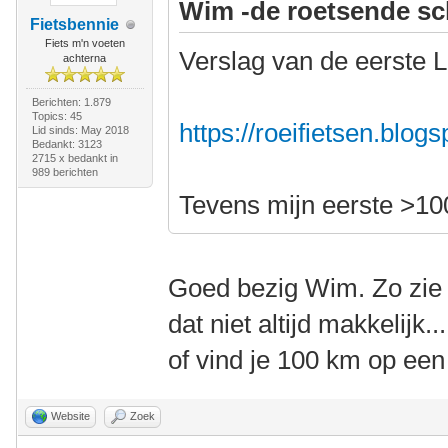
Wim -de roetsende sc
Fietsbennie
Fiets m'n voeten
Verslag van de eerste L
achterna
Berichten: 1.879
Topics: 45
https://roeifietsen.blog
Lid sinds: May 2018
Bedankt: 3123
2715 x bedankt in
989 berichten
Tevens mijn eerste >10
Goed bezig Wim. Zo zie j
dat niet altijd makkelijk
of vind je 100 km op ee
Website
Zoek