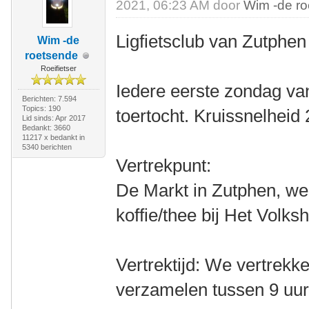
2021, 06:23 AM door
Wim -de r
Ligfietsclub van Zutphen
Wim -de
roetsende
Roeifietser
Iedere eerste zondag va
Berichten: 7.594
Topics: 190
toertocht. Kruissnelheid
Lid sinds: Apr 2017
Bedankt: 3660
11217 x bedankt in
5340 berichten
Vertrekpunt:
De Markt in Zutphen, we
koffie/thee bij Het Volksh
Vertrektijd: We vertrekk
verzamelen tussen 9 uur 