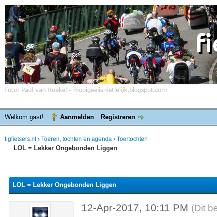
Welkom gast!
Aanmelden
Registreren
ligfietsers.nl
›
Toeren, tochten en agenda
›
Toertochten
LOL = Lekker Ongebonden Liggen
elde waardering is 0
LOL = Lekker Ongebonden Liggen
12-Apr-2017, 10:11 PM
(Dit b