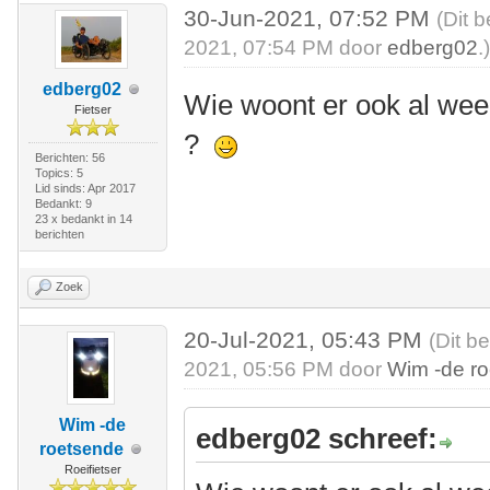
30-Jun-2021, 07:52 PM
(Dit 
2021, 07:54 PM door
edberg02
.
edberg02
Wie woont er ook al wee
Fietser
?
Berichten: 56
Topics: 5
Lid sinds: Apr 2017
Bedankt: 9
23 x bedankt in 14
berichten
Zoek
20-Jul-2021, 05:43 PM
(Dit b
2021, 05:56 PM door
Wim -de r
Wim -de
edberg02 schreef:
roetsende
Roeifietser