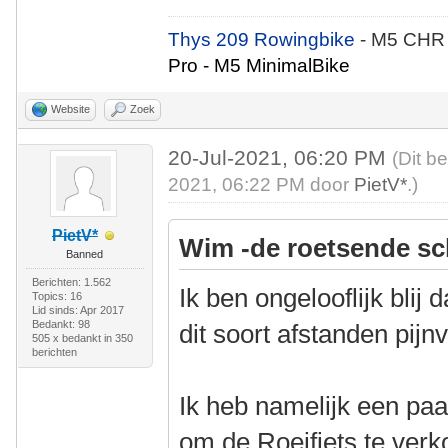
Thys 209 Rowingbike
- M5 CHR
Pro - M5 MinimalBike
Website
Zoek
20-Jul-2021, 06:20 PM
(Dit b
2021, 06:22 PM door
PietV*
.)
PietV*
Wim -de roetsende sc
Banned
Berichten: 1.562
Ik ben ongelooflijk blij 
Topics: 16
Lid sinds: Apr 2017
Bedankt: 98
dit soort afstanden pijnv
505 x bedankt in 350
berichten
Ik heb namelijk een paa
om de Roeifiets te verk