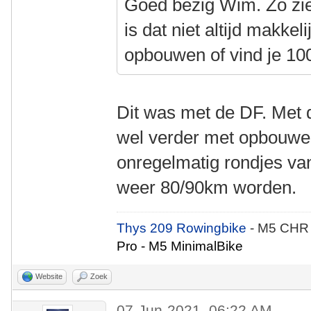
Goed bezig Wim. Zo zie 
is dat niet altijd makkeli
opbouwen of vind je 1
Dit was met de DF. Met d
wel verder met opbouwen
onregelmatig rondjes va
weer 80/90km worden.
Thys 209 Rowingbike
- M5 CHR
Pro - M5 MinimalBike
Website
Zoek
07-Jun-2021, 06:22 AM