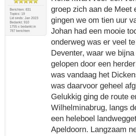
groep zich aan de Meet e
Berichten: 831
Topics: 19
gingen we om tien uur va
Lid sinds: Jan 2023
Bedankt: 910
1755 x bedankt in
Johan had een mooie toc
787 berichten
onderweg was er veel te
Deventer, waar we bijna
gelopen door een herder 
was vandaag het Dickens
was daarvoor geheel afge
Gelukkig ging de route e
Wilhelminabrug, langs de
een heleboel landwegget
Apeldoorn. Langzaam ne