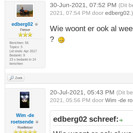
30-Jun-2021, 07:52 PM
(Dit 
2021, 07:54 PM door
edberg02
.
edberg02
Wie woont er ook al wee
Fietser
?
Berichten: 56
Topics: 5
Lid sinds: Apr 2017
Bedankt: 9
23 x bedankt in 14
berichten
Zoek
20-Jul-2021, 05:43 PM
(Dit b
2021, 05:56 PM door
Wim -de r
Wim -de
edberg02 schreef:
roetsende
Roeifietser