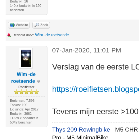
Bedankt: 16
140 x bedankt in 120
berichten
Website
Zoek
Wim -de roetsende
Bedankt door:
07-Jan-2020, 11:01 PM
Verslag van de eerste LO
Wim -de
roetsende
https://roeifietsen.blogs
Roeifietser
Berichten: 7.596
Topics: 190
Tevens mijn eerste >100
Lid sinds: Apr 2017
Bedankt: 3662
11229 x bedankt in
5342 berichten
Thys 209 Rowingbike
- M5 CHR
Pro - M5 MinimalBike