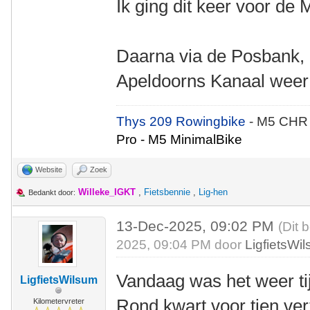
Ik ging dit keer voor de
Daarna via de Posbank, 
Apeldoorns Kanaal weer
Thys 209 Rowingbike
- M5 CHR
Pro - M5 MinimalBike
Website
Zoek
Willeke_IGKT
,
Fietsbennie
,
Lig-hen
Bedankt door:
13-Dec-2025, 09:02 PM
(Dit 
2025, 09:04 PM door
LigfietsWi
Vandaag was het weer ti
LigfietsWilsum
Rond kwart voor tien ve
Kilometervreter