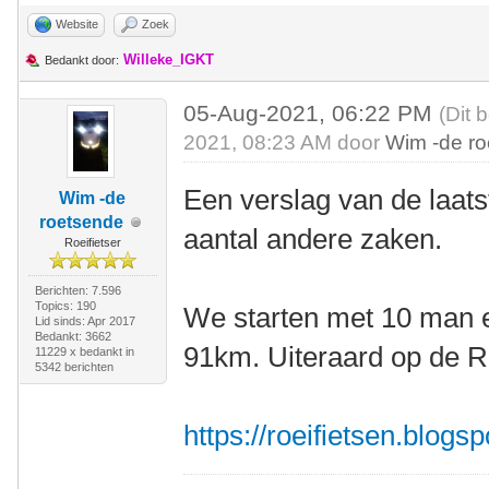
Website
Zoek
Willeke_IGKT
Bedankt door:
05-Aug-2021, 06:22 PM
(Dit 
2021, 08:23 AM door
Wim -de r
Een verslag van de laats
Wim -de
roetsende
aantal andere zaken.
Roeifietser
Berichten: 7.596
Topics: 190
We starten met 10 man e
Lid sinds: Apr 2017
Bedankt: 3662
91km. Uiteraard op de Ro
11229 x bedankt in
5342 berichten
https://roeifietsen.blogs