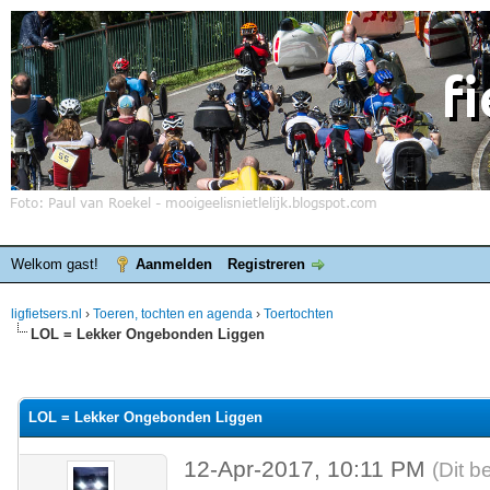
Welkom gast!
Aanmelden
Registreren
ligfietsers.nl
›
Toeren, tochten en agenda
›
Toertochten
LOL = Lekker Ongebonden Liggen
elde waardering is 0
LOL = Lekker Ongebonden Liggen
12-Apr-2017, 10:11 PM
(Dit b