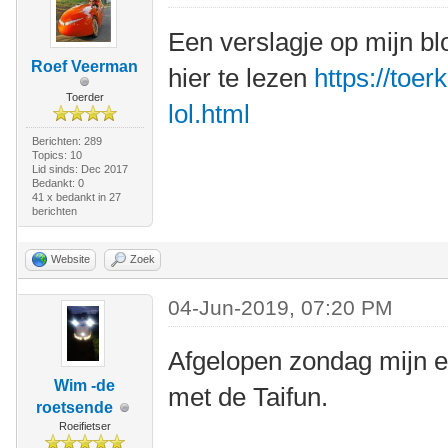
Een verslagje op mijn bl
Roef Veerman
hier te lezen
https://toer
Toerder
lol.html
Berichten: 289
Topics: 10
Lid sinds: Dec 2017
Bedankt: 0
41 x bedankt in 27
berichten
Website
Zoek
04-Jun-2019, 07:20 PM
Afgelopen zondag mijn e
Wim -de
met de Taifun.
roetsende
Roeifietser