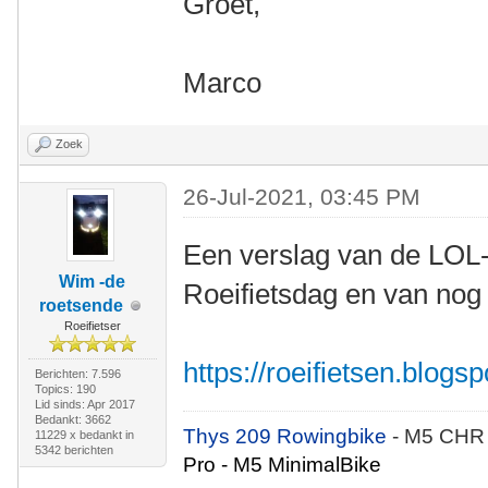
Groet,
Marco
Zoek
26-Jul-2021, 03:45 PM
Een verslag van de LOL-
Wim -de
Roeifietsdag en van nog
roetsende
Roeifietser
https://roeifietsen.blog
Berichten: 7.596
Topics: 190
Lid sinds: Apr 2017
Bedankt: 3662
Thys 209 Rowingbike
- M5 CHR
11229 x bedankt in
5342 berichten
Pro - M5 MinimalBike