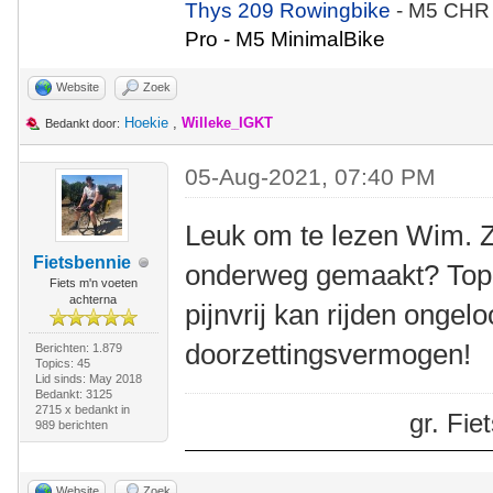
Thys 209 Rowingbike
- M5 CHR
Pro - M5 MinimalBike
Website
Zoek
Hoekie
,
Willeke_IGKT
Bedankt door:
05-Aug-2021, 07:40 PM
Leuk om te lezen Wim. Zi
Fietsbennie
onderweg gemaakt? Top 
Fiets m'n voeten
achterna
pijnvrij kan rijden ongelo
doorzettingsvermogen!
Berichten: 1.879
Topics: 45
Lid sinds: May 2018
Bedankt: 3125
2715 x bedankt in
gr. Fi
989 berichten
Website
Zoek