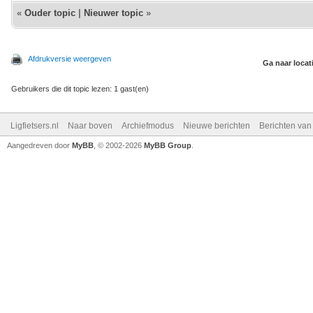
«
Ouder topic
|
Nieuwer topic
»
Afdrukversie weergeven
Ga naar locat
Gebruikers die dit topic lezen: 1 gast(en)
Ligfietsers.nl
Naar boven
Archiefmodus
Nieuwe berichten
Berichten va
Aangedreven door
MyBB
, © 2002-2026
MyBB Group
.