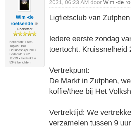
2021, 06:23 AM door
Wim -de r
Ligfietsclub van Zutphen
Wim -de
roetsende
Roeifietser
Iedere eerste zondag va
Berichten: 7.596
Topics: 190
toertocht. Kruissnelheid
Lid sinds: Apr 2017
Bedankt: 3662
11229 x bedankt in
5342 berichten
Vertrekpunt:
De Markt in Zutphen, we
koffie/thee bij Het Volksh
Vertrektijd: We vertrekk
verzamelen tussen 9 uur 