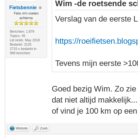
Wim -de roetsende sc
Fietsbennie
Fiets m'n voeten
Verslag van de eerste L
achterna
Berichten: 1.879
Topics: 45
https://roeifietsen.blog
Lid sinds: May 2018
Bedankt: 3125
2715 x bedankt in
989 berichten
Tevens mijn eerste >10
Goed bezig Wim. Zo zie j
dat niet altijd makkelijk
of vind je 100 km op ee
Website
Zoek