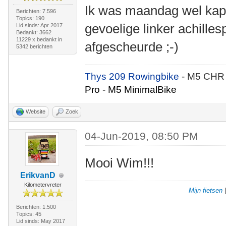
Ik was maandag wel kapot
Berichten: 7.596
Topics: 190
gevoelige linker achilles
Lid sinds: Apr 2017
Bedankt: 3662
11229 x bedankt in
afgescheurde ;-)
5342 berichten
Thys 209 Rowingbike
- M5 CHR
Pro - M5 MinimalBike
Website
Zoek
04-Jun-2019, 08:50 PM
Mooi Wim!!!
ErikvanD
Kilometervreter
Mijn fietsen
Berichten: 1.500
Topics: 45
Lid sinds: May 2017