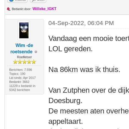
Willeke_IGKT
Bedankt door:
04-Sep-2022, 06:04 PM
Vandaag een mooie toert
Wim -de
LOL gereden.
roetsende
Roeifietser
Na 86km was ik thuis.
Berichten: 7.596
Topics: 190
Lid sinds: Apr 2017
Bedankt: 3662
11229 x bedankt in
Van Zutphen over de dijk
5342 berichten
Doesburg.
De meesten aten overhee
appeltaart.