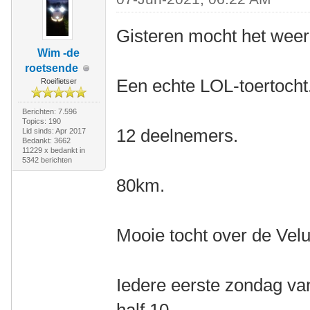
Gisteren mocht het weer
Wim -de
roetsende
Een echte LOL-toertocht
Roeifietser
Berichten: 7.596
Topics: 190
12 deelnemers.
Lid sinds: Apr 2017
Bedankt: 3662
11229 x bedankt in
5342 berichten
80km.
Mooie tocht over de Vel
Iedere eerste zondag v