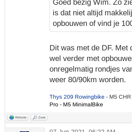
Goed bezig Wim. Zo zie 
is dat niet altijd makkeli
opbouwen of vind je 1
Dit was met de DF. Met d
wel verder met opbouwen
onregelmatig rondjes va
weer 80/90km worden.
Thys 209 Rowingbike
- M5 CHR
Pro - M5 MinimalBike
Website
Zoek
07-Jun-2021, 06:22 AM