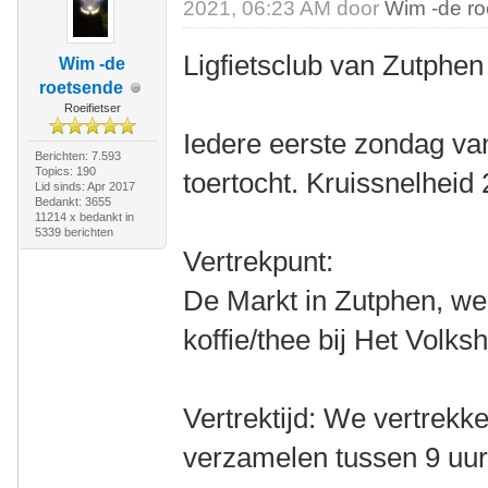
2021, 06:23 AM door
Wim -de r
Ligfietsclub van Zutphen
Wim -de
roetsende
Roeifietser
Iedere eerste zondag va
Berichten: 7.593
Topics: 190
toertocht. Kruissnelheid
Lid sinds: Apr 2017
Bedankt: 3655
11214 x bedankt in
5339 berichten
Vertrekpunt:
De Markt in Zutphen, we
koffie/thee bij Het Volksh
Vertrektijd: We vertrekk
verzamelen tussen 9 uur 