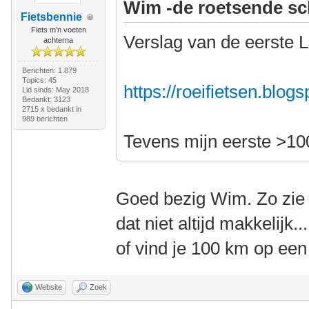
Wim -de roetsende sc
Fietsbennie
Fiets m'n voeten
Verslag van de eerste L
achterna
Berichten: 1.879
Topics: 45
https://roeifietsen.blog
Lid sinds: May 2018
Bedankt: 3123
2715 x bedankt in
989 berichten
Tevens mijn eerste >10
Goed bezig Wim. Zo zie j
dat niet altijd makkelijk
of vind je 100 km op ee
Website
Zoek