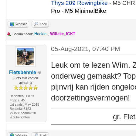
Thys 209 Rowingbike
- M5 CHR
Pro - M5 MinimalBike
Website
Zoek
Hoekie
,
Willeke_IGKT
Bedankt door:
05-Aug-2021, 07:40 PM
Leuk om te lezen Wim. Zi
Fietsbennie
onderweg gemaakt? Top 
Fiets m'n voeten
achterna
pijnvrij kan rijden ongelo
doorzettingsvermogen!
Berichten: 1.879
Topics: 45
Lid sinds: May 2018
Bedankt: 3123
2715 x bedankt in
gr. Fi
989 berichten
Website
Zoek