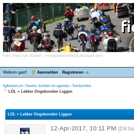
Welkom gast!
Aanmelden
Registreren
ligfietsers.nl
›
Toeren, tochten en agenda
›
Toertochten
LOL = Lekker Ongebonden Liggen
elde waardering is 0
LOL = Lekker Ongebonden Liggen
12-Apr-2017, 10:11 PM
(Dit b