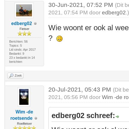
30-Jun-2021, 07:52 PM
(Dit 
2021, 07:54 PM door
edberg02
.
edberg02
Wie woont er ook al wee
Fietser
?
Berichten: 56
Topics: 5
Lid sinds: Apr 2017
Bedankt: 9
23 x bedankt in 14
berichten
Zoek
20-Jul-2021, 05:43 PM
(Dit b
2021, 05:56 PM door
Wim -de r
Wim -de
edberg02 schreef:
roetsende
Roeifietser