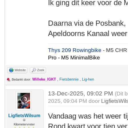
Ik ging dit keer voor de
Daarna via de Posbank, 
Apeldoorns Kanaal weer
Thys 209 Rowingbike
- M5 CHR
Pro - M5 MinimalBike
Website
Zoek
Willeke_IGKT
,
Fietsbennie
,
Lig-hen
Bedankt door:
13-Dec-2025, 09:02 PM
(Dit 
2025, 09:04 PM door
LigfietsWi
Vandaag was het weer ti
LigfietsWilsum
Rond kwart voor tien ve
Kilometervreter