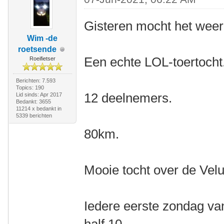
Gisteren mocht het weer
Wim -de
roetsende
Een echte LOL-toertocht
Roeifietser
Berichten: 7.593
Topics: 190
12 deelnemers.
Lid sinds: Apr 2017
Bedankt: 3655
11214 x bedankt in
5339 berichten
80km.
Mooie tocht over de Vel
Iedere eerste zondag v