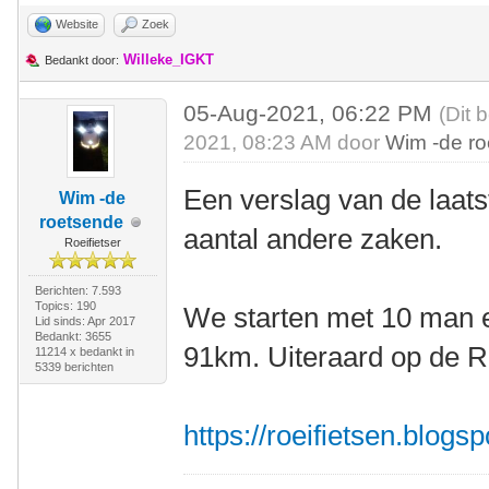
Website
Zoek
Willeke_IGKT
Bedankt door:
05-Aug-2021, 06:22 PM
(Dit 
2021, 08:23 AM door
Wim -de r
Een verslag van de laats
Wim -de
roetsende
aantal andere zaken.
Roeifietser
Berichten: 7.593
Topics: 190
We starten met 10 man e
Lid sinds: Apr 2017
Bedankt: 3655
91km. Uiteraard op de Ro
11214 x bedankt in
5339 berichten
https://roeifietsen.blogs