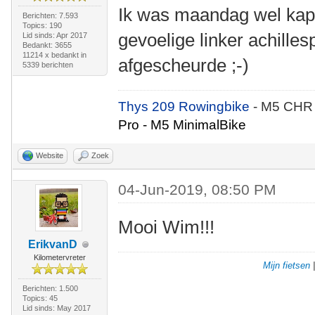
Ik was maandag wel kapot
Berichten: 7.593
Topics: 190
gevoelige linker achilles
Lid sinds: Apr 2017
Bedankt: 3655
11214 x bedankt in
afgescheurde ;-)
5339 berichten
Thys 209 Rowingbike
- M5 CHR
Pro - M5 MinimalBike
Website
Zoek
04-Jun-2019, 08:50 PM
Mooi Wim!!!
ErikvanD
Kilometervreter
Mijn fietsen
Berichten: 1.500
Topics: 45
Lid sinds: May 2017