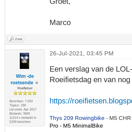
Groet,
Marco
Zoek
26-Jul-2021, 03:45 PM
Een verslag van de LOL-
Wim -de
Roeifietsdag en van nog
roetsende
Roeifietser
https://roeifietsen.blog
Berichten: 7.593
Topics: 190
Lid sinds: Apr 2017
Bedankt: 3655
Thys 209 Rowingbike
- M5 CHR
11214 x bedankt in
5339 berichten
Pro - M5 MinimalBike