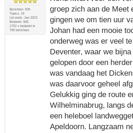
groep zich aan de Meet e
Berichten: 830
Topics: 19
gingen we om tien uur va
Lid sinds: Jan 2023
Bedankt: 905
1752 x bedankt in
Johan had een mooie toc
785 berichten
onderweg was er veel te
Deventer, waar we bijna
gelopen door een herder 
was vandaag het Dickens
was daarvoor geheel afge
Gelukkig ging de route e
Wilhelminabrug, langs de
een heleboel landwegget
Apeldoorn. Langzaam ne