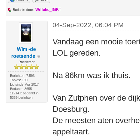
Willeke_IGKT
Bedankt door:
04-Sep-2022, 06:04 PM
Vandaag een mooie toert
Wim -de
LOL gereden.
roetsende
Roeifietser
Na 86km was ik thuis.
Berichten: 7.593
Topics: 190
Lid sinds: Apr 2017
Bedankt: 3655
11214 x bedankt in
Van Zutphen over de dijk
5339 berichten
Doesburg.
De meesten aten overhee
appeltaart.