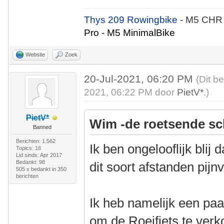
Thys 209 Rowingbike
- M5 CHR
Pro - M5 MinimalBike
Website
Zoek
20-Jul-2021, 06:20 PM
(Dit b
2021, 06:22 PM door
PietV*
.)
PietV*
Wim -de roetsende sc
Banned
Berichten: 1.562
Ik ben ongelooflijk blij 
Topics: 16
Lid sinds: Apr 2017
Bedankt: 98
dit soort afstanden pijnv
505 x bedankt in 350
berichten
Ik heb namelijk een paa
om de Roeifiets te verk