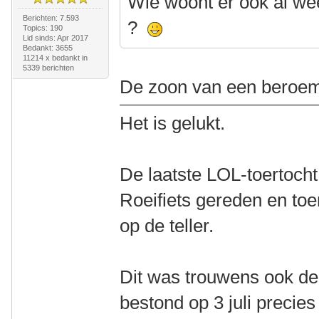
Wie woont er ook al we
Berichten: 7.593
?
Topics: 190
Lid sinds: Apr 2017
Bedankt: 3655
11214 x bedankt in
5339 berichten
De zoon van een beroem
Het is gelukt.
De laatste LOL-toertocht 
Roeifiets gereden en toe
op de teller.
Dit was trouwens ook de
bestond op 3 juli precies