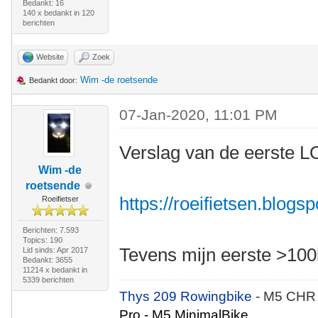
Bedankt: 16
140 x bedankt in 120
berichten
Website
Zoek
Wim -de roetsende
Bedankt door:
07-Jan-2020, 11:01 PM
Verslag van de eerste LO
Wim -de
roetsende
https://roeifietsen.blogs
Roeifietser
Berichten: 7.593
Topics: 190
Tevens mijn eerste >100
Lid sinds: Apr 2017
Bedankt: 3655
11214 x bedankt in
5339 berichten
Thys 209 Rowingbike
- M5 CHR
Pro - M5 MinimalBike