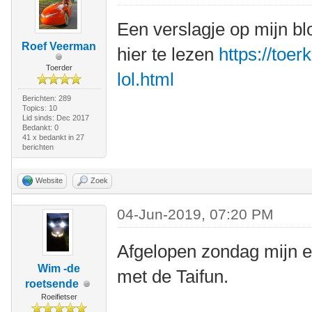
Een verslagje op mijn bl
Roef Veerman
hier te lezen
https://toer
Toerder
lol.html
Berichten: 289
Topics: 10
Lid sinds: Dec 2017
Bedankt: 0
41 x bedankt in 27
berichten
Website
Zoek
04-Jun-2019, 07:20 PM
Afgelopen zondag mijn e
Wim -de
met de Taifun.
roetsende
Roeifietser