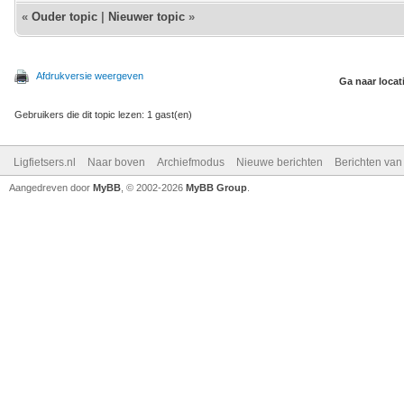
«
Ouder topic
|
Nieuwer topic
»
Afdrukversie weergeven
Ga naar locat
Gebruikers die dit topic lezen: 1 gast(en)
Ligfietsers.nl
Naar boven
Archiefmodus
Nieuwe berichten
Berichten va
Aangedreven door
MyBB
, © 2002-2026
MyBB Group
.