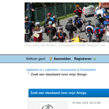
Welkom gast!
Aanmelden
Registreren
ligfietsers.nl
›
Ligfietsers
›
Accessoires & Onderdelen
Zoek een standaard voor mijn Amigo
0 stemmen - gemiddelde waardering is 0
1
2
3
4
5
Zoek een standaard voor mijn Amigo
30-May-2019, 03:21 AM