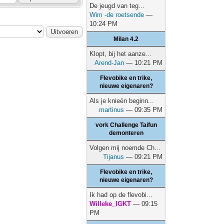
De jeugd van teg...
Wim -de roetsende
—
10:24 PM
Milan 4.2
Klopt, bij het aanze...
Arend-Jan
— 10:21 PM
Flevobike en trike,
nieuwe eigenaren?
Als je knieën beginn...
martinus
— 09:35 PM
vork Challenge Taifun
demonteren
Volgen mij noemde Ch...
Tijanus
— 09:21 PM
Flevobike en trike,
nieuwe eigenaren?
Ik had op de flevobi...
Willeke_IGKT
— 09:15
PM