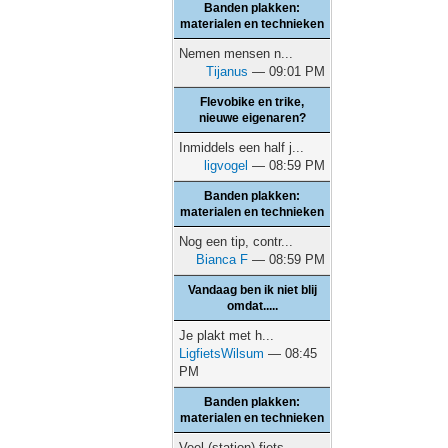
Banden plakken:
materialen en technieken
Nemen mensen n...
Tijanus
— 09:01 PM
Flevobike en trike,
nieuwe eigenaren?
Inmiddels een half j...
ligvogel
— 08:59 PM
Banden plakken:
materialen en technieken
Nog een tip, contr...
Bianca F
— 08:59 PM
Vandaag ben ik niet blij
omdat.....
Je plakt met h...
LigfietsWilsum
— 08:45
PM
Banden plakken:
materialen en technieken
Veel (station) fiets...