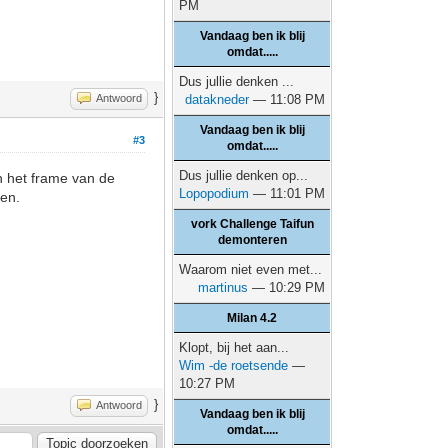
PM
Vandaag ben ik blij
omdat.....
Dus jullie denken ...
}
Antwoord
datakneder
— 11:08 PM
Vandaag ben ik blij
#3
omdat.....
Dus jullie denken op...
n het frame van de
Lopopodium
— 11:01 PM
sen.
vork Challenge Taifun
demonteren
Waarom niet even met...
martinus
— 10:29 PM
Milan 4.2
Klopt, bij het aan...
Wim -de roetsende
—
10:27 PM
}
Antwoord
Vandaag ben ik blij
omdat.....