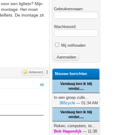
oor een ligfiets? Mijn
Gebruikersnaam:
n" montage. Het moet
elfiets. De montage zit
Wachtwoord:
Mij onthouden
}
Antwoord
Nieuwe berichten
Vandaag ben ik blij
#2
omdat.....
In een groep zulle...
365cycle
— 01:34 AM
Vandaag ben ik blij
omdat.....
Roken, computers, te...
Bob Hagendijk
— 11:38