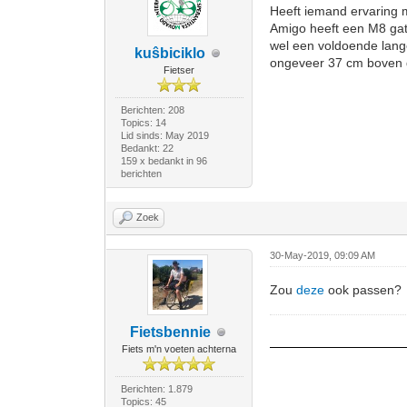
Heeft iemand ervaring m
Amigo heeft een M8 gat
wel een voldoende lange
kuŝbiciklo
ongeveer 37 cm boven 
Fietser
Berichten: 208
Topics: 14
Lid sinds: May 2019
Bedankt: 22
159 x bedankt in 96
berichten
Zoek
30-May-2019, 09:09 AM
Zou
deze
ook passen?
Fietsbennie
Fiets m'n voeten achterna
Berichten: 1.879
Topics: 45