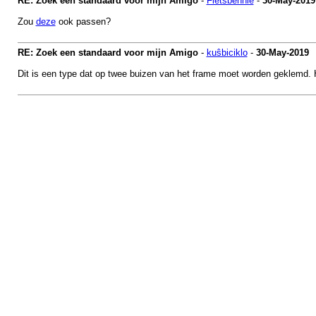
RE: Zoek een standaard voor mijn Amigo
-
Fietsbennie
-
30-May-2019
Zou
deze
ook passen?
RE: Zoek een standaard voor mijn Amigo
-
kuŝbiciklo
-
30-May-2019
Dit is een type dat op twee buizen van het frame moet worden geklemd. H