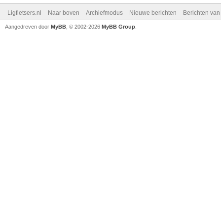
Ligfietsers.nl
Naar boven
Archiefmodus
Nieuwe berichten
Berichten va
Aangedreven door
MyBB
, © 2002-2026
MyBB Group
.