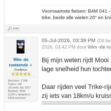
Voornaamste fietsen: B4M 041 -
trike, beide alle wielen 20" en kn
Zoek
05-Jul-2026, 03:39 PM
(Dit b
2026, 03:42 PM door
Wim -de r
Bij mijn weten rijdt Moo
Wim -de
roetsende
lage snelheid hun tochte
Roeifietser
Berichten: 7.588
Topics: 190
Daar rijden veel Trike-ri
Lid sinds: Apr 2017
Bedankt: 3649
zij iets van 18km/u kruis
11194 x bedankt in
5334 berichten