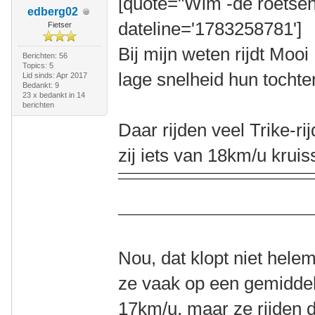
[quote="Wim -de roetsen
edberg02
dateline='1783258781']
Fietser
Bij mijn weten rijdt Moo
Berichten: 56
Topics: 5
lage snelheid hun tochte
Lid sinds: Apr 2017
Bedankt: 9
23 x bedankt in 14
berichten
Daar rijden veel Trike-ri
zij iets van 18km/u kruis
Nou, dat klopt niet hele
ze vaak op een gemidde
17km/u, maar ze rijden 