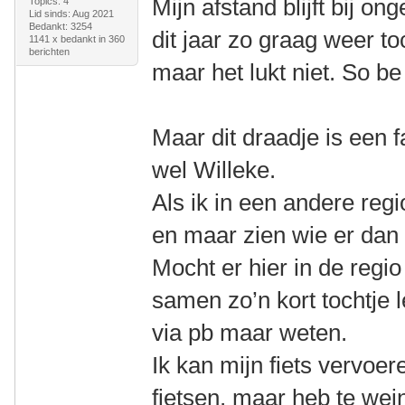
Mijn afstand blijft bij o
Topics: 4
Lid sinds: Aug 2021
Bedankt: 3254
dit jaar zo graag weer t
1141 x bedankt in 360
berichten
maar het lukt niet. So be 
Maar dit draadje is een fa
wel Willeke.
Als ik in een andere reg
en maar zien wie er dan
Mocht er hier in de regio
samen zo’n kort tochtje le
via pb maar weten.
Ik kan mijn fiets vervoe
fietsen, maar heb te wei