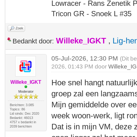
Lowracer - Rans Zenetik P
Tricon GR - Snoek L #35
Zoek
Willeke_IGKT
,
Lig-he
Bedankt door:
05-Jul-2026, 12:30 PM
(Dit b
2026, 01:43 PM door
Willeke_I
Hoe snel hangt natuurlij
Willeke_IGKT
groep zal een langzaam
Moderator
Mijn gemiddelde over ee
Berichten: 3.085
Topics: 86
week woon-werk, ligt ro
Lid sinds: Dec 2020
Bedankt: 46013
4757 x bedankt in
Dat is in mijn VM, deze 
2039 berichten