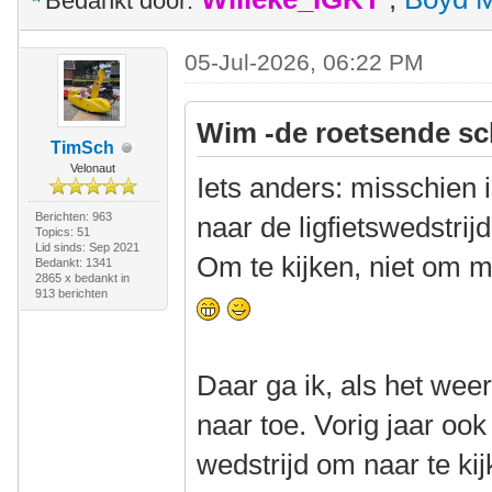
Bedankt door:
05-Jul-2026, 06:22 PM
Wim -de roetsende sc
TimSch
Velonaut
Iets anders: misschien 
Berichten: 963
naar de ligfietswedstrijd
Topics: 51
Lid sinds: Sep 2021
Om te kijken, niet om m
Bedankt: 1341
2865 x bedankt in
913 berichten
Daar ga ik, als het weer
naar toe. Vorig jaar o
wedstrijd om naar te ki