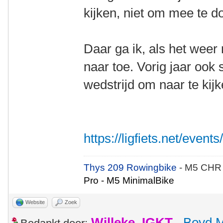
kijken, niet om mee te d
Daar ga ik, als het weer 
naar toe. Vorig jaar oo
wedstrijd om naar te kij
https://ligfiets.net/event
Thys 209 Rowingbike
- M5 CHR
Pro - M5 MinimalBike
Website
Zoek
Willeke_IGKT
,
Boyd 