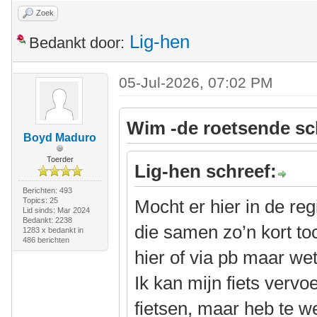
Zoek
Lig-hen
Bedankt door:
05-Jul-2026, 07:02 PM
Wim -de roetsende sc
Boyd Maduro
Toerder
Lig-hen schreef:
Berichten: 493
Topics: 25
Mocht er hier in de reg
Lid sinds: Mar 2024
Bedankt: 2238
die samen zo’n kort toch
1283 x bedankt in
486 berichten
hier of via pb maar we
Ik kan mijn fiets verv
fietsen, maar heb te w