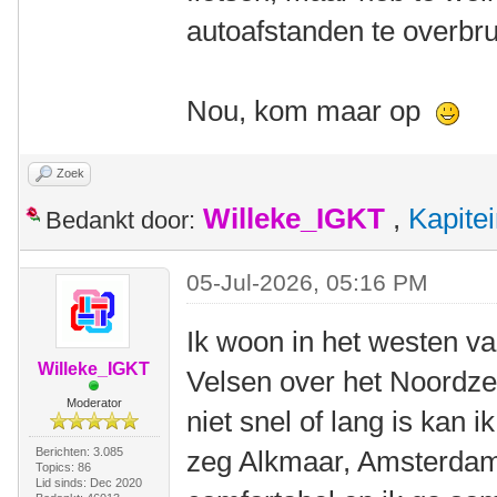
autoafstanden te overbr
Nou, kom maar op
Zoek
Willeke_IGKT
,
Kapite
Bedankt door:
05-Jul-2026, 05:16 PM
Ik woon in het westen van
Willeke_IGKT
Velsen over het Noordze
Moderator
niet snel of lang is kan ik
Berichten: 3.085
zeg Alkmaar, Amsterda
Topics: 86
Lid sinds: Dec 2020