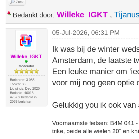
Zoek
Willeke_IGKT
,
Tijanu
Bedankt door:
05-Jul-2026, 06:31 PM
Ik was bij de winter wed
Willeke_IGKT
Amsterdam, de laatste t
Moderator
Een leuke manier om 'ie
Berichten: 3.085
voor mij nog geen optie 
Topics: 86
Lid sinds: Dec 2020
Bedankt: 46013
4757 x bedankt in
2039 berichten
Gelukkig you ik ook van a
Voornaamste fietsen: B4M 041 -
trike, beide alle wielen 20" en kn