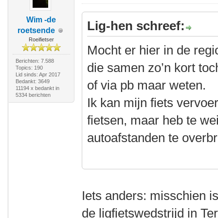
Wim -de
Lig-hen schreef:
roetsende
Roeifietser
Mocht er hier in de regi
Berichten: 7.588
die samen zo’n kort tocht
Topics: 190
Lid sinds: Apr 2017
of via pb maar weten.
Bedankt: 3649
11194 x bedankt in
5334 berichten
Ik kan mijn fiets vervo
fietsen, maar heb te we
autoafstanden te overb
Iets anders: misschien i
de ligfietswedstrijd in T