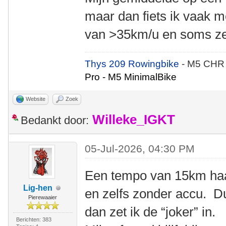
maar dan fiets ik vaak m
van >35km/u en soms ze
Thys 209 Rowingbike
- M5 CHR
Pro - M5 MinimalBike
Website
Zoek
Willeke_IGKT
Bedankt door:
05-Jul-2026, 04:30 PM
Een tempo van 15km haal
Lig-hen
en zelfs zonder accu. Du
Pierewaaier
dan zet ik de “joker” in.
Berichten: 383