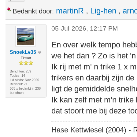
martinR
,
Lig-hen
,
arn
Bedankt door:
05-Jul-2026, 12:17 PM
En over welk tempo heb
SnoekL#35
we het dan ? Zo is het 'n 
Fietser
Ik rij met m' n trike 1 
Berichten: 239
trikers en daarbij zijn d
Topics: 14
Lid sinds: Nov 2020
Bedankt: 71
ligt de gemiddelde snel
563 x bedankt in 238
berichten
Ik kan zelf met m'n trike
dat stoort me bij deze to
Hase Kettwiesel (2004) - 