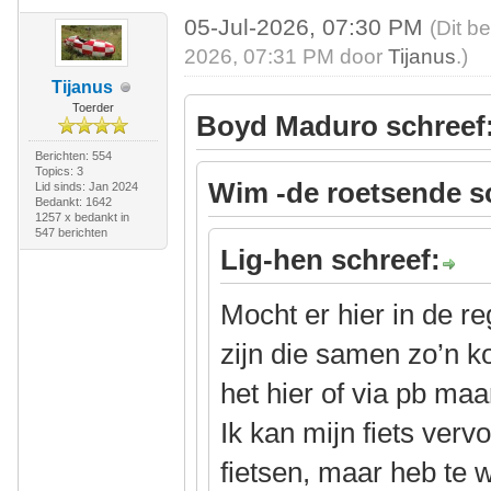
05-Jul-2026, 07:30 PM
(Dit b
2026, 07:31 PM door
Tijanus
.)
Tijanus
Toerder
Boyd Maduro schreef
Berichten: 554
Topics: 3
Wim -de roetsende s
Lid sinds: Jan 2024
Bedankt: 1642
1257 x bedankt in
547 berichten
Lig-hen schreef:
Mocht er hier in de r
zijn die samen zo’n kor
het hier of via pb maa
Ik kan mijn fiets ver
fietsen, maar heb te 