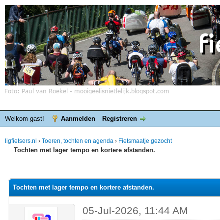
Welkom gast!
Aanmelden
Registreren
ligfietsers.nl
›
Toeren, tochten en agenda
›
Fietsmaatje gezocht
Tochten met lager tempo en kortere afstanden.
elde waardering is 0
Tochten met lager tempo en kortere afstanden.
05-Jul-2026, 11:44 AM