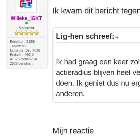
Ik kwam dit bericht tege
Willeke_IGKT
Moderator
Lig-hen schreef:
Berichten: 3.085
Topics: 86
Lid sinds: Dec 2020
Bedankt: 46013
4757 x bedankt in
Ik had graag een keer zo
2039 berichten
actieradius blijven heel v
doen. Ik geniet dus nu er
anderen.
Mijn reactie