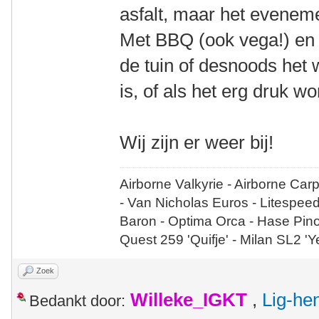
asfalt, maar het eveneme
Met BBQ (ook vega!) en c
de tuin of desnoods het w
is, of als het erg druk 
Wij zijn er weer bij!
Airborne Valkyrie - Airborne Car
- Van Nicholas Euros - Litespee
Baron - Optima Orca - Hase Pin
Quest 259 'Quifje' - Milan SL2 '
Zoek
Willeke_IGKT
,
Lig-he
Bedankt door: