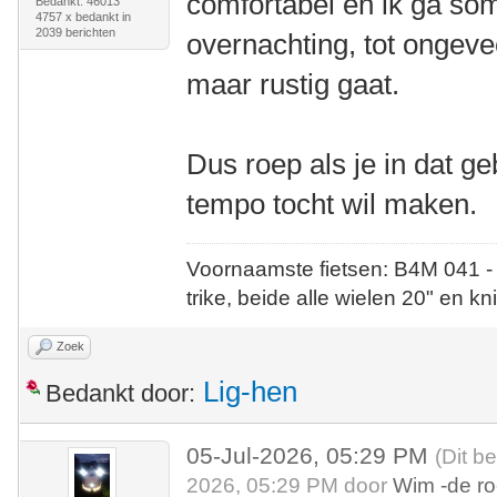
comfortabel en ik ga so
Bedankt: 46013
4757 x bedankt in
2039 berichten
overnachting, tot ongeve
maar rustig gaat.
Dus roep als je in dat g
tempo tocht wil maken.
Voornaamste fietsen: B4M 041 -
trike, beide alle wielen 20" en kn
Zoek
Lig-hen
Bedankt door:
05-Jul-2026, 05:29 PM
(Dit b
2026, 05:29 PM door
Wim -de r